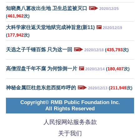
知晓奥八篡改出生地 卫生总监被灭口
🖼️▶️
2020/12/25
(
461,962
次)
大科学家往返天堂地狱完成神旨意(新11)
🖼️
2020/12/19
(
177,942
次)
天选之子千锤百炼 只为这一回
🖼️▶️
(
435,793
次)
2020/12/18
高僧涅盘千年不腐 为何惊倒一片
🖼️
(
180,407
次)
2020/12/14
神秘金属巨柱忽东忽西挺咋呼的
🖼️▶️
(
211,949
次)
2020/12/13
Copyright© RMB Public Foundation Inc.
All Rights Reserved
人民报网站服务条款
关于我们