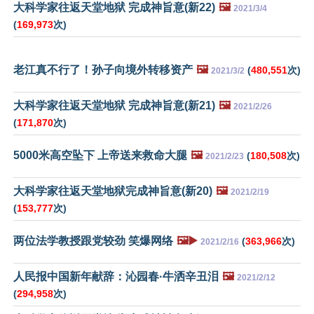
大科学家往返天堂地狱 完成神旨意(新22)
🖼️
2021/3/4
(
169,973
次)
老江真不行了！孙子向境外转移资产
🖼️
(
480,551
次)
2021/3/2
大科学家往返天堂地狱 完成神旨意(新21)
🖼️
2021/2/26
(
171,870
次)
5000米高空坠下 上帝送来救命大腿
🖼️
(
180,508
次)
2021/2/23
大科学家往返天堂地狱完成神旨意(新20)
🖼️
2021/2/19
(
153,777
次)
两位法学教授跟党较劲 笑爆网络
🖼️▶️
(
363,966
次)
2021/2/16
人民报中国新年献辞：沁园春·牛洒辛丑泪
🖼️
2021/2/12
(
294,958
次)