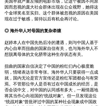
美国早就严重左倾的电影市场，让这个被因不同原
因而忽视的庞大社会群体出现在公众视野，她得这
个金球奖名至实归。这个群体被忽视的原因在美国
现在过于敏感，留待以后有机会再讨论。

◎ 海外华人对母国的复杂牵缠
赵婷本人在中国先热后冷的遭遇，则与中国人基于
内心自卑而扭曲的国家自信有关，也与海外华人不
想脱离母体的文化脐带这种生存状态有关。

扭曲的国家自信决定了中国的粉红们内心极度脆
弱，情绪表达非常夸张。海外华人只要获得一点成
就，国内无论是官方宣传还是粉红军团都会与有荣
焉。不管那位华人是否有过在中国成长的经历，是
否会说中文，对中国的认同感有多大，一厢情愿地
将其当作心向祖国的“统战对象”。但一旦发现这位
“统战对象”曾批评过中国的某种社会现象或中国政