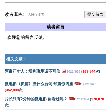
读者暱称:
读者留言
欢迎您的留言反馈。
相关文章：
阿富汗华人：塔利班承诺不可信
🖼️
(
169,844
次)
2021/8/26
微电影《抓捕》没什么台词 却震惊四座
🖼️▶️
2021/8/26
(
352,090
次)
片长只有2分钟的微电影 你看过吗？
🖼️▶️
(
178,076
2021/8/4
次)