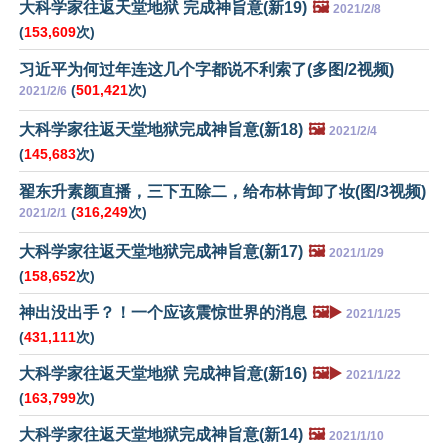
大科学家往返天堂地狱 完成神旨意(新19)
🖼️
2021/2/8
(
153,609
次)
习近平为何过年连这几个字都说不利索了(多图/2视频)
(
501,421
次)
2021/2/6
大科学家往返天堂地狱完成神旨意(新18)
🖼️
2021/2/4
(
145,683
次)
翟东升素颜直播，三下五除二，给布林肯卸了妆(图/3视频)
(
316,249
次)
2021/2/1
大科学家往返天堂地狱完成神旨意(新17)
🖼️
2021/1/29
(
158,652
次)
神出没出手？！一个应该震惊世界的消息
🖼️▶️
2021/1/25
(
431,111
次)
大科学家往返天堂地狱 完成神旨意(新16)
🖼️▶️
2021/1/22
(
163,799
次)
大科学家往返天堂地狱完成神旨意(新14)
🖼️
2021/1/10