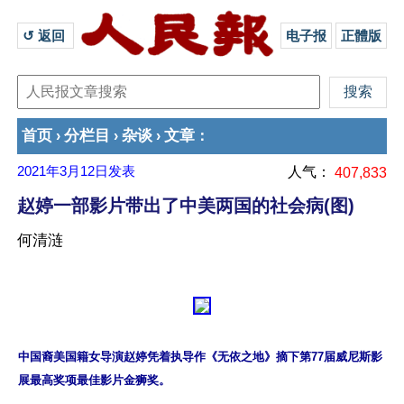
↺ 返回 
电子报
正體版
首页
分栏目
杂谈
文章
›
›
›
：
2021年3月12日
发表
人气：
407,833
赵婷一部影片带出了中美两国的社会病(图)
何清涟
中国裔美国籍女导演赵婷凭着执导作《无依之地》摘下第77届威尼斯影
展最高奖项最佳影片金狮奖。