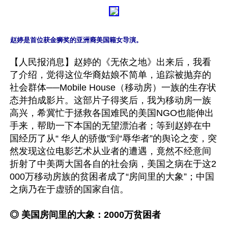
赵婷是首位获金狮奖的亚洲裔美国籍女导演。
【人民报消息】赵婷的《无依之地》出来后，我看
了介绍，觉得这位华裔姑娘不简单，追踪被抛弃的
社会群体──Mobile House（移动房）一族的生存状
态并拍成影片。这部片子得奖后，我为移动房一族
高兴，希冀忙于拯救各国难民的美国NGO也能伸出
手来，帮助一下本国的无望漂泊者；等到赵婷在中
国经历了从“ 华人的骄傲”到“辱华者”的舆论之变，突
然发现这位电影艺术从业者的遭遇，竟然不经意间
折射了中美两大国各自的社会病，美国之病在于这2
000万移动房族的贫困者成了“房间里的大象”；中国
之病乃在于虚骄的国家自信。

◎ 美国房间里的大象：2000万贫困者