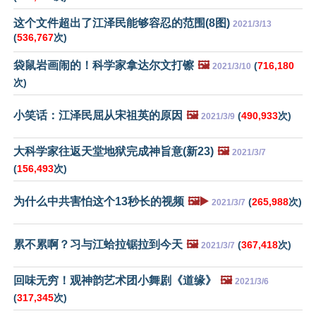
这个文件超出了江泽民能够容忍的范围(8图)
2021/3/13
(
536,767
次)
袋鼠岩画闹的！科学家拿达尔文打镲
🖼️
(
716,180
2021/3/10
次)
小笑话：江泽民屈从宋祖英的原因
🖼️
(
490,933
次)
2021/3/9
大科学家往返天堂地狱完成神旨意(新23)
🖼️
2021/3/7
(
156,493
次)
为什么中共害怕这个13秒长的视频
🖼️▶️
(
265,988
次)
2021/3/7
累不累啊？习与江蛤拉锯拉到今天
🖼️
(
367,418
次)
2021/3/7
回味无穷！观神韵艺术团小舞剧《道缘》
🖼️
2021/3/6
(
317,345
次)