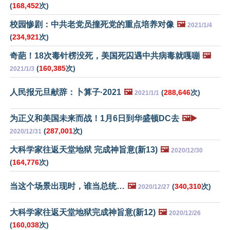
(
168,452
次)
校园惨剧：中共老党员撞死党的重点培养对像
🖼️
2021/1/4
(
234,921
次)
奇葩！18次毒针楞没死，美国死囚遇中共病毒就嘎嘣
🖼️
(
160,385
次)
2021/1/3
人民报元旦献辞：卜算子·2021
🖼️
(
288,646
次)
2021/1/1
为正义和美国未来而战！1月6日到华盛顿DC去
🖼️▶️
(
287,001
次)
2020/12/31
大科学家往返天堂地狱 完成神旨意(新13)
🖼️
2020/12/30
(
164,776
次)
当这个场景出现时，谁当总统…
🖼️
(
340,310
次)
2020/12/27
大科学家往返天堂地狱完成神旨意(新12)
🖼️
2020/12/26
(
160,038
次)