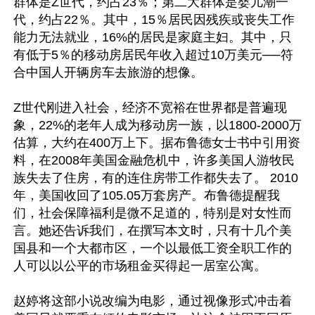
群体是Z世代，约占23％；第二大群体是婴儿潮一
代，约占22％。其中，15％居民因残疾或丧失工作
能力无法就业，16%的居民是家庭主妇。其中，只
有低于5％的移动房居民年收入超过10万美元──符
合中国人开辆房车去旅游的想像。

Z世代刚进入社会，经济不宽裕在世界都是普遍现
象，22%的老年人成为移动房一族，以1800-2000万
估算，大约在400万上下。据布鲁德女士书中引用资
料，在2008年美国金融危机中，许多美国人游牧民
族失去了住房，有的连住房带工作都失去了。 2010
年，美国收回了105.05万套房产。布鲁德提醒我
们，社会保障福利是微不足道的，特别是对女性而
言。她还告诉我们，在撰写本文时，只有十几个美
国县和一个大都市区，一个以最低工资全职工作的
人可以以公平的市场租金买得起一居室公寓。

赵婷将这部小说改编为电影，通过视像形式冲击着