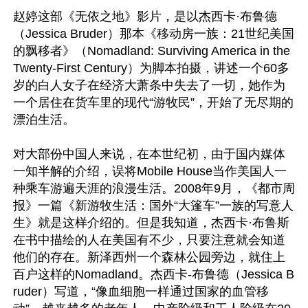
赵婷这部《无依之地》影片，是以杰西卡·布鲁德
（Jessica Bruder）那本《移动房一族：21世纪美国
的飘移者》（Nomadland: Surviving America in the 
Twenty-First Century）为脚本拍摄，讲述一个60多
岁的白人女子在经济大萧条中失去了一切，她作为
一个居住在货车里的现代“游牧民”，开始了无尽期的
漂泊生活。

对大部份中国人来说，在本世纪初，由于国内媒体
一知半解的介绍，误将Mobile House当作美国人一
种乘车游遍天涯的浪漫生活。2008年9月，《都市周
报》一篇《新游牧生活：国外“大篷车”一族的写意人
生》就是这样介绍的。但是我知道，杰西卡·布鲁斯
在书中描绘的人在美国有不少，只要注意就会知道
他们的存在。新泽西州一个森林公园旁边，就住上
百户这样的Nomadland。杰西卡-布鲁德（Jessica B
ruder）写道，“像血细胞一样通过国家的血管移