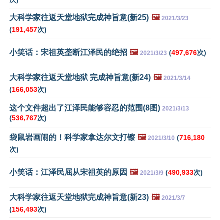
大科学家往返天堂地狱完成神旨意(新25)
🖼️
2021/3/23
(
191,457
次)
小笑话：宋祖英垄断江泽民的绝招
🖼️
(
497,676
次)
2021/3/23
大科学家往返天堂地狱 完成神旨意(新24)
🖼️
2021/3/14
(
166,053
次)
这个文件超出了江泽民能够容忍的范围(8图)
2021/3/13
(
536,767
次)
袋鼠岩画闹的！科学家拿达尔文打镲
🖼️
(
716,180
2021/3/10
次)
小笑话：江泽民屈从宋祖英的原因
🖼️
(
490,933
次)
2021/3/9
大科学家往返天堂地狱完成神旨意(新23)
🖼️
2021/3/7
(
156,493
次)