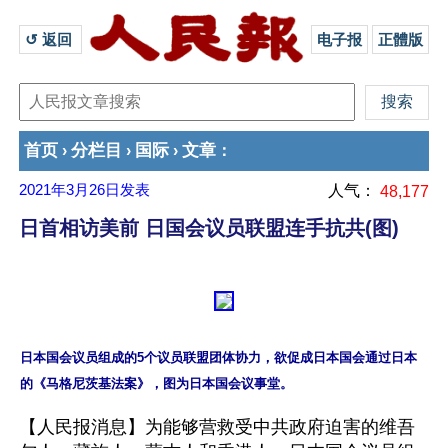
↺ 返回 
电子报
正體版
首页
分栏目
国际
文章
›
›
›
：
2021年3月26日
发表
人气：
48,177
日首相访美前 日国会议员联盟连手抗共(图)
日本国会议员组成的5个议员联盟团体协力，欲促成日本国会通过日本
【人民报消息】为能够营救受中共政府迫害的维吾