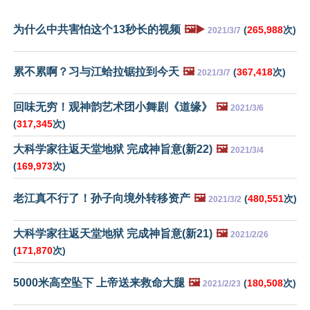
为什么中共害怕这个13秒长的视频
🖼️▶️
(
265,988
次)
2021/3/7
累不累啊？习与江蛤拉锯拉到今天
🖼️
(
367,418
次)
2021/3/7
回味无穷！观神韵艺术团小舞剧《道缘》
🖼️
2021/3/6
(
317,345
次)
大科学家往返天堂地狱 完成神旨意(新22)
🖼️
2021/3/4
(
169,973
次)
老江真不行了！孙子向境外转移资产
🖼️
(
480,551
次)
2021/3/2
大科学家往返天堂地狱 完成神旨意(新21)
🖼️
2021/2/26
(
171,870
次)
5000米高空坠下 上帝送来救命大腿
🖼️
(
180,508
次)
2021/2/23