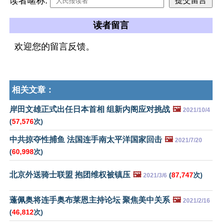
读者暱称:
读者留言
欢迎您的留言反馈。
相关文章：
岸田文雄正式出任日本首相 组新内阁应对挑战
🖼️
2021/10/4
(
57,576
次)
中共掠夺性捕鱼 法国连手南太平洋国家回击
🖼️
2021/7/20
(
60,998
次)
北京外送骑士联盟 抱团维权被镇压
🖼️
(
87,747
次)
2021/3/6
蓬佩奥将连手奥布莱恩主持论坛 聚焦美中关系
🖼️
2021/2/16
(
46,812
次)