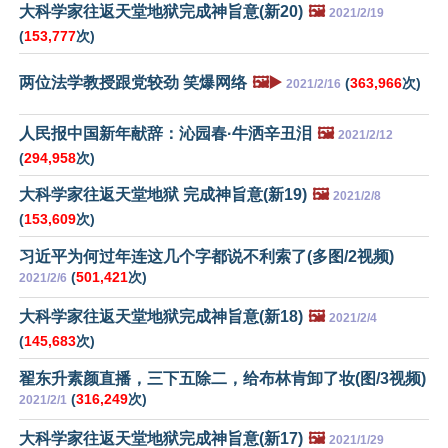
大科学家往返天堂地狱完成神旨意(新20)
🖼️
2021/2/19
(
153,777
次)
两位法学教授跟党较劲 笑爆网络
🖼️▶️
(
363,966
次)
2021/2/16
人民报中国新年献辞：沁园春·牛洒辛丑泪
🖼️
2021/2/12
(
294,958
次)
大科学家往返天堂地狱 完成神旨意(新19)
🖼️
2021/2/8
(
153,609
次)
习近平为何过年连这几个字都说不利索了(多图/2视频)
(
501,421
次)
2021/2/6
大科学家往返天堂地狱完成神旨意(新18)
🖼️
2021/2/4
(
145,683
次)
翟东升素颜直播，三下五除二，给布林肯卸了妆(图/3视频)
(
316,249
次)
2021/2/1
大科学家往返天堂地狱完成神旨意(新17)
🖼️
2021/1/29