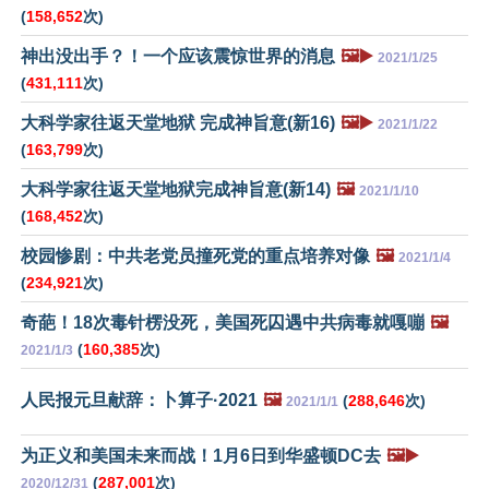
(
158,652
次)
神出没出手？！一个应该震惊世界的消息
🖼️▶️
2021/1/25
(
431,111
次)
大科学家往返天堂地狱 完成神旨意(新16)
🖼️▶️
2021/1/22
(
163,799
次)
大科学家往返天堂地狱完成神旨意(新14)
🖼️
2021/1/10
(
168,452
次)
校园惨剧：中共老党员撞死党的重点培养对像
🖼️
2021/1/4
(
234,921
次)
奇葩！18次毒针楞没死，美国死囚遇中共病毒就嘎嘣
🖼️
(
160,385
次)
2021/1/3
人民报元旦献辞：卜算子·2021
🖼️
(
288,646
次)
2021/1/1
为正义和美国未来而战！1月6日到华盛顿DC去
🖼️▶️
(
287,001
次)
2020/12/31