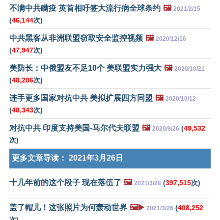
不满中共瞒疫 英首相吁签大流行病全球条约
🖼️
2021/2/15
(
46,144
次)
中共黑客从非洲联盟窃取安全监控视频
🖼️
2020/12/16
(
47,947
次)
美防长：中俄盟友不足10个 美联盟实力强大
🖼️
2020/10/21
(
48,206
次)
连手更多国家对抗中共 美拟扩展四方同盟
🖼️
2020/10/12
(
48,343
次)
对抗中共 印度支持美国-马尔代夫联盟
🖼️
(
49,532
2020/9/26
次)
更多文章导读：
2021年3月26日
十几年前的这个段子 现在落伍了
🖼️
(
397,515
次)
2021/3/28
盖了帽儿！这张照片为何轰动世界
🖼️▶️
(
408,252
2021/3/26
次)