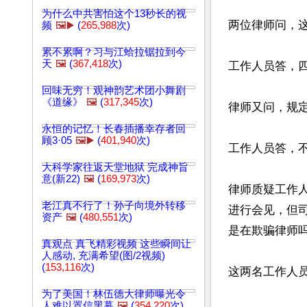
为什么中共害怕这个13秒长的视
两位律师问，这
频
🖼️▶️
(
265,988
次)
累不累啊？习与江蛤拉锯拉到今
天
🖼️
(
367,418
次)
工作人员答，四
回味无穷！观神韵艺术团小舞剧
《道缘》
🖼️
(
317,345
次)
律师又问，规定
永恒的记忆！长春插播幸存者回
顾3·05
🖼️▶️
(
401,940
次)
工作人员答，不
大科学家往返天堂地狱 完成神旨
意(新22)
🖼️
(
169,973
次)
律师质疑工作
老江真不行了！孙子向境外转移
进行会见，但
资产
🖼️
(
480,551
次)
是在欺骗律师吗
真观点 真飞精彩视频 这些瞬间让
人感动, 充满希望(图/2视频)
(
153,116
次)
这两名工作人员
为了美国！林伍德大律师曝光令
人难以置信黑幕
🖼️
(
354,220
次)