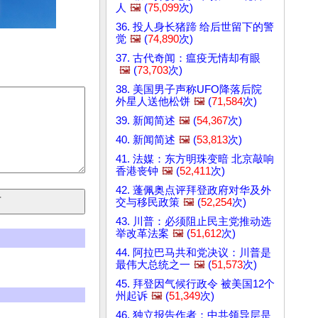
人
🖼️
(
75,099
次)
36. 投人身长猪蹄 给后世留下的警
觉
🖼️
(
74,890
次)
37. 古代奇闻：瘟疫无情却有眼
🖼️
(
73,703
次)
38. 美国男子声称UFO降落后院
外星人送他松饼
🖼️
(
71,584
次)
39. 新闻简述
🖼️
(
54,367
次)
40. 新闻简述
🖼️
(
53,813
次)
41. 法媒：东方明珠变暗 北京敲响
香港丧钟
🖼️
(
52,411
次)
42. 蓬佩奥点评拜登政府对华及外
交与移民政策
🖼️
(
52,254
次)
43. 川普：必须阻止民主党推动选
举改革法案
🖼️
(
51,612
次)
44. 阿拉巴马共和党决议：川普是
最伟大总统之一
🖼️
(
51,573
次)
45. 拜登因气候行政令 被美国12个
州起诉
🖼️
(
51,349
次)
46. 独立报告作者：中共领导层是