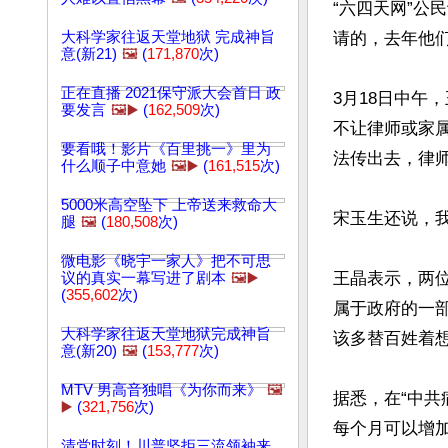
“六四天网”
大科学家往返天堂地狱 完成神旨
请的，去年他
意(新21)
🖼️
(
171,870
次)
正在直播 2021保守派大会首日 政
3月18日中午
要发言
🖼️▶️
(
162,509
次)
不让律师或家
要看哦！影片《百里挑一》里为
法传出去，律师
什么顺子中意她
🖼️▶️
(
161,515
次)
5000米高空坠下 上帝送来救命大
宋玉生还说，
腿
🖼️
(
180,508
次)
微电影《晓宇一家人》把不可思
王晶表示，两
议的真实一幕写进了剧本
🖼️▶️
(
355,602
次)
属于政府的一
大科学家往返天堂地狱完成神旨
该多替百姓着想
意(新20)
🖼️
(
153,777
次)
MTV 男高音独唱《为你而来》
🖼️
据悉，在“中
▶️
(
321,756
次)
每个月可以增加
清党时刻！川普坚拒三流领袖来