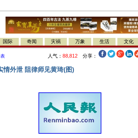
国际
奇闻
灾祸
万象
生活
文化
人气：
88,812
分享：
发表
情外泄 阻律师见黄琦(图)