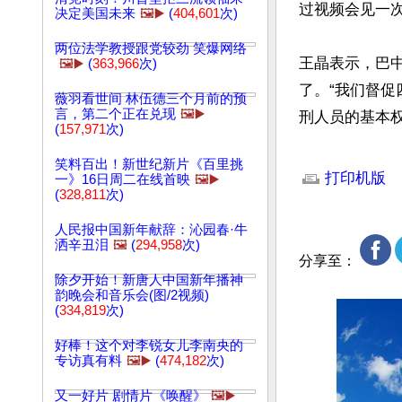
过视频会见一次
决定美国未来
🖼️▶️
(
404,601
次)
两位法学教授跟党较劲 笑爆网络
王晶表示，巴
🖼️▶️
(
363,966
次)
了。“我们督
薇羽看世间 林伍德三个月前的预
言，第二个正在兑现
🖼️▶️
刑人员的基本
(
157,971
次)
文章网址: http://w
笑料百出！新世纪新片《百里挑
打印机版
一》16日周二在线首映
🖼️▶️
(
328,811
次)
人民报中国新年献辞：沁园春·牛
洒辛丑泪
🖼️
(
294,958
次)
分享至：
除夕开始！新唐人中国新年播神
韵晚会和音乐会(图/2视频)
(
334,819
次)
好棒！这个对李锐女儿李南央的
专访真有料
🖼️▶️
(
474,182
次)
又一好片 剧情片《唤醒》
🖼️▶️