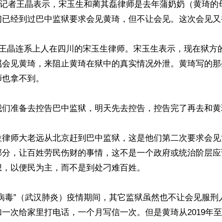
公民记者王晶表示，宋玉生和蔺其磊律师是去年蒲奶奶（黄琦的
们已经到过巴中监狱要求会见黄琦，但不让会见。这次会见又
，王晶连系上人在四川的宋玉生律师。宋玉生表示，现在狱方
属会见黄琦，来阻止黄琦在狱中的真实情况外泄。黄琦写的那
也拿不到。

我们准备去控告巴中监狱，明天先去控告，控告完了再去和黄
位律师大老远从北京赶到巴中监狱，这是他们第二次要求会见
部分，让百姓劳民伤财的事情，这不是一个政府或统治阶层应
，以便民为主，而不是到处刁难百姓。

共病毒”（武汉肺炎）疫情期间，其它监狱虽然也不让会见服刑
一次给家里打电话，一个月写信一次。但是黄琦从2019年