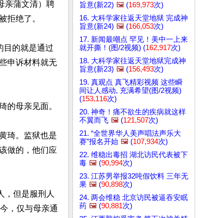
母亲蒲文清）聘
旨意(新22)
🖼️
(
169,973
次)
16. 大科学家往返天堂地狱 完成神
被拒绝了。

旨意(新24)
🖼️
(
166,053
次)
17. 新闻最嘲点 罕见！美中一上来
的目的就是通过
就开撕！(图/2视频) (
162,917
次)
18. 大科学家往返天堂地狱完成神
些申诉材料就无
旨意(新23)
🖼️
(
156,493
次)
19. 真观点 真飞精彩视频 这些瞬
间让人感动, 充满希望(图/2视频)
(
153,116
次)
琦的母亲见面。

20. 神奇！痛不欲生的疾病就这样
不翼而飞
🖼️
(
121,507
次)
21. “全世界华人美声唱法声乐大
黄琦。监狱也是
赛”报名开始
🖼️
(
107,934
次)
该做的，他们应
22. 维稳出毒招 湖北访民代表被下
毒
🖼️
(
90,994
次)
23. 江苏男举报32吨假饮料 三年无
果
🖼️
(
90,898
次)
人，但是服刑人
24. 两会维稳 北京访民被逼吞安眠
药
🖼️
(
90,881
次)
至今，仅与母亲通