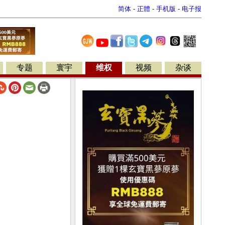
简体
-
正體
-
手机版
-
电子报
专题
寰宇
维权
视频
杂谈