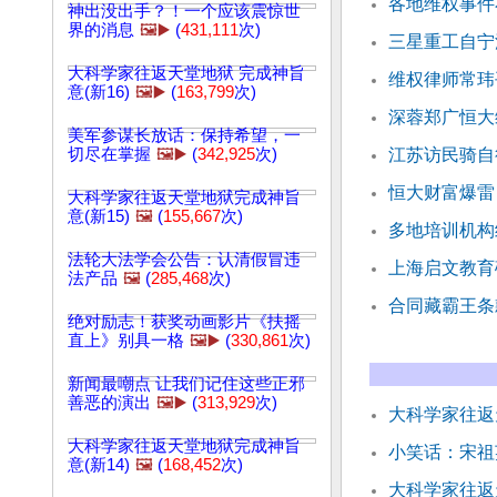
各地维权事件
神出没出手？！一个应该震惊世
界的消息
🖼️▶️
(
431,111
次)
三星重工自宁
大科学家往返天堂地狱 完成神旨
维权律师常玮
意(新16)
🖼️▶️
(
163,799
次)
深蓉郑广恒大
美军参谋长放话：保持希望，一
切尽在掌握
🖼️▶️
(
342,925
次)
江苏访民骑自
恒大财富爆雷
大科学家往返天堂地狱完成神旨
意(新15)
🖼️
(
155,667
次)
多地培训机构
法轮大法学会公告：认清假冒违
上海启文教育
法产品
🖼️
(
285,468
次)
合同藏霸王条
绝对励志！获奖动画影片《扶摇
直上》别具一格
🖼️▶️
(
330,861
次)
新闻最嘲点 让我们记住这些正邪
善恶的演出
🖼️▶️
(
313,929
次)
大科学家往返
大科学家往返天堂地狱完成神旨
小笑话：宋祖
意(新14)
🖼️
(
168,452
次)
大科学家往返天