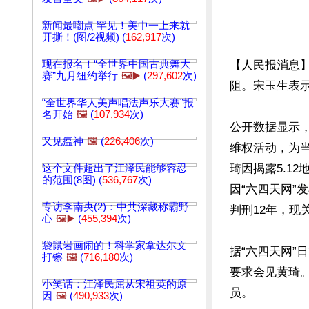
新闻最嘲点 罕见！美中一上来就
开撕！(图/2视频) (
162,917
次)
现在报名！“全世界中国古典舞大
【人民报消息】
赛”九月纽约举行
🖼️▶️
(
297,602
次)
阻。宋玉生表
“全世界华人美声唱法声乐大赛”报
名开始
🖼️
(
107,934
次)
公开数据显示，
又见瘟神
🖼️
(
226,406
次)
维权活动，为当
琦因揭露5.1
这个文件超出了江泽民能够容忍
的范围(8图) (
536,767
次)
因“六四天网”
专访李南央(2)：中共深藏称霸野
判刑12年，现
心
🖼️▶️
(
455,394
次)
袋鼠岩画闹的！科学家拿达尔文
据“六四天网”
打镲
🖼️
(
716,180
次)
要求会见黄琦
小笑话：江泽民屈从宋祖英的原
员。

因
🖼️
(
490,933
次)