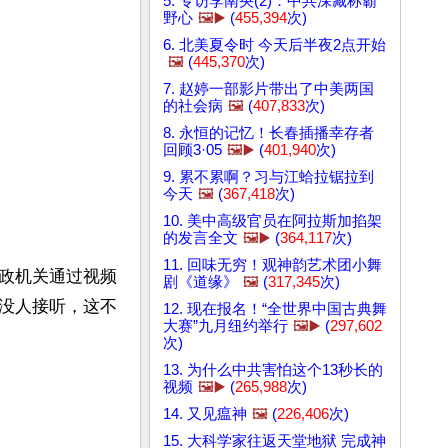
5. 专访李南央(2)：中共深藏称霸
野心
🖼️▶️
(
455,394
次)
6. 北美夏令时 今天后半夜2点开始
🖼️
(
445,370
次)
7. 赵婷一部影片带出了中美两国
的社会病
🖼️
(
407,833
次)
8. 永恒的记忆！长春插播幸存者
回顾3·05
🖼️▶️
(
401,940
次)
9. 累不累啊？习与江蛤拉锯拉到
今天
🖼️
(
367,418
次)
10. 美中高级官员在阿拉斯加掐架
的发言全文
🖼️▶️
(
364,117
次)
11. 回味无穷！观神韵艺术团小舞
政机关通过视频
剧《道缘》
🖼️
(
317,345
次)
没人接听，这不
12. 现在报名！“全世界中国古典舞
大赛”九月纽约举行
🖼️▶️
(
297,602
次)
13. 为什么中共害怕这个13秒长的
视频
🖼️▶️
(
265,988
次)
14. 又见瘟神
🖼️
(
226,406
次)
15. 大科学家往返天堂地狱 完成神