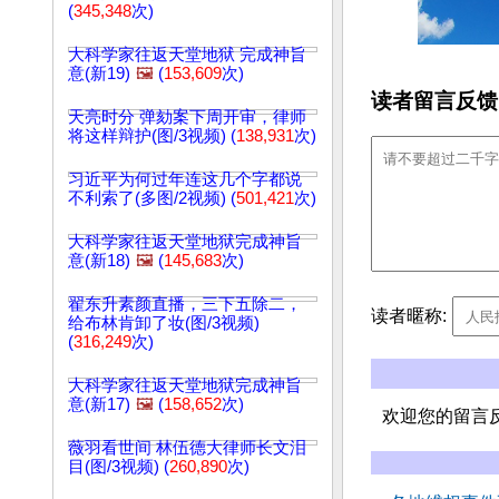
(
345,348
次)
大科学家往返天堂地狱 完成神旨
意(新19)
🖼️
(
153,609
次)
读者留言反馈
天亮时分 弹劾案下周开审，律师
将这样辩护(图/3视频) (
138,931
次)
习近平为何过年连这几个字都说
不利索了(多图/2视频) (
501,421
次)
大科学家往返天堂地狱完成神旨
意(新18)
🖼️
(
145,683
次)
翟东升素颜直播，三下五除二，
读者暱称:
给布林肯卸了妆(图/3视频)
(
316,249
次)
大科学家往返天堂地狱完成神旨
意(新17)
🖼️
(
158,652
次)
欢迎您的留言
薇羽看世间 林伍德大律师长文泪
目(图/3视频) (
260,890
次)