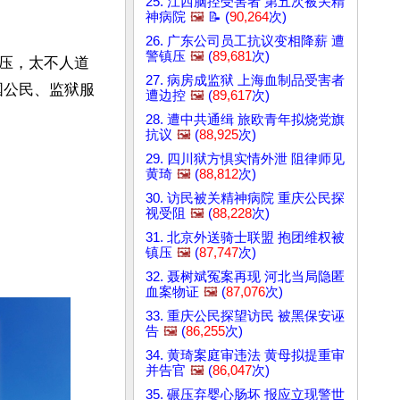
25. 江西脑控受害者 第五次被关精
神病院
🖼️
📝 (
90,264
次)
26. 广东公司员工抗议变相降薪 遭
警镇压
🖼️
(
89,681
次)
压，太不人道
27. 病房成监狱 上海血制品受害者
国公民、监狱服
遭边控
🖼️
(
89,617
次)
28. 遭中共通缉 旅欧青年拟烧党旗
抗议
🖼️
(
88,925
次)
29. 四川狱方惧实情外泄 阻律师见
黄琦
🖼️
(
88,812
次)
30. 访民被关精神病院 重庆公民探
视受阻
🖼️
(
88,228
次)
31. 北京外送骑士联盟 抱团维权被
镇压
🖼️
(
87,747
次)
32. 聂树斌冤案再现 河北当局隐匿
血案物证
🖼️
(
87,076
次)
33. 重庆公民探望访民 被黑保安诬
告
🖼️
(
86,255
次)
34. 黄琦案庭审违法 黄母拟提重审
并告官
🖼️
(
86,047
次)
35. 碾压弃婴心肠坏 报应立现警世