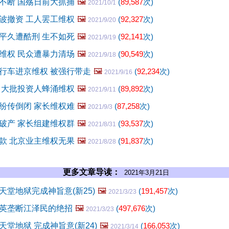
不断 国殇日前大抓捕
🖼️
(
89,587
次)
2021/10/1
波撤资 工人罢工维权
🖼️
(
92,327
次)
2021/9/20
平久遭酷刑 生不如死
🖼️
(
92,141
次)
2021/9/19
维权 民众遭暴力清场
🖼️
(
90,549
次)
2021/9/18
行车进京维权 被强行带走
🖼️
(
92,234
次)
2021/9/16
 大批投资人蜂涌维权
🖼️
(
89,892
次)
2021/9/11
纷传倒闭 家长维权难
🖼️
(
87,258
次)
2021/9/3
破产 家长组建维权群
🖼️
(
93,537
次)
2021/8/31
款 北京业主维权无果
🖼️
(
91,837
次)
2021/8/28
更多文章导读：
2021年3月21日
天堂地狱完成神旨意(新25)
🖼️
(
191,457
次)
2021/3/23
英垄断江泽民的绝招
🖼️
(
497,676
次)
2021/3/23
堂地狱 完成神旨意(新24)
🖼️
(
166,053
次)
2021/3/14