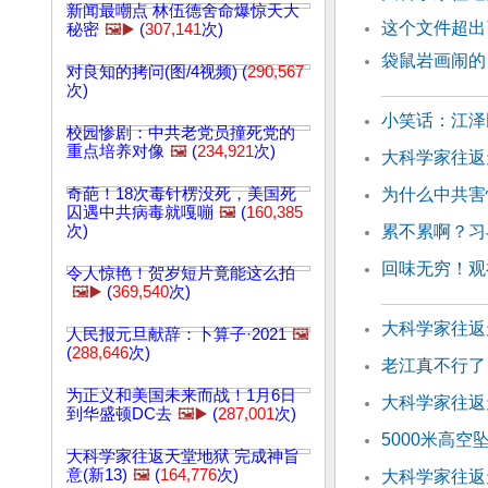
新闻最嘲点 林伍德舍命爆惊天大
这个文件超出
秘密
🖼️▶️
(
307,141
次)
袋鼠岩画闹的
对良知的拷问(图/4视频) (
290,567
次)
小笑话：江泽
校园惨剧：中共老党员撞死党的
重点培养对像
🖼️
(
234,921
次)
大科学家往返
奇葩！18次毒针楞没死，美国死
为什么中共害
囚遇中共病毒就嘎嘣
🖼️
(
160,385
次)
累不累啊？习
回味无穷！观
令人惊艳！贺岁短片竟能这么拍
🖼️▶️
(
369,540
次)
大科学家往返天
人民报元旦献辞：卜算子·2021
🖼️
(
288,646
次)
老江真不行了
为正义和美国未来而战！1月6日
大科学家往返天
到华盛顿DC去
🖼️▶️
(
287,001
次)
5000米高空
大科学家往返天堂地狱 完成神旨
意(新13)
🖼️
(
164,776
次)
大科学家往返