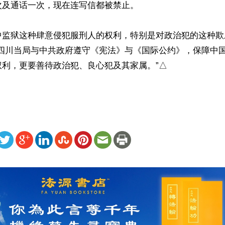
及通话一次，现在连写信都被禁止。

中监狱这种肆意侵犯服刑人的权利，特别是对政治犯的这种欺
促四川当局与中共政府遵守《宪法》与《国际公约》，保障中
权利，更要善待政治犯、良心犯及其家属。”△
ww.renminbao.com/rmb/articles/2021/3/21/72329.html