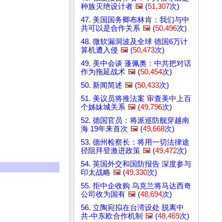
种族灭绝设计者
🖼️
(
51,307
次)
47. 美国国务卿布林肯：我们与中
共可以是合作关系
🖼️
(
50,496
次)
48. 微软漏洞波及全球 德国6万计
算机遭入侵
🖼️
(
50,473
次)
49. 美中会谈 蓬佩奥：中共把对话
作为拖延战术
🖼️
(
50,454
次)
50. 新闻简述
🖼️
(
50,433
次)
51. 美议员将推法案 审查美中上百
个姊妹城关系
🖼️
(
49,796
次)
52. 德国官员：将派巡防舰穿越南
海 19年来首次
🖼️
(
49,668
次)
53. 德州检察长：将用一切法律途
径阻拜登激进政策
🖼️
(
49,472
次)
54. 英国外交和国防报告 深度参与
印太战略
🖼️
(
49,330
次)
55. 拒中企收购 乌克兰将马达西奇
公司收为国有
🖼️
(
48,694
次)
56. 立陶宛拟在台湾设处 脱离中
共-中东欧合作机制
🖼️
(
48,469
次)