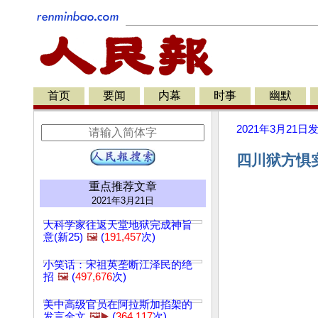
首页
要闻
内幕
时事
幽默
2021年3月21日
四川狱方惧实
重点推荐文章
2021年3月21日
大科学家往返天堂地狱完成神旨
意(新25)
🖼️
(
191,457
次)
小笑话：宋祖英垄断江泽民的绝
招
🖼️
(
497,676
次)
美中高级官员在阿拉斯加掐架的
发言全文
🖼️▶️
(
364,117
次)