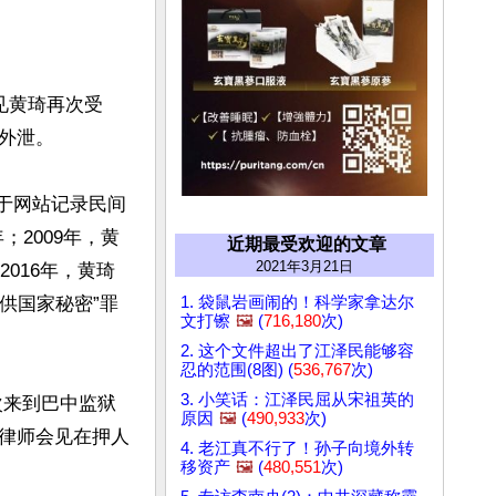
见黄琦再次受
泄。

由于网站记录民间
；2009年，黄
近期最受欢迎的文章
2021年3月21日
2016年，黄琦
1. 袋鼠岩画闹的！科学家拿达尔
供国家秘密”罪
文打镲
🖼️
(
716,180
次)
2. 这个文件超出了江泽民能够容
忍的范围(8图) (
536,767
次)
3. 小笑话：江泽民屈从宋祖英的
次来到巴中监狱
原因
🖼️
(
490,933
次)
律师会见在押人
4. 老江真不行了！孙子向境外转
移资产
🖼️
(
480,551
次)