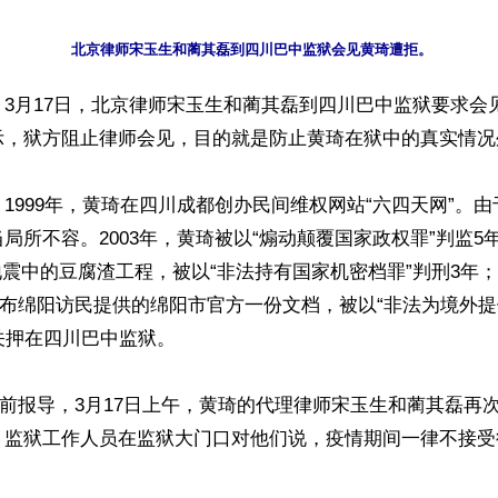
3月17日，北京律师宋玉生和蔺其磊到四川巴中监狱要求会
示，狱方阻止律师会见，目的就是防止黄琦在狱中的真实情况外
1999年，黄琦在四川成都创办民间维权网站“六四天网”。
局所不容。2003年，黄琦被以“煽动颠覆国家政权罪”判监5年
2地震中的豆腐渣工程，被以“非法持有国家机密档罪”判刑3年；
发布绵阳访民提供的绵阳市官方一份文档，被以“非法为境外提
关押在四川巴中监狱。

日前报导，3月17日上午，黄琦的代理律师宋玉生和蔺其磊再
。监狱工作人员在监狱大门口对他们说，疫情期间一律不接受