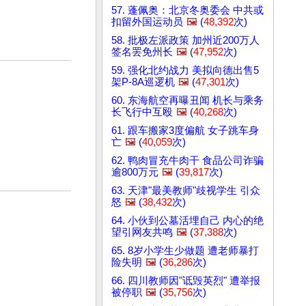
57. 蓬佩奥：北京冬奥委会 中共或
扣留外国运动员
🖼️
(
48,392
次)
58. 批极左派政策 加州近200万人
签名罢免州长
🖼️
(
47,952
次)
59. 强化北约战力 美拟向德出售5
架P-8A巡逻机
🖼️
(
47,301
次)
60. 东海航空再曝丑闻 机长与乘务
长飞行中互殴
🖼️
(
40,268
次)
61. 跟车搬家3度偏航 女子跳车身
亡
🖼️
(
40,059
次)
62. 鸭肉冒充牛肉干 食品公司诈骗
逾800万元
🖼️
(
39,817
次)
63. 天津"最美教师"歧视学生 引众
怒
🖼️
(
38,432
次)
64. 小伙到公墓活埋自己 内心的绝
望引网友共鸣
🖼️
(
37,388
次)
65. 8岁小学生少做题 遭老师暴打
险失明
🖼️
(
36,286
次)
66. 四川教师因"诋毁英烈" 遭举报
被停职
🖼️
(
35,756
次)