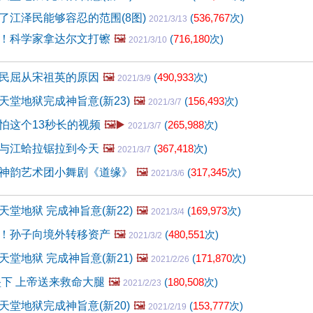
了江泽民能够容忍的范围(8图)
(
536,767
次)
2021/3/13
！科学家拿达尔文打镲
🖼️
(
716,180
次)
2021/3/10
民屈从宋祖英的原因
🖼️
(
490,933
次)
2021/3/9
天堂地狱完成神旨意(新23)
🖼️
(
156,493
次)
2021/3/7
怕这个13秒长的视频
🖼️▶️
(
265,988
次)
2021/3/7
与江蛤拉锯拉到今天
🖼️
(
367,418
次)
2021/3/7
神韵艺术团小舞剧《道缘》
🖼️
(
317,345
次)
2021/3/6
堂地狱 完成神旨意(新22)
🖼️
(
169,973
次)
2021/3/4
！孙子向境外转移资产
🖼️
(
480,551
次)
2021/3/2
堂地狱 完成神旨意(新21)
🖼️
(
171,870
次)
2021/2/26
坠下 上帝送来救命大腿
🖼️
(
180,508
次)
2021/2/23
天堂地狱完成神旨意(新20)
🖼️
(
153,777
次)
2021/2/19