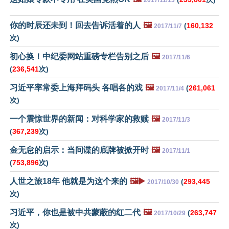
你的时辰还未到！回去告诉活着的人
🖼️
(
160,132
2017/11/7
次)
初心换！中纪委网站重磅专栏告别之后
🖼️
2017/11/6
(
236,541
次)
习近平率常委上海拜码头 各唱各的戏
🖼️
(
261,061
2017/11/4
次)
一个震惊世界的新闻：对科学家的救赎
🖼️
2017/11/3
(
367,239
次)
金无怠的启示：当间谍的底牌被掀开时
🖼️
2017/11/1
(
753,896
次)
人世之旅18年 他就是为这个来的
🖼️▶️
(
293,445
2017/10/30
次)
习近平，你也是被中共蒙蔽的红二代
🖼️
(
263,747
2017/10/29
次)