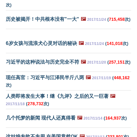
次)
历史被揭开！中共根本没有"一大"
🖼️
(
715,458
次)
2017/11/24
6岁女孩与流浪犬心灵对话的秘诀
🖼️
(
141,018
次)
2017/11/24
习近平的这种说法与历史完全不符
🖼️
(
257,151
次)
2017/11/20
现任高官：习近平与江泽民半斤八两
🖼️
(
448,162
2017/11/19
次)
人类即将发生大事！继《九评》之后的又一巨著
🖼️
(
278,732
次)
2017/11/18
几个托梦的新闻 现代人还真得看
🖼️
(
164,937
次)
2017/11/14
这姑娘专款不专用 在美国竟然OK
🖼️
(
233,801
次)
2017/11/13