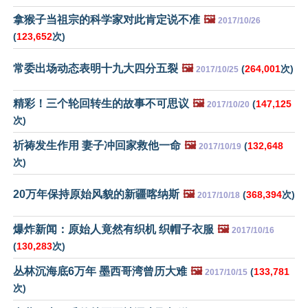
拿猴子当祖宗的科学家对此肯定说不准
🖼️
2017/10/26
(
123,652
次)
常委出场动态表明十九大四分五裂
🖼️
(
264,001
次)
2017/10/25
精彩！三个轮回转生的故事不可思议
🖼️
(
147,125
2017/10/20
次)
祈祷发生作用 妻子冲回家救他一命
🖼️
(
132,648
2017/10/19
次)
20万年保持原始风貌的新疆喀纳斯
🖼️
(
368,394
次)
2017/10/18
爆炸新闻：原始人竟然有织机 织帽子衣服
🖼️
2017/10/16
(
130,283
次)
丛林沉海底6万年 墨西哥湾曾历大难
🖼️
(
133,781
2017/10/15
次)