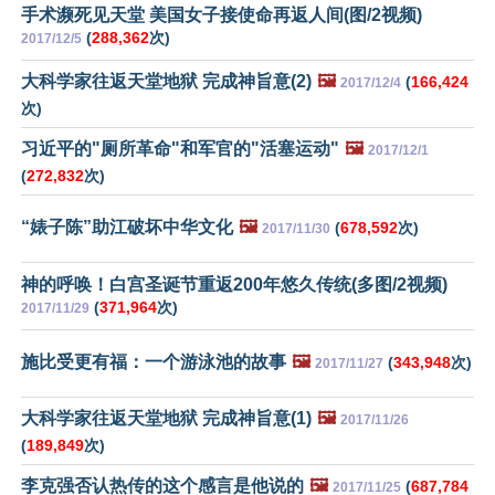
手术濒死见天堂 美国女子接使命再返人间(图/2视频)
(
288,362
次)
2017/12/5
大科学家往返天堂地狱 完成神旨意(2)
🖼️
(
166,424
2017/12/4
次)
习近平的"厕所革命"和军官的"活塞运动"
🖼️
2017/12/1
(
272,832
次)
“婊子陈”助江破坏中华文化
🖼️
(
678,592
次)
2017/11/30
神的呼唤！白宫圣诞节重返200年悠久传统(多图/2视频)
(
371,964
次)
2017/11/29
施比受更有福：一个游泳池的故事
🖼️
(
343,948
次)
2017/11/27
大科学家往返天堂地狱 完成神旨意(1)
🖼️
2017/11/26
(
189,849
次)
李克强否认热传的这个感言是他说的
🖼️
(
687,784
2017/11/25