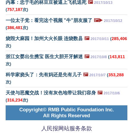
内幕：忠于毛的林豆豆被逼上飞机送死
🖼️
2017/10/13
(
757,187
次)
一位太子党：看完这个视频 "牛"朋友服了
🖼️▶️
2017/10/12
(
386,481
次)
烧毁大麻园！加州大火长眼 连烧数县
🖼️
(
285,406
2017/10/11
次)
浙江女婴出生携宝 医生大胆开牙解迷
🖼️
(
143,811
2017/10/8
次)
科学家挠头了：先有妈还是先有儿子
🖼️
(
353,288
2017/10/7
次)
天使与恶魔交战！没有灰色地带让我们容身
🖼️
2017/10/6
(
316,234
次)
Copyright© RMB Public Foundation Inc.
All Rights Reserved
人民报网站服务条款