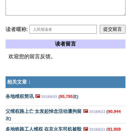
读者暱称:
读者留言
欢迎您的留言反馈。
相关文章：
各地维权简讯
🖼️
(
95,795
次)
2018/6/25
父维权路上亡 女发起悼念活动遭拘留
🖼️
(
90,944
2018/6/23
次)
多地铁路工人维权 在京火车司机被殴
🖼️
(
91,909
2018/6/21