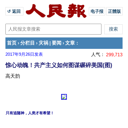
↺ 返回 
电子报
正體版
首页
分栏目
灾祸
要闻
文章
›
›
|
›
：
2017年9月26日
发表
人气：
299,713
惊心动魄！共产主义如何图谋碾碎美国(图)
高天韵
只有追随神，人类才有希望！