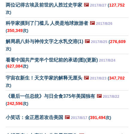
两位记得古埃及前世的人胜过史学家
🖼️
(
127,752
2017/8/27
次)
科学家摸到了门槛儿 人类是地球旅游者
🖼️
2017/8/26
(
350,349
次)
解周易八卦与神传文字之水乳交溶(1)
🖼️
(
276,609
2017/8/25
次)
看看中国共产党半个世纪前的承诺(图)(更新)
2017/8/24
(
627,084
次)
宇宙在新生！天文学家的解释无厘头
🖼️
(
347,702
2017/8/23
次)
《最后一任总统》与日全食375年美国独有
🖼️
2017/8/22
(
242,596
次)
小笑话：金正恩若攻击美国
🖼️
(
391,494
次)
2017/8/17