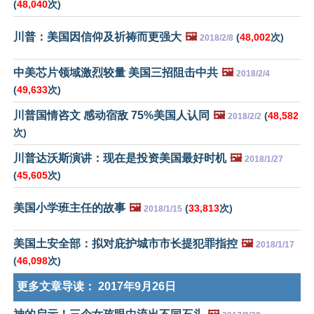
(
48,040
次)
川普：美国因信仰及祈祷而更强大
🖼️
(
48,002
次)
2018/2/8
中美芯片领域激烈较量 美国三招阻击中共
🖼️
2018/2/4
(
49,633
次)
川普国情咨文 感动宿敌 75%美国人认同
🖼️
(
48,582
2018/2/2
次)
川普达沃斯演讲：现在是投资美国最好时机
🖼️
2018/1/27
(
45,605
次)
美国小学班主任的故事
🖼️
(
33,813
次)
2018/1/15
美国土安全部：拟对庇护城市市长提犯罪指控
🖼️
2018/1/17
(
46,098
次)
更多文章导读：
2017年9月26日