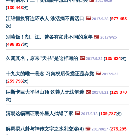
神的启示！三个女孩眼中流出不同石头
🖼️
2017/9/29
(
130,443
次)
江绵恒换肾连环杀人 涉活摘不留活口
🖼️
(
977,493
2017/9/28
次)
别喷饭！胡、江、曾各有如此不同的童年
🖼️
2017/9/25
(
498,837
次)
久闻其名，原来"天书"是这样写的
🖼️
(
135,824
次)
2017/9/24
十九大的唯一悬念:习集权后保党还是弃党
🖼️
2017/9/22
(
259,796
次)
纳斯卡巨大平坦山顶 这茬人无法解迷
🖼️
(
129,370
2017/9/21
次)
清朝这幅画证明外星人找错了家
🖼️
(
139,787
次)
2017/9/18
解周易八卦与神传文字之水乳交溶(4)
🖼️
(
275,295
2017/9/17