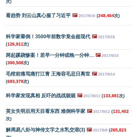
次)
看趋势 刘云山真心服了习近平
🖼️
(
248,464
次)
2017/9/16
科学家晕倒！3500年前数学竟会超现代
🖼️
2017/9/16
(
126,911
次)
两起蹊跷惨案！若早一分钟或晚一分钟…
🖼️
2017/9/15
(
300,508
次)
毛棺前痛骂痛打江青 王海容毛忌日离世
🖼️
2017/9/14
(
693,379
次)
科学家发现真相 反吓的战战兢兢
🖼️
(
133,881
次)
2017/9/13
英女失明后用天目看东西 难倒科学家
🖼️
(
131,402
2017/9/12
次)
解周易八卦与神传文字之水乳交溶(3)
🖼️
(
265,823
2017/9/9