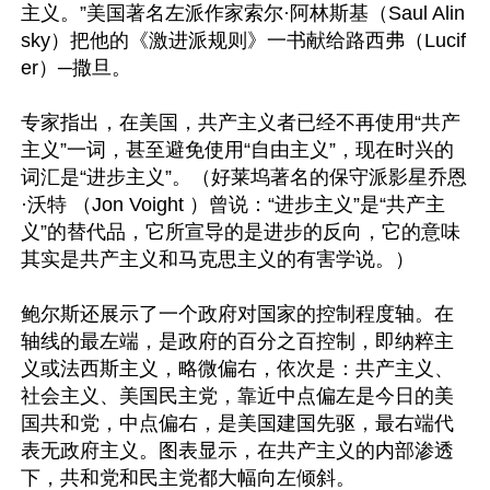
主义。”美国著名左派作家索尔·阿林斯基（Saul Alin
sky）把他的《激进派规则》一书献给路西弗（Lucif
er）─撒旦。

专家指出，在美国，共产主义者已经不再使用“共产
主义”一词，甚至避免使用“自由主义”，现在时兴的
词汇是“进步主义”。（好莱坞著名的保守派影星乔恩
·沃特 （Jon Voight ）曾说：“进步主义”是“共产主
义”的替代品，它所宣导的是进步的反向，它的意味
其实是共产主义和马克思主义的有害学说。）

鲍尔斯还展示了一个政府对国家的控制程度轴。在
轴线的最左端，是政府的百分之百控制，即纳粹主
义或法西斯主义，略微偏右，依次是：共产主义、
社会主义、美国民主党，靠近中点偏左是今日的美
国共和党，中点偏右，是美国建国先驱，最右端代
表无政府主义。图表显示，在共产主义的内部渗透
下，共和党和民主党都大幅向左倾斜。
