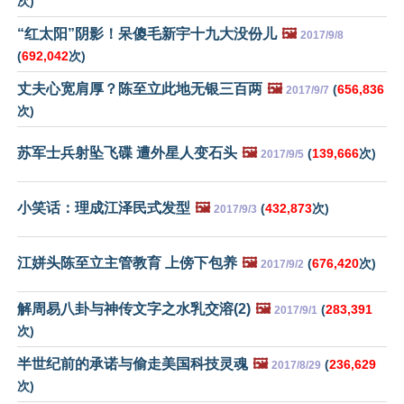
次)
“红太阳”阴影！呆傻毛新宇十九大没份儿
🖼️
2017/9/8
(
692,042
次)
丈夫心宽肩厚？陈至立此地无银三百两
🖼️
(
656,836
2017/9/7
次)
苏军士兵射坠飞碟 遭外星人变石头
🖼️
(
139,666
次)
2017/9/5
小笑话：理成江泽民式发型
🖼️
(
432,873
次)
2017/9/3
江姘头陈至立主管教育 上傍下包养
🖼️
(
676,420
次)
2017/9/2
解周易八卦与神传文字之水乳交溶(2)
🖼️
(
283,391
2017/9/1
次)
半世纪前的承诺与偷走美国科技灵魂
🖼️
(
236,629
2017/8/29
次)