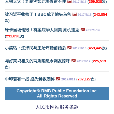
人祸天灾！九寨沟如此美景留不住
🖼️
(
359,538
次)
2017/8/16
被习近平收拾了！BBC成了缩头乌龟
🖼️
(
243,854
2017/8/15
次)
绿卡当场销毁！有案底华人回美 原机遣返
🖼️
2017/8/14
(
231,830
次)
小笑话：江泽民与王冶坪婚前婚后
🖼️
(
459,445
次)
2017/8/13
与好莱坞相关的两则消息令网友惊呼
🖼️
(
225,513
2017/8/12
次)
中印若有一战 必为解救朝鲜
🖼️
(
237,127
次)
2017/8/11
Copyright© RMB Public Foundation Inc.
All Rights Reserved
人民报网站服务条款