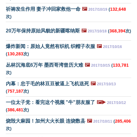
祈祷发生作用 妻子冲回家救他一命
🖼️
(
132,648
2017/10/19
次)
20万年保持原始风貌的新疆喀纳斯
🖼️
(
368,394
次)
2017/10/18
爆炸新闻：原始人竟然有织机 织帽子衣服
🖼️
2017/10/16
(
130,283
次)
丛林沉海底6万年 墨西哥湾曾历大难
🖼️
(
133,781
2017/10/15
次)
内幕：忠于毛的林豆豆被逼上飞机送死
🖼️
2017/10/13
(
757,187
次)
一位太子党：看完这个视频 "牛"朋友服了
🖼️▶️
2017/10/12
(
386,481
次)
烧毁大麻园！加州大火长眼 连烧数县
🖼️
(
285,406
2017/10/11
次)