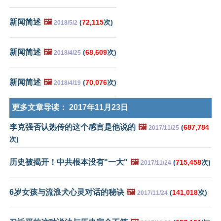
新闻简述
🖼️
(
72,115
次)
2018/5/2
新闻简述
🖼️
(
68,609
次)
2018/4/25
新闻简述
🖼️
(
70,076
次)
2018/4/19
更多文章导读：
2017年11月23日
李克强否认热传的这个感言是他说的
🖼️
(
687,784
2017/11/25
次)
历史被揭开！中共根本没有"一大"
🖼️
(
715,458
次)
2017/11/24
6岁女孩与流浪犬心灵对话的秘诀
🖼️
(
141,018
次)
2017/11/24