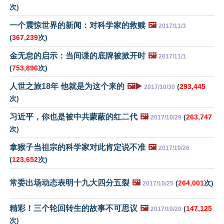
次)
一个震惊世界的新闻：对科学家的救赎
🖼️
2017/11/3
(
367,239
次)
金无怠的启示：当间谍的底牌被掀开时
🖼️
2017/11/1
(
753,896
次)
人世之旅18年 他就是为这个来的
🖼️▶️
(
293,445
2017/10/30
次)
习近平，你也是被中共蒙蔽的红二代
🖼️
(
263,747
2017/10/29
次)
拿猴子当祖宗的科学家对此肯定说不准
🖼️
2017/10/26
(
123,652
次)
常委出场动态表明十九大四分五裂
🖼️
(
264,001
次)
2017/10/25
精彩！三个轮回转生的故事不可思议
🖼️
(
147,125
2017/10/20
次)