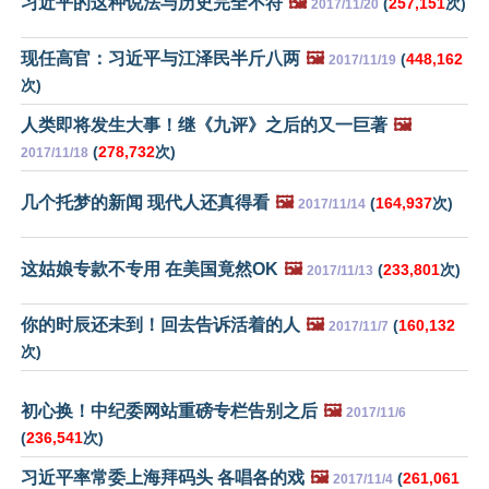
习近平的这种说法与历史完全不符
🖼️
(
257,151
次)
2017/11/20
现任高官：习近平与江泽民半斤八两
🖼️
(
448,162
2017/11/19
次)
人类即将发生大事！继《九评》之后的又一巨著
🖼️
(
278,732
次)
2017/11/18
几个托梦的新闻 现代人还真得看
🖼️
(
164,937
次)
2017/11/14
这姑娘专款不专用 在美国竟然OK
🖼️
(
233,801
次)
2017/11/13
你的时辰还未到！回去告诉活着的人
🖼️
(
160,132
2017/11/7
次)
初心换！中纪委网站重磅专栏告别之后
🖼️
2017/11/6
(
236,541
次)
习近平率常委上海拜码头 各唱各的戏
🖼️
(
261,061
2017/11/4