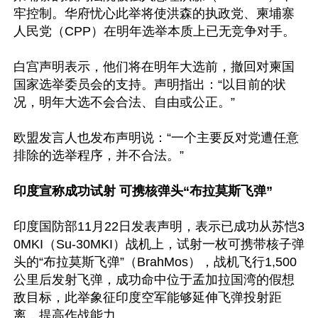
牢控制。华府忧心此举将使洪森的执政党、柬埔寨
人民党（CPP）在明年选举本质上已无竞争对手。

白宫声明表示，他们将在明年大选前，撤回对柬国
国家选举委员会的支持。声明指出：“以目前的状
况，明年大选不会合法、自由或公正。”

欧盟发言人也发布声明说：“一个主要反对党遭任意
排除的选举程序，并不合法。”

印度宣称成功试射 可携核弹头“布拉莫斯飞弹”
印度国防部11月22日发表声明，表示已成功从苏恺3
0MKI（Su-30MKI）战机上，试射一枚可携带核子弹
头的“布拉莫斯飞弹”（BrahMos），战机飞行1,500
公里后发射飞弹，成功命中位于孟加拉国湾的假想
敌目标，此举象征印度空军能够延伸飞弹投射距
离，提高作战能力。
