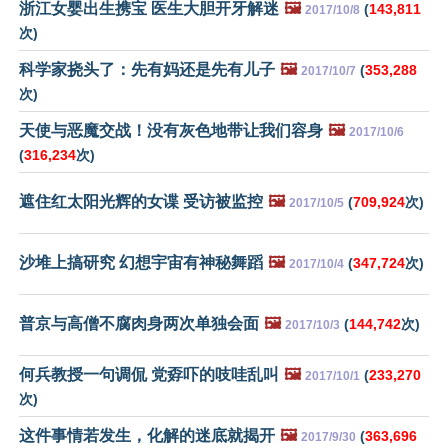
浙江女婴出生携宝 医生大胆开牙解迷
🖼️
(
143,811
2017/10/8
次)
科学家挠头了：先有妈还是先有儿子
🖼️
(
353,288
2017/10/7
次)
天使与恶魔交战！没有灰色地带让我们容身
🖼️
2017/10/6
(
316,234
次)
遮住红太阳光辉的女谍 受访被监控
🖼️
(
709,924
次)
2017/10/5
沙堆上搞研究 幻想宇宙有神秘舞蹈
🖼️
(
347,724
次)
2017/10/4
普京与高僧不腐肉身两次单独会面
🖼️
(
144,742
次)
2017/10/3
何兵教授一句调侃 党孬吓的吱哇乱叫
🖼️
(
233,270
2017/10/1
次)
这件事情若发生，化解的迷底就揭开
🖼️
(
363,696
2017/9/30