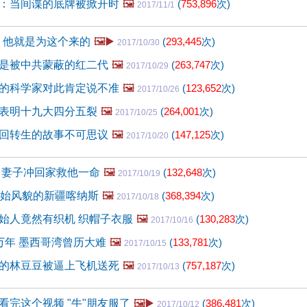
：当间谍的底牌被掀开时
🖼️
(
753,896
次)
2017/11/1
年 他就是为这个来的
🖼️▶️
(
293,445
次)
2017/10/30
是被中共蒙蔽的红二代
🖼️
(
263,747
次)
2017/10/29
的科学家对此肯定说不准
🖼️
(
123,652
次)
2017/10/26
表明十九大四分五裂
🖼️
(
264,001
次)
2017/10/25
回转生的故事不可思议
🖼️
(
147,125
次)
2017/10/20
 妻子冲回家救他一命
🖼️
(
132,648
次)
2017/10/19
原始风貌的新疆喀纳斯
🖼️
(
368,394
次)
2017/10/18
始人竟然有织机 织帽子衣服
🖼️
(
130,283
次)
2017/10/16
万年 墨西哥湾曾历大难
🖼️
(
133,781
次)
2017/10/15
的林豆豆被逼上飞机送死
🖼️
(
757,187
次)
2017/10/13
看完这个视频 "牛"朋友服了
🖼️▶️
(
386,481
次)
2017/10/12