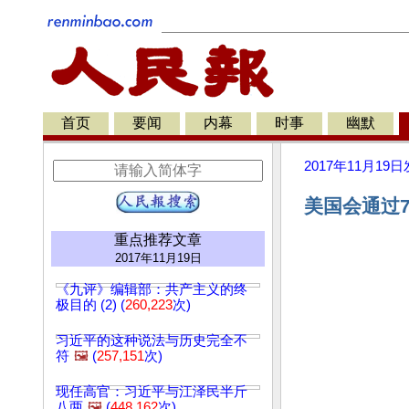
首页
要闻
内幕
时事
幽默
2017年11月19日
美国会通过7
重点推荐文章
2017年11月19日
《九评》编辑部：共产主义的终
极目的 (2) (
260,223
次)
习近平的这种说法与历史完全不
符
🖼️
(
257,151
次)
现任高官：习近平与江泽民半斤
八两
🖼️
(
448,162
次)