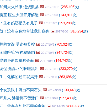
加州大火长眼 连烧数县
🖼️
(
285,406
次)
2017/10/11
携宝 医生大胆开牙解迷
🖼️
(
143,811
次)
2017/10/8
：先有妈还是先有儿子
🖼️
(
353,288
次)
2017/10/7
战！没有灰色地带让我们容身
🖼️
(
316,234
次)
2017/10/6
辉的女谍 受访被监控
🖼️
(
709,924
次)
2017/10/5
 幻想宇宙有神秘舞蹈
🖼️
(
347,724
次)
2017/10/4
腐肉身两次单独会面
🖼️
(
144,742
次)
2017/10/3
调侃 党孬吓的吱哇乱叫
🖼️
(
233,270
次)
2017/10/1
生，化解的迷底就揭开
🖼️
(
363,696
次)
2017/9/30
个女孩眼中流出不同石头
🖼️
(
130,443
次)
2017/9/29
环杀人 涉活摘不留活口
🖼️
(
977,493
次)
2017/9/28
江、曾各有如此不同的童年
🖼️
(
498,837
次)
2017/9/25