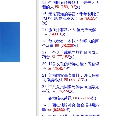
15. 你的时辰还未到！回去告诉活
着的人
🖼️
(
160,132
次)
16. 无法获知的秘密：千年长明灯
风吹不熄 雨浇不灭！
🖼️
(
86,254
次)
17. 流血汗非常吓人 但无治无解
🖼️
(
84,661
次)
18. 每人都有一本帐：好吓人的两
个故事
🖼️
(
78,339
次)
19. 上帝之手成就二战期间的惊人
巧合
🖼️
(
77,153
次)
20. 11岁女孩的特异功能：闻香识
色
🖼️
(
76,427
次)
21. 美前国安高官爆料：UFO任意
飞 戏弄战机
🖼️
(
75,477
次)
22. 中共党员因濒死体验而抛弃无
神论
🖼️
(
75,274
次)
23. 各地维权简讯
🖼️
(
65,165
次)
24. 广西征地爆冲突 警察棍棒殴村
民
🖼️
(
63,693
次)