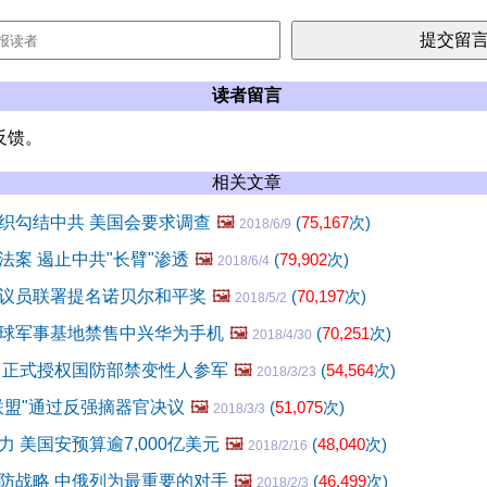
读者留言
反馈。
相关文章
织勾结中共 美国会要求调查
🖼️
(
75,167
次)
2018/6/9
法案 遏止中共"长臂"渗透
🖼️
(
79,902
次)
2018/6/4
议员联署提名诺贝尔和平奖
🖼️
(
70,197
次)
2018/5/2
球军事基地禁售中兴华为手机
🖼️
(
70,251
次)
2018/4/30
 正式授权国防部禁变性人参军
🖼️
(
54,564
次)
2018/3/23
联盟"通过反强摘器官决议
🖼️
(
51,075
次)
2018/3/3
 美国安预算逾7,000亿美元
🖼️
(
48,040
次)
2018/2/16
防战略 中俄列为最重要的对手
🖼️
(
46,499
次)
2018/2/3