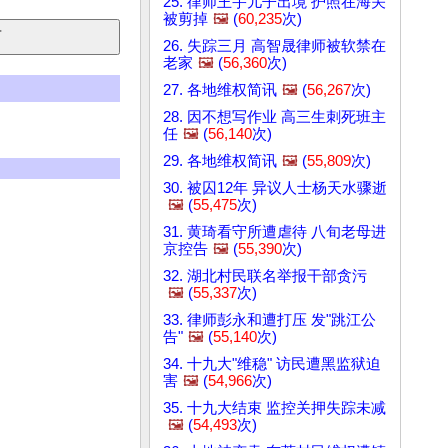
25. 律师王宇儿子出境 护照在海关
被剪掉
🖼️
(
60,235
次)
26. 失踪三月 高智晟律师被软禁在
老家
🖼️
(
56,360
次)
27. 各地维权简讯
🖼️
(
56,267
次)
28. 因不想写作业 高三生刺死班主
任
🖼️
(
56,140
次)
29. 各地维权简讯
🖼️
(
55,809
次)
30. 被囚12年 异议人士杨天水骤逝
🖼️
(
55,475
次)
31. 黄琦看守所遭虐待 八旬老母进
京控告
🖼️
(
55,390
次)
32. 湖北村民联名举报干部贪污
🖼️
(
55,337
次)
33. 律师彭永和遭打压 发"跳江公
告"
🖼️
(
55,140
次)
34. 十九大"维稳" 访民遭黑监狱迫
害
🖼️
(
54,966
次)
35. 十九大结束 监控关押失踪未减
🖼️
(
54,493
次)