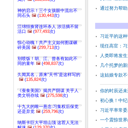
通过努力帮助
神的启示！三个女孩眼中流出不
同石头
🖼️
(
130,443
次)
江绵恒换肾连环杀人 涉活摘不留
活口
🖼️
(
977,493
次)
习近平的这种
惊心动魄！共产主义如何图谋碾
现任高官：习
碎美国
🖼️
(
299,713
次)
人类即将发生
别喷饭！胡、江、曾各有如此不
同的童年
🖼️
(
498,837
次)
几个托梦的新
久闻其名，原来"天书"是这样写的
这姑娘专款不
🖼️
(
135,824
次)
《蚕食美国》揭共产阴谋 关乎人
你的时辰还未
类文明存续
🖼️
(
275,598
次)
初心换！中纪
十九大的唯一悬念:习集权后保党
习近平率常委
还是弃党
🖼️
(
259,796
次)
一个震惊世界
纳斯卡巨大平坦山顶 这茬人无法
解迷
🖼️
(
129,370
次)