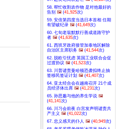
58. 帮忙收割农作物 是对他最好的
告别
🖼️
(
41,925
次)
59. 安倍第四度当选日本首相 任期
有望破纪录
🖼️
(
41,649
次)
60. 七旬老翁默默行善成道路守护
者
🖼️
(
41,635
次)
61. 西班牙政府接管加泰地区解除
自治区主席职务
🖼️
(
41,544
次)
62. 脱欧引忧虑 英国工业联合会促
过渡协议
🖼️
(
41,523
次)
63. 川普谴责曼哈顿恐袭拟终止抽
签移民签证计划
🖼️
(
41,407
次)
64. 亚太经合会在越南召开 21个成
员经济体出席
🖼️
(
41,231
次)
65. 孙思邈与他的养生学说
🖼️
(
41,141
次)
66. 川习会前夜 白宫发声明谴责共
产主义
🖼️
(
41,022
次)
67. 忠义感天的仆人
🖼️
(
40,949
次)
68. 老爷爷喂老伴吃冰淇淋 融化人