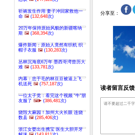
祈祷发生作用 妻子冲回家救他一
分享至：
命
🖼️
(
132,648
次)
20万年保持原始风貌的新疆喀纳
斯
🖼️
(
368,394
次)
爆炸新闻：原始人竟然有织机 织
帽子衣服
🖼️
(
130,283
次)
丛林沉海底6万年 墨西哥湾曾历大
难
🖼️
(
133,781
次)
内幕：忠于毛的林豆豆被逼上飞
机送死
🖼️
(
757,187
次)
读者留言反馈
一位太子党：看完这个视频 "牛"朋
友服了
🖼️▶️
(
386,481
次)
烧毁大麻园！加州大火长眼 连烧
数县
🖼️
(
285,406
次)
浙江女婴出生携宝 医生大胆开牙
解迷
🖼️
(
143,811
次)