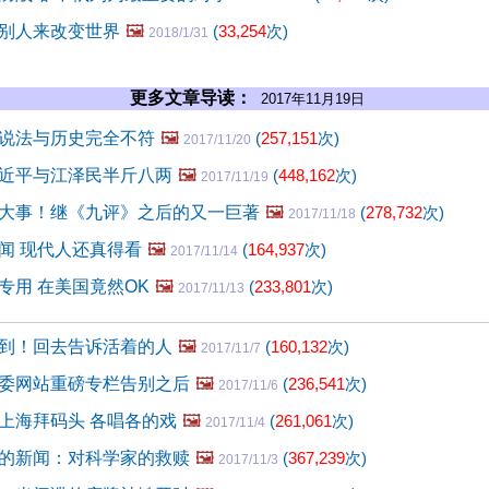
别人来改变世界
🖼️
(
33,254
次)
2018/1/31
更多文章导读：
2017年11月19日
说法与历史完全不符
🖼️
(
257,151
次)
2017/11/20
近平与江泽民半斤八两
🖼️
(
448,162
次)
2017/11/19
大事！继《九评》之后的又一巨著
🖼️
(
278,732
次)
2017/11/18
闻 现代人还真得看
🖼️
(
164,937
次)
2017/11/14
专用 在美国竟然OK
🖼️
(
233,801
次)
2017/11/13
到！回去告诉活着的人
🖼️
(
160,132
次)
2017/11/7
委网站重磅专栏告别之后
🖼️
(
236,541
次)
2017/11/6
上海拜码头 各唱各的戏
🖼️
(
261,061
次)
2017/11/4
的新闻：对科学家的救赎
🖼️
(
367,239
次)
2017/11/3