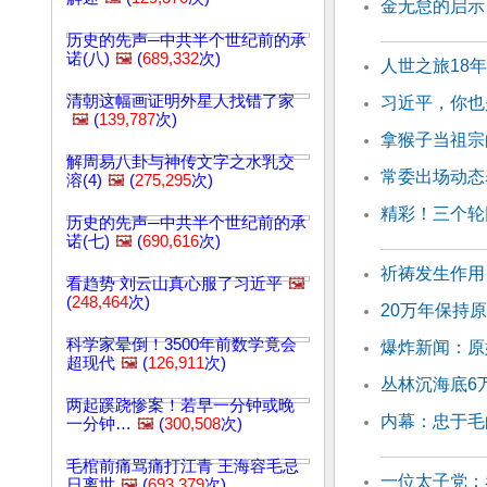
金无怠的启示
历史的先声─中共半个世纪前的承
诺(八)
🖼️
(
689,332
次)
人世之旅18
清朝这幅画证明外星人找错了家
习近平，你也
🖼️
(
139,787
次)
拿猴子当祖宗
解周易八卦与神传文字之水乳交
常委出场动态
溶(4)
🖼️
(
275,295
次)
精彩！三个轮
历史的先声─中共半个世纪前的承
诺(七)
🖼️
(
690,616
次)
祈祷发生作用
看趋势 刘云山真心服了习近平
🖼️
(
248,464
次)
20万年保持
科学家晕倒！3500年前数学竟会
爆炸新闻：原
超现代
🖼️
(
126,911
次)
丛林沉海底6
两起蹊跷惨案！若早一分钟或晚
内幕：忠于毛
一分钟…
🖼️
(
300,508
次)
毛棺前痛骂痛打江青 王海容毛忌
一位太子党：
日离世
🖼️
(
693,379
次)