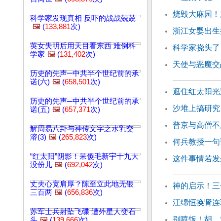
烧毁大麻园！
科学家发现真相 反吓的战战兢兢
🖼️
(
133,881
次)
浙江女婴出生
英女失明后用天目看东西 难倒科
科学家挠头了
学家
🖼️
(
131,402
次)
天使与恶魔交
历史的先声─中共半个世纪前的承
诺(六)
🖼️
(
658,501
次)
遮住红太阳光
历史的先声─中共半个世纪前的承
沙堆上搞研究
诺(五)
🖼️
(
657,371
次)
普京与高僧不
解周易八卦与神传文字之水乳交
溶(3)
🖼️
(
265,823
次)
何兵教授一句
“红太阳”阴影！呆傻毛新宇十九大
这件事情若发
没份儿
🖼️
(
692,042
次)
丈夫心宽肩厚？陈至立此地无银
神的启示！三
三百两
🖼️
(
656,836
次)
江绵恒换肾连
苏军士兵射坠飞碟 遭外星人变石
别喷饭！胡、
头
🖼️
(
139,666
次)