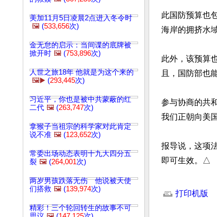
此国防预算也包括
美加11月5日凌晨2点进入冬令时
🖼️
(
533,656
次)
海岸的拥挤水域
金无怠的启示：当间谍的底牌被
掀开时
🖼️
(
753,896
次)
此外，该预算也
人世之旅18年 他就是为这个来的
且，国防部也能
🖼️▶️
(
293,445
次)
习近平，你也是被中共蒙蔽的红
参与协商的共和党
二代
🖼️
(
263,747
次)
我们正朝向美国
拿猴子当祖宗的科学家对此肯定
说不准
🖼️
(
123,652
次)
报导说，这项
常委出场动态表明十九大四分五
即可生效。△
裂
🖼️
(
264,001
次)
两岁男孩跌落无伤 他说被天使
文章网址: http://w
们搭救
🖼️
(
139,974
次)
打印机版
精彩！三个轮回转生的故事不可
思议
🖼️
(
147,125
次)