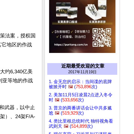
政策法案，授权国
其它地区的作战
近期最受欢迎的文章
约6,340亿美
2017年11月19日
利亚等地的作战
1. 金无怠的启示：当间谍的底牌
被掀开时
🖼️
(
753,896
次)
2. 美加11月5日凌晨2点进入冬令
时
🖼️
(
533,656
次)
和武器，以中止
3. 普京的两番讲话会让中共多尴
尬
🖼️
(
519,929
次)
）、24架F/A-
4. 类比里根总统时代 独特视角看
武则天
🖼️
(
514,899
次)