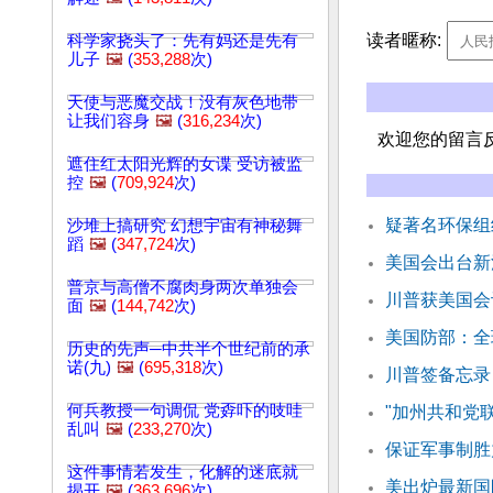
读者暱称:
科学家挠头了：先有妈还是先有
儿子
🖼️
(
353,288
次)
天使与恶魔交战！没有灰色地带
让我们容身
🖼️
(
316,234
次)
欢迎您的留言
遮住红太阳光辉的女谍 受访被监
控
🖼️
(
709,924
次)
疑著名环保组
沙堆上搞研究 幻想宇宙有神秘舞
蹈
🖼️
(
347,724
次)
美国会出台新
普京与高僧不腐肉身两次单独会
川普获美国会
面
🖼️
(
144,742
次)
美国防部：全
历史的先声─中共半个世纪前的承
诺(九)
🖼️
(
695,318
次)
川普签备忘录
何兵教授一句调侃 党孬吓的吱哇
"加州共和党
乱叫
🖼️
(
233,270
次)
保证军事制胜力
这件事情若发生，化解的迷底就
美出炉最新国
揭开
🖼️
(
363,696
次)