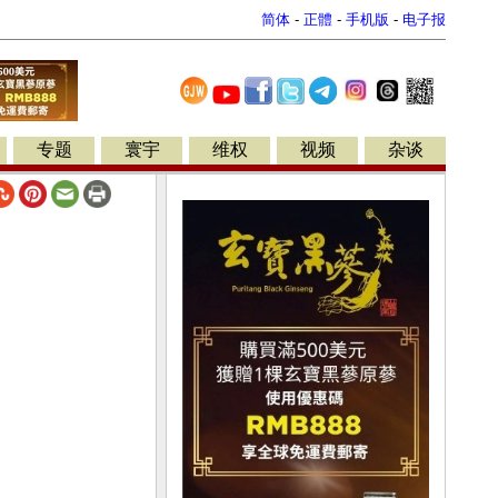
简体
-
正體
-
手机版
-
电子报
专题
寰宇
维权
视频
杂谈