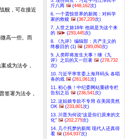
5. 现任高官：习近平与江泽民半
斤八两
🖼️
(
448,162
次)
代的战舰，可在接近
6. 一个震惊世界的新闻：对科学
家的救赎
🖼️
(
367,239
次)
7. 人世之旅18年 他就是为这个来
的
🖼️▶️
(
293,445
次)
稍微高一些。而
8. 《九评》编辑部：共产主义的
终极目的 (1)
🖼️
(
289,050
次)
9. 人类即将发生大事！继《九
评》之后的又一巨著
🖼️
(
278,732
项法案成为法令，
次)
10. 习近平率常委上海拜码头 各唱
各的戏
🖼️
(
261,061
次)
11. 初心换！中纪委网站重磅专栏
告别之后
🖼️
(
236,541
次)
普签署为法令，
12. 这姑娘专款不专用 在美国竟然
OK
🖼️
(
233,801
次)
13. 川普为何说“这是你们原来的文
化”
🖼️
(
202,279
次)
14. 几个托梦的新闻 现代人还真得
看
🖼️
(
164,937
次)