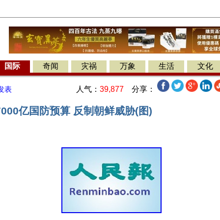
国际
奇闻
灾祸
万象
生活
文化
人气：
39,877
分享：
发表
000亿国防预算 反制朝鲜威胁(图)