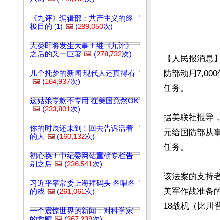
《九评》编辑部：共产主义的终
极目的 (1)
🖼️
(
289,050
次)
人类即将发生大事！继《九评》
之后的又一巨著
🖼️
(
278,732
次)
【人民报消息】
防部动用7,0
几个托梦的新闻 现代人还真得看
🖼️
(
164,937
次)
任务。

这姑娘专款不专用 在美国竟然OK
🖼️
(
233,801
次)
据美联社报导，
你的时辰还未到！回去告诉活着
元给国防部从事
的人
🖼️
(
160,132
次)
任务。

初心换！中纪委网站重磅专栏告
别之后
🖼️
(
236,541
次)
该法案的支持
习近平率常委上海拜码头 各唱各
美军作战准备的
的戏
🖼️
(
261,061
次)
18战机（比川普
一个震惊世界的新闻：对科学家
的救赎
🖼️
(
367,239
次)