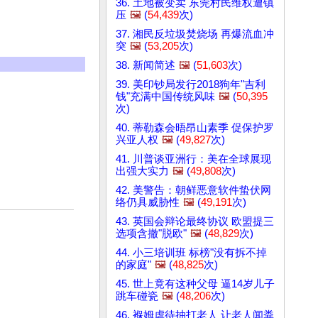
36. 土地被变卖 东莞村民维权遭镇
压
🖼️
(
54,439
次)
37. 湘民反垃圾焚烧场 再爆流血冲
突
🖼️
(
53,205
次)
38. 新闻简述
🖼️
(
51,603
次)
39. 美印钞局发行2018狗年"吉利
钱"充满中国传统风味
🖼️
(
50,395
次)
40. 蒂勒森会晤昂山素季 促保护罗
兴亚人权
🖼️
(
49,827
次)
41. 川普谈亚洲行：美在全球展现
出强大实力
🖼️
(
49,808
次)
42. 美警告：朝鲜恶意软件蛰伏网
络仍具威胁性
🖼️
(
49,191
次)
43. 英国会辩论最终协议 欧盟提三
选项含撤"脱欧"
🖼️
(
48,829
次)
44. 小三培训班 标榜"没有拆不掉
的家庭"
🖼️
(
48,825
次)
45. 世上竟有这种父母 逼14岁儿子
跳车碰瓷
🖼️
(
48,206
次)
46. 褓姆虐待抽打老人 让老人闻粪