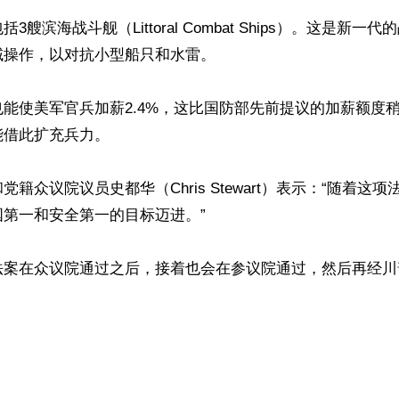
3艘滨海战斗舰（Littoral Combat Ships）。这是新一
操作，以对抗小型船只和水雷。

能使美军官兵加薪2.4%，这比国防部先前提议的加薪额度
借此扩充兵力。

籍众议院议员史都华（Chris Stewart）表示：“随着这
第一和安全第一的目标迈进。”

法案在众议院通过之后，接着也会在参议院通过，然后再经川
ww.renminbao.com/rmb/articles/2017/11/19/66477.html