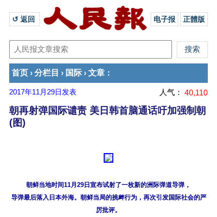
↺ 返回 
电子报
正體版
首页
分栏目
国际
文章
›
›
›
：
2017年11月29日
发表
人气：
40,110
朝再射弹国际谴责 美日韩首脑通话吁加强制朝
(图)
朝鲜当地时间11月29日宣布试射了一枚新的洲际弹道导弹，

导弹最后落入日本外海。朝鲜当局的挑衅行为，再次引发国际社会的严