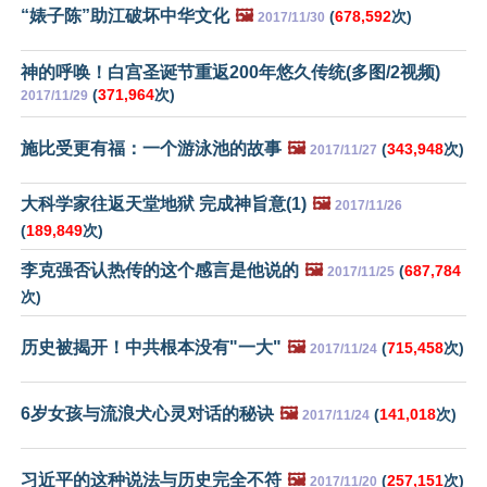
“婊子陈”助江破坏中华文化
🖼️
(
678,592
次)
2017/11/30
神的呼唤！白宫圣诞节重返200年悠久传统(多图/2视频)
(
371,964
次)
2017/11/29
施比受更有福：一个游泳池的故事
🖼️
(
343,948
次)
2017/11/27
大科学家往返天堂地狱 完成神旨意(1)
🖼️
2017/11/26
(
189,849
次)
李克强否认热传的这个感言是他说的
🖼️
(
687,784
2017/11/25
次)
历史被揭开！中共根本没有"一大"
🖼️
(
715,458
次)
2017/11/24
6岁女孩与流浪犬心灵对话的秘诀
🖼️
(
141,018
次)
2017/11/24
习近平的这种说法与历史完全不符
🖼️
(
257,151
次)
2017/11/20