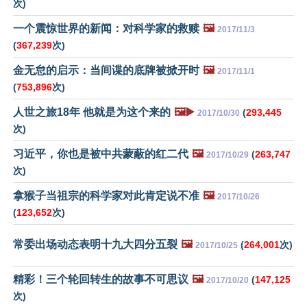
次)
一个震惊世界的新闻：对科学家的救赎
🖼️
2017/11/3
(
367,239
次)
金无怠的启示：当间谍的底牌被掀开时
🖼️
2017/11/1
(
753,896
次)
人世之旅18年 他就是为这个来的
🖼️▶️
(
293,445
2017/10/30
次)
习近平，你也是被中共蒙蔽的红二代
🖼️
(
263,747
2017/10/29
次)
拿猴子当祖宗的科学家对此肯定说不准
🖼️
2017/10/26
(
123,652
次)
常委出场动态表明十九大四分五裂
🖼️
(
264,001
次)
2017/10/25
精彩！三个轮回转生的故事不可思议
🖼️
(
147,125
2017/10/20
次)