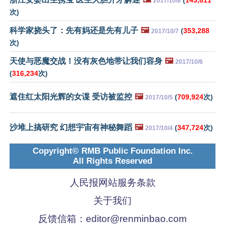
(
143,811
2017/10/8
次)
科学家挠头了：先有妈还是先有儿子
🖼️
(
353,288
2017/10/7
次)
天使与恶魔交战！没有灰色地带让我们容身
🖼️
2017/10/6
(
316,234
次)
遮住红太阳光辉的女谍 受访被监控
🖼️
(
709,924
次)
2017/10/5
沙堆上搞研究 幻想宇宙有神秘舞蹈
🖼️
(
347,724
次)
2017/10/4
Copyright© RMB Public Foundation Inc.
All Rights Reserved
人民报网站服务条款
关于我们
反馈信箱：
editor@renminbao.com