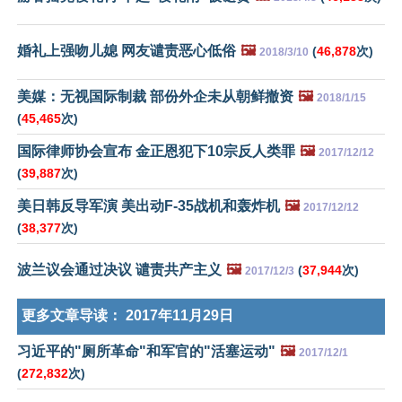
婚礼上强吻儿媳 网友谴责恶心低俗
🖼️
(
46,878
次)
2018/3/10
美媒：无视国际制裁 部份外企未从朝鲜撤资
🖼️
2018/1/15
(
45,465
次)
国际律师协会宣布 金正恩犯下10宗反人类罪
🖼️
2017/12/12
(
39,887
次)
美日韩反导军演 美出动F-35战机和轰炸机
🖼️
2017/12/12
(
38,377
次)
波兰议会通过决议 谴责共产主义
🖼️
(
37,944
次)
2017/12/3
更多文章导读：
2017年11月29日
习近平的"厕所革命"和军官的"活塞运动"
🖼️
2017/12/1
(
272,832
次)