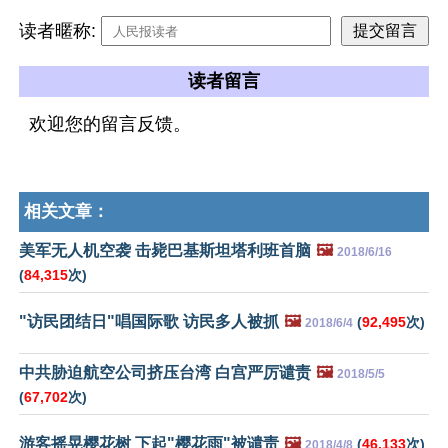
读者暱称:
读者留言
欢迎您的留言反馈。
相关文章：
美军无人机空袭 击毙巴基斯坦塔利班首脑
🖼️
2018/6/16
(
84,315
次)
"访民团结日"唱国际歌 访民多人被抓
🖼️
(
92,495
次)
2018/6/4
中共胁迫航空公司挤压台湾 白宫严厉谴责
🖼️
2018/5/5
(
67,702
次)
游客摇晃樱花树 下起"樱花雨"被谴责
🖼️
(
46,133
次)
2018/4/8