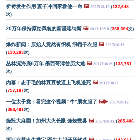
祈祷发生作用 妻子冲回家救他一命
🖼️
(
132,648
2017/10/19
次)
20万年保持原始风貌的新疆喀纳斯
🖼️
(
368,394
次)
2017/10/18
爆炸新闻：原始人竟然有织机 织帽子衣服
🖼️
2017/10/16
(
130,283
次)
丛林沉海底6万年 墨西哥湾曾历大难
🖼️
(
133,781
2017/10/15
次)
内幕：忠于毛的林豆豆被逼上飞机送死
🖼️
2017/10/13
(
757,187
次)
一位太子党：看完这个视频 "牛"朋友服了
🖼️▶️
2017/10/12
(
386,481
次)
烧毁大麻园！加州大火长眼 连烧数县
🖼️
(
285,406
2017/10/11
次)
浙江女婴出生携宝 医生大胆开牙解迷
🖼️