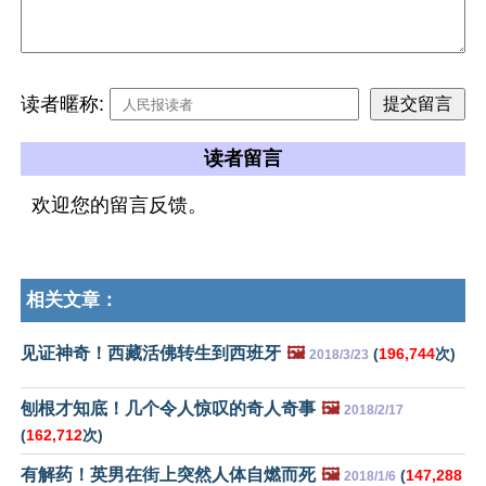
读者暱称:
读者留言
欢迎您的留言反馈。
相关文章：
见证神奇！西藏活佛转生到西班牙
🖼️
(
196,744
次)
2018/3/23
刨根才知底！几个令人惊叹的奇人奇事
🖼️
2018/2/17
(
162,712
次)
有解药！英男在街上突然人体自燃而死
🖼️
(
147,288
2018/1/6