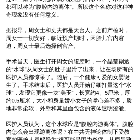
都可以称为“腹腔内游离体”。所以这个名称对这种神
奇现象没有任何意义。

据报导，周女士和丈夫都是天台人。之前产检时，
周女士一切安好，临近预产期时，因胎儿宫内窘
迫，周女士最后选择剖宫产。

手术当天，医生打开周女的腹腔时，一个晶莹剔透
的“水球”从周女士的肚子里滑了出来，让在场所有的
医护人员都惊呆了。随后，一个健康可爱的女婴诞
生了。手术结束后，医护人员开始仔细打量这个“水
球”，发现它更像一块“美玉”，长宽约4、5厘米，厚
约0.5厘米，大小和身量娇小女子的掌心差不多，质
地非常柔软，外壁和其里面包含的液体透明澄澈。

医护人员认为，这个水球应是“腹腔内游离体”。腹腔
内怎么会出现游离体呢？在中共无神论体制下受教
育的医护人员解释为“很可能是因为炎症，从而导致