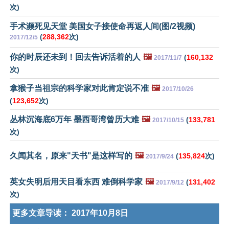
次)
手术濒死见天堂 美国女子接使命再返人间(图/2视频)
(
288,362
次)
2017/12/5
你的时辰还未到！回去告诉活着的人
🖼️
(
160,132
2017/11/7
次)
拿猴子当祖宗的科学家对此肯定说不准
🖼️
2017/10/26
(
123,652
次)
丛林沉海底6万年 墨西哥湾曾历大难
🖼️
(
133,781
2017/10/15
次)
久闻其名，原来"天书"是这样写的
🖼️
(
135,824
次)
2017/9/24
英女失明后用天目看东西 难倒科学家
🖼️
(
131,402
2017/9/12
次)
更多文章导读：
2017年10月8日