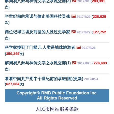
解周易八卦与神传文字之水乳交溶(2)
🖼️
(
283,391
2017/9/1
次)
半世纪前的承诺与偷走美国科技灵魂
🖼️
(
236,629
2017/8/29
次)
两位记得古埃及前世的人胜过史学家
🖼️
(
127,752
2017/8/27
次)
科学家摸到了门槛儿 人类是地球旅游者
🖼️
2017/8/26
(
350,349
次)
解周易八卦与神传文字之水乳交溶(1)
🖼️
(
276,609
2017/8/25
次)
看看中国共产党半个世纪前的承诺(图)(更新)
2017/8/24
(
627,084
次)
Copyright© RMB Public Foundation Inc.
All Rights Reserved
人民报网站服务条款