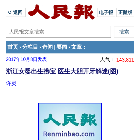
↺ 返回 
电子报
正體版
首页
分栏目
奇闻
要闻
文章
›
›
|
›
：
2017年10月8日
发表
人气：
143,811
浙江女婴出生携宝 医生大胆开牙解迷(图)
许灵