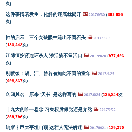
次)
这件事情若发生，化解的迷底就揭开
🖼️
(
363,696
2017/9/30
次)
神的启示！三个女孩眼中流出不同石头
🖼️
2017/9/29
(
130,443
次)
江绵恒换肾连环杀人 涉活摘不留活口
🖼️
(
977,493
2017/9/28
次)
别喷饭！胡、江、曾各有如此不同的童年
🖼️
2017/9/25
(
498,837
次)
久闻其名，原来"天书"是这样写的
🖼️
(
135,824
次)
2017/9/24
十九大的唯一悬念:习集权后保党还是弃党
🖼️
2017/9/22
(
259,796
次)
纳斯卡巨大平坦山顶 这茬人无法解迷
🖼️
(
129,370
2017/9/21