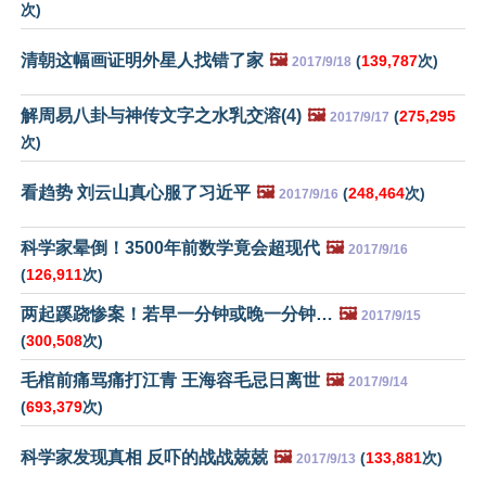
次)
清朝这幅画证明外星人找错了家
🖼️
(
139,787
次)
2017/9/18
解周易八卦与神传文字之水乳交溶(4)
🖼️
(
275,295
2017/9/17
次)
看趋势 刘云山真心服了习近平
🖼️
(
248,464
次)
2017/9/16
科学家晕倒！3500年前数学竟会超现代
🖼️
2017/9/16
(
126,911
次)
两起蹊跷惨案！若早一分钟或晚一分钟…
🖼️
2017/9/15
(
300,508
次)
毛棺前痛骂痛打江青 王海容毛忌日离世
🖼️
2017/9/14
(
693,379
次)
科学家发现真相 反吓的战战兢兢
🖼️
(
133,881
次)
2017/9/13