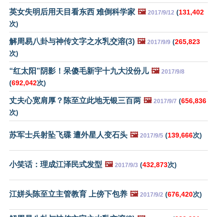
英女失明后用天目看东西 难倒科学家
🖼️
(
131,402
2017/9/12
次)
解周易八卦与神传文字之水乳交溶(3)
🖼️
(
265,823
2017/9/9
次)
“红太阳”阴影！呆傻毛新宇十九大没份儿
🖼️
2017/9/8
(
692,042
次)
丈夫心宽肩厚？陈至立此地无银三百两
🖼️
(
656,836
2017/9/7
次)
苏军士兵射坠飞碟 遭外星人变石头
🖼️
(
139,666
次)
2017/9/5
小笑话：理成江泽民式发型
🖼️
(
432,873
次)
2017/9/3
江姘头陈至立主管教育 上傍下包养
🖼️
(
676,420
次)
2017/9/2