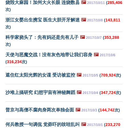
烧毁大麻园！加州大火长眼 连烧数县
🖼️
(
285,406
2017/10/11
次)
浙江女婴出生携宝 医生大胆开牙解迷
🖼️
(
143,811
2017/10/8
次)
科学家挠头了：先有妈还是先有儿子
🖼️
(
353,288
2017/10/7
次)
天使与恶魔交战！没有灰色地带让我们容身
🖼️
2017/10/6
(
316,234
次)
遮住红太阳光辉的女谍 受访被监控
🖼️
(
709,924
次)
2017/10/5
沙堆上搞研究 幻想宇宙有神秘舞蹈
🖼️
(
347,724
次)
2017/10/4
普京与高僧不腐肉身两次单独会面
🖼️
(
144,742
次)
2017/10/3
何兵教授一句调侃 党孬吓的吱哇乱叫
🖼️
(
233,270
2017/10/1