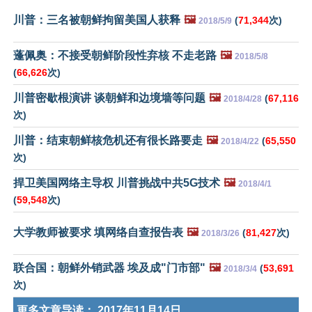
川普：三名被朝鲜拘留美国人获释
🖼️
(
71,344
次)
2018/5/9
蓬佩奥：不接受朝鲜阶段性弃核 不走老路
🖼️
2018/5/8
(
66,626
次)
川普密歇根演讲 谈朝鲜和边境墙等问题
🖼️
(
67,116
2018/4/28
次)
川普：结束朝鲜核危机还有很长路要走
🖼️
(
65,550
2018/4/22
次)
捍卫美国网络主导权 川普挑战中共5G技术
🖼️
2018/4/1
(
59,548
次)
大学教师被要求 填网络自查报告表
🖼️
(
81,427
次)
2018/3/26
联合国：朝鲜外销武器 埃及成"门市部"
🖼️
(
53,691
2018/3/4
次)
更多文章导读：
2017年11月14日