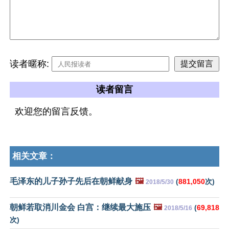
读者暱称:
读者留言
欢迎您的留言反馈。
相关文章：
毛泽东的儿子孙子先后在朝鲜献身
🖼️
(
881,050
次)
2018/5/30
朝鲜若取消川金会 白宫：继续最大施压
🖼️
(
69,818
2018/5/16
次)