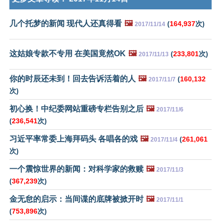
几个托梦的新闻 现代人还真得看
🖼️
(
164,937
次)
2017/11/14
这姑娘专款不专用 在美国竟然OK
🖼️
(
233,801
次)
2017/11/13
你的时辰还未到！回去告诉活着的人
🖼️
(
160,132
2017/11/7
次)
初心换！中纪委网站重磅专栏告别之后
🖼️
2017/11/6
(
236,541
次)
习近平率常委上海拜码头 各唱各的戏
🖼️
(
261,061
2017/11/4
次)
一个震惊世界的新闻：对科学家的救赎
🖼️
2017/11/3
(
367,239
次)
金无怠的启示：当间谍的底牌被掀开时
🖼️
2017/11/1
(
753,896
次)