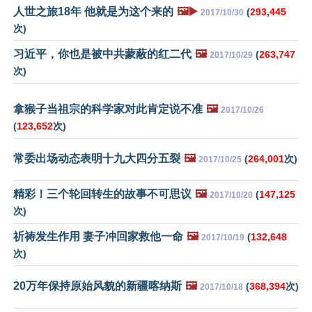
人世之旅18年 他就是为这个来的
🖼️▶️
(
293,445
2017/10/30
次)
习近平，你也是被中共蒙蔽的红二代
🖼️
(
263,747
2017/10/29
次)
拿猴子当祖宗的科学家对此肯定说不准
🖼️
2017/10/26
(
123,652
次)
常委出场动态表明十九大四分五裂
🖼️
(
264,001
次)
2017/10/25
精彩！三个轮回转生的故事不可思议
🖼️
(
147,125
2017/10/20
次)
祈祷发生作用 妻子冲回家救他一命
🖼️
(
132,648
2017/10/19
次)
20万年保持原始风貌的新疆喀纳斯
🖼️
(
368,394
次)
2017/10/18