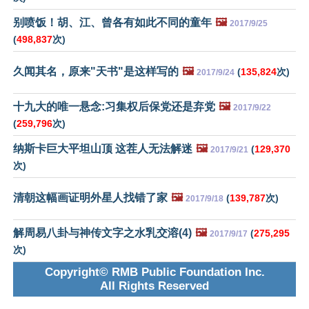
别喷饭！胡、江、曾各有如此不同的童年
🖼️
2017/9/25
(
498,837
次)
久闻其名，原来"天书"是这样写的
🖼️
(
135,824
次)
2017/9/24
十九大的唯一悬念:习集权后保党还是弃党
🖼️
2017/9/22
(
259,796
次)
纳斯卡巨大平坦山顶 这茬人无法解迷
🖼️
(
129,370
2017/9/21
次)
清朝这幅画证明外星人找错了家
🖼️
(
139,787
次)
2017/9/18
解周易八卦与神传文字之水乳交溶(4)
🖼️
(
275,295
2017/9/17
次)
Copyright© RMB Public Foundation Inc.
All Rights Reserved