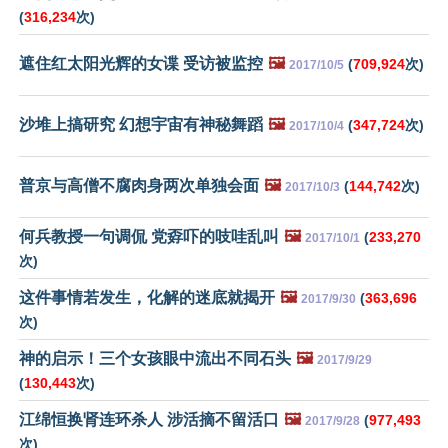
(
316,234
次)
遮住红太阳光辉的女谍 受访被监控
🖼️
(
709,924
次)
2017/10/5
沙堆上搞研究 幻想宇宙有神秘舞蹈
🖼️
(
347,724
次)
2017/10/4
普京与高僧不腐肉身两次单独会面
🖼️
(
144,742
次)
2017/10/3
何兵教授一句调侃 党孬吓的吱哇乱叫
🖼️
(
233,270
2017/10/1
次)
这件事情若发生，化解的迷底就揭开
🖼️
(
363,696
2017/9/30
次)
神的启示！三个女孩眼中流出不同石头
🖼️
2017/9/29
(
130,443
次)
江绵恒换肾连环杀人 涉活摘不留活口
🖼️
(
977,493
2017/9/28
次)