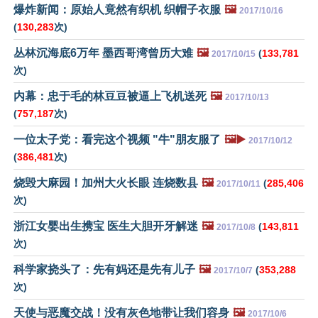
爆炸新闻：原始人竟然有织机 织帽子衣服
🖼️
2017/10/16
(
130,283
次)
丛林沉海底6万年 墨西哥湾曾历大难
🖼️
(
133,781
2017/10/15
次)
内幕：忠于毛的林豆豆被逼上飞机送死
🖼️
2017/10/13
(
757,187
次)
一位太子党：看完这个视频 "牛"朋友服了
🖼️▶️
2017/10/12
(
386,481
次)
烧毁大麻园！加州大火长眼 连烧数县
🖼️
(
285,406
2017/10/11
次)
浙江女婴出生携宝 医生大胆开牙解迷
🖼️
(
143,811
2017/10/8
次)
科学家挠头了：先有妈还是先有儿子
🖼️
(
353,288
2017/10/7
次)
天使与恶魔交战！没有灰色地带让我们容身
🖼️
2017/10/6