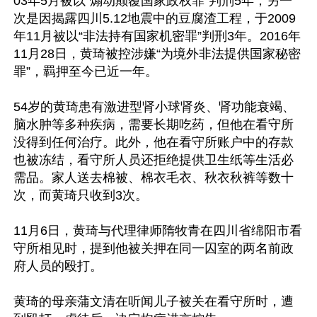
03年5月被以“煽动颠覆国家政权罪”判刑5年；另一
次是因揭露四川5.12地震中的豆腐渣工程，于2009
年11月被以“非法持有国家机密罪”判刑3年。2016年
11月28日，黄琦被控涉嫌“为境外非法提供国家秘密
罪”，羁押至今已近一年。

54岁的黄琦患有激进型肾小球肾炎、肾功能衰竭、
脑水肿等多种疾病，需要长期吃药，但他在看守所
没得到任何治疗。此外，他在看守所账户中的存款
也被冻结，看守所人员还拒绝提供卫生纸等生活必
需品。家人送去棉被、棉衣毛衣、秋衣秋裤等数十
次，而黄琦只收到3次。

11月6日，黄琦与代理律师隋牧青在四川省绵阳市看
守所相见时，提到他被关押在同一囚室的两名前政
府人员的殴打。

黄琦的母亲蒲文清在听闻儿子被关在看守所时，遭