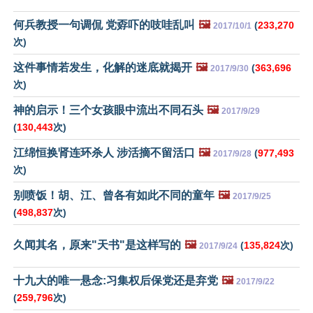
何兵教授一句调侃 党孬吓的吱哇乱叫
🖼️
(
233,270
2017/10/1
次)
这件事情若发生，化解的迷底就揭开
🖼️
(
363,696
2017/9/30
次)
神的启示！三个女孩眼中流出不同石头
🖼️
2017/9/29
(
130,443
次)
江绵恒换肾连环杀人 涉活摘不留活口
🖼️
(
977,493
2017/9/28
次)
别喷饭！胡、江、曾各有如此不同的童年
🖼️
2017/9/25
(
498,837
次)
久闻其名，原来"天书"是这样写的
🖼️
(
135,824
次)
2017/9/24
十九大的唯一悬念:习集权后保党还是弃党
🖼️
2017/9/22
(
259,796
次)