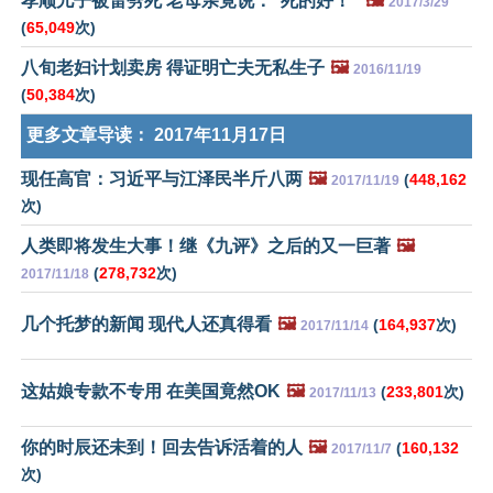
孝顺儿子被雷劈死 老母亲竟说："死的好！"
🖼️
2017/3/29
(
65,049
次)
八旬老妇计划卖房 得证明亡夫无私生子
🖼️
2016/11/19
(
50,384
次)
更多文章导读：
2017年11月17日
现任高官：习近平与江泽民半斤八两
🖼️
(
448,162
2017/11/19
次)
人类即将发生大事！继《九评》之后的又一巨著
🖼️
(
278,732
次)
2017/11/18
几个托梦的新闻 现代人还真得看
🖼️
(
164,937
次)
2017/11/14
这姑娘专款不专用 在美国竟然OK
🖼️
(
233,801
次)
2017/11/13
你的时辰还未到！回去告诉活着的人
🖼️
(
160,132
2017/11/7
次)