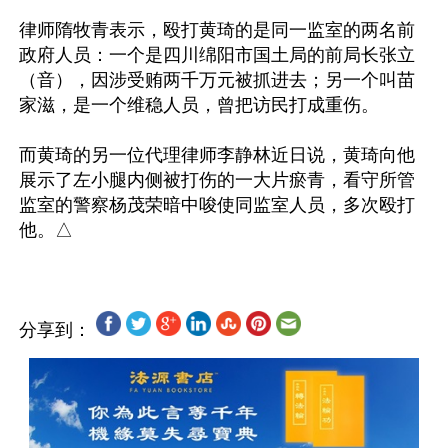
律师隋牧青表示，殴打黄琦的是同一监室的两名前
政府人员：一个是四川绵阳市国土局的前局长张立
（音），因涉受贿两千万元被抓进去；另一个叫苗
家滋，是一个维稳人员，曾把访民打成重伤。

而黄琦的另一位代理律师李静林近日说，黄琦向他
展示了左小腿内侧被打伤的一大片瘀青，看守所管
监室的警察杨茂荣暗中唆使同监室人员，多次殴打
分享到：