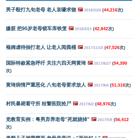
男子殴打九旬老母 老人哀嚎求饶
🖼️
(
44,216
次)
2018/3/26
嫌脏 把90岁老母锁车库铁笼
🖼️
(
42,842
次)
2018/3/21
褓姆虐待抽打老人 让老人闻粪桶
🖼️
(
47,526
次)
2017/11/10
国际特赦紧急呼吁 关注六四天网黄琦
🖼️
(
54,390
2017/8/27
次)
黄琦病情严重恶化 八旬老母要求放人
🖼️
(
51,318
次)
2017/8/4
村民暴毙看守所 桂警医院抢尸
🖼️
(
48,976
次)
2017/6/2
党教育实例：粤男弃养老母"死就烧掉"
🖼️
(
56,412
2017/5/9
次)