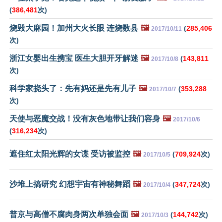
(
386,481
次)
烧毁大麻园！加州大火长眼 连烧数县
🖼️
(
285,406
2017/10/11
次)
浙江女婴出生携宝 医生大胆开牙解迷
🖼️
(
143,811
2017/10/8
次)
科学家挠头了：先有妈还是先有儿子
🖼️
(
353,288
2017/10/7
次)
天使与恶魔交战！没有灰色地带让我们容身
🖼️
2017/10/6
(
316,234
次)
遮住红太阳光辉的女谍 受访被监控
🖼️
(
709,924
次)
2017/10/5
沙堆上搞研究 幻想宇宙有神秘舞蹈
🖼️
(
347,724
次)
2017/10/4
普京与高僧不腐肉身两次单独会面
🖼️
(
144,742
次)
2017/10/3