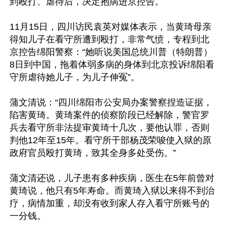
到殴打、虐待后，决定抱病进京控告。

11月15日，四川访民袁英对媒体表示，当黄琦母亲
得知儿子在看守所遭到殴打，非常气愤，专程到北
京控告绵阳警察：“她听说美国总统川普（特朗普）
8日到中国，拖着体弱多病的身体到北京投诉绵阳看
守所虐待她儿子，为儿子伸冤”。

蒲文清说：“四川绵阳市公安局办案警察捏造证据，
陷害黄琦。黄琦案件的侦察阶段已经解除，警官罗
兵去看守所非法提审黄琦十几次，要他认罪，否则
判他12年至15年。看守所干部杨茂荣唆使入狱的原
政府官员殴打黄琦，致其全身多处受伤。”

蒲文清还说，儿子患有多种疾病，医生在5年前曾对
黄琦说，他只有5年寿命。而黄琦入狱以来得不到治
疗，病情加重，却没有收到家人存入看守所账号的
一分钱。
