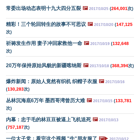
常委出场动态表明十九大四分五裂
🖼️
(
264,001
次)
2017/10/25
精彩！三个轮回转生的故事不可思议
🖼️
(
147,125
2017/10/20
次)
祈祷发生作用 妻子冲回家救他一命
🖼️
(
132,648
2017/10/19
次)
20万年保持原始风貌的新疆喀纳斯
🖼️
(
368,394
次)
2017/10/18
爆炸新闻：原始人竟然有织机 织帽子衣服
🖼️
2017/10/16
(
130,283
次)
丛林沉海底6万年 墨西哥湾曾历大难
🖼️
(
133,781
2017/10/15
次)
内幕：忠于毛的林豆豆被逼上飞机送死
🖼️
2017/10/13
(
757,187
次)
一位太子党：看完这个视频 "牛"朋友服了
🖼️▶️
2017/10/12