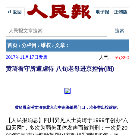
↺ 返回 
电子报
正體版
首页
分栏目
维权
文章
›
›
›
：
2017年11月17日
发表
人气：
55,390
黄琦看守所遭虐待 八旬老母进京控告(图)
【人民报消息】四川异见人士黄琦于1999年创办“六
四天网”，多次为弱势团体发声而被判刑：一次是20