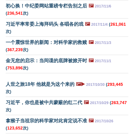
初心换！中纪委网站重磅专栏告别之后
🖼️
2017/11/6
(
236,541
次)
习近平率常委上海拜码头 各唱各的戏
🖼️
(
261,061
2017/11/4
次)
一个震惊世界的新闻：对科学家的救赎
🖼️
2017/11/3
(
367,239
次)
金无怠的启示：当间谍的底牌被掀开时
🖼️
2017/11/1
(
753,896
次)
人世之旅18年 他就是为这个来的
🖼️▶️
(
293,445
2017/10/30
次)
习近平，你也是被中共蒙蔽的红二代
🖼️
(
263,747
2017/10/29
次)
拿猴子当祖宗的科学家对此肯定说不准
🖼️
2017/10/26
(
123,652
次)