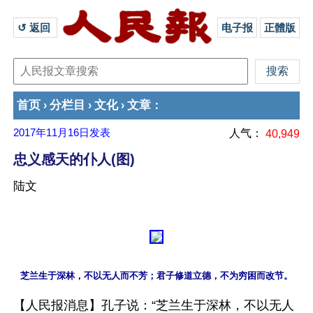
↺ 返回 
电子报
正體版
首页
分栏目
文化
文章
›
›
›
：
2017年11月16日
发表
人气：
40,949
忠义感天的仆人(图)
陆文
【人民报消息】孔子说：“芝兰生于深林，不以无人