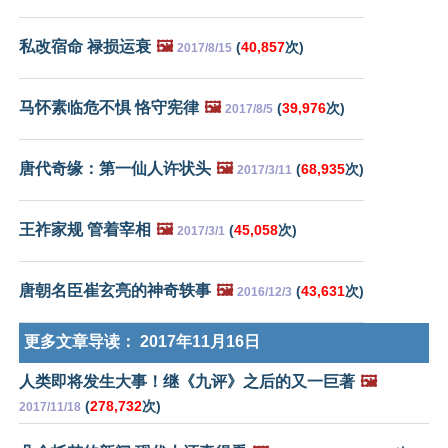
私改宿命 禄损运衰
🖼️
(
40,857
次)
2017/8/15
马怀素临危不惧 恪守宪律
🖼️
(
39,976
次)
2017/8/5
唐代奇缘：第一仙人许状头
🖼️
(
68,935
次)
2017/3/11
王祚家规 管着宰相
🖼️
(
45,058
次)
2017/3/1
唐朝名臣崔玄亮的神奇轶事
🖼️
(
43,631
次)
2016/12/3
更多文章导读：
2017年11月16日
人类即将发生大事！继《九评》之后的又一巨著
🖼️
(
278,732
次)
2017/11/18