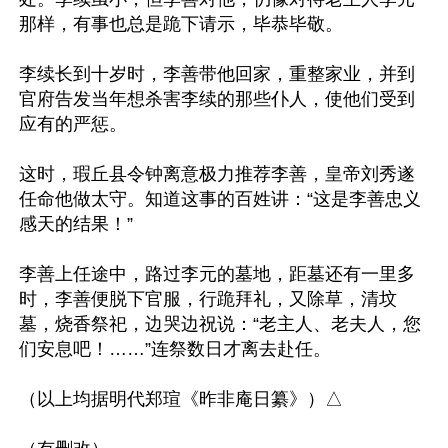
那样，有事也总是跪下请示，毕恭毕敬。

李续长到十岁时，李善带他回家，重整家业，并到
官府告发当年想杀害李续的那些仆人，使他们受到
应有的严惩。

这时，瑕丘县令钟离意极力推荐李善，皇帝刘秀遂
任命他做太守。知道这事的百姓讲：“这是李善忠义
感天的结果！”

李善上任途中，路过李元的墓地，距墓还有一里多
时，李善便脱下官服，行跪拜礼，又除草，清坟
墓，烧香祭祀，边哭边祝说：“老主人、老夫人，您
们安息吧！……”连祭数日才离去赴任。

（以上均据明代郑瑄《昨非庵日纂》）△
