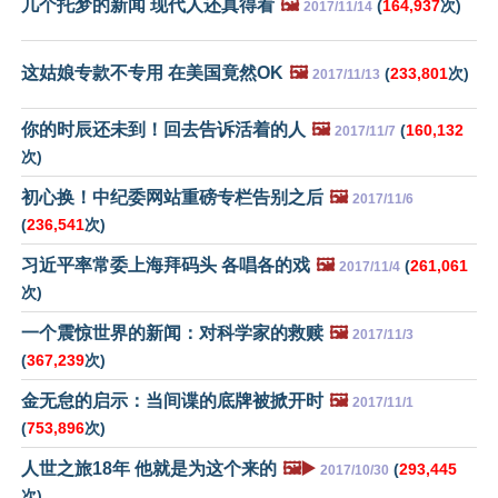
几个托梦的新闻 现代人还真得看
🖼️
(
164,937
次)
2017/11/14
这姑娘专款不专用 在美国竟然OK
🖼️
(
233,801
次)
2017/11/13
你的时辰还未到！回去告诉活着的人
🖼️
(
160,132
2017/11/7
次)
初心换！中纪委网站重磅专栏告别之后
🖼️
2017/11/6
(
236,541
次)
习近平率常委上海拜码头 各唱各的戏
🖼️
(
261,061
2017/11/4
次)
一个震惊世界的新闻：对科学家的救赎
🖼️
2017/11/3
(
367,239
次)
金无怠的启示：当间谍的底牌被掀开时
🖼️
2017/11/1
(
753,896
次)
人世之旅18年 他就是为这个来的
🖼️▶️
(
293,445
2017/10/30
次)