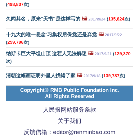
(
498,837
次)
久闻其名，原来"天书"是这样写的
🖼️
(
135,824
次)
2017/9/24
十九大的唯一悬念:习集权后保党还是弃党
🖼️
2017/9/22
(
259,796
次)
纳斯卡巨大平坦山顶 这茬人无法解迷
🖼️
(
129,370
2017/9/21
次)
清朝这幅画证明外星人找错了家
🖼️
(
139,787
次)
2017/9/18
Copyright© RMB Public Foundation Inc.
All Rights Reserved
人民报网站服务条款
关于我们
反馈信箱：
editor@renminbao.com