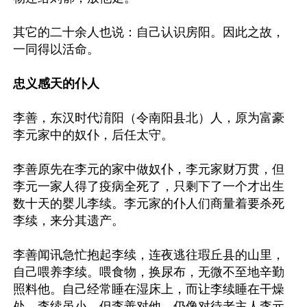
其它的二十余人也说：自己认识房阳。因此之故，
一同得以活命。

忠义感天的仆人
李善，东汉时代淯阳（令南阳县北）人，原为富豪
李元家中的奴仆，后任太守。

李善原先在李元的家中做奴仆，李元家财万贯，但
李元一家人得了疫病全死了，只剩下了一个才出生
数十天的婴儿李续。李元家的仆人们商量着要杀死
李续，来分其遗产。

李善闻讯急忙抱起李续，连夜逃往瑕丘县的山里，
自己喂养李续。喂食物，换尿布，无微不至地辛勤
照料他。自己经常睡在湿床上，而让李续睡在干燥
处。李续虽小，但李善对他，仍像对待老主人李元