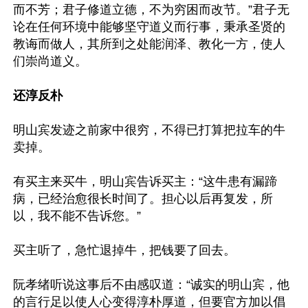
而不芳；君子修道立德，不为穷困而改节。”君子无
论在任何环境中能够坚守道义而行事，秉承圣贤的
教诲而做人，其所到之处能润泽、教化一方，使人
们崇尚道义。

还淳反朴
明山宾发迹之前家中很穷，不得已打算把拉车的牛
卖掉。

有买主来买牛，明山宾告诉买主：“这牛患有漏蹄
病，已经治愈很长时间了。担心以后再复发，所
以，我不能不告诉您。”

买主听了，急忙退掉牛，把钱要了回去。

阮孝绪听说这事后不由感叹道：“诚实的明山宾，他
的言行足以使人心变得淳朴厚道，但要官方加以倡