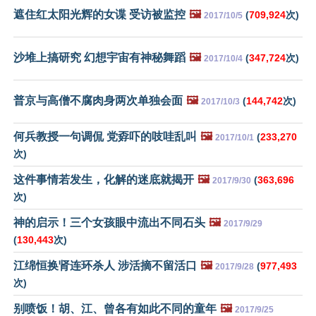
遮住红太阳光辉的女谍 受访被监控
🖼️
(
709,924
次)
2017/10/5
沙堆上搞研究 幻想宇宙有神秘舞蹈
🖼️
(
347,724
次)
2017/10/4
普京与高僧不腐肉身两次单独会面
🖼️
(
144,742
次)
2017/10/3
何兵教授一句调侃 党孬吓的吱哇乱叫
🖼️
(
233,270
2017/10/1
次)
这件事情若发生，化解的迷底就揭开
🖼️
(
363,696
2017/9/30
次)
神的启示！三个女孩眼中流出不同石头
🖼️
2017/9/29
(
130,443
次)
江绵恒换肾连环杀人 涉活摘不留活口
🖼️
(
977,493
2017/9/28
次)
别喷饭！胡、江、曾各有如此不同的童年
🖼️
2017/9/25