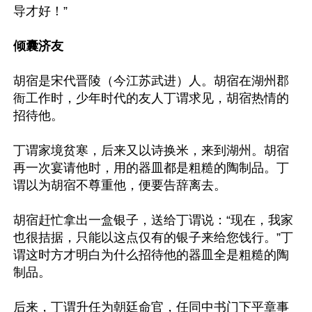
导才好！”

倾囊济友
胡宿是宋代晋陵（今江苏武进）人。胡宿在湖州郡
衙工作时，少年时代的友人丁谓求见，胡宿热情的
招待他。

丁谓家境贫寒，后来又以诗换米，来到湖州。胡宿
再一次宴请他时，用的器皿都是粗糙的陶制品。丁
谓以为胡宿不尊重他，便要告辞离去。

胡宿赶忙拿出一盒银子，送给丁谓说：“现在，我家
也很拮据，只能以这点仅有的银子来给您饯行。”丁
谓这时方才明白为什么招待他的器皿全是粗糙的陶
制品。

后来，丁谓升任为朝廷命官，任同中书门下平章事