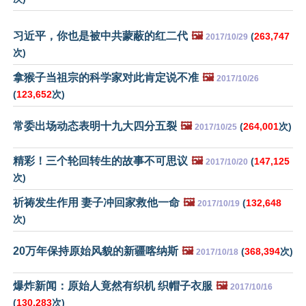
习近平，你也是被中共蒙蔽的红二代
🖼️
(
263,747
2017/10/29
次)
拿猴子当祖宗的科学家对此肯定说不准
🖼️
2017/10/26
(
123,652
次)
常委出场动态表明十九大四分五裂
🖼️
(
264,001
次)
2017/10/25
精彩！三个轮回转生的故事不可思议
🖼️
(
147,125
2017/10/20
次)
祈祷发生作用 妻子冲回家救他一命
🖼️
(
132,648
2017/10/19
次)
20万年保持原始风貌的新疆喀纳斯
🖼️
(
368,394
次)
2017/10/18
爆炸新闻：原始人竟然有织机 织帽子衣服
🖼️
2017/10/16
(
130,283
次)