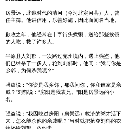
房景远，北魏时代的清河（今河北定河县）人，曾
任主簿。他讲信用，乐善好施，因此而闻名当地。

歉收之年，他经常在十字街头煮粥，送给那些挨饿
的人吃，救了许多人。

平原县人刘郁，一次路过兖州境内，遇上强盗，他
们已经杀了十多人，轮到刘郁时，他问：“我与你是
乡邻，为何杀我呢？”

强盗说：“你说是我乡邻，那我问你，你和谁家是亲
戚？”刘郁说：“房阳是我表兄。”阳是房景远的小
名。

强盗说：“我因吃过房阳（房景远）救济的粥才活下
来，怎么能杀他的亲戚呢？”当时就把抢夺刘郁的衣
物还给刘郁，放他走。
