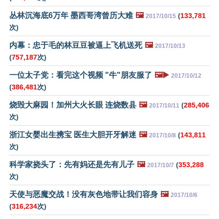
丛林沉海底6万年 墨西哥湾曾历大难
🖼️
(
133,781
2017/10/15
次)
内幕：忠于毛的林豆豆被逼上飞机送死
🖼️
2017/10/13
(
757,187
次)
一位太子党：看完这个视频 "牛"朋友服了
🖼️▶️
2017/10/12
(
386,481
次)
烧毁大麻园！加州大火长眼 连烧数县
🖼️
(
285,406
2017/10/11
次)
浙江女婴出生携宝 医生大胆开牙解迷
🖼️
(
143,811
2017/10/8
次)
科学家挠头了：先有妈还是先有儿子
🖼️
(
353,288
2017/10/7
次)
天使与恶魔交战！没有灰色地带让我们容身
🖼️
2017/10/6
(
316,234
次)