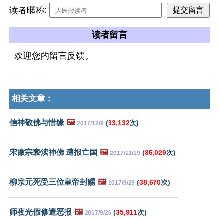
读者暱称:
读者留言
欢迎您的留言反馈。
相关文章：
信神敬佛与惜缘
🖼️
(
33,132
次)
2017/12/9
宋徽宗亵渎神佛 遭报亡国
🖼️
(
35,029
次)
2017/11/19
柳宗元死受三位皇帝封赐
🖼️
(
38,670
次)
2017/9/29
师夜光假修遭恶报
🖼️
(
35,911
次)
2017/9/26