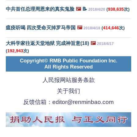
中共首任总理周恩来的真实鬼脸
🖼️
📝
(
938,635
次)
2018/4/20
瘟疫听喝 四次受命灭掉罗马帝国
🖼️
(
414,646
次)
2018/4/18
大科学家往返天堂地狱 完成神旨意(18)
🖼️
2018/4/17
(
192,943
次)
Copyright© RMB Public Foundation Inc.
All Rights Reserved
人民报网站服务条款
关于我们
反馈信箱：
editor@renminbao.com