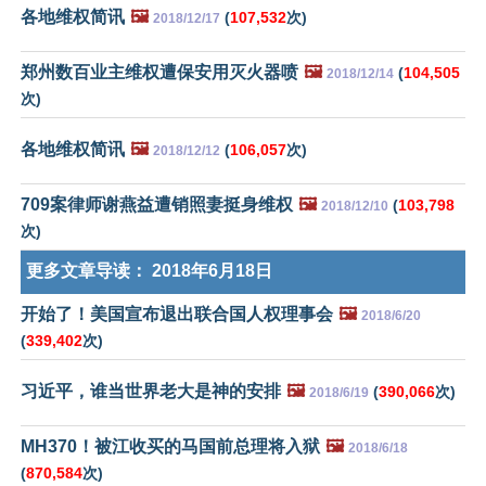
各地维权简讯
🖼️
(
107,532
次)
2018/12/17
郑州数百业主维权遭保安用灭火器喷
🖼️
(
104,505
2018/12/14
次)
各地维权简讯
🖼️
(
106,057
次)
2018/12/12
709案律师谢燕益遭销照妻挺身维权
🖼️
(
103,798
2018/12/10
次)
更多文章导读：
2018年6月18日
开始了！美国宣布退出联合国人权理事会
🖼️
2018/6/20
(
339,402
次)
习近平，谁当世界老大是神的安排
🖼️
(
390,066
次)
2018/6/19
MH370！被江收买的马国前总理将入狱
🖼️
2018/6/18
(
870,584
次)