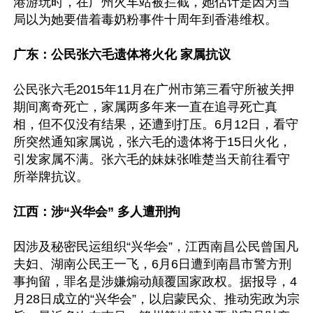
港游玩时，在广州火车站被拦截，她估计是因为当
局以为她要借着毒奶粉事件十周年到香港维权。

广东：公民张六毛遗体将火化 家属抗议
公民张六毛2015年11月在广州市第三看守所被关押
期间离奇死亡，家属两多年来一直在追寻死亡真
相，但不仅没有结果，还遭到打压。6月12日，看守
所突然通知家属说，张六毛的遗体将于15日火化，
引发家属不满。张六毛的妹妹张唯楚当天前往看守
所举牌抗议。

江西：涉“兴华会” 多人遭刑拘
因涉及秘密民运组织“兴华会”，江西南昌公民曾国凡
夫妇、湖南公民王一飞，6月6日遭到南昌市警方刑
事拘留，罪名是涉嫌煽动颠覆国家政权。据报导，4
月28日成立的“兴华会”，以启蒙民众、推动宪政为宗