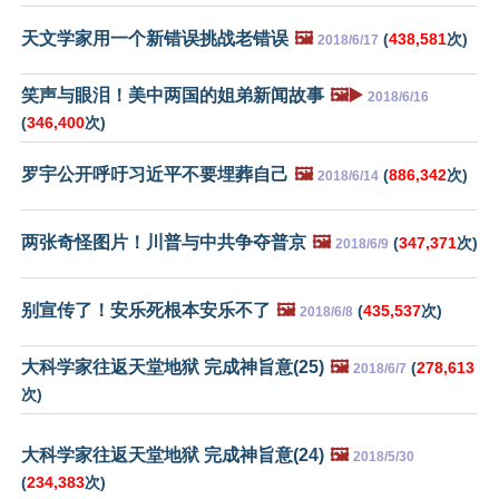
天文学家用一个新错误挑战老错误
🖼️
(
438,581
次)
2018/6/17
笑声与眼泪！美中两国的姐弟新闻故事
🖼️▶️
2018/6/16
(
346,400
次)
罗宇公开呼吁习近平不要埋葬自己
🖼️
(
886,342
次)
2018/6/14
两张奇怪图片！川普与中共争夺普京
🖼️
(
347,371
次)
2018/6/9
别宣传了！安乐死根本安乐不了
🖼️
(
435,537
次)
2018/6/8
大科学家往返天堂地狱 完成神旨意(25)
🖼️
(
278,613
2018/6/7
次)
大科学家往返天堂地狱 完成神旨意(24)
🖼️
2018/5/30
(
234,383
次)