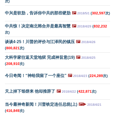
次)
中兴是软肋，告诉你中共的那些硬肋
🖼️
(
302,597
次)
2018/5/1
中共惊！决定南北韩合并是最高智慧
🖼️
(
832,232
2018/4/29
次)
谈谈4·25！川普的评价与江泽民的镇压
🖼️
2018/4/26
(
800,821
次)
大科学家往返天堂地狱 完成神旨意(19)
🖼️
2018/4/25
(
208,910
次)
今日奇闻！“神给我留了一个座位”
🖼️
(
224,289
次)
2018/4/23
天上掉下馅饼来 他却推辞了
🖼️
(
422,871
次)
2018/4/22
当今最神奇新闻！川普铁定连任总统(上)
🖼️▶️
2018/4/21
(
416,849
次)