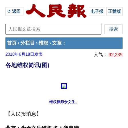
↺ 返回 
电子报
正體版
首页
分栏目
维权
文章
›
›
›
：
2018年6月18日
发表
人气：
92,235
各地维权简讯(图)
【人民报消息】
