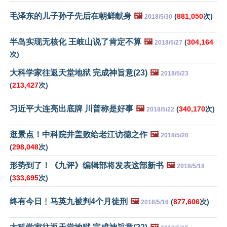
毛泽东的儿子孙子先后在朝鲜献身
🖼️
(
881,050
次)
2018/5/30
半岛实现无核化 王岐山说了肯定不算
🖼️
(
304,164
2018/5/27
次)
大科学家往返天堂地狱 完成神旨意(23)
🖼️
2018/5/23
(
213,427
次)
习近平大连亮出底牌 川普称是好事
🖼️
(
340,170
次)
2018/5/22
逛景点！中科院井盖败给老江访德之作
🖼️
2018/5/20
(
298,048
次)
形势到了！《九评》编辑部将发表这部新书
🖼️
2018/5/18
(
333,695
次)
终有今日﹗马英九被判4个月徒刑
🖼️
(
877,606
次)
2018/5/16