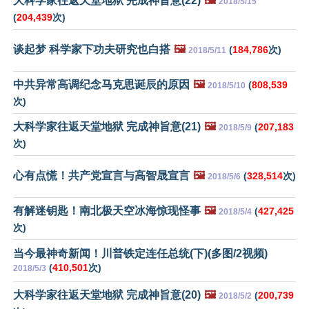
大科学家往返天堂地狱 完成神旨意(22)
🖼️
2018/5/15
(
204,439
次)
谈起梦 科学家下功夫研究也白搭
🖼️
(
184,786
次)
2018/5/11
中共异常高调纪念马克思诞辰的原因
🖼️
(
808,539
2018/5/10
次)
大科学家往返天堂地狱 完成神旨意(21)
🖼️
(
207,183
2018/5/9
次)
心有点慌！共产党宣言与高智晟宣言
🖼️
(
328,514
次)
2018/5/6
有解迷钥匙！南北极天空冰海惊现怪事
🖼️
(
427,425
2018/5/4
次)
当今最神奇新闻！川普铁定连任总统(下)(多图/2视频)
(
410,501
次)
2018/5/3
大科学家往返天堂地狱 完成神旨意(20)
🖼️
(
200,739
2018/5/2