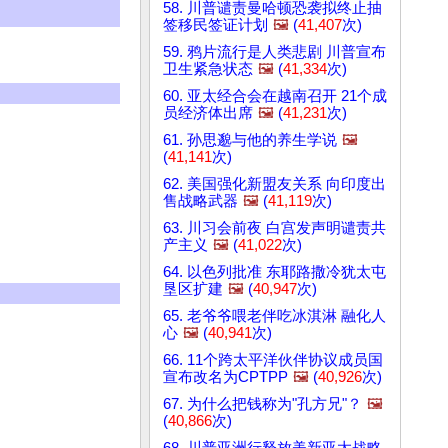
58. 川普谴责曼哈顿恐袭拟终止抽
签移民签证计划
🖼️
(
41,407
次)
59. 鸦片流行是人类悲剧 川普宣布
卫生紧急状态
🖼️
(
41,334
次)
60. 亚太经合会在越南召开 21个成
员经济体出席
🖼️
(
41,231
次)
61. 孙思邈与他的养生学说
🖼️
(
41,141
次)
62. 美国强化新盟友关系 向印度出
售战略武器
🖼️
(
41,119
次)
63. 川习会前夜 白宫发声明谴责共
产主义
🖼️
(
41,022
次)
64. 以色列批准 东耶路撒冷犹太屯
垦区扩建
🖼️
(
40,947
次)
65. 老爷爷喂老伴吃冰淇淋 融化人
心
🖼️
(
40,941
次)
66. 11个跨太平洋伙伴协议成员国
宣布改名为CPTPP
🖼️
(
40,926
次)
67. 为什么把钱称为"孔方兄"？
🖼️
(
40,866
次)
68. 川普亚洲行释放美新亚太战略