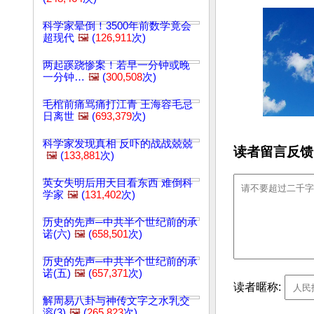
科学家晕倒！3500年前数学竟会
超现代
🖼️
(
126,911
次)
两起蹊跷惨案！若早一分钟或晚
一分钟…
🖼️
(
300,508
次)
毛棺前痛骂痛打江青 王海容毛忌
日离世
🖼️
(
693,379
次)
科学家发现真相 反吓的战战兢兢
读者留言反馈
🖼️
(
133,881
次)
英女失明后用天目看东西 难倒科
学家
🖼️
(
131,402
次)
历史的先声─中共半个世纪前的承
诺(六)
🖼️
(
658,501
次)
历史的先声─中共半个世纪前的承
诺(五)
🖼️
(
657,371
次)
读者暱称:
解周易八卦与神传文字之水乳交
溶(3)
🖼️
(
265,823
次)