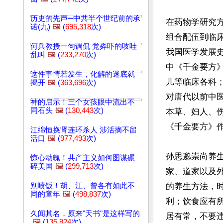
历史的先声─中共半个世纪前的承
在药物学研究
诺(九)
🖼️
(
695,318
次)
组合配伍到临
何兵教授一句调侃 党孬吓的吱哇
我国医学发展
乱叫
🖼️
(
233,270
次)
中《千金要方》
这件事情若发生，化解的迷底就
儿等临床各科
揭开
🖼️
(
363,696
次)
对唐代以前中医
神的启示！三个女孩眼中流出不
同石头
🖼️
(
130,443
次)
本草、妇人、
《千金要方》作
江绵恒换肾连环杀人 涉活摘不留
活口
🖼️
(
977,493
次)
孙思邈崇尚养
惊心动魄！共产主义如何图谋碾
碎美国
🖼️
(
299,713
次)
家、道家以及
别喷饭！胡、江、曾各有如此不
的养生方法，
同的童年
🖼️
(
498,837
次)
利；饮食应有
久闻其名，原来"天书"是这样写的
居有常，不要违
🖼️
(
135,824
次)