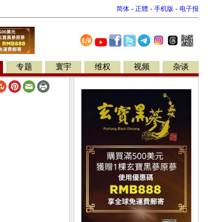
简体
-
正體
-
手机版
-
电子报
专题
寰宇
维权
视频
杂谈