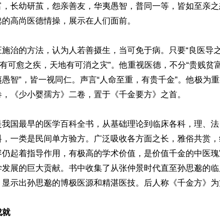
富，长幼研茧，怨亲善友，华夷愚智，普同一等，皆如至亲之
的高尚医德情操，展示在人们面前。

证施治的方法，认为人若善摄生，当可免于病。只要“良医导
形有可愈之疾，天地有可消之灾”。他重视医德，不分“贵贱贫
愚智”，皆一视同仁。声言“人命至重，有贵千金”。他极为
卷，《少小婴孺方》二卷，置于《千金要方》之首。

是我国最早的医学百科全书，从基础理论到临床各科，理、法
料，一类是民间单方验方。广泛吸收各方面之长，雅俗共赏，
容仍起着指导作用，有极高的学术价值，是价值千金的中医瑰
学发展的巨大贡献。书中收集了从张仲景时代直至孙思邈的临
，显示出孙思邈的博极医源和精湛医技。后人称《千金方》为
成就