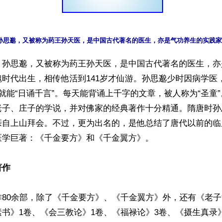
】孙思邈，又被称为药王孙天医，是中国古代著名的医生，亦
时代出生，相传他活到141岁才仙游。孙思邈少时因病学医
就能“日诵千言”。每天能背诵上千字的文章，被人称为“圣童”
老子、庄子的学说，并对佛家的经典著作十分精通。隋唐时孙
亲自上山拜会。不过，更为出名的，是他总结了唐代以前的临
学巨著：《千金要方》和《千金翼方》。

著作
作80余部，除了《千金要方》、《千金翼方》外，还有《老
书》1卷、《会三教论》1卷、《福禄论》3卷、《摄生真录