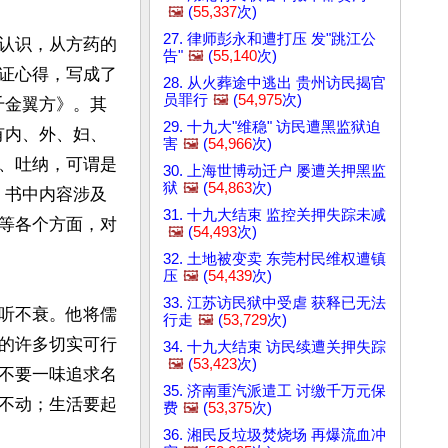
🖼️
(
55,337
次)
27. 律师彭永和遭打压 发"跳江公
认识，从方药的
告"
🖼️
(
55,140
次)
证心得，写成了
28. 从火葬途中逃出 贵州访民揭官
员罪行
🖼️
(
54,975
次)
千金翼方》。其
29. 十九大"维稳" 访民遭黑监狱迫
有内、外、妇、
害
🖼️
(
54,966
次)
、吐纳，可谓是
30. 上海世博动迁户 屡遭关押黑监
狱
🖼️
(
54,863
次)
，书中内容涉及
31. 十九大结束 监控关押失踪未减
等各个方面，对
🖼️
(
54,493
次)
32. 土地被变卖 东莞村民维权遭镇
压
🖼️
(
54,439
次)
33. 江苏访民狱中受虐 获释已无法
听不衰。他将儒
行走
🖼️
(
53,729
次)
的许多切实可行
34. 十九大结束 访民续遭关押失踪
🖼️
(
53,423
次)
不要一味追求名
35. 济南重汽派遣工 讨缴千万元保
不动；生活要起
费
🖼️
(
53,375
次)
36. 湘民反垃圾焚烧场 再爆流血冲