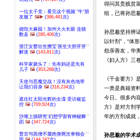
得问其贵贱贫
一位太子党：看完这个视频 "牛"朋
组，已将孙思邈
友服了
🖼️▶️
(
386,481
次)
烧毁大麻园！加州大火长眼 连烧
孙思邈坚持辨
数县
🖼️
(
285,406
次)
以针剂”，“体
浙江女婴出生携宝 医生大胆开牙
怨亲善友，华夷
解迷
🖼️
(
143,811
次)
《妇人方》三
科学家挠头了：先有妈还是先有
儿子
🖼️
(
353,288
次)
《千金要方》
天使与恶魔交战！没有灰色地带
让我们容身
🖼️
(
316,234
次)
一类是典籍资
今日。很多内
遮住红太阳光辉的女谍 受访被监
控
🖼️
(
709,924
次)
方》是对方剂
年的方剂成就
沙堆上搞研究 幻想宇宙有神秘舞
蹈
🖼️
(
347,724
次)
普京与高僧不腐肉身两次单独会
孙思邈的学术
面
🖼️
(
144,742
次)