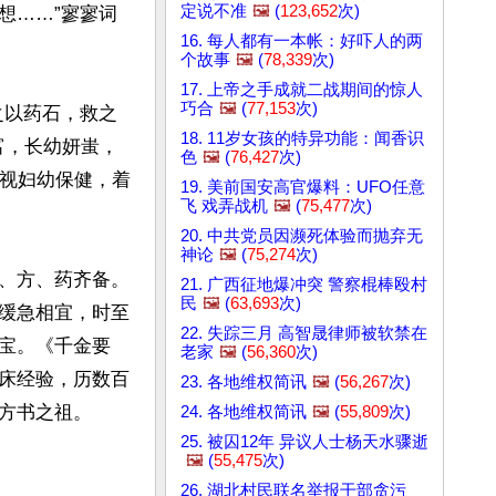
定说不准
🖼️
(
123,652
次)
想……”寥寥词
16. 每人都有一本帐：好吓人的两
个故事
🖼️
(
78,339
次)
17. 上帝之手成就二战期间的惊人
巧合
🖼️
(
77,153
次)
之以药石，救之
18. 11岁女孩的特异功能：闻香识
富，长幼妍蚩，
色
🖼️
(
76,427
次)
重视妇幼保健，着
19. 美前国安高官爆料：UFO任意
飞 戏弄战机
🖼️
(
75,477
次)
20. 中共党员因濒死体验而抛弃无
神论
🖼️
(
75,274
次)
、方、药齐备。
21. 广西征地爆冲突 警察棍棒殴村
民
🖼️
(
63,693
次)
缓急相宜，时至
22. 失踪三月 高智晟律师被软禁在
宝。《千金要
老家
🖼️
(
56,360
次)
床经验，历数百
23. 各地维权简讯
🖼️
(
56,267
次)
方书之祖。

24. 各地维权简讯
🖼️
(
55,809
次)
25. 被囚12年 异议人士杨天水骤逝
🖼️
(
55,475
次)
26. 湖北村民联名举报干部贪污