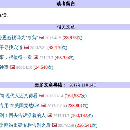
读者留言
反馈。
相关文章
孙思邈被译为“毒枭”
🖼️
(
28,975
次)
2015/4/15
子寻找穴道
🖼️
(
43,476
次)
2014/7/21
事，很值得一看
🖼️
(
40,705
次)
2014/7/7
神事
🖼️
(
24,548
次)
2009/4/10
更多文章导读：
2017年11月14日
闻 现代人还真得看
🖼️
(
164,937
次)
2017/11/14
专用 在美国竟然OK
🖼️
(
233,801
次)
2017/11/13
到！回去告诉活着的人
🖼️
(
160,132
次)
2017/11/7
委网站重磅专栏告别之后
🖼️
(
236,541
次)
2017/11/6