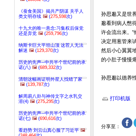
《蚕食美国》揭共产阴谋 关乎人
孙思邈又是世
类文明存续
🖼️
(
275,598
次)
邈看到病人憋
十九大的唯一悬念:习集权后保党
许会流出来。
还是弃党
🖼️
(
259,796
次)
决定用葱管来
纳斯卡巨大平坦山顶 这茬人无法
然后小心翼翼
解迷
🖼️
(
129,370
次)
的小肚子慢慢瘪
历史的先声─中共半个世纪前的承
诺(八)
🖼️
(
689,332
次)
孙思邈以德养
清朝这幅画证明外星人找错了家
🖼️
(
139,787
次)
文章网址: http://w
解周易八卦与神传文字之水乳交
打印机版
溶(4)
🖼️
(
275,295
次)
历史的先声─中共半个世纪前的承
诺(七)
🖼️
(
690,616
次)
分享至：
看趋势 刘云山真心服了习近平
🖼️
(
248,464
次)