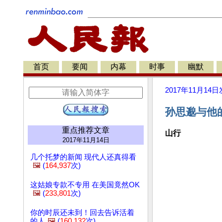
首页
要闻
内幕
时事
幽默
2017年11月14日
孙思邈与他的
重点推荐文章
山行
2017年11月14日
几个托梦的新闻 现代人还真得看
🖼️
(
164,937
次)
这姑娘专款不专用 在美国竟然OK
🖼️
(
233,801
次)
你的时辰还未到！回去告诉活着
的人
🖼️
(
160,132
次)