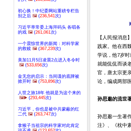
初心换！中纪委网站重磅专栏告
别之后
🖼️
(
236,541
次)
习近平率常委上海拜码头 各唱各
的戏
🖼️
(
261,061
次)
【人民报消息
一个震惊世界的新闻：对科学家
践家。他在西魏
的救赎
🖼️
(
367,239
次)
学说，他7岁时
美加11月5日凌晨2点进入冬令时
就能侃侃而谈
🖼️
(
533,656
次)
官，唐太宗更
金无怠的启示：当间谍的底牌被
论，编成两部医
掀开时
🖼️
(
753,896
次)
人世之旅18年 他就是为这个来的
🖼️▶️
(
293,445
次)
孙思邈的流世
习近平，你也是被中共蒙蔽的红
二代
🖼️
(
263,747
次)
孙思邈一生著
注》、《枕中素
拿猴子当祖宗的科学家对此肯定
说不准
🖼️
(
123,652
次)