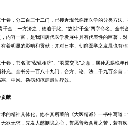
三十卷，分二百三十二门，已接近现代临床医学的分类方法。
贵千金，一方济之，德逾于此。”故以“千金”两字命名。全书
泛，内容丰富，是我国唐代医学发展中具有代表性的巨著，对
，有着明显的影响和贡献；并对日本、朝鲜医学之发展也有积
十卷，书名取“𫐐𫐄相济”、“羽翼交飞”之意，属孙思邈晚
面补充。全书分一百八十九门，合方、论、法二千九百余首，
寒、中风、杂病和疮痈最见疗效。

学贡献
仁术的精神具体化。他在其所著的《大医精诚》一书中写道：
，无欲无求，先发大慈恻隐之心，誓愿普救含灵之苦，若有疾