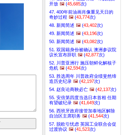
开放
🖼️
(
45,685
次)
47. 400年前油画肖像重见天日的
奇妙过程
🖼️
(
43,774
次)
48. 新闻简述
🖼️
(
43,402
次)
49. 新闻简述
🖼️
(
43,196
次)
50. 新闻简述
🖼️
(
43,082
次)
51. 双国籍身份被确认 澳洲参议院
议长宣布辞职
🖼️
(
42,877
次)
52. 川普亚洲行 施压朝鲜化解核子
危机
🖼️
(
42,594
次)
53. 胜选周年 川普政府业绩斐然缔
造历史纪录
🖼️
(
42,197
次)
54. 赵良论商鞅必亡
🖼️
(
42,137
次)
55. 安倍第四度当选日本首相 任期
有望破纪录
🖼️
(
41,649
次)
56. 西班牙政府接管加泰地区解除
自治区主席职务
🖼️
(
41,544
次)
57. 脱欧引忧虑 英国工业联合会促
过渡协议
🖼️
(
41,523
次)