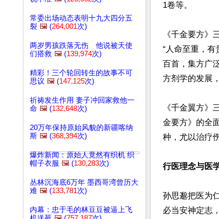
1卷等。

常委出场动态表明十九大四分五
裂
🖼️
(
264,001
次)
《千金要方》
两岁男孩跌落无伤 他说被天使
“人命至重，有
们搭救
🖼️
(
139,974
次)
百首，集方广
精彩！三个轮回转生的故事不可
方剂学的发展
思议
🖼️
(
147,125
次)
祈祷发生作用 妻子冲回家救他一
《千金翼方》三
命
🖼️
(
132,648
次)
金要方》的全
20万年保持原始风貌的新疆喀纳
斯
🖼️
(
368,394
次)
种，尤以治疗伤
爆炸新闻：原始人竟然有织机 织
帽子衣服
🖼️
(
130,283
次)
行医理念与医
丛林沉海底6万年 墨西哥湾曾历大
难
🖼️
(
133,781
次)
孙思邈把医为
内幕：忠于毛的林豆豆被逼上飞
必当安神定志
机送死
🖼️
(
757,187
次)