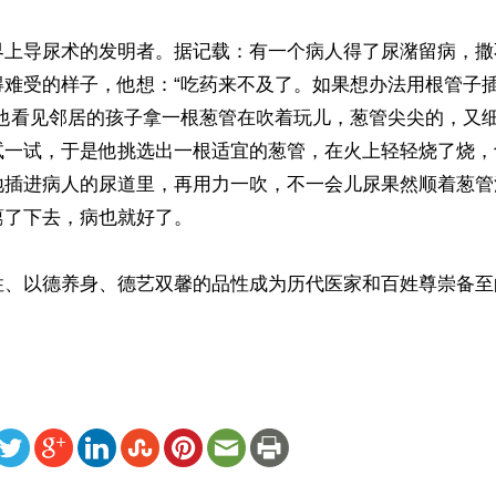
界上导尿术的发明者。据记载：有一个病人得了尿潴留病，撒
得难受的样子，他想：“吃药来不及了。如果想办法用根管子
”他看见邻居的孩子拿一根葱管在吹着玩儿，葱管尖尖的，又
试一试，于是他挑选出一根适宜的葱管，在火上轻轻烧了烧，
地插进病人的尿道里，再用力一吹，不一会儿尿果然顺着葱管
了下去，病也就好了。

性、以德养身、德艺双馨的品性成为历代医家和百姓尊崇备至
ww.renminbao.com/rmb/articles/2017/11/14/66457.html