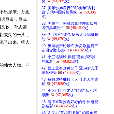
突
🖼️
(
53,205
次)
37. 美印钞局发行2018狗年"吉利
不出尿来。孙思
钱"充满中国传统风味
🖼️
(
50,395
次)
插进尿道，尿或
38. 美警告：朝鲜恶意软件蛰伏网
细又软，孙思邈
络仍具威胁性
🖼️
(
49,191
次)
切去尖的一头，
39. 为了67个红包 这家人谎称被抢
劫
🖼️
(
49,070
次)
流了出来。病人
40. 英国会辩论最终协议 欧盟提三
选项含撤"脱欧"
🖼️
(
48,829
次)
41. 小三培训班 标榜"没有拆不掉
的家庭"
🖼️
(
48,825
次)
的伟大人物。△
42. 世上竟有这种父母 逼14岁儿子
跳车碰瓷
🖼️
(
48,206
次)
43. 褓姆虐待抽打老人 让老人闻粪
桶
🖼️
(
47,526
次)
44. 小区门卫帮老人"代购" 从不求
报酬
🖼️
(
47,045
次)
45. 渣滓乘客投诉好心的哥 比电视
剧精彩
🖼️
(
46,252
次)
46. 农民办"草根图书馆" 43载免费