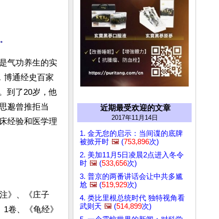
是气功养生的实
，博通经史百家
。到了20岁，他
思邈曾推拒当
近期最受欢迎的文章
2017年11月14日
床经验和医学理
1. 金无怠的启示：当间谍的底牌
被掀开时
🖼️
(
753,896
次)
2. 美加11月5日凌晨2点进入冬令
时
🖼️
(
533,656
次)
3. 普京的两番讲话会让中共多尴
尬
🖼️
(
519,929
次)
子注》、《庄子
4. 类比里根总统时代 独特视角看
武则天
🖼️
(
514,899
次)
》1卷、《龟经》