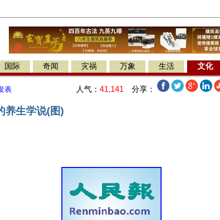
国际
奇闻
灾祸
万象
生活
文化
人气：
41,141
分享：
发表
养生学说(图)