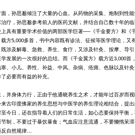
方面，孙思邈倾注了大量的心血。从药物的采集、炮制到性能
床治疗，孙思邈参考前人的医药文献，并结合自己数十年的临
史上具有重要学术价值的两部医学巨著──《千金要方》和《
载方5,000多首，书中内容既有诊法、征候等医学理论，又
；既涉及解毒、急救、养生、食疗，又涉及针灸、按摩、导引
学发展的一次很好的总结。而《千金翼方》载方近3,000首
伤寒、小儿、养性、补益、中风、杂病、疮痈、色脉以及针灸
了必要而有益的补充。

生，并身体力行，正由于他通晓养生之术，才能年过百岁而视
外来古印度佛家的养生思想与中医学的养生理论相结合，提出
时至今日，还在指导着人们的日常生活，如心态要保持平衡，
所节制，不要过于暴饮暴食；气血应注意流通，不要懒惰呆滞
反自然规律…
