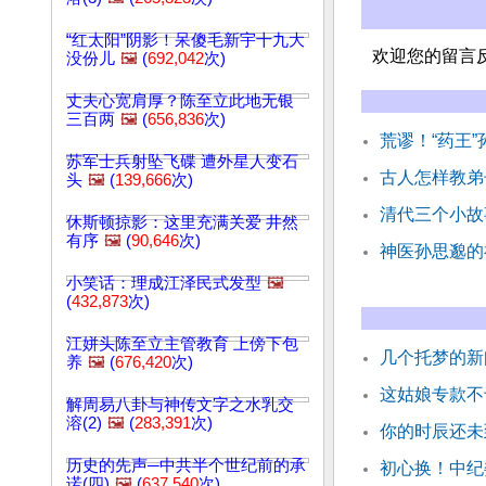
“红太阳”阴影！呆傻毛新宇十九大
欢迎您的留言
没份儿
🖼️
(
692,042
次)
丈夫心宽肩厚？陈至立此地无银
三百两
🖼️
(
656,836
次)
荒谬！“药王”
苏军士兵射坠飞碟 遭外星人变石
古人怎样教弟
头
🖼️
(
139,666
次)
清代三个小故
休斯顿掠影：这里充满关爱 井然
有序
🖼️
(
90,646
次)
神医孙思邈的
小笑话：理成江泽民式发型
🖼️
(
432,873
次)
江姘头陈至立主管教育 上傍下包
几个托梦的新
养
🖼️
(
676,420
次)
这姑娘专款不
解周易八卦与神传文字之水乳交
溶(2)
🖼️
(
283,391
次)
你的时辰还未
历史的先声─中共半个世纪前的承
初心换！中纪
诺(四)
🖼️
(
637,540
次)