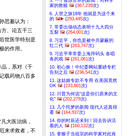
5. 一个震惊世界的新闻：对科学
家的救赎
🖼️
(
367,239
次)
6. 人世之旅18年 他就是为这个来
的
🖼️▶️
(
293,445
次)
孙思邈认为：
7. 常委出场动态表明十九大四分
合方、论五千三
五裂
🖼️
(
264,001
次)
后世医学特别是
8. 习近平，你也是被中共蒙蔽的
红二代
🖼️
(
263,747
次)
极的作用。

9. 习近平率常委上海拜码头 各唱
各的戏
🖼️
(
261,061
次)
年作品，系对《千
10. 初心换！中纪委网站重磅专栏
告别之后
🖼️
(
236,541
次)
记载药物八百多
11. 这姑娘专款不专用 在美国竟然
OK
🖼️
(
233,801
次)
12. 川普为何说“这是你们原来的文
化”
🖼️
(
202,279
次)
13. 几个托梦的新闻 现代人还真得
看
🖼️
(
164,937
次)
14. 你的时辰还未到！回去告诉活
“凡大医治病，
着的人
🖼️
(
160,132
次)
厄来求救者，不
15. 拿猴子当祖宗的科学家对此肯