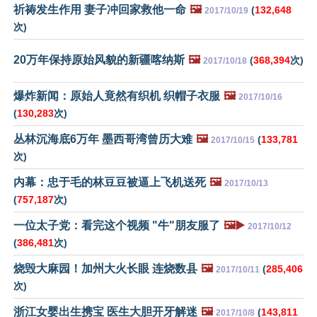
祈祷发生作用 妻子冲回家救他一命
🖼️
(
132,648
2017/10/19
次)
20万年保持原始风貌的新疆喀纳斯
🖼️
(
368,394
次)
2017/10/18
爆炸新闻：原始人竟然有织机 织帽子衣服
🖼️
2017/10/16
(
130,283
次)
丛林沉海底6万年 墨西哥湾曾历大难
🖼️
(
133,781
2017/10/15
次)
内幕：忠于毛的林豆豆被逼上飞机送死
🖼️
2017/10/13
(
757,187
次)
一位太子党：看完这个视频 "牛"朋友服了
🖼️▶️
2017/10/12
(
386,481
次)
烧毁大麻园！加州大火长眼 连烧数县
🖼️
(
285,406
2017/10/11
次)
浙江女婴出生携宝 医生大胆开牙解迷
🖼️
(
143,811
2017/10/8