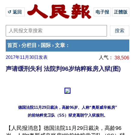
↺ 返回 
电子报
正體版
首页
分栏目
国际
文章
›
›
›
：
2017年11月30日
发表
人气：
38,506
声请缓刑失利 法院判96岁纳粹账房入狱(图)
德国法院11月29日裁决，高龄96岁、人称“奥斯威辛账房”

【人民报消息】德国法院11月29日裁决，高龄96