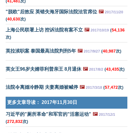
(
41,481
次)
"脱欧"后效应 英错失海牙国际法院法官席位
🖼️
2017/11/20
(
40,630
次)
上海公民联署上访 控诉法院有案不立
🖼️
(
54,136
2017/10/19
次)
英拉渎职案 泰国最高法院判刑5年
🖼️
(
40,987
次)
2017/9/27
英女王96岁夫婿菲利普亲王 8月退休
🖼️
(
43,435
次)
2017/8/2
法院令离婚冷静期 夫妻离婚被喊停
🖼️
(
57,472
次)
2017/3/18
更多文章导读：
2017年11月30日
习近平的"厕所革命"和军官的"活塞运动"
🖼️
2017/12/1
(
272,832
次)