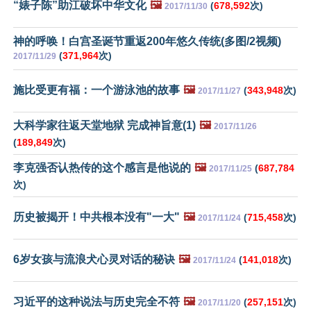
“婊子陈”助江破坏中华文化
🖼️
(
678,592
次)
2017/11/30
神的呼唤！白宫圣诞节重返200年悠久传统(多图/2视频)
(
371,964
次)
2017/11/29
施比受更有福：一个游泳池的故事
🖼️
(
343,948
次)
2017/11/27
大科学家往返天堂地狱 完成神旨意(1)
🖼️
2017/11/26
(
189,849
次)
李克强否认热传的这个感言是他说的
🖼️
(
687,784
2017/11/25
次)
历史被揭开！中共根本没有"一大"
🖼️
(
715,458
次)
2017/11/24
6岁女孩与流浪犬心灵对话的秘诀
🖼️
(
141,018
次)
2017/11/24
习近平的这种说法与历史完全不符
🖼️
(
257,151
次)
2017/11/20