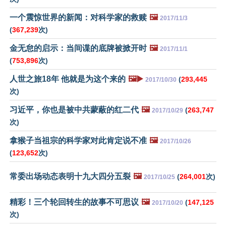
一个震惊世界的新闻：对科学家的救赎
🖼️
2017/11/3
(
367,239
次)
金无怠的启示：当间谍的底牌被掀开时
🖼️
2017/11/1
(
753,896
次)
人世之旅18年 他就是为这个来的
🖼️▶️
(
293,445
2017/10/30
次)
习近平，你也是被中共蒙蔽的红二代
🖼️
(
263,747
2017/10/29
次)
拿猴子当祖宗的科学家对此肯定说不准
🖼️
2017/10/26
(
123,652
次)
常委出场动态表明十九大四分五裂
🖼️
(
264,001
次)
2017/10/25
精彩！三个轮回转生的故事不可思议
🖼️
(
147,125
2017/10/20
次)