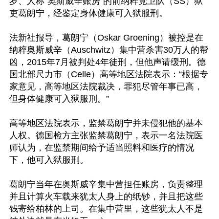
岁、人称“奥斯威辛账房”的前纳粹党卫队（SS）狱
吏葛朗宁，经鉴定身体健康可入狱服刑。

法新社报导，葛朗宁（Oskar Groening）被控是在
纳粹奥斯威辛（Auschwitz）集中营杀害30万人的帮
凶，2015年7月被判处4年徒刑，但他声请缓刑。德
国北部尺力市（Celle）高等地区法院表示：“根据专
家意见，高等地区法院裁决，罪犯尽管年事已高，
但身体健康可入狱服刑。”

高等地区法院表示，监禁葛朗宁并未侵犯他的基本
人权。德国检方主张监禁葛朗宁，表示一名法院医
师认为，在监禁期间给予适当照料和医疗的情况
下，他可入狱服刑。

葛朗宁当年在奥斯威辛集中营担任账房，负责整理
并且计算火车载来犹太人身上的纸钞，并且把这些
钱寄给柏林的上司。在集中营里，这些犹太人不是