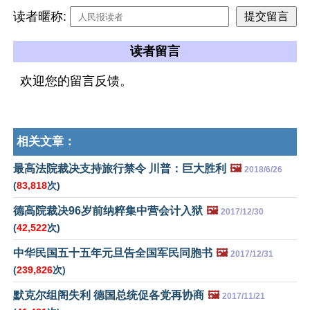
读者暱称:
读者留言
欢迎您的留言反馈。
相关文章：
最高法院裁决支持旅行禁令 川普：巨大胜利
🖼️
2018/6/26
(
83,818
次)
德高院裁决96岁前纳粹集中营会计入狱
🖼️
2017/12/30
(
42,522
次)
中华民国五十五年元旦告全国军民同胞书
🖼️
2017/12/31
(
239,826
次)
默克尔组阁失利 德国总统促各党再协商
🖼️
2017/11/21