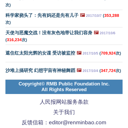
次)
科学家挠头了：先有妈还是先有儿子
🖼️
(
353,288
2017/10/7
次)
天使与恶魔交战！没有灰色地带让我们容身
🖼️
2017/10/6
(
316,234
次)
遮住红太阳光辉的女谍 受访被监控
🖼️
(
709,924
次)
2017/10/5
沙堆上搞研究 幻想宇宙有神秘舞蹈
🖼️
(
347,724
次)
2017/10/4
Copyright© RMB Public Foundation Inc.
All Rights Reserved
人民报网站服务条款
关于我们
反馈信箱：
editor@renminbao.com