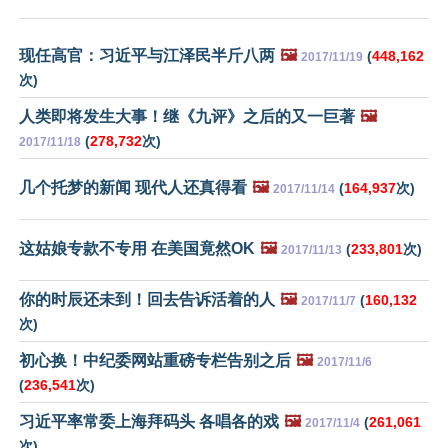
现任高官：习近平与江泽民半斤八两
🖼️
(
448,162
2017/11/19
次)
人类即将发生大事！继《九评》之后的又一巨著
🖼️
(
278,732
次)
2017/11/18
几个托梦的新闻 现代人还真得看
🖼️
(
164,937
次)
2017/11/14
这姑娘专款不专用 在美国竟然OK
🖼️
(
233,801
次)
2017/11/13
你的时辰还未到！回去告诉活着的人
🖼️
(
160,132
2017/11/7
次)
初心换！中纪委网站重磅专栏告别之后
🖼️
2017/11/6
(
236,541
次)
习近平率常委上海拜码头 各唱各的戏
🖼️
(
261,061
2017/11/4
次)