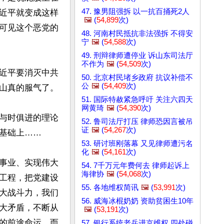
47. 豫男阻强拆 以一抗百捅死2人
近平就变成这样
🖼️
(
54,899
次)
可见这个恶党的
48. 河南村民抵抗非法强拆 不得安
宁
🖼️
(
54,588
次)
49. 刑辩律师遭停业 诉山东司法厅
不作为
🖼️
(
54,509
次)
近平要消灭中共
50. 北京村民堵乡政府 抗议补偿不
公
🖼️
(
54,409
次)
山真的服气了。

51. 国际特赦紧急呼吁 关注六四天
网黄琦
🖼️
(
54,390
次)
与时俱进的理论
52. 鲁司法厅打压 律师恐因言被吊
证
🖼️
(
54,267
次)
基础上……

53. 研讨班刚落幕 又见律师遭污名
化
🖼️
(
54,161
次)
事业、实现伟大
54. 7千万元年费何去 律师起诉上
海律协
🖼️
(
54,068
次)
工程，把党建设
55. 各地维权简讯
🖼️
(
53,991
次)
大战斗力，我们
56. 威海冰棍奶奶 资助贫困生10年
大矛盾，不断从
🖼️
(
53,191
次)
的前途命运，而
57. 银行系统老兵进京维权 四处碰