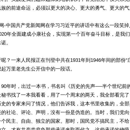
民族的前途命运，必须以更大的决心、更大的勇气、更大的气
民网-中国共产党新闻网在学习习近平的讲话中有这么一段笑
020年全面建成小康社会，实现第一个百年奋斗目标，是我
诺。

呢？一来人民报正在刊登中共在1931年到1946年间的部份“
起万里老先生公开信中的一段话。

90年时，出过一本书，书名叫《历史的先声──半个世纪前
让秘书找了一本我看看，用了一个周末的两天，我全部看完了
历史的专家来问了情况，他们告诉我，这本书里收集的，全部
表的社论、评论、声明，没有一份是伪造的。当时，我们党向
一个民主、自由、独立的国家。那时，国民党不搞民主，不给
独立，才有共产党肩负那些承诺来取而代之。这些承诺的确吸