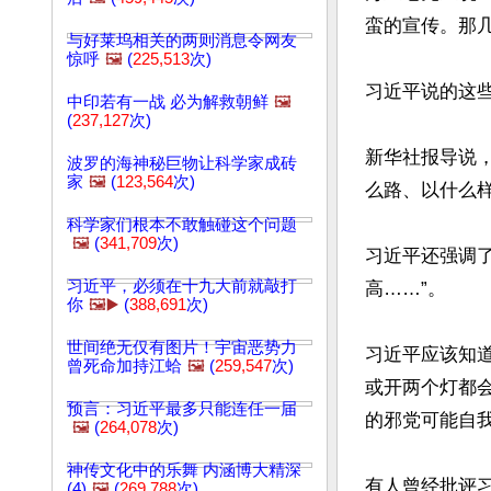
蛮的宣传。那
与好莱坞相关的两则消息令网友
惊呼
🖼️
(
225,513
次)
习近平说的这些
中印若有一战 必为解救朝鲜
🖼️
(
237,127
次)
新华社报导说
波罗的海神秘巨物让科学家成砖
家
🖼️
(
123,564
次)
么路、以什么
科学家们根本不敢触碰这个问题
🖼️
(
341,709
次)
习近平还强调了
习近平，必须在十九大前就敲打
高……”。

你
🖼️▶️
(
388,691
次)
世间绝无仅有图片！宇宙恶势力
习近平应该知
曾死命加持江蛤
🖼️
(
259,547
次)
或开两个灯都
预言：习近平最多只能连任一届
的邪党可能自我
🖼️
(
264,078
次)
神传文化中的乐舞 内涵博大精深
有人曾经批评
(4)
🖼️
(
269,788
次)