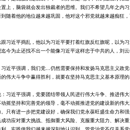
位置上，脑袋就会发出独裁者的思维。我们不希望几年之内习
看到随着他的地位越来越巩固，他对这个邪党就越来越痴狂，
总跟习近平捣乱，他以为习近平要打着红旗反红旗呢，以为习
现迄今为止还找不出一个能像习近平这样忠于中共的人，刘云
：习近平强调，我们党…仍然需要保持和发扬马克思主义政党
新的伟大斗争中赢得胜利，就要在坚持马克思主义基本原理的
说：习近平强调，党要团结带领人民进行伟大斗争、推进伟大
不动摇坚持和完善党的领导，毫不动摇推进党的建设新的伟大
力。只有进一步把党建设好，确保我们党永葆旺盛生命力和强
民成功应对重大挑战、抵御重大风险、克服重大阻力、解决重
胜利。实践使我们越来越深刻地认识到，管党治党不仅关系党