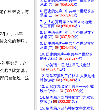
5. 历史的先声─中共半个世纪前的
承诺(六)
🖼️
(
658,501
次)
6. 历史的先声─中共半个世纪前的
老百姓来说，与
承诺(五)
🖼️
(
657,371
次)
7. 丈夫心宽肩厚？陈至立此地无
银三百两
🖼️
(
656,836
次)
8. 历史的先声─中共半个世纪前的
奋斗》。几年
承诺(四)
🖼️
(
637,540
次)
传文化的梦呢，
9. 历史的先声─中共半个世纪前的
承诺(二)
🖼️
(
634,426
次)
10. 历史的先声─中共半个世纪前
的承诺(三)
🖼️
(
632,527
次)
本的事实是，这
11. 小笑话：理成江泽民式发型
🖼️
(
432,873
次)
么呢？比如说，
12. 科学家摸到了门槛儿 人类是地
理部门登记过，这
球旅游者
🖼️
(
350,349
次)
13. 两起蹊跷惨案！若早一分钟或
晚一分钟…
🖼️
(
300,508
次)
14. 解周易八卦与神传文字之水乳
交溶(2)
🖼️
(
283,391
次)
15. 解周易八卦与神传文字之水乳