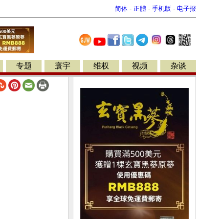
简体
-
正體
-
手机版
-
电子报
专题
寰宇
维权
视频
杂谈