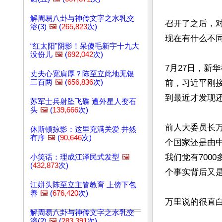
解周易八卦与神传文字之水乳交
召开了之后，
溶(3)
🖼️
(
265,823
次)
现在有什么不同
“红太阳”阴影！呆傻毛新宇十九大
没份儿
🖼️
(
692,042
次)
7月27日，新
丈夫心宽肩厚？陈至立此地无银
三百两
🖼️
(
656,836
次)
前，习近平刚
到最近才发现还
苏军士兵射坠飞碟 遭外星人变石
头
🖼️
(
139,666
次)
前人大委员长万
休斯顿掠影：这里充满关爱 井然
有序
🖼️
(
90,646
次)
个国家还是由
我们党有700
小笑话：理成江泽民式发型
🖼️
(
432,873
次)
个事实背后又是
江姘头陈至立主管教育 上傍下包
养
🖼️
(
676,420
次)
万里说的很直白
解周易八卦与神传文字之水乳交
溶(2)
🖼️
(
283,391
次)