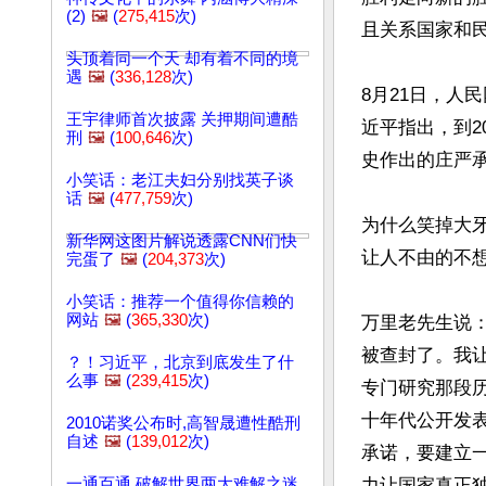
(2)
🖼️
(
275,415
次)
且关系国家和
头顶着同一个天 却有着不同的境
遇
🖼️
(
336,128
次)
8月21日，人
王宇律师首次披露 关押期间遭酷
近平指出，到2
刑
🖼️
(
100,646
次)
史作出的庄严承
小笑话：老江夫妇分别找英子谈
话
🖼️
(
477,759
次)
为什么笑掉大牙
新华网这图片解说透露CNN们快
让人不由的不想
完蛋了
🖼️
(
204,373
次)
小笑话：推荐一个值得你信赖的
网站
🖼️
(
365,330
次)
万里老先生说：
被查封了。我
？！习近平，北京到底发生了什
么事
🖼️
(
239,415
次)
专门研究那段
十年代公开发
2010诺奖公布时,高智晟遭性酷刑
自述
🖼️
(
139,012
次)
承诺，要建立
一通百通 破解世界两大难解之迷
力让国家真正