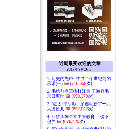
近期最受欢迎的文章
2017年9月16日
1. 历史的先声─中共半个世纪前的
承诺(一)
🖼️
(
716,658
次)
2. 毛棺前痛骂痛打江青 王海容毛
忌日离世
🖼️
(
693,379
次)
3. “红太阳”阴影！呆傻毛新宇十九
大没份儿
🖼️
(
692,042
次)
4. 江姘头陈至立主管教育 上傍下
包养
🖼️
(
676,420
次)

