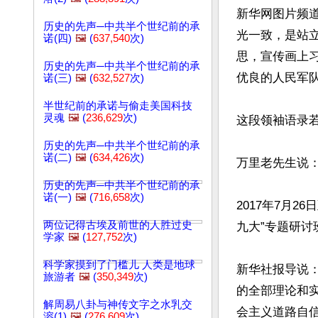
新华网图片频
历史的先声─中共半个世纪前的承
光一致，是站
诺(四)
🖼️
(
637,540
次)
思，宣传画上
历史的先声─中共半个世纪前的承
优良的人民军队
诺(三)
🖼️
(
632,527
次)
半世纪前的承诺与偷走美国科技
灵魂
🖼️
(
236,629
次)
这段领袖语录若
历史的先声─中共半个世纪前的承
诺(二)
🖼️
(
634,426
次)
万里老先生说：
历史的先声─中共半个世纪前的承
诺(一)
🖼️
(
716,658
次)
2017年7月
两位记得古埃及前世的人胜过史
九大”专题研讨
学家
🖼️
(
127,752
次)
科学家摸到了门槛儿 人类是地球
新华社报导说
旅游者
🖼️
(
350,349
次)
的全部理论和
解周易八卦与神传文字之水乳交
会主义道路自
溶(1)
🖼️
(
276,609
次)