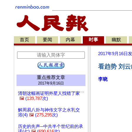
首页
要闻
内幕
时事
幽默
2017年9月16日
看趋势 刘云
重点推荐文章
李晓
2017年9月16日
清朝这幅画证明外星人找错了家
🖼️
(
139,787
次)
解周易八卦与神传文字之水乳交
溶(4)
🖼️
(
275,295
次)
历史的先声─中共半个世纪前的承
诺(七)
🖼️
(
690,616
次)