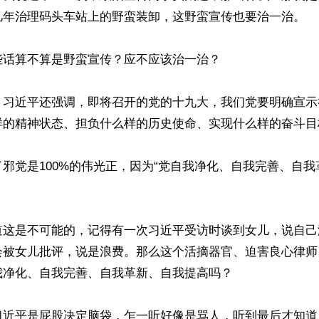
几年治理码头车站上的野蛮装卸，这野蛮宣传也要治一治。

话算不算是野蛮宣传？应不应该治一治？

，习近平还强调，即将召开的党的十九大，我们党要明确宣示
样的精神状态、担负什么样的历史使命、实现什么样的奋斗目标
邪党是100%的伟光正，因为“党自我净化、自我完善、自
道这是不可能的，记得有一次习近平受访时谈到女儿，说自己
会被女儿批评，说是浪费。那么这个活摘器官、迫害良心律师
净化、自我完善、自我革新、自我提高吗？

习近平是屁股决定脑袋，乍一听好像是骂人，听到最后才知道