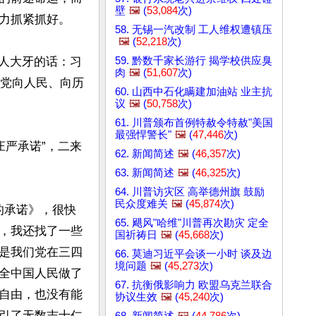
壁
🖼️
(
53,084
次)
力抓紧抓好。

58. 无锡一汽改制 工人维权遭镇压
🖼️
(
52,218
次)
59. 黔数千家长游行 揭学校供应臭
掉人大牙的话：习
肉
🖼️
(
51,607
次)
们党向人民、向历
60. 山西中石化瞒建加油站 业主抗
议
🖼️
(
50,758
次)
61. 川普颁布首例特赦令特赦"美国
最强悍警长"
🖼️
(
47,446
次)
庄严承诺”，二来
62. 新闻简述
🖼️
(
46,357
次)
63. 新闻简述
🖼️
(
46,325
次)
64. 川普访灾区 高举德州旗 鼓励
民众度难关
🖼️
(
45,874
次)
的承诺》，很快
65. 飓风"哈维"川普再次勘灾 定全
，我还找了一些
国祈祷日
🖼️
(
45,668
次)
是我们党在三四
66. 莫迪习近平会谈一小时 谈及边
境问题
🖼️
(
45,273
次)
全中国人民做了
67. 抗衡俄影响力 欧盟乌克兰联合
自由，也没有能
协议生效
🖼️
(
45,240
次)
引了无数志士仁
68. 新闻简述
🖼️
(
44,786
次)