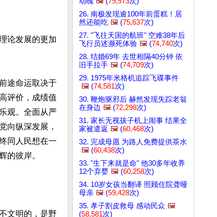
动魄
🖼️
(
79,573
次)
26. 南极发现逾100年前蛋糕！居
然还能吃
🖼️
(
75,637
次)
27. "飞往天国的航班" 空难38年后
理论发展的更加
飞行员述濒死体验
🖼️
(
74,740
次)
28. 结婚69年 去世相隔40分钟 依
旧手拉手
🖼️
(
74,709
次)
29. 1975年米格机追踪飞碟事件
前途命运取决于
🖼️
(
74,581
次)
高评价，成绩值
30. 鞭炮驱邪后 赫然发现失踪老翁
在身边
🖼️
(
72,298
次)
乐观。全面从严
31. 家长无视孩子机上闹事 结果全
党向纵深发展，
家被遣返
🖼️
(
60,468
次)
终同人民想在一
32. 完成母愿 为路人免费提供茶水
🖼️
(
60,438
次)
辉的彼岸。

33. "生下来就是命" 他30多年收养
12个弃婴
🖼️
(
60,258
次)
34. 10岁女孩当翻译 照顾住院聋哑
母亲
🖼️
(
59,428
次)
35. 孝子割皮救母 感动民众
🖼️
不文明的，是野
(
58,581
次)