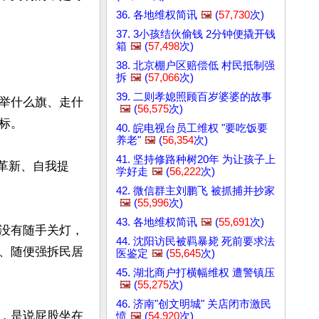
36. 各地维权简讯
🖼️
(
57,730
次)
37. 3小孩结伙偷钱 2分钟便撬开钱
箱
🖼️
(
57,498
次)
38. 北京棚户区赔偿低 村民抵制强
拆
🖼️
(
57,066
次)
39. 二则孝媳照顾百岁婆婆的故事
举什么旗、走什
🖼️
(
56,575
次)
。

40. 皖电视台员工维权 "要吃饭要
养老"
🖼️
(
56,354
次)
41. 坚持修路种树20年 为让孩子上
我革新、自我提
学好走
🖼️
(
56,222
次)
42. 微信群主刘鹏飞 被抓捕并抄家
🖼️
(
55,996
次)
43. 各地维权简讯
🖼️
(
55,691
次)
没有随手关灯，
44. 沈阳访民被羁暴毙 死前要求法
、随便强拆民居
医鉴定
🖼️
(
55,645
次)
45. 湖北商户打横幅维权 遭警镇压
🖼️
(
55,275
次)
46. 济南"创文明城" 关店闭市激民
，是说屁股坐在
愤
🖼️
(
54,920
次)