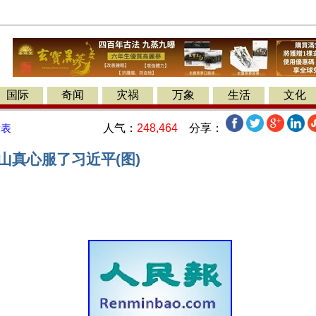
国际
奇闻
灾祸
万象
生活
文化
人气：
248,464
分享：
发表
山真心服了习近平(图)