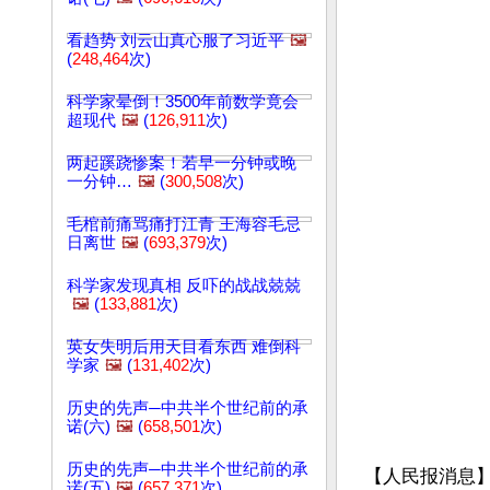
看趋势 刘云山真心服了习近平
🖼️
(
248,464
次)
科学家晕倒！3500年前数学竟会
超现代
🖼️
(
126,911
次)
两起蹊跷惨案！若早一分钟或晚
一分钟…
🖼️
(
300,508
次)
毛棺前痛骂痛打江青 王海容毛忌
日离世
🖼️
(
693,379
次)
科学家发现真相 反吓的战战兢兢
🖼️
(
133,881
次)
英女失明后用天目看东西 难倒科
学家
🖼️
(
131,402
次)
历史的先声─中共半个世纪前的承
诺(六)
🖼️
(
658,501
次)
历史的先声─中共半个世纪前的承
【人民报消息】
诺(五)
🖼️
(
657,371
次)