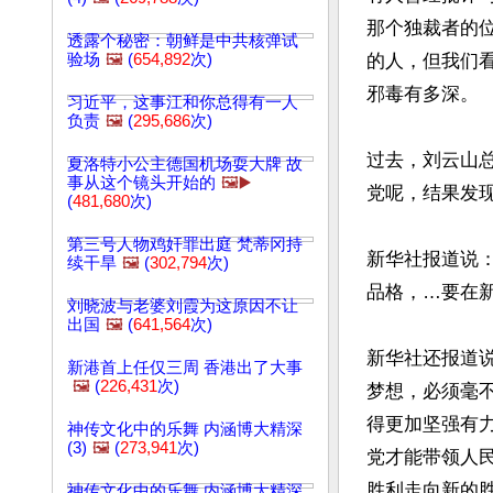
那个独裁者的
透露个秘密：朝鲜是中共核弹试
验场
🖼️
(
654,892
次)
的人，但我们
邪毒有多深。

习近平，这事江和你总得有一人
负责
🖼️
(
295,686
次)
过去，刘云山
夏洛特小公主德国机场耍大牌 故
事从这个镜头开始的
🖼️▶️
党呢，结果发
(
481,680
次)
第三号人物鸡奸罪出庭 梵蒂冈持
新华社报道说
续干旱
🖼️
(
302,794
次)
品格，…要在
刘晓波与老婆刘霞为这原因不让
出国
🖼️
(
641,564
次)
新华社还报道
新港首上任仅三周 香港出了大事
🖼️
(
226,431
次)
梦想，必须毫
得更加坚强有
神传文化中的乐舞 内涵博大精深
(3)
🖼️
(
273,941
次)
党才能带领人
胜利走向新的
神传文化中的乐舞 内涵博大精深