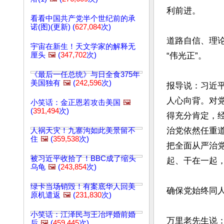
利前进。

看看中国共产党半个世纪前的承
诺(图)(更新) (
627,084
次)
道路自信、理
宇宙在新生！天文学家的解释无
厘头
🖼️
(
347,702
次)
“伟光正”。

《最后一任总统》与日全食375年
美国独有
🖼️
(
242,596
次)
报导说：习近
人心向背。对
小笑话：金正恩若攻击美国
🖼️
(
391,494
次)
得充分肯定，
治党依然任重
人祸天灾！九寨沟如此美景留不
住
🖼️
(
359,538
次)
把全面从严治
被习近平收拾了！BBC成了缩头
起、干在一起
乌龟
🖼️
(
243,854
次)
绿卡当场销毁！有案底华人回美
确保党始终同人
原机遣返
🖼️
(
231,830
次)
小笑话：江泽民与王冶坪婚前婚
万里老先生说
后
🖼️
(
459,445
次)