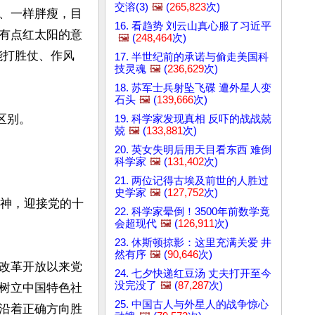
交溶(3)
🖼️
(
265,823
次)
、一样胖瘦，目
16. 看趋势 刘云山真心服了习近平
有点红太阳的意
🖼️
(
248,464
次)
能打胜仗、作风
17. 半世纪前的承诺与偷走美国科
技灵魂
🖼️
(
236,629
次)
18. 苏军士兵射坠飞碟 遭外星人变
石头
🖼️
(
139,666
次)
别。

19. 科学家发现真相 反吓的战战兢
兢
🖼️
(
133,881
次)
20. 英女失明后用天目看东西 难倒
科学家
🖼️
(
131,402
次)
21. 两位记得古埃及前世的人胜过
史学家
🖼️
(
127,752
次)
精神，迎接党的十
22. 科学家晕倒！3500年前数学竟
会超现代
🖼️
(
126,911
次)
23. 休斯顿掠影：这里充满关爱 井
然有序
🖼️
(
90,646
次)
改革开放以来党
24. 七夕快递红豆汤 丈夫打开至今
没完没了
🖼️
(
87,287
次)
树立中国特色社
25. 中国古人与外星人的战争惊心
沿着正确方向胜