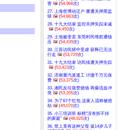
害
🖼️
(
54,966
次)
27. 上海世博动迁户 屡遭关押黑监
狱
🖼️
(
54,863
次)
28. 十九大结束 监控关押失踪未减
🖼️
(
54,493
次)
29. 土地被变卖 东莞村民维权遭镇
压
🖼️
(
54,439
次)
30. 江苏访民狱中受虐 获释已无法
行走
🖼️
(
53,729
次)
31. 十九大结束 访民续遭关押失踪
🖼️
(
53,423
次)
32. 济南重汽派遣工 讨缴千万元保
费
🖼️
(
53,375
次)
33. 湘民反垃圾焚烧场 再爆流血冲
突
🖼️
(
53,205
次)
34. 为了67个红包 这家人谎称被抢
劫
🖼️
(
49,070
次)
35. 小三培训班 标榜"没有拆不掉
的家庭"
🖼️
(
48,825
次)
36. 世上竟有这种父母 逼14岁儿子