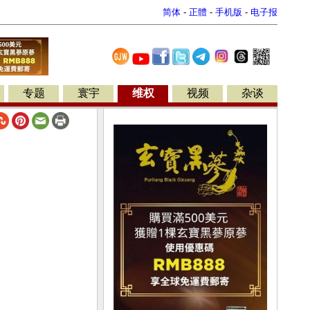
简体
-
正體
-
手机版
-
电子报
专题
寰宇
维权
视频
杂谈