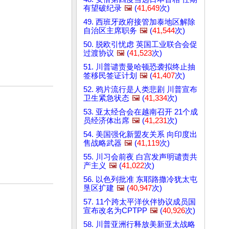
有望破纪录
🖼️
(
41,649
次)
49. 西班牙政府接管加泰地区解除
自治区主席职务
🖼️
(
41,544
次)
50. 脱欧引忧虑 英国工业联合会促
过渡协议
🖼️
(
41,523
次)
51. 川普谴责曼哈顿恐袭拟终止抽
签移民签证计划
🖼️
(
41,407
次)
52. 鸦片流行是人类悲剧 川普宣布
卫生紧急状态
🖼️
(
41,334
次)
53. 亚太经合会在越南召开 21个成
员经济体出席
🖼️
(
41,231
次)
54. 美国强化新盟友关系 向印度出
售战略武器
🖼️
(
41,119
次)
55. 川习会前夜 白宫发声明谴责共
产主义
🖼️
(
41,022
次)
56. 以色列批准 东耶路撒冷犹太屯
垦区扩建
🖼️
(
40,947
次)
57. 11个跨太平洋伙伴协议成员国
宣布改名为CPTPP
🖼️
(
40,926
次)
58. 川普亚洲行释放美新亚太战略