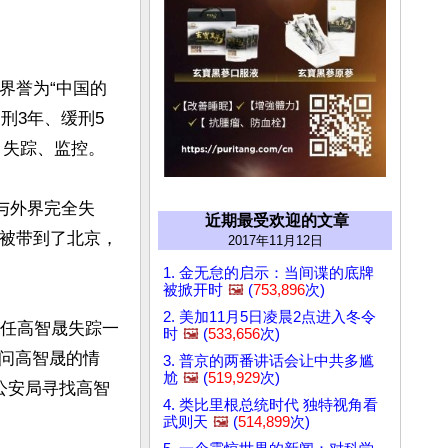
界誉为“中国的
刑3年、缓刑5
、失踪、监控。

然与外界完全失
近期最受欢迎的文章
高被带到了北京，
2017年11月12日
1. 金无怠的启示：当间谍的底牌
被掀开时
🖼️
(
753,896
次)
2. 美加11月5日凌晨2点进入冬令
担任高智晟失踪一
时
🖼️
(
533,656
次)
问高智晟的情
3. 普京的两番讲话会让中共多尴
尬
🖼️
(
519,929
次)
公安局寻找高智
4. 类比里根总统时代 独特视角看
武则天
🖼️
(
514,899
次)