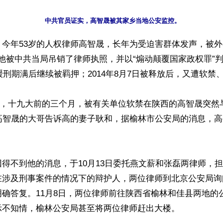
今年53岁的人权律师高智晟，长年为受迫害群体发声，被外
7年他被中共当局吊销了律师执照，并以“煽动颠覆国家政权罪”判
底缓刑期满后继续被羁押；2014年8月7日被释放后，又遭软禁
13日，十九大前的三个月，被有关单位软禁在陕西的高智晟突
，高智晟的大哥告诉高的妻子耿和，据榆林市公安局的消息，
得不到他的消息，于10月13日委托燕文薪和张磊两律师，
在涉及刑事案件的情况下的辩护人，两位律师到北京公安局询
确答复。11月8日，两位律师前往陕西省榆林和佳县两地的
不知情，榆林公安局甚至将两位律师赶出大楼。
