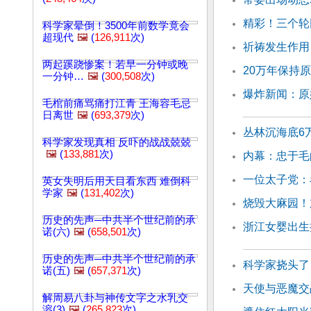
精彩！三个轮
科学家晕倒！3500年前数学竟会
超现代
🖼️
(
126,911
次)
祈祷发生作用
两起蹊跷惨案！若早一分钟或晚
20万年保持
一分钟…
🖼️
(
300,508
次)
爆炸新闻：原
毛棺前痛骂痛打江青 王海容毛忌
日离世
🖼️
(
693,379
次)
丛林沉海底6
科学家发现真相 反吓的战战兢兢
🖼️
(
133,881
次)
内幕：忠于毛
一位太子党：
英女失明后用天目看东西 难倒科
学家
🖼️
(
131,402
次)
烧毁大麻园！
历史的先声─中共半个世纪前的承
浙江女婴出生
诺(六)
🖼️
(
658,501
次)
历史的先声─中共半个世纪前的承
科学家挠头了
诺(五)
🖼️
(
657,371
次)
天使与恶魔交
解周易八卦与神传文字之水乳交
溶(3)
🖼️
(
265,823
次)