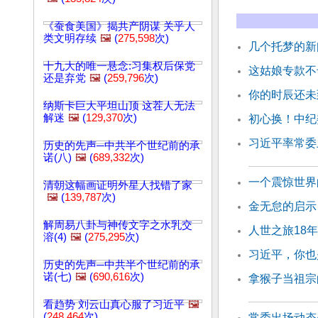
《蚕食美国》揭共产阴谋 关乎人
类文明存续
🖼️
(
275,598
次)
几个托梦的新
十九大的唯一悬念:习集权后保党
这姑娘专款不
还是弃党
🖼️
(
259,796
次)
你的时辰还未
纳斯卡巨大平坦山顶 这茬人无法
解迷
🖼️
(
129,370
次)
初心换！中纪
习近平率常委
历史的先声─中共半个世纪前的承
诺(八)
🖼️
(
689,332
次)
一个震惊世界
清朝这幅画证明外星人找错了家
🖼️
(
139,787
次)
金无怠的启示
解周易八卦与神传文字之水乳交
人世之旅18
溶(4)
🖼️
(
275,295
次)
习近平，你也
历史的先声─中共半个世纪前的承
诺(七)
🖼️
(
690,616
次)
拿猴子当祖宗
看趋势 刘云山真心服了习近平
🖼️
(
248,464
次)
常委出场动态