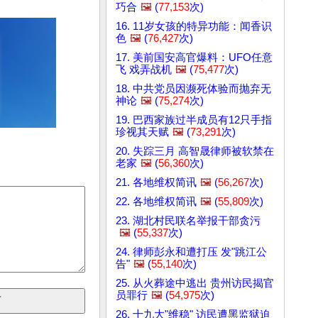
巧合
🖼️
(
77,153
次)
16. 11岁女孩的特异功能：闻香识
色
🖼️
(
76,427
次)
17. 美前国安高官爆料：UFO任意
飞 戏弄战机
🖼️
(
75,477
次)
18. 中共党员因濒死体验而抛弃无
神论
🖼️
(
75,274
次)
19. 巴西家族过半成员有12只手指
珍视其天赋
🖼️
(
73,291
次)
20. 失踪三月 高智晟律师被软禁在
老家
🖼️
(
56,360
次)
21. 各地维权简讯
🖼️
(
56,267
次)
22. 各地维权简讯
🖼️
(
55,809
次)
23. 湖北村民联名举报干部贪污
🖼️
(
55,337
次)
24. 律师彭永和遭打压 发"跳江公
告"
🖼️
(
55,140
次)
25. 从火葬途中逃出 贵州访民揭官
员罪行
🖼️
(
54,975
次)
26. 十九大"维稳" 访民遭黑监狱迫