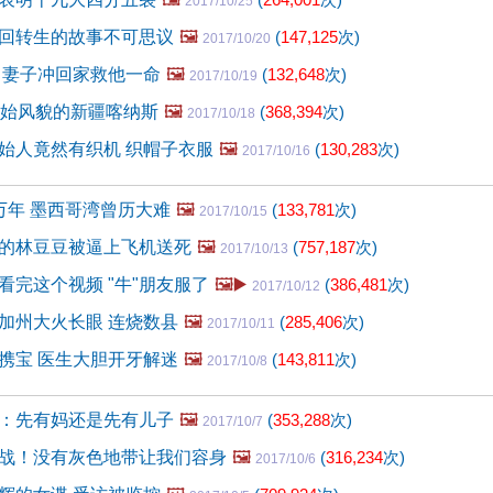
2017/10/25
回转生的故事不可思议
🖼️
(
147,125
次)
2017/10/20
 妻子冲回家救他一命
🖼️
(
132,648
次)
2017/10/19
原始风貌的新疆喀纳斯
🖼️
(
368,394
次)
2017/10/18
始人竟然有织机 织帽子衣服
🖼️
(
130,283
次)
2017/10/16
万年 墨西哥湾曾历大难
🖼️
(
133,781
次)
2017/10/15
的林豆豆被逼上飞机送死
🖼️
(
757,187
次)
2017/10/13
看完这个视频 "牛"朋友服了
🖼️▶️
(
386,481
次)
2017/10/12
加州大火长眼 连烧数县
🖼️
(
285,406
次)
2017/10/11
携宝 医生大胆开牙解迷
🖼️
(
143,811
次)
2017/10/8
：先有妈还是先有儿子
🖼️
(
353,288
次)
2017/10/7
战！没有灰色地带让我们容身
🖼️
(
316,234
次)
2017/10/6