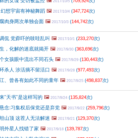
辉的女谍 受访被监控
🖼️
(
709,924
次)
2017/10/5
 幻想宇宙有神秘舞蹈
🖼️
(
347,724
次)
2017/10/4
腐肉身两次单独会面
🖼️
(
144,742
次)
2017/10/3
调侃 党孬吓的吱哇乱叫
🖼️
(
233,270
次)
2017/10/1
生，化解的迷底就揭开
🖼️
(
363,696
次)
2017/9/30
个女孩眼中流出不同石头
🖼️
(
130,443
次)
2017/9/29
环杀人 涉活摘不留活口
🖼️
(
977,493
次)
2017/9/28
江、曾各有如此不同的童年
🖼️
(
498,837
次)
2017/9/25
来"天书"是这样写的
🖼️
(
135,824
次)
2017/9/24
悬念:习集权后保党还是弃党
🖼️
(
259,796
次)
2017/9/22
坦山顶 这茬人无法解迷
🖼️
(
129,370
次)
2017/9/21
明外星人找错了家
🖼️
(
139,787
次)
2017/9/18