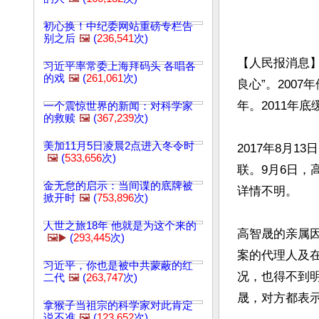
初心换！中纪委网站重磅专栏告
别之后
🖼️
(
236,541
次)
【人民报消息】
习近平率常委上海拜码头 各唱各
的戏
🖼️
(
261,061
次)
良心”。200
年。2011年
一个震惊世界的新闻：对科学家
的救赎
🖼️
(
367,239
次)
美加11月5日凌晨2点进入冬令时
2017年8月
🖼️
(
533,656
次)
联。9月6日
金无怠的启示：当间谍的底牌被
详情不明。

掀开时
🖼️
(
753,896
次)
人世之旅18年 他就是为这个来的
高智晟的亲属因
🖼️▶️
(
293,445
次)
案的代理人及
习近平，你也是被中共蒙蔽的红
况，也得不到明
二代
🖼️
(
263,747
次)
晟，对方都表示
拿猴子当祖宗的科学家对此肯定
说不准
🖼️
(
123,652
次)