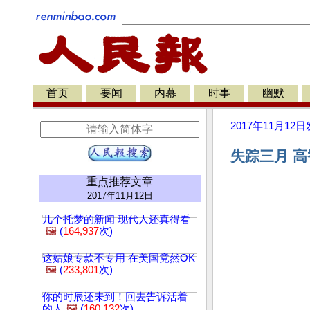
首页
要闻
内幕
时事
幽默
2017年11月12日
失踪三月 高
重点推荐文章
2017年11月12日
几个托梦的新闻 现代人还真得看
🖼️
(
164,937
次)
这姑娘专款不专用 在美国竟然OK
🖼️
(
233,801
次)
你的时辰还未到！回去告诉活着
的人
🖼️
(
160,132
次)