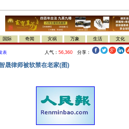
国际
奇闻
灾祸
万象
生活
文化
人气：
56,360
分享：
发表
智晟律师被软禁在老家(图)