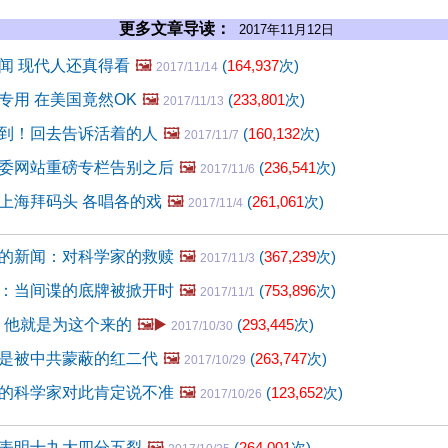
更多文章导读：
2017年11月12日
闻 现代人还真得看
🖼️
(
164,937
次)
2017/11/14
专用 在美国竟然OK
🖼️
(
233,801
次)
2017/11/13
到！回去告诉活着的人
🖼️
(
160,132
次)
2017/11/7
委网站重磅专栏告别之后
🖼️
(
236,541
次)
2017/11/6
上海拜码头 各唱各的戏
🖼️
(
261,061
次)
2017/11/4
的新闻：对科学家的救赎
🖼️
(
367,239
次)
2017/11/3
：当间谍的底牌被掀开时
🖼️
(
753,896
次)
2017/11/1
年 他就是为这个来的
🖼️▶️
(
293,445
次)
2017/10/30
是被中共蒙蔽的红二代
🖼️
(
263,747
次)
2017/10/29
的科学家对此肯定说不准
🖼️
(
123,652
次)
2017/10/26
表明十九大四分五裂
🖼️
(
264,001
次)