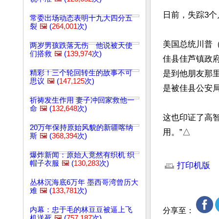
日前，失踪3个
常委出场动态表明十九大四分五
裂
🖼️
(
264,001
次)
美国总统川普（
两岁男孩跌落无伤 他说被天使
们搭救
🖼️
(
139,974
次)
佳县佳芦镇政
精彩！三个轮回转生的故事不可
是到他朋友那里
思议
🖼️
(
147,125
次)
是被佳县公安局
祈祷发生作用 妻子冲回家救他一
命
🖼️
(
132,648
次)
这也印证了高
20万年保持原始风貌的新疆喀纳
用。”△
斯
🖼️
(
368,394
次)
文章网址: http://w
爆炸新闻：原始人竟然有织机 织
帽子衣服
🖼️
(
130,283
次)
打印机版
丛林沉海底6万年 墨西哥湾曾历大
难
🖼️
(
133,781
次)
内幕：忠于毛的林豆豆被逼上飞
分享至：
机送死
🖼️
(
757,187
次)