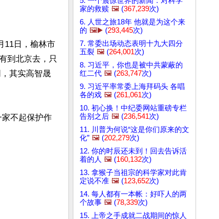
5. 一个震惊世界的新闻：对科学
家的救赎
🖼️
(
367,239
次)
6. 人世之旅18年 他就是为这个来
的
🖼️▶️
(
293,445
次)
7. 常委出场动态表明十九大四分
月11日，榆林市
五裂
🖼️
(
264,001
次)
有到北京去，只
8. 习近平，你也是被中共蒙蔽的
词，其实高智晟
红二代
🖼️
(
263,747
次)
9. 习近平率常委上海拜码头 各唱
各的戏
🖼️
(
261,061
次)
10. 初心换！中纪委网站重磅专栏
告别之后
🖼️
(
236,541
次)
一家不起保护作
11. 川普为何说“这是你们原来的文
化”
🖼️
(
202,279
次)
12. 你的时辰还未到！回去告诉活
着的人
🖼️
(
160,132
次)
13. 拿猴子当祖宗的科学家对此肯
定说不准
🖼️
(
123,652
次)
14. 每人都有一本帐：好吓人的两
个故事
🖼️
(
78,339
次)
15. 上帝之手成就二战期间的惊人