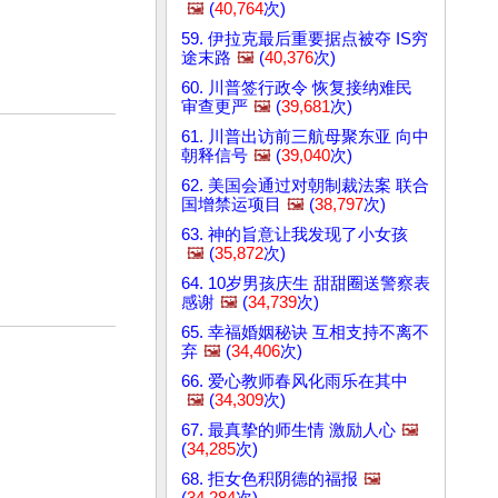
🖼️
(
40,764
次)
59. 伊拉克最后重要据点被夺 IS穷
途末路
🖼️
(
40,376
次)
60. 川普签行政令 恢复接纳难民
审查更严
🖼️
(
39,681
次)
61. 川普出访前三航母聚东亚 向中
朝释信号
🖼️
(
39,040
次)
62. 美国会通过对朝制裁法案 联合
国增禁运项目
🖼️
(
38,797
次)
63. 神的旨意让我发现了小女孩
🖼️
(
35,872
次)
64. 10岁男孩庆生 甜甜圈送警察表
感谢
🖼️
(
34,739
次)
65. 幸福婚姻秘诀 互相支持不离不
弃
🖼️
(
34,406
次)
66. 爱心教师春风化雨乐在其中
🖼️
(
34,309
次)
67. 最真挚的师生情 激励人心
🖼️
(
34,285
次)
68. 拒女色积阴德的福报
🖼️
(
34,284
次)