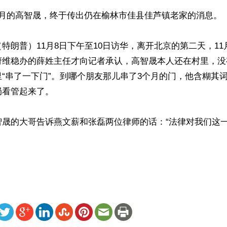
月的高智晟，终于传出仍在榆林市佳县佳芦镇老家的消息。

特朗普）11月8日下午至10日访华，离开北京的第二天，11
府维稳办的薛姓主任才向记者承认，高智晟本人还在村里，没
“串了一下门”。到哪个朋友那儿串了3个月的门，他含糊其
看管起来了。

智晟的大哥告诉燕文薪和张磊两位律师的话：“法律对我们这
ww.renminbao.com/rmb/articles/2017/11/12/66441.html