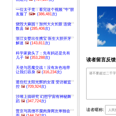
一位太子党：看完这个视频 "牛"朋
友服了
🖼️▶️
(
386,481
次)
烧毁大麻园！加州大火长眼 连烧
数县
🖼️
(
285,406
次)
浙江女婴出生携宝 医生大胆开牙
解迷
🖼️
(
143,811
次)
科学家挠头了：先有妈还是先有
儿子
🖼️
(
353,288
次)
读者留言反馈
天使与恶魔交战！没有灰色地带
让我们容身
🖼️
(
316,234
次)
遮住红太阳光辉的女谍 受访被监
控
🖼️
(
709,924
次)
沙堆上搞研究 幻想宇宙有神秘舞
蹈
🖼️
(
347,724
次)
读者暱称:
普京与高僧不腐肉身两次单独会
面
🖼️
(
144,742
次)