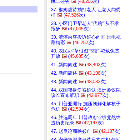
跳车碰瓷
🖼️
(
48,206
次)
37. 褓姆虐待抽打老人 让老人闻粪
桶
🖼️
(
47,526
次)
38. 小区门卫帮老人"代购" 从不求
报酬
🖼️
(
47,045
次)
39. 渣滓乘客投诉好心的哥 比电视
剧精彩
🖼️
(
46,252
次)
40. 农民办"草根图书馆" 43载免费
开放
🖼️
(
45,685
次)
41. 新闻简述
🖼️
(
43,402
次)
42. 新闻简述
🖼️
(
43,196
次)
43. 新闻简述
🖼️
(
43,082
次)
44. 双国籍身份被确认 澳洲参议院
议长宣布辞职
🖼️
(
42,877
次)
45. 川普亚洲行 施压朝鲜化解核子
危机
🖼️
(
42,594
次)
46. 胜选周年 川普政府业绩斐然缔
造历史纪录
🖼️
(
42,197
次)
47. 赵良论商鞅必亡
🖼️
(
42,137
次)
48. 安倍第四度当选日本首相 任期