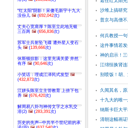
遮住红太阳光
沙堆上搞研究
“红太阳”阴影！呆傻毛新宇十九大
没份儿
🖼️
(
692,042
次)
普京与高僧不
丈夫心宽肩厚？陈至立此地无银
三百两
🖼️
(
656,836
次)
何兵教授一句
苏军士兵射坠飞碟 遭外星人变石
这件事情若发
头
🖼️
(
139,666
次)
神的启示！三
休斯顿掠影：这里充满关爱 井然
有序
🖼️
(
90,646
次)
江绵恒换肾连
别喷饭！胡、
小笑话：理成江泽民式发型
🖼️
(
432,873
次)
久闻其名，原
江姘头陈至立主管教育 上傍下包
养
🖼️
(
676,420
次)
十九大的唯一
解周易八卦与神传文字之水乳交
纳斯卡巨大平
溶(2)
🖼️
(
283,391
次)
清朝这幅画证
历史的先声─中共半个世纪前的承
诺(四)
🖼️
(
637,540
次)