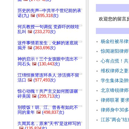
历史的先声─中共半个世纪前的承
诺(九)
🖼️
(
695,318
次)
欢迎您的留言
何兵教授一句调侃 党孬吓的吱哇
乱叫
🖼️
(
233,270
次)
杨金柱被吊律
这件事情若发生，化解的迷底就
揭开
🖼️
(
363,696
次)
惊闻谢阳律师
神的启示！三个女孩眼中流出不
心有点慌！共
同石头
🖼️
(
130,443
次)
维权律师之妻
江绵恒换肾连环杀人 涉活摘不留
活口
🖼️
(
977,493
次)
学生集体染肺
北京锋锐律师
惊心动魄！共产主义如何图谋碾
碎美国
🖼️
(
299,713
次)
律师联署 要
别喷饭！胡、江、曾各有如此不
律师身中30
同的童年
🖼️
(
498,837
次)
江苏"两会"结
久闻其名，原来"天书"是这样写的
🖼️
(
135,824
次)