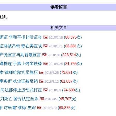
读者留言
反馈。
相关文章
师证 李和平拒赴听证会
🖼️
(
86,375
次)
2018/5/18
证将被吊销 妻在美宣战
🖼️
(
86,881
次)
2018/5/11
产党宣言与高智晟宣言
🖼️
(
328,514
次)
2018/5/6
遭株连 手脚上铐坐铁椅
🖼️
(
81,755
次)
2018/4/26
痨 律师维权官员施压
🖼️
(
79,631
次)
2018/3/25
事务所 执业证被吊销
🖼️
(
81,087
次)
2018/3/12
求司法部停止运动式打压
🖼️
(
74,630
次)
2018/3/3
多刀死亡 警方认定自杀
🖼️
(
45,707
次)
2018/3/2
束 访民遭"维稳"失踪
🖼️
(
69,875
次)
2018/2/10