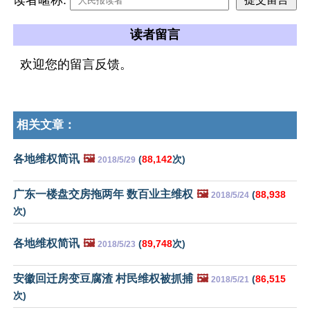
读者留言
欢迎您的留言反馈。
相关文章：
各地维权简讯
🖼️
(
88,142
次)
2018/5/29
广东一楼盘交房拖两年 数百业主维权
🖼️
(
88,938
2018/5/24
次)
各地维权简讯
🖼️
(
89,748
次)
2018/5/23
安徽回迁房变豆腐渣 村民维权被抓捕
🖼️
(
86,515
2018/5/21
次)