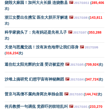
烧毁大麻园！加州大火长眼 连烧数县
🖼️
(
285,406
2017/10/11
次)
浙江女婴出生携宝 医生大胆开牙解迷
🖼️
(
143,811
2017/10/8
次)
科学家挠头了：先有妈还是先有儿子
🖼️
(
353,288
2017/10/7
次)
天使与恶魔交战！没有灰色地带让我们容身
🖼️
2017/10/6
(
316,234
次)
遮住红太阳光辉的女谍 受访被监控
🖼️
(
709,924
次)
2017/10/5
沙堆上搞研究 幻想宇宙有神秘舞蹈
🖼️
(
347,724
次)
2017/10/4
普京与高僧不腐肉身两次单独会面
🖼️
(
144,742
次)
2017/10/3
何兵教授一句调侃 党孬吓的吱哇乱叫
🖼️
(
233,270
2017/10/1