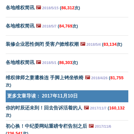
各地维权简讯
🖼️
(
86,312
次)
2018/5/15
各地维权简讯
🖼️
(
84,769
次)
2018/5/7
装修企业恶性倒闭 受害户掀维权潮
🖼️
(
83,134
次)
2018/5/4
各地维权简讯
🖼️
(
86,303
次)
2018/5/1
维权律师之妻遭株连 手脚上铐坐铁椅
🖼️
(
81,755
2018/4/26
次)
更多文章导读：
2017年11月10日
你的时辰还未到！回去告诉活着的人
🖼️
(
160,132
2017/11/7
次)
初心换！中纪委网站重磅专栏告别之后
🖼️
2017/11/6
(
236,541
次)