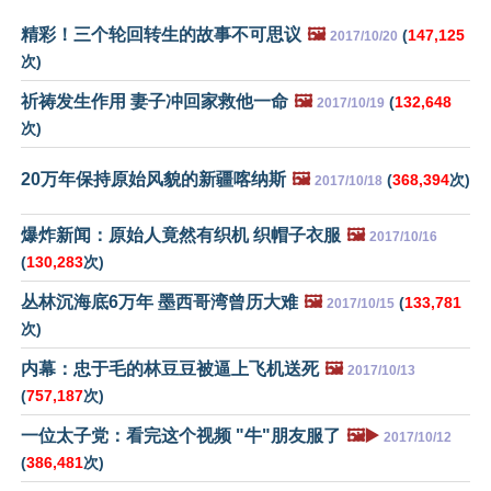
精彩！三个轮回转生的故事不可思议
🖼️
(
147,125
2017/10/20
次)
祈祷发生作用 妻子冲回家救他一命
🖼️
(
132,648
2017/10/19
次)
20万年保持原始风貌的新疆喀纳斯
🖼️
(
368,394
次)
2017/10/18
爆炸新闻：原始人竟然有织机 织帽子衣服
🖼️
2017/10/16
(
130,283
次)
丛林沉海底6万年 墨西哥湾曾历大难
🖼️
(
133,781
2017/10/15
次)
内幕：忠于毛的林豆豆被逼上飞机送死
🖼️
2017/10/13
(
757,187
次)
一位太子党：看完这个视频 "牛"朋友服了
🖼️▶️
2017/10/12
(
386,481
次)