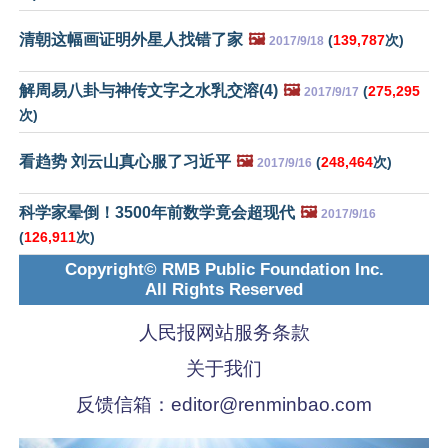
清朝这幅画证明外星人找错了家
🖼️
(
139,787
次)
2017/9/18
解周易八卦与神传文字之水乳交溶(4)
🖼️
(
275,295
2017/9/17
次)
看趋势 刘云山真心服了习近平
🖼️
(
248,464
次)
2017/9/16
科学家晕倒！3500年前数学竟会超现代
🖼️
2017/9/16
(
126,911
次)
Copyright© RMB Public Foundation Inc.
All Rights Reserved
人民报网站服务条款
关于我们
反馈信箱：
editor@renminbao.com