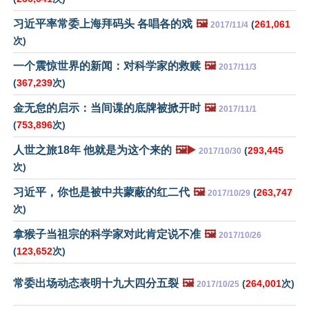
习近平率常委上海拜码头 各唱各的戏
🖼️
(
261,061
2017/11/4
次)
一个震惊世界的新闻：对科学家的救赎
🖼️
2017/11/3
(
367,239
次)
金无怠的启示：当间谍的底牌被掀开时
🖼️
2017/11/1
(
753,896
次)
人世之旅18年 他就是为这个来的
🖼️▶️
(
293,445
2017/10/30
次)
习近平，你也是被中共蒙蔽的红二代
🖼️
(
263,747
2017/10/29
次)
拿猴子当祖宗的科学家对此肯定说不准
🖼️
2017/10/26
(
123,652
次)
常委出场动态表明十九大四分五裂
🖼️
(
264,001
次)
2017/10/25