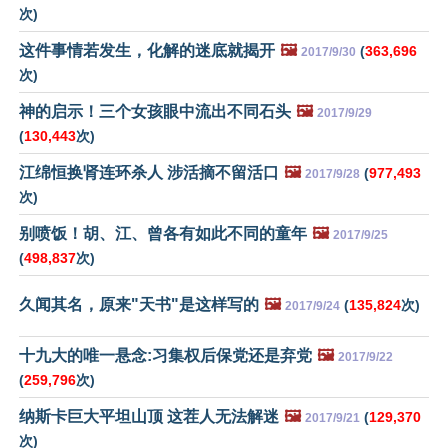
次)
这件事情若发生，化解的迷底就揭开
🖼️
(
363,696
2017/9/30
次)
神的启示！三个女孩眼中流出不同石头
🖼️
2017/9/29
(
130,443
次)
江绵恒换肾连环杀人 涉活摘不留活口
🖼️
(
977,493
2017/9/28
次)
别喷饭！胡、江、曾各有如此不同的童年
🖼️
2017/9/25
(
498,837
次)
久闻其名，原来"天书"是这样写的
🖼️
(
135,824
次)
2017/9/24
十九大的唯一悬念:习集权后保党还是弃党
🖼️
2017/9/22
(
259,796
次)
纳斯卡巨大平坦山顶 这茬人无法解迷
🖼️
(
129,370
2017/9/21
次)