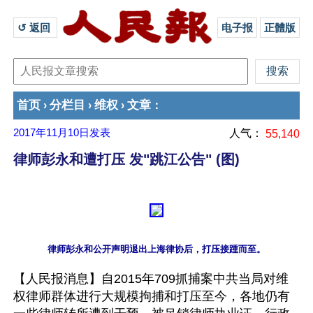
↺ 返回 
电子报
正體版
首页
分栏目
维权
文章
›
›
›
：
2017年11月10日
发表
人气：
55,140
律师彭永和遭打压 发"跳江公告" (图)
【人民报消息】自2015年709抓捕案中共当局对维
权律师群体进行大规模拘捕和打压至今，各地仍有