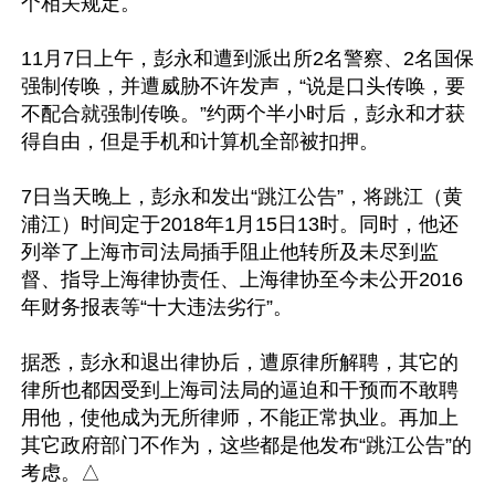
个相关规定。

11月7日上午，彭永和遭到派出所2名警察、2名国保
强制传唤，并遭威胁不许发声，“说是口头传唤，要
不配合就强制传唤。”约两个半小时后，彭永和才获
得自由，但是手机和计算机全部被扣押。

7日当天晚上，彭永和发出“跳江公告”，将跳江（黄
浦江）时间定于2018年1月15日13时。同时，他还
列举了上海市司法局插手阻止他转所及未尽到监
督、指导上海律协责任、上海律协至今未公开2016
年财务报表等“十大违法劣行”。

据悉，彭永和退出律协后，遭原律所解聘，其它的
律所也都因受到上海司法局的逼迫和干预而不敢聘
用他，使他成为无所律师，不能正常执业。再加上
其它政府部门不作为，这些都是他发布“跳江公告”的