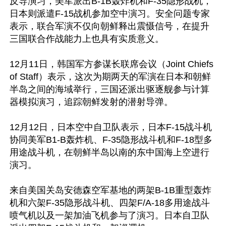
反导演习，美军派出B-1B轰炸机和F-35隐形战机，
日本则派遣F-15战机参加空中演习。安全问题专家
表示，联合军演不仅向朝鲜释出震慑信号，在提升
三国联合作战能力上也具有实质意义。

12月11日，韩国军方参谋长联席会议（Joint Chiefs 
of Staff）表示，这次为期两天的军演在日本和朝鲜
半岛之间的海域举行，三国还派出驱逐舰参与计算
器模拟演习，追踪朝鲜发射的潜射导弹。

12月12日，日本空中自卫队表示，日本F-15战斗机
协同美军B1-B轰炸机、F-35隐形战斗机和F-18型多
用途战斗机，在朝鲜半岛以南的东中国海上空进行
演习。

来自美国关岛安德森空军基地的两架B-1B重型轰炸
机和六架F-35隐形战斗机、四架F/A-18多用途战斗
喷气机以及一架加油飞机参与了演习。日本自卫队