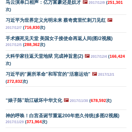
马云演单口相声：亿万富豪还是奴才
🖼️
(
251,301
2017/12/9
次)
习近平为世界定义光明未来 蔡奇窝里忙刺刀见红
🖼️
(
716,830
次)
2017/12/7
手术濒死见天堂 美国女子接使命再返人间(图/2视频)
(
288,362
次)
2017/12/5
大科学家往返天堂地狱 完成神旨意(2)
🖼️
(
166,424
2017/12/4
次)
习近平的"厕所革命"和军官的"活塞运动"
🖼️
2017/12/1
(
272,832
次)
“婊子陈”助江破坏中华文化
🖼️
(
678,592
次)
2017/11/30
神的呼唤！白宫圣诞节重返200年悠久传统(多图/2视频)
(
371,964
次)
2017/11/29