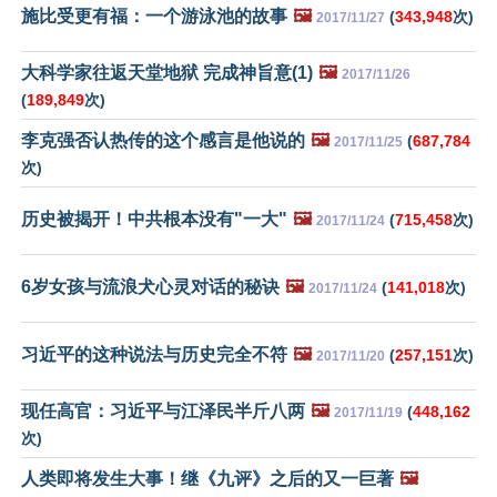
施比受更有福：一个游泳池的故事
🖼️
(
343,948
次)
2017/11/27
大科学家往返天堂地狱 完成神旨意(1)
🖼️
2017/11/26
(
189,849
次)
李克强否认热传的这个感言是他说的
🖼️
(
687,784
2017/11/25
次)
历史被揭开！中共根本没有"一大"
🖼️
(
715,458
次)
2017/11/24
6岁女孩与流浪犬心灵对话的秘诀
🖼️
(
141,018
次)
2017/11/24
习近平的这种说法与历史完全不符
🖼️
(
257,151
次)
2017/11/20
现任高官：习近平与江泽民半斤八两
🖼️
(
448,162
2017/11/19
次)
人类即将发生大事！继《九评》之后的又一巨著
🖼️