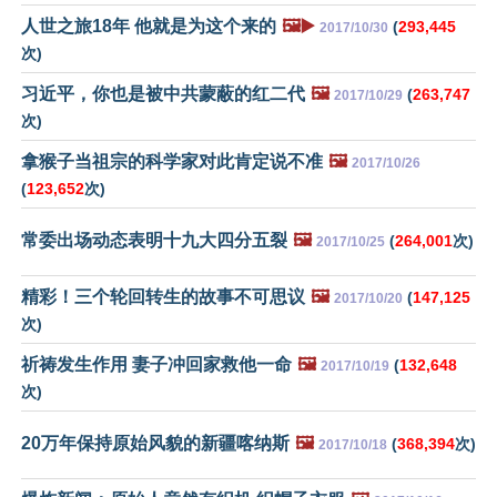
人世之旅18年 他就是为这个来的
🖼️▶️
(
293,445
2017/10/30
次)
习近平，你也是被中共蒙蔽的红二代
🖼️
(
263,747
2017/10/29
次)
拿猴子当祖宗的科学家对此肯定说不准
🖼️
2017/10/26
(
123,652
次)
常委出场动态表明十九大四分五裂
🖼️
(
264,001
次)
2017/10/25
精彩！三个轮回转生的故事不可思议
🖼️
(
147,125
2017/10/20
次)
祈祷发生作用 妻子冲回家救他一命
🖼️
(
132,648
2017/10/19
次)
20万年保持原始风貌的新疆喀纳斯
🖼️
(
368,394
次)
2017/10/18