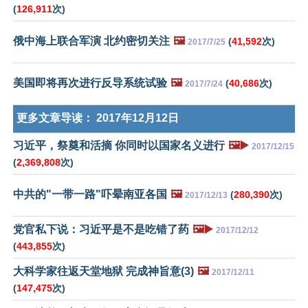
(
126,911
次)
俄中海上联合军演 北约密切关注
🖼️
(
41,592
次)
2017/7/25
美国即将再次进行反导系统试验
🖼️
(
40,686
次)
2017/7/24
更多文章导读：
2017年12月12日
习近平，祭奠和活摘 你同时以国家名义进行
🖼️▶️
2017/12/15
(
2,369,808
次)
中共的"一带一路"吓晕南亚各国
🖼️
(
280,390
次)
2017/12/13
党官私下说：习近平是不是吃错了药
🖼️▶️
2017/12/12
(
443,855
次)
大科学家往返天堂地狱 完成神旨意(3)
🖼️
2017/12/11
(
147,475
次)