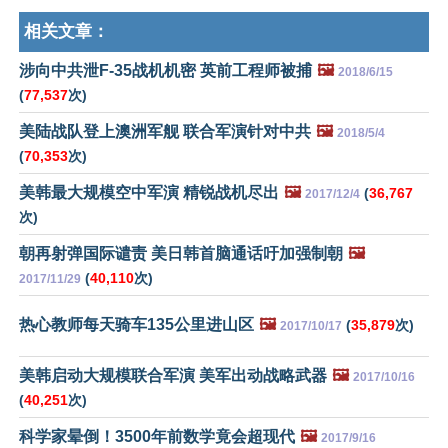
相关文章：
涉向中共泄F-35战机机密 英前工程师被捕
🖼️
2018/6/15
(
77,537
次)
美陆战队登上澳洲军舰 联合军演针对中共
🖼️
2018/5/4
(
70,353
次)
美韩最大规模空中军演 精锐战机尽出
🖼️
(
36,767
2017/12/4
次)
朝再射弹国际谴责 美日韩首脑通话吁加强制朝
🖼️
(
40,110
次)
2017/11/29
热心教师每天骑车135公里进山区
🖼️
(
35,879
次)
2017/10/17
美韩启动大规模联合军演 美军出动战略武器
🖼️
2017/10/16
(
40,251
次)
科学家晕倒！3500年前数学竟会超现代
🖼️
2017/9/16