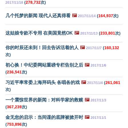
(
278,732
次)
2017/11/18
几个托梦的新闻 现代人还真得看
🖼️
(
164,937
次)
2017/11/14
这姑娘专款不专用 在美国竟然OK
🖼️
(
233,801
次)
2017/11/13
你的时辰还未到！回去告诉活着的人
🖼️
(
160,132
2017/11/7
次)
初心换！中纪委网站重磅专栏告别之后
🖼️
2017/11/6
(
236,541
次)
习近平率常委上海拜码头 各唱各的戏
🖼️
(
261,061
2017/11/4
次)
一个震惊世界的新闻：对科学家的救赎
🖼️
2017/11/3
(
367,239
次)
金无怠的启示：当间谍的底牌被掀开时
🖼️
2017/11/1
(
753,896
次)