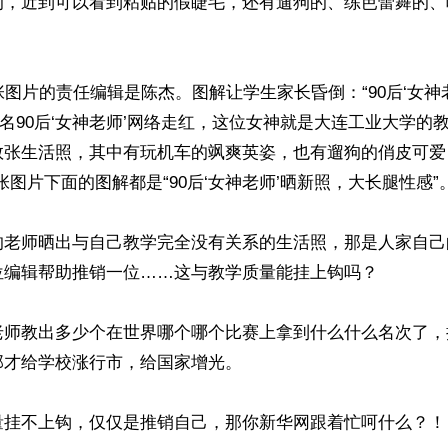
的，近到可以看到粘贴的假睫毛，还有遛狗的、练芭蕾舞的、
张图片的责任编辑是陈杰。图解让学生家长昏倒：“90后‘女神
一名90后‘女神老师’网络走红，这位女神就是大连工业大学的
数张生活照，其中有玩机车的飒爽英姿，也有遛狗的俏皮可爱
张图片下面的图解都是“90后‘女神老师’晒新照，大长腿性感”。 
的老师晒出与自己教学完全没有关系的生活照，那是人家自己
编辑帮助推销一位……这与教学质量能挂上钩吗？ 

老师教出多少个在世界哪个哪个比赛上拿到什么什么名次了，
才给学校涨行市，给国家增光。

量挂不上钩，仅仅是推销自己，那你新华网跟着忙呵什么？！
