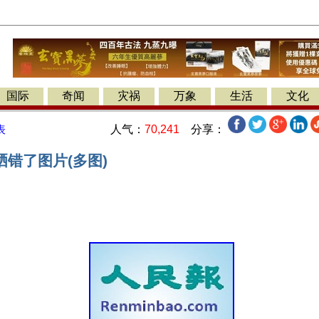
国际
奇闻
灾祸
万象
生活
文化
人气：
70,241
分享：
表
错了图片(多图)