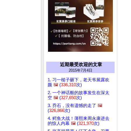
近期最受欢迎的文章
2015年7月4日
1. 习一槌子砸下，老天爷展露欢
颜
🖼️
(
336,310
次)
2. 一个神话般的故事发生在深太
空
🖼️
(
327,650
次)
3. 乔石，没有遗憾的走了
🖼️
(
326,866
次)
4. 鳄鱼大战！薄熙来周永康进去
的惊人内幕
🖼️
(
321,970
次)