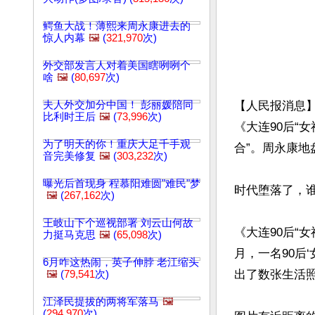
鳄鱼大战！薄熙来周永康进去的
惊人内幕
🖼️
(
321,970
次)
外交部发言人对着美国瞎咧咧个
啥
🖼️
(
80,697
次)
夫人外交加分中国！ 彭丽媛陪同
【人民报消息
比利时王后
🖼️
(
73,996
次)
《大连90后“
为了明天的你！重庆大足千手观
合”。周永康地
音完美修复
🖼️
(
303,232
次)
曝光后首现身 程慕阳难圆"难民"梦
时代堕落了，谁
🖼️
(
267,162
次)
王岐山下个巡视部署 刘云山何故
《大连90后“
力挺马克思
🖼️
(
65,098
次)
月，一名90后
6月咋这热闹，英子伸脖 老江缩头
出了数张生活照
🖼️
(
79,541
次)
江泽民提拔的两将军落马
🖼️
(
294,970
次)