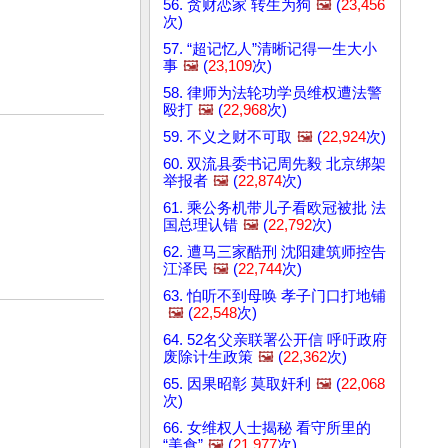
56. 贪财恋家 转生为狗
🖼️
(
23,456
次)
57. “超记忆人”清晰记得一生大小
事
🖼️
(
23,109
次)
58. 律师为法轮功学员维权遭法警
殴打
🖼️
(
22,968
次)
59. 不义之财不可取
🖼️
(
22,924
次)
60. 双流县委书记周先毅 北京绑架
举报者
🖼️
(
22,874
次)
61. 乘公务机带儿子看欧冠被批 法
国总理认错
🖼️
(
22,792
次)
62. 遭马三家酷刑 沈阳建筑师控告
江泽民
🖼️
(
22,744
次)
63. 怕听不到母唤 孝子门口打地铺
🖼️
(
22,548
次)
64. 52名父亲联署公开信 呼吁政府
废除计生政策
🖼️
(
22,362
次)
65. 因果昭彰 莫取奸利
🖼️
(
22,068
次)
66. 女维权人士揭秘 看守所里的
“美食”
🖼️
(
21,977
次)