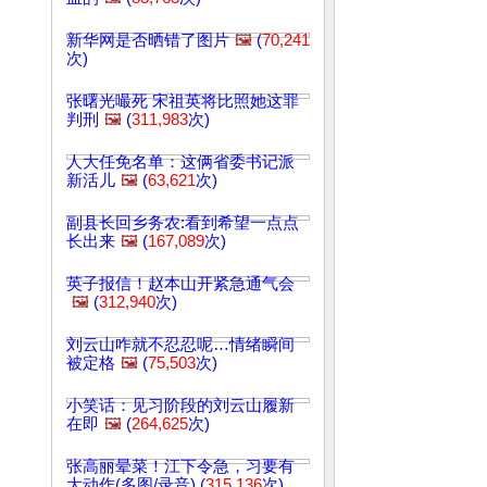
新华网是否晒错了图片
🖼️
(
70,241
次)
张曙光嘬死 宋祖英将比照她这罪
判刑
🖼️
(
311,983
次)
人大任免名单：这俩省委书记派
新活儿
🖼️
(
63,621
次)
副县长回乡务农:看到希望一点点
长出来
🖼️
(
167,089
次)
英子报信！赵本山开紧急通气会
🖼️
(
312,940
次)
刘云山咋就不忍忍呢…情绪瞬间
被定格
🖼️
(
75,503
次)
小笑话：见习阶段的刘云山履新
在即
🖼️
(
264,625
次)
张高丽晕菜！江下令急，习要有
大动作(多图/录音) (
315,136
次)