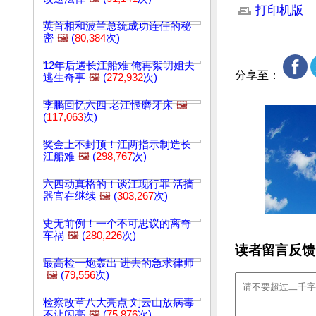
打印机版
英首相和波兰总统成功连任的秘
密
🖼️
(
80,384
次)
12年后遇长江船难 俺再絮叨姐夫
分享至：
逃生奇事
🖼️
(
272,932
次)
李鹏回忆六四 老江恨磨牙床
🖼️
(
117,063
次)
奖金上不封顶！江两指示制造长
江船难
🖼️
(
298,767
次)
六四动真格的！谈江现行罪 活摘
器官在继续
🖼️
(
303,267
次)
史无前例！一个不可思议的离奇
车祸
🖼️
(
280,226
次)
读者留言反馈
最高检一炮轰出 进去的急求律师
🖼️
(
79,556
次)
检察改革八大亮点 刘云山放病毒
不让闪亮
🖼️
(
75,876
次)