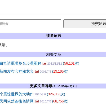
读者留言
反馈。
相关文章
白宫请愿书签名步骤图解
🖼️
(
56,101
次)
2012/12/12
新闻发布会神秘龙套
🖼️
(
19,195
次)
2008/7/4
更多文章导读：
2015年7月4日
个震惊世界的大动作
(
326,053
次)
2015/7/6
民网依然连接色情网
🖼️
(
68,756
次)
2015/7/6