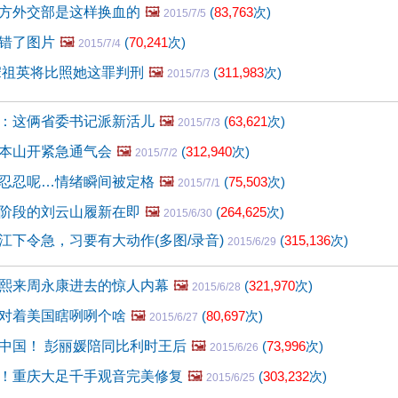
方外交部是这样换血的
🖼️
(
83,763
次)
2015/7/5
错了图片
🖼️
(
70,241
次)
2015/7/4
宋祖英将比照她这罪判刑
🖼️
(
311,983
次)
2015/7/3
：这俩省委书记派新活儿
🖼️
(
63,621
次)
2015/7/3
本山开紧急通气会
🖼️
(
312,940
次)
2015/7/2
忍忍呢…情绪瞬间被定格
🖼️
(
75,503
次)
2015/7/1
阶段的刘云山履新在即
🖼️
(
264,625
次)
2015/6/30
江下令急，习要有大动作(多图/录音)
(
315,136
次)
2015/6/29
熙来周永康进去的惊人内幕
🖼️
(
321,970
次)
2015/6/28
对着美国瞎咧咧个啥
🖼️
(
80,697
次)
2015/6/27
中国！ 彭丽媛陪同比利时王后
🖼️
(
73,996
次)
2015/6/26
！重庆大足千手观音完美修复
🖼️
(
303,232
次)
2015/6/25