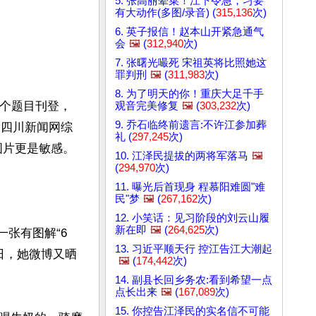
5. 张高丽晕菜！江下令急，习要
有大动作(多图/录音) (
315,136
次)
6. 英子报信！赵本山开紧急通气
会
🖼️
(
312,940
次)
7. 张曙光嘬死 宋祖英将比照她这
罪判刑
🖼️
(
311,983
次)
8. 为了明天的你！重庆大足千手
两个题目刊登，
观音完美修复
🖼️
(
303,232
次)
9. 乔石临终前遗言:不许江参加葬
“四川新闻网综
礼 (
297,245
次)
片更是敏感。

10. 江泽民提拔的两将军落马
🖼️
(
294,970
次)
11. 曝光后首现身 程慕阳难圆"难
民"梦
🖼️
(
267,162
次)
12. 小笑话：见习阶段的刘云山履
新在即
🖼️
(
264,625
次)
一张有图解“6
13. 习近平顺天行 控江告江大潮起
日，她微博又晒
🖼️
(
174,442
次)
14. 副县长回乡务农:看到希望一点
点长出来
🖼️
(
167,089
次)
15. 你控告江泽民的实名信不可能