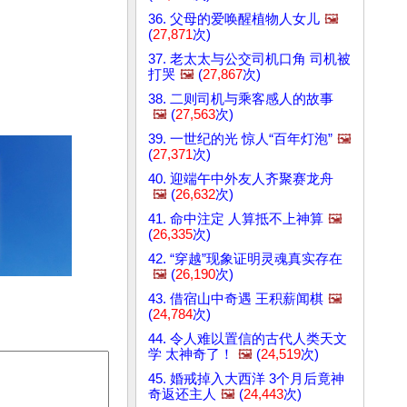
36. 父母的爱唤醒植物人女儿
🖼️
(
27,871
次)
37. 老太太与公交司机口角 司机被
打哭
🖼️
(
27,867
次)
38. 二则司机与乘客感人的故事
🖼️
(
27,563
次)
39. 一世纪的光 惊人“百年灯泡”
🖼️
(
27,371
次)
40. 迎端午中外友人齐聚赛龙舟
🖼️
(
26,632
次)
41. 命中注定 人算抵不上神算
🖼️
(
26,335
次)
42. “穿越”现象证明灵魂真实存在
🖼️
(
26,190
次)
43. 借宿山中奇遇 王积薪闻棋
🖼️
(
24,784
次)
44. 令人难以置信的古代人类天文
学 太神奇了！
🖼️
(
24,519
次)
45. 婚戒掉入大西洋 3个月后竟神
奇返还主人
🖼️
(
24,443
次)