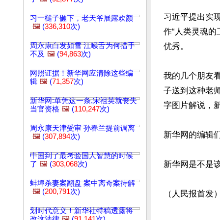
习近平提出实
习一槌子砸下，老天爷展露欢颜
🖼️
(
336,310
次)
作“人类灵魂
周永康白发如雪 江喉舌为何措手
优秀。

不及
🖼️
(
94,863
次)
网照证据！新华网应清除这些编
我的几个朋友
辑
🖼️
(
71,357
次)
子送到这种老
新华网:单凭这一条,宋祖英就丧失
字图片解说，新
当官资格
🖼️
(
110,247
次)
周永康天津受审 孙春兰提前调离
新华网的编辑们
🖼️
(
307,894
次)
中国到了最考验国人智慧的时候
新华网是不是该
了
🖼️
(
303,068
次)
蚌埠杀妻案翻盘 案中离奇案待解
🖼️
(
200,791
次)
（人民报首发
划时代意义！新华社特稿透露将
文章网址: http://w
改这法律
🖼️
(
91,141
次)