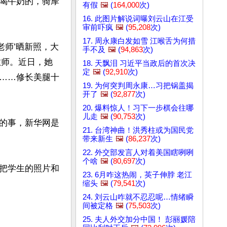
喝牛奶的，骑摩
有假
🖼️
(
164,000
次)
16. 此图片解说词曝刘云山在江受
审前吓疯
🖼️
(
95,208
次)
17. 周永康白发如雪 江喉舌为何措
老师’晒新照，大
手不及
🖼️
(
94,863
次)
教师。近日，她
18. 天飘泪 习近平当政后的首次决
定
🖼️
(
92,910
次)
……修长美腿十
19. 为何突判周永康…习把锅盖揭


开了
🖼️
(
92,877
次)
20. 爆料惊人！习下一步棋会往哪
儿走
🖼️
(
90,753
次)
的事，新华网是
21. 台湾神曲！洪秀柱或为国民党
带来新生
🖼️
(
86,237
次)
22. 外交部发言人对着美国瞎咧咧
个啥
🖼️
(
80,697
次)
把学生的照片和
23. 6月咋这热闹，英子伸脖 老江
缩头
🖼️
(
79,541
次)
24. 刘云山咋就不忍忍呢…情绪瞬
间被定格
🖼️
(
75,503
次)
25. 夫人外交加分中国！ 彭丽媛陪