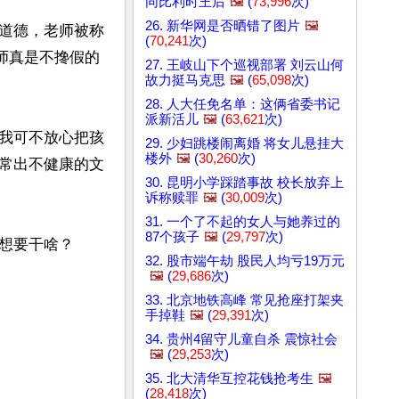
同比利时王后
🖼️
(
73,996
次)
26. 新华网是否晒错了图片
🖼️
道德，老师被称
(
70,241
次)
师真是不搀假的
27. 王岐山下个巡视部署 刘云山何
故力挺马克思
🖼️
(
65,098
次)
28. 人大任免名单：这俩省委书记
派新活儿
🖼️
(
63,621
次)
我可不放心把孩
29. 少妇跳楼闹离婚 将女儿悬挂大
楼外
🖼️
(
30,260
次)
常出不健康的文
30. 昆明小学踩踏事故 校长放弃上
诉称赎罪
🖼️
(
30,009
次)
31. 一个了不起的女人与她养过的
87个孩子
🖼️
(
29,797
次)
要干啥？ 

32. 股市端午劫 股民人均亏19万元
🖼️
(
29,686
次)
33. 北京地铁高峰 常见抢座打架夹
手掉鞋
🖼️
(
29,391
次)
34. 贵州4留守儿童自杀 震惊社会
🖼️
(
29,253
次)
35. 北大清华互控花钱抢考生
🖼️
(
28,418
次)