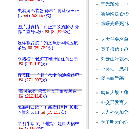
李光耀死，中
夹着尾巴装怂 孙春兰将让位王正
新华网是否晒
伟
🖼️
(
293,197
次)
张曙光嘬死 
图片泄真情：俞正声谈的起劲 孙
春兰置身局外
🖼️
(
84,626
次)
人大任免名单
这样教育孩子的文章新华网应该
多出
🖼️
(
69,764
次)
英子报信！赵
刘云山咋就不
杀猪榜！老虎苍蝇惧怕任前公示
🖼️
(
281,181
次)
小笑话：见习
程慕阳,一个野心勃勃的通缉逃犯
张高丽晕菜！
🖼️
(
271,937
次)
"聂树斌案"昭雪的真正难度所在
鳄鱼大战！薄
🖼️
(
212,114
次)
外交部发言人
慎海雄该歇了！新华社副社长批
夫人外交加分
习赞刘云山
🖼️
(
95,153
次)
为了明天的你
半明半暗 刘亚洲指江是最大祸根
🖼️
(
79,864
次)