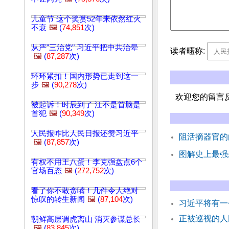
儿童节 这个奖赏52年来依然红火
不衰
🖼️
(
74,851
次)
从严"三治党" 习近平把中共治晕
读者暱称:
🖼️
(
87,287
次)
环环紧扣！国内形势已走到这一
步
🖼️
(
90,278
次)
欢迎您的留言
被起诉！时辰到了 江不是首脑是
首犯
🖼️
(
90,349
次)
人民报咋比人民日报还赞习近平
阻活摘器官的
🖼️
(
87,857
次)
图解史上最强
有权不用王八蛋！李克强盘点6个
官场百态
🖼️
(
272,752
次)
看了你不敢贪嘴！几件令人绝对
惊叹的转生新闻
🖼️
(
87,104
次)
习近平将有一
正被巡视的人
朝鲜高层调虎离山 消灭参谋总长
🖼️
(
83,845
次)