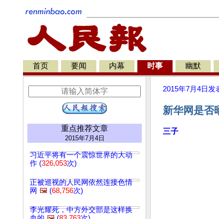
首页
要闻
内幕
时事
幽默
2015年7月4日
发
新华网是否晒
重点推荐文章
三子
2015年7月4日
习近平将有一个震惊世界的大动
作 (
326,053
次)
正被巡视的人民网依然连接色情
网
🖼️
(
68,756
次)
李光耀死，中方外交部是这样换
血的
🖼️
(
83,763
次)