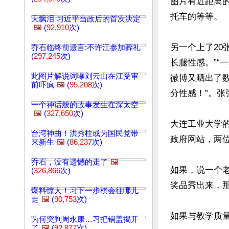
图片有近距离
托车的等等。

天飘泪 习近平当政后的首次决定
🖼️
(
92,910
次)
另一个上了20
乔石临终前遗言:不许江参加葬礼
(
297,245
次)
长腿性感。”“
此图片解说词曝刘云山在江受审
微博又晒出了
前吓疯
🖼️
(
95,208
次)
分性感！”。张
一个神话般的故事发生在深太空
🖼️
(
327,650
次)
大连工业大学
台湾神曲！洪秀柱或为国民党带
政府网站，两位
来新生
🖼️
(
86,237
次)
乔石，没有遗憾的走了
🖼️
如果，说一个
(
326,866
次)
奖品秀出来，那
爆料惊人！习下一步棋会往哪儿
走
🖼️
(
90,753
次)
如果与教学质
为何突判周永康…习把锅盖揭开
了
🖼️
(
92,877
次)