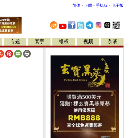
简体
-
正體
-
手机版
-
电子报
专题
寰宇
维权
视频
杂谈