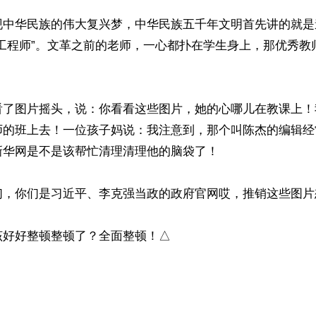
现中华民族的伟大复兴梦，中华民族五千年文明首先讲的就是
的工程师”。文革之前的老师，一心都扑在学生身上，那优秀教
看了图片摇头，说：你看看这些图片，她的心哪儿在教课上！
师的班上去！一位孩子妈说：我注意到，那个叫陈杰的编辑经
华网是不是该帮忙清理清理他的脑袋了！

，你们是习近平、李克强当政的政府官网哎，推销这些图片想
好好整顿整顿了？全面整顿！△

）
ww.renminbao.com/rmb/articles/2015/7/4/61656.html