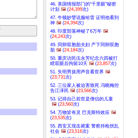
46. 美国情报部门的“千里眼”秘密
计划
🖼️
(
24,399
次)
47. 牛顿妙譬说服哈雷 证明他看到
神
🖼️
(
24,394
次)
48. 印度部落神秘了6万年
🖼️
(
24,243
次)
49. 同卵双胞胎夫妇 产下同卵双胞
胎
🖼️
(
24,184
次)
50. 重庆访民伍永芳纪念六四被打
瞎双眼后拘留10天
🖼️
(
23,857
次)
51. 失明男孩用声音看世界
🖼️
(
23,731
次)
52. 三位家人被迫害致死 冯晓梅控
告江泽民
🖼️
(
23,566
次)
53. 记得自己前世是僧侣的儿童
🖼️
(
23,560
次)
54. 万物皆有灵 巴克斯特效应
🖼️
(
23,535
次)
55. 西安又现击毙案 警察持枪扰乱
社会
🖼️
(
23,516
次)