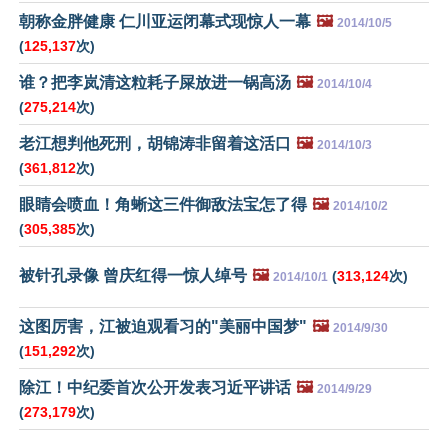
朝称金胖健康 仁川亚运闭幕式现惊人一幕
🖼️
2014/10/5
(
125,137
次)
谁？把李岚清这粒耗子屎放进一锅高汤
🖼️
2014/10/4
(
275,214
次)
老江想判他死刑，胡锦涛非留着这活口
🖼️
2014/10/3
(
361,812
次)
眼睛会喷血！角蜥这三件御敌法宝怎了得
🖼️
2014/10/2
(
305,385
次)
被针孔录像 曾庆红得一惊人绰号
🖼️
(
313,124
次)
2014/10/1
这图厉害，江被迫观看习的"美丽中国梦"
🖼️
2014/9/30
(
151,292
次)
除江！中纪委首次公开发表习近平讲话
🖼️
2014/9/29
(
273,179
次)