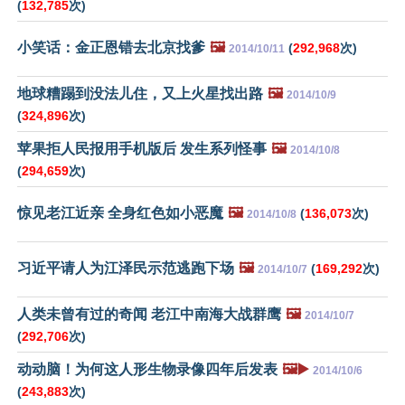
(
132,785
次)
小笑话：金正恩错去北京找爹
🖼️
(
292,968
次)
2014/10/11
地球糟蹋到没法儿住，又上火星找出路
🖼️
2014/10/9
(
324,896
次)
苹果拒人民报用手机版后 发生系列怪事
🖼️
2014/10/8
(
294,659
次)
惊见老江近亲 全身红色如小恶魔
🖼️
(
136,073
次)
2014/10/8
习近平请人为江泽民示范逃跑下场
🖼️
(
169,292
次)
2014/10/7
人类未曾有过的奇闻 老江中南海大战群鹰
🖼️
2014/10/7
(
292,706
次)
动动脑！为何这人形生物录像四年后发表
🖼️▶️
2014/10/6
(
243,883
次)