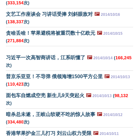
(
333,154
次)
文艺工作座谈会 习讲话受捧 刘斜眼敌对
🖼️
2014/10/16
(
138,337
次)
贪啥丢啥！苹果避税将被重罚数十亿欧元
🖼️
2014/10/15
(
271,884
次)
习近平一次高智商讲话，江系听懂了
🖼️
(
166,245
2014/10/14
次)
普京乐亚亚！不导弹 俄领海增1500平方公里
🖼️
2014/10/13
(
110,423
次)
面包车自燃成空壳 新生儿9天突起火
🖼️
(
98,132
2014/10/13
次)
暗杀总未遂，王岐山软硬不吃的惊人故事
🖼️
2014/10/12
(
334,480
次)
香港苹果护金三儿打习 刘云山权力受限
🖼️
2014/10/11