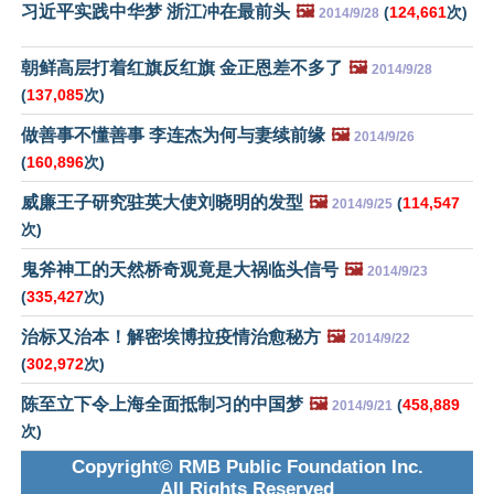
习近平实践中华梦 浙江冲在最前头
🖼️
(
124,661
次)
2014/9/28
朝鲜高层打着红旗反红旗 金正恩差不多了
🖼️
2014/9/28
(
137,085
次)
做善事不懂善事 李连杰为何与妻续前缘
🖼️
2014/9/26
(
160,896
次)
威廉王子研究驻英大使刘晓明的发型
🖼️
(
114,547
2014/9/25
次)
鬼斧神工的天然桥奇观竟是大祸临头信号
🖼️
2014/9/23
(
335,427
次)
治标又治本！解密埃博拉疫情治愈秘方
🖼️
2014/9/22
(
302,972
次)
陈至立下令上海全面抵制习的中国梦
🖼️
(
458,889
2014/9/21
次)
Copyright© RMB Public Foundation Inc.
All Rights Reserved