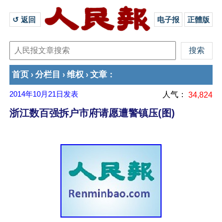
↺ 返回 
电子报
正體版
首页
分栏目
维权
文章
›
›
›
：
2014年10月21日
发表
人气：
34,824
浙江数百强拆户市府请愿遭警镇压(图)