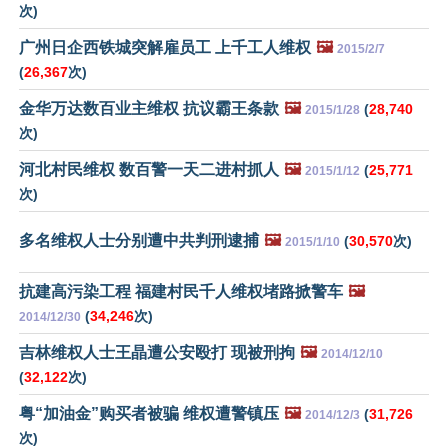
次)
广州日企西铁城突解雇员工 上千工人维权
🖼️
2015/2/7
(
26,367
次)
金华万达数百业主维权 抗议霸王条款
🖼️
(
28,740
2015/1/28
次)
河北村民维权 数百警一天二进村抓人
🖼️
(
25,771
2015/1/12
次)
多名维权人士分别遭中共判刑逮捕
🖼️
(
30,570
次)
2015/1/10
抗建高污染工程 福建村民千人维权堵路掀警车
🖼️
(
34,246
次)
2014/12/30
吉林维权人士王晶遭公安殴打 现被刑拘
🖼️
2014/12/10
(
32,122
次)
粤“加油金”购买者被骗 维权遭警镇压
🖼️
(
31,726
2014/12/3
次)