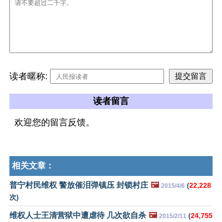
读者暱称:
读者留言
欢迎您的留言反馈。
相关文章：
普宁村民维权 警放催泪弹镇压 封锁村庄
🖼️
(
22,228
2015/4/6
次)
维权人士王清营狱中遭虐待 几次欲自杀
🖼️
(
24,755
2015/2/11