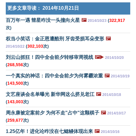
更多文章导读：
2014年10月21日
百万年一遇 彗星咋没一头撞向火星
🖼️
(
322,917
2014/10/23
次)
权当小笑话：金正恩遭酷刑 牙齿受损耳朵变形
🖼️
(
302,103
次)
2014/10/22
刘云山抓狂！四中全会前夕转移审周视线
🖼️▶️
2014/10/20
(
268,556
次)
一个真实的神话：四中全会前夕为何雾霾浓重
🖼️
2014/10/19
(
143,500
次)
文艺座谈会名单曝光 新华网这么挤兑老江
🖼️
2014/10/18
(
143,003
次)
周永康被定案前夕 为何不走"占中"这颗棋子
🖼️
2014/10/17
(
259,677
次)
1.25亿年！进化论咋没在七鳃鳗体现出来
🖼️
2014/10/16