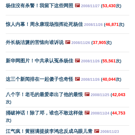
杨佳没有杀警！我留下这些网照
🖼️
(
53,430
次)
2008/11/27
惊人内幕！周永康现场指挥处死杨佳
(
46,871
次)
2008/11/26
外长杨洁篪的苦恼向谁诉说
🖼️
(
37,905
次)
2008/11/26
新华网图片！中共承认冤杀杨佳
🖼️
(
55,561
次)
2008/11/26
这三个新闻排在一起傻子也奇怪
🖼️
(
40,044
次)
2008/11/26
八个字！老毛的最爱牵出了他的最恨
🖼️
(
42,043
2008/11/25
次)
捅破神话！除了邓，谁也不敢这样做
🖼️
(
44,753
2008/11/24
次)
江气疯！黄丽满提拔李鸿忠反成乌眼儿青
🖼️
2008/11/23