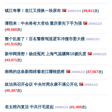
镇江奇事！老江又得换一块尿布
🖼️
(
39,911
次)
2008/12/4
薄熙来：中央将有大变动 重庆要先下手为强
🖼️
2008/12/3
(
49,560
次)
整个乱套了！百名警察驾巡逻车冲撞市委大楼
2008/12/3
(
41,515
次)
新华网泄密！杨佳冤死 上海气温骤降10摄氏度
🖼️
2008/12/2
(
43,071
次)
南韩的这条新闻碍着老江哪根筋疼
🖼️
(
37,567
次)
2008/12/2
政治局召开会议 中央对周永康不满公开化
🖼️
2008/12/1
(
45,307
次)
老太棺内复活 中共汗毛竖起
(
41,400
次)
2008/12/1