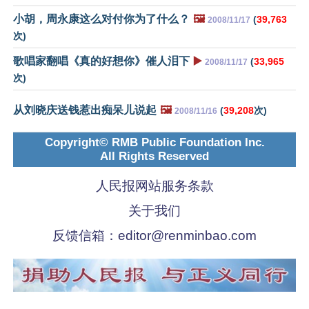
小胡，周永康这么对付你为了什么？
🖼️
(
39,763
2008/11/17
次)
歌唱家翻唱《真的好想你》催人泪下
▶️
(
33,965
2008/11/17
次)
从刘晓庆送钱惹出痴呆儿说起
🖼️
(
39,208
次)
2008/11/16
Copyright© RMB Public Foundation Inc.
All Rights Reserved
人民报网站服务条款
关于我们
反馈信箱：
editor@renminbao.com