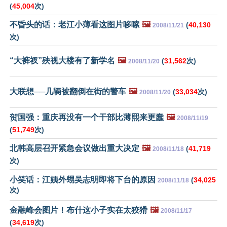
(
45,004
次)
不昏头的话：老江小薄看这图片哆嗦
🖼️
(
40,130
2008/11/21
次)
“大裤衩”殃视大楼有了新学名
🖼️
(
31,562
次)
2008/11/20
大联想──几辆被翻倒在街的警车
🖼️
(
33,034
次)
2008/11/20
贺国强：重庆再没有一个干部比薄熙来更蠢
🖼️
2008/11/19
(
51,749
次)
北韩高层召开紧急会议做出重大决定
🖼️
(
41,719
2008/11/18
次)
小笑话：江姨外甥吴志明即将下台的原因
(
34,025
2008/11/18
次)
金融峰会图片！布什这小子实在太狡猾
🖼️
2008/11/17
(
34,619
次)