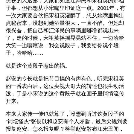
央视的人透露，大家都知道江泽民和宋祖英的那档
子事，但都想从小宋嘴里印证这一点。2001年，有
一次大家要合伙把宋祖英灌醉了，想从她嘴里掏出
点秘密来，没想到她酒量很大，一直不醉。但她却
很兴奋，把自己和江泽民的事嘀里嘟噜都说出来
了，走的时候，宋祖英摇摇晃晃站不住，一边哈哈
大笑一边嚷嚷说：我会说段子，我要给你说个段
子，哈哈哈……
就是这个黄段子惹出的祸。
赵安的专长就是把节目搞的有声有色，听完宋祖英
的一番表白后，这位央视大哥大的转述也很生动活
泼，于是小宋说的这个黄段子就在圈子里悄悄流传
开来。
本来大家传一传也就算了，没想到听过这黄段子的
“词坛怪杰”张俊以和赵安有个人矛盾，最后尖锐到要
报复赵安。怎么报复呢？检举赵安散布江宋丑闻，