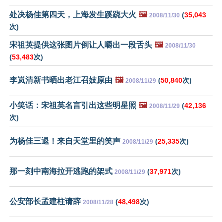
处决杨佳第四天，上海发生蹊跷大火
🖼️
(
35,043
2008/11/30
次)
宋祖英提供这张图片倒让人嚼出一段舌头
🖼️
2008/11/30
(
53,483
次)
李岚清新书晒出老江召妓原由
🖼️
(
50,840
次)
2008/11/29
小笑话：宋祖英名言引出这些明星照
🖼️
(
42,136
2008/11/29
次)
为杨佳三退！来自天堂里的笑声
(
25,335
次)
2008/11/29
那一刻中南海拉开逃跑的架式
(
37,971
次)
2008/11/29
公安部长孟建柱请辞
(
48,498
次)
2008/11/28