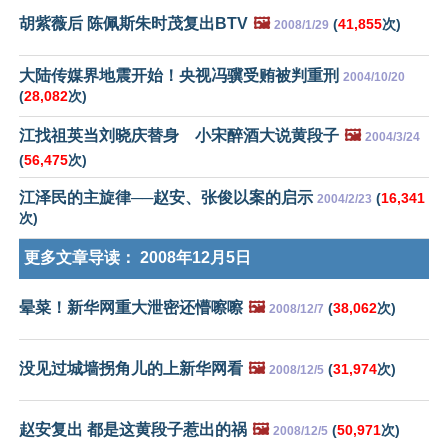
胡紫薇后 陈佩斯朱时茂复出BTV
🖼️
(
41,855
次)
2008/1/29
大陆传媒界地震开始！央视冯骥受贿被判重刑
2004/10/20
(
28,082
次)
江找祖英当刘晓庆替身 小宋醉酒大说黄段子
🖼️
2004/3/24
(
56,475
次)
江泽民的主旋律──赵安、张俊以案的启示
(
16,341
2004/2/23
次)
更多文章导读：
2008年12月5日
晕菜！新华网重大泄密还懵嚓嚓
🖼️
(
38,062
次)
2008/12/7
没见过城墙拐角儿的上新华网看
🖼️
(
31,974
次)
2008/12/5
赵安复出 都是这黄段子惹出的祸
🖼️
(
50,971
次)
2008/12/5