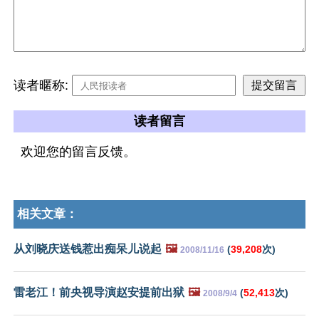
读者暱称:
读者留言
欢迎您的留言反馈。
相关文章：
从刘晓庆送钱惹出痴呆儿说起
🖼️
(
39,208
次)
2008/11/16
雷老江！前央视导演赵安提前出狱
🖼️
(
52,413
次)
2008/9/4