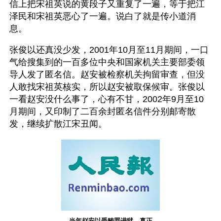
信上把宋祖英说的黄段子又重复了一遍，等于把江
泽民和宋祖英恶心了一遍。说白了就是传小道消
息。
张俊以还真没少发，2001年10月至11月期间，一口
气给搜集到的一百多位中央和国家机关主要部委领
导人发了匿名信。赵安被检察机关拘留审查，但没
人敢找宋祖英核实，所以赵安被取保候审。张俊以
一看赵安没什么事了，心有不甘，2002年9月至10
月期间，又印制了二百余封匿名信件分别邮寄散
发，继续扩散江宋丑闻。
当年赵安以受贿罪进狱，真正