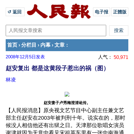
↺ 返回 
电子报
正體版
首页
分栏目
内幕
文章
›
›
›
：
2008年12月5日
发表
人气：
50,971
赵安复出 都是这黄段子惹出的祸（图）
林凌
赵安妻子卢秀梅澄清讹传。
【人民报消息】原央视文艺节目中心副主任兼文艺
部主任赵安在2003年被判刑十年。说实在的，那时
候没人相信他还有出狱之日。天津那位歌唱女演员
谢津就因为无意中看见宋祖英车里有一张中南海通