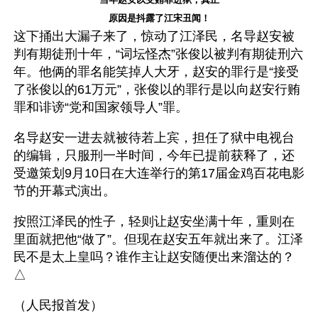
原因是抖露了江宋丑闻！
这下捅出大漏子来了，惊动了江泽民，名导赵安被
判有期徒刑十年，“词坛怪杰”张俊以被判有期徒刑六
年。他俩的罪名能笑掉人大牙，赵安的罪行是“接受
了张俊以的61万元”，张俊以的罪行是以向赵安行贿
罪和诽谤“党和国家领导人”罪。
名导赵安一进去就被待若上宾，担任了狱中电视台
的编辑，只服刑一半时间，今年已提前获释了，还
受邀策划9月10日在大连举行的第17届金鸡百花电影
节的开幕式演出。 
按照江泽民的性子，轻则让赵安坐满十年，重则在
里面就把他“做了”。但现在赵安五年就出来了。江泽
民不是太上皇吗？谁作主让赵安随便出来溜达的？
△
（人民报首发）