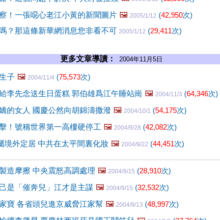
察！一張噁心老江小黃的新聞圖片
🖼️
(
42,950
次)
2005/1/12
嗎？那這條新華網消息您非看不可
(
29,411
次)
2005/1/12
更多文章導讀：
2004年11月5日
生子
🖼️
(
75,573
次)
2004/11/4
給李先念送生日蛋糕 郭伯雄爲江午睡站崗
🖼️
(
64,346
次)
2004/11/3
嬌的女人 國慶公然向胡錦濤撒潑
🖼️
(
54,175
次)
2004/10/1
擊！號稱世界第一高樓硬停工
🖼️
(
42,082
次)
2004/9/28
家屬境外定居 中共在太平間裏化妝
🖼️
(
44,451
次)
2004/9/22
製造摩擦 中央震怒高調處理
🖼️
(
28,910
次)
2004/9/15
己是「催奔兒」江才是主謀
🖼️
(
32,532
次)
2004/9/15
家寶 各省頭兒進京威脅江家幫
🖼️
(
48,997
次)
2004/9/13