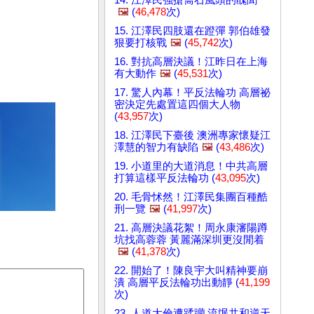
🖼️
(
46,478
次)
15. 江澤民四肢還在蹬彈 郭伯雄發
狠要打核戰
🖼️
(
45,742
次)
16. 對抗高層決議！江昨日在上海
有大動作
🖼️
(
45,531
次)
17. 驚人內幕！平反法輪功 高層祕
密決定先處置這四個大人物
(
43,957
次)
18. 江澤民下臺後 澳洲專家懷疑江
澤慧的智力有缺陷
🖼️
(
43,486
次)
19. 小道里的大道消息！中共高層
打算這樣平反法輪功 (
43,095
次)
20. 毛骨怵然！江澤民集團百種酷
刑一覽
🖼️
(
41,997
次)
21. 高層決議花絮！周永康瀋陽蹲
坑找高蓉蓉 黃麗滿深圳更沒閒着
🖼️
(
41,378
次)
22. 開始了！陳良宇大叫精神要崩
潰 高層平反法輪功出動靜 (
41,199
次)
23. 人道大倫遭蹂躪 流氓共和逆天