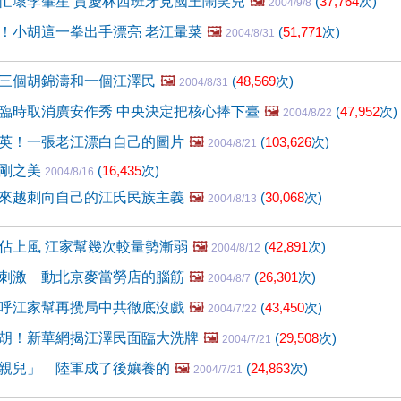
忙壞李肇星 賈慶林西班牙見國王鬧笑兒
🖼️
(
37,764
次)
2004/9/8
！小胡這一拳出手漂亮 老江暈菜
🖼️
(
51,771
次)
2004/8/31
三個胡錦濤和一個江澤民
🖼️
(
48,569
次)
2004/8/31
臨時取消廣安作秀 中央決定把核心捧下臺
🖼️
(
47,952
次)
2004/8/22
英！一張老江漂白自己的圖片
🖼️
(
103,626
次)
2004/8/21
陽剛之美
(
16,435
次)
2004/8/16
來越刺向自己的江氏民族主義
🖼️
(
30,068
次)
2004/8/13
佔上風 江家幫幾次較量勢漸弱
🖼️
(
42,891
次)
2004/8/12
刺激 動北京麥當勞店的腦筋
🖼️
(
26,301
次)
2004/8/7
呼江家幫再攪局中共徹底沒戲
🖼️
(
43,450
次)
2004/7/22
胡！新華網揭江澤民面臨大洗牌
🖼️
(
29,508
次)
2004/7/21
親兒」 陸軍成了後孃養的
🖼️
(
24,863
次)
2004/7/21