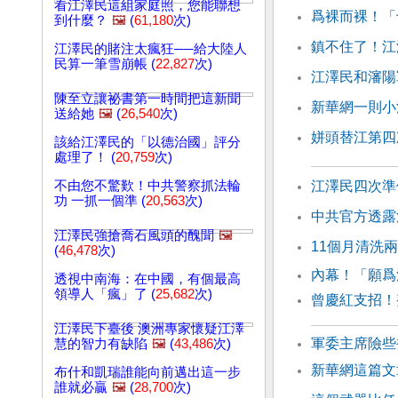
看江澤民這組家庭照，您能聯想
爲裸而裸！「
到什麼？
🖼️
(
61,180
次)
鎮不住了！江
江澤民的賭注太瘋狂──給大陸人
民算一筆雪崩帳 (
22,827
次)
江澤民和瀋陽
陳至立讓祕書第一時間把這新聞
新華網一則小
送給她
🖼️
(
26,540
次)
姘頭替江第四
該給江澤民的「以德治國」評分
處理了！ (
20,759
次)
不由您不驚歎！中共警察抓法輪
江澤民四次準
功 一抓一個準 (
20,563
次)
中共官方透露
江澤民強搶喬石風頭的醜聞
🖼️
11個月清洗
(
46,478
次)
內幕！「願爲
透視中南海：在中國，有個最高
領導人「瘋」了 (
25,682
次)
曾慶紅支招！
江澤民下臺後 澳洲專家懷疑江澤
軍委主席險些
慧的智力有缺陷
🖼️
(
43,486
次)
新華網這篇文
布什和凱瑞誰能向前邁出這一步
誰就必贏
🖼️
(
28,700
次)