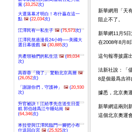
黨 (
33,252
次)
新華網用「天
大選落幕才明白！布什贏在這一
點
🖼️
(
22,034
次)
阻止不了。
江澤民有一私生子
🖼️
(
75,573
次)
新華網11月5
江澤民熬過漫長24小時──美國大
在2008年8
選日幕後戲
🖼️
(
30,885
次)
這句報導披露
共產領袖們的私生活
🖼️
(
89,034
次)
法新社說：「
高蓉蓉「飛了」 驚動北京高層
🖼️
(
26,052
次)
8是個最爲吉
「謝謝你們，守護神」
🖼️
(
20,930
次)
據悉，北京奧
升官祕訣！江給李先念送生日蛋
新華網這兩則新
糕 郭伯雄爲江午睡站崗
🖼️
(
64,346
次)
這個北京奧運
本拉登與江澤民臨門一腳把小布
文章網址: http://w
什送回白宮
🖼️
(
25,925
次)