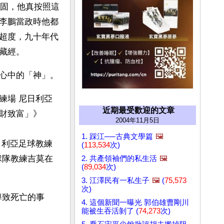
穩固，他真按照這
李鵬當政時他都
超度，九十年代
藏經。
中共當權者整天給老百姓灌輸的是「無神論」，因爲他們要把自己造成人民心中的「神」。 
練場 尼日利亞
近期最受歡迎的文章
財致富」》
2004年11月5日
1. 踩江──古典文學篇
🖼️
日利亞足球教練
(
113,534
次)
球隊教練吉莫在
2. 共產領袖們的私生活
🖼️
(
89,034
次)
3. 江澤民有一私生子
🖼️
(
75,573
次)
導致死亡的事
4. 這個新聞一曝光 郭伯雄曹剛川
能被生吞活剝了 (
74,273
次)