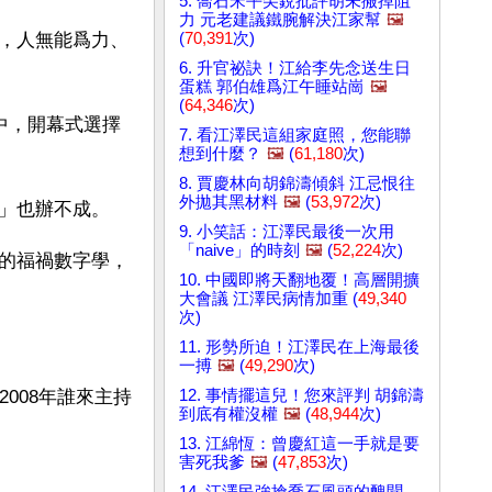
5. 喬石宋平尖銳批評胡未搬掉阻
力 元老建議鐵腕解決江家幫
🖼️
(
70,391
次)
，人無能爲力、
6. 升官祕訣！江給李先念送生日
蛋糕 郭伯雄爲江午睡站崗
🖼️
(
64,346
次)
中，開幕式選擇
7. 看江澤民這組家庭照，您能聯
想到什麼？
🖼️
(
61,180
次)
8. 賈慶林向胡錦濤傾斜 江忌恨往
外拋其黑材料
🖼️
(
53,972
次)
」也辦不成。
9. 小笑話：江澤民最後一次用
「naive」的時刻
🖼️
(
52,224
次)
的福禍數字學，
10. 中國即將天翻地覆！高層開擴
大會議 江澤民病情加重 (
49,340
次)
11. 形勢所迫！江澤民在上海最後
一搏
🖼️
(
49,290
次)
12. 事情擺這兒！您來評判 胡錦濤
008年誰來主持
到底有權沒權
🖼️
(
48,944
次)
13. 江綿恆：曾慶紅這一手就是要
害死我爹
🖼️
(
47,853
次)
14. 江澤民強搶喬石風頭的醜聞