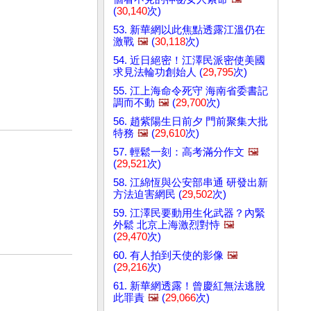
(
30,140
次)
53. 新華網以此焦點透露江溫仍在
激戰
🖼️
(
30,118
次)
54. 近日絕密！江澤民派密使美國
求見法輪功創始人 (
29,795
次)
55. 江上海命令死守 海南省委書記
調而不動
🖼️
(
29,700
次)
56. 趙紫陽生日前夕 門前聚集大批
特務
🖼️
(
29,610
次)
57. 輕鬆一刻：高考滿分作文
🖼️
(
29,521
次)
58. 江綿恆與公安部串通 研發出新
方法迫害網民 (
29,502
次)
59. 江澤民要動用生化武器？內緊
外鬆 北京上海激烈對恃
🖼️
(
29,470
次)
60. 有人拍到天使的影像
🖼️
(
29,216
次)
61. 新華網透露！曾慶紅無法逃脫
此罪責
🖼️
(
29,066
次)