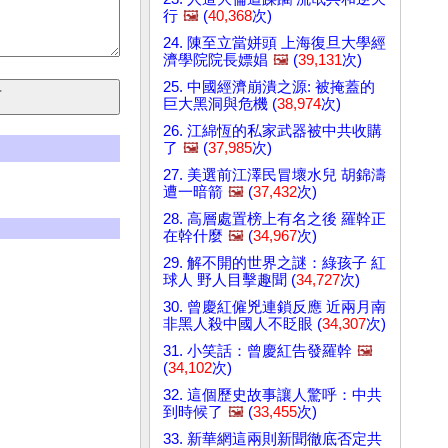
行
🖼️
(
40,368
次)
24. 陳至立當姘頭 上海復旦大學經
濟學院院長嫖娼
🖼️
(
39,131
次)
25. 中國經濟崩潰之源: 被掩蓋的
巨大黑洞與危機 (
38,974
次)
26. 江綿恆的私家武器被中共收購
了
🖼️
(
37,985
次)
27. 美選前江澤民冒壞水兒 胡錦濤
遭一暗箭
🖼️
(
37,432
次)
28. 高層處置榜上有名之後 羅幹正
在幹什麼
🖼️
(
34,967
次)
29. 解不開的世界之謎：綠孩子 紅
球人 野人目擊趣聞 (
34,727
次)
30. 曾慶紅僱兇連鎖反應 近兩月南
非黑人殺中國人不眨眼 (
34,307
次)
31. 小笑話：曾慶紅告發羅幹
🖼️
(
34,102
次)
32. 這個歷史故事讓人驚呼：中共
到時候了
🖼️
(
33,455
次)
33. 新華網這兩則新聞徹底否定共