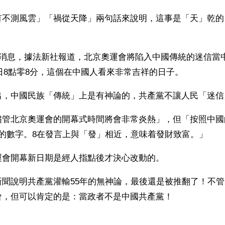
有不測風雲」「禍從天降」兩句話來說明，這事是「天」乾的
日消息，據法新社報道，北京奧運會將陷入中國傳統的迷信當
月8日8點零8分，這個在中國人看來非常吉祥的日子。
出，中國民族「傳統」上是有神論的，共產黨不讓人民「迷信
儘管北京奧運會的開幕式時間將會非常炎熱」，但「按照中國
祥的數字。8在發言上與「發」相近，意味着發財致富。」
運會開幕新日期是經人指點後才決心改動的。
聞說明共產黨灌輸55年的無神論，最後還是被推翻了！不管2
會，但可以肯定的是：當政者不是中國共產黨！
ww.renminbao.com/rmb/articles/2004/11/5/33081b.html