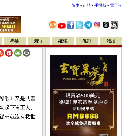
简体
-
正體
-
手機版
-
電子報
專題
寰宇
維權
視頻
雜談
際歌》又是共產
勾起下崗工人、
從來就沒有救世