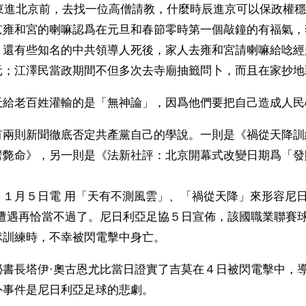
澤東進北京前，去找一位高僧請教，什麼時辰進京可以保政權
京雍和宮的喇嘛認爲在元旦和春節零時第一個敲鐘的有福氣，
；還有些知名的中共領導人死後，家人去雍和宮請喇嘛給唸經
元；江澤民當政期間不但多次去寺廟抽籤問卜，而且在家抄地
有兩則新聞徹底否定共產黨自己的學說。一則是《禍從天降訓
劈斃命》，另一則是《法新社評：北京開幕式改變日期爲「發
１１月５日電 用「天有不測風雲」、「禍從天降」來形容尼
的遭遇再恰當不過了。尼日利亞足協５日宣佈，該國職業聯賽
隊訓練時，不幸被閃電擊中身亡。
祕書長塔伊·奧古恩尤比當日證實了吉莫在４日被閃電擊中，
事件是尼日利亞足球的悲劇。 