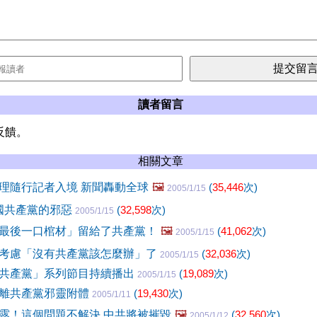
讀者留言
反饋。
相關文章
理隨行記者入境 新聞轟動全球
🖼️
(
35,446
次)
2005/1/15
中國共產黨的邪惡
(
32,598
次)
2005/1/15
最後一口棺材」留給了共產黨！
🖼️
(
41,062
次)
2005/1/15
考慮「沒有共產黨該怎麼辦」了
(
32,036
次)
2005/1/15
共產黨」系列節目持續播出
(
19,089
次)
2005/1/15
離共產黨邪靈附體
(
19,430
次)
2005/1/11
露！這個問題不解決 中共將被摧毀
🖼️
(
32,560
次)
2005/1/12