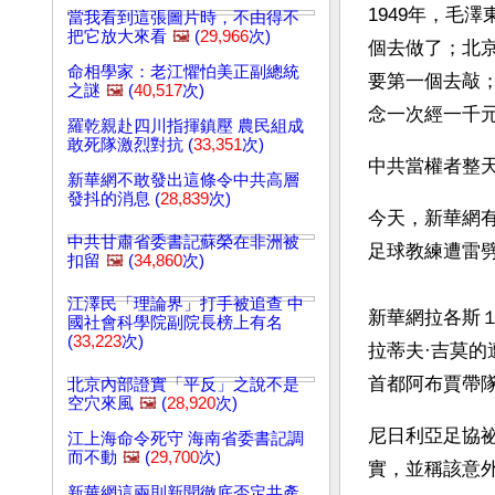
1949年，毛
當我看到這張圖片時，不由得不
把它放大來看
🖼️
(
29,966
次)
個去做了；北
命相學家：老江懼怕美正副總統
要第一個去敲
之謎
🖼️
(
40,517
次)
念一次經一千
羅乾親赴四川指揮鎮壓 農民組成
敢死隊激烈對抗 (
33,351
次)
新華網不敢發出這條令中共高層
發抖的消息 (
28,839
次)
今天，新華網
中共甘肅省委書記蘇榮在非洲被
足球教練遭雷
扣留
🖼️
(
34,860
次)
江澤民「理論界」打手被追查 中
新華網拉各斯
國社會科學院副院長榜上有名
(
33,223
次)
拉蒂夫·吉莫
首都阿布賈帶
北京內部證實「平反」之說不是
空穴來風
🖼️
(
28,920
次)
尼日利亞足協
江上海命令死守 海南省委書記調
而不動
🖼️
(
29,700
次)
實，並稱該意外
新華網這兩則新聞徹底否定共產