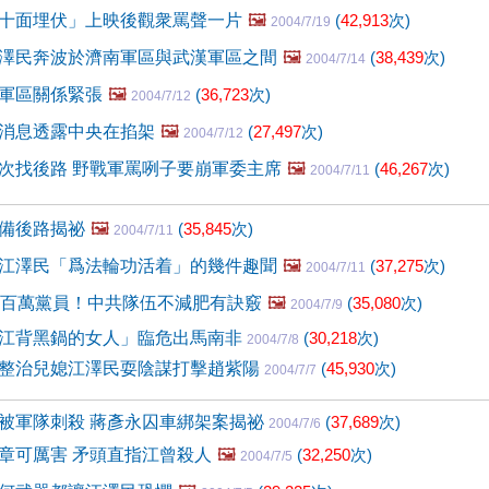
十面埋伏」上映後觀衆罵聲一片
🖼️
(
42,913
次)
2004/7/19
澤民奔波於濟南軍區與武漢軍區之間
🖼️
(
38,439
次)
2004/7/14
軍區關係緊張
🖼️
(
36,723
次)
2004/7/12
消息透露中央在掐架
🖼️
(
27,497
次)
2004/7/12
次找後路 野戰軍罵咧子要崩軍委主席
🖼️
(
46,267
次)
2004/7/11
備後路揭祕
🖼️
(
35,845
次)
2004/7/11
江澤民「爲法輪功活着」的幾件趣聞
🖼️
(
37,275
次)
2004/7/11
兩百萬黨員！中共隊伍不減肥有訣竅
🖼️
(
35,080
次)
2004/7/9
江背黑鍋的女人」臨危出馬南非
(
30,218
次)
2004/7/8
整治兒媳江澤民耍陰謀打擊趙紫陽
(
45,930
次)
2004/7/7
被軍隊刺殺 蔣彥永囚車綁架案揭祕
(
37,689
次)
2004/7/6
章可厲害 矛頭直指江曾殺人
🖼️
(
32,250
次)
2004/7/5