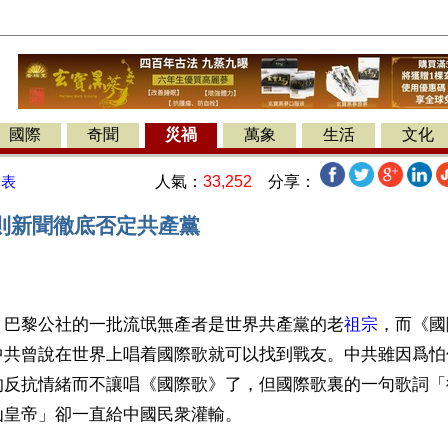
國際
奇聞
災禍
萬象
生活
文化
人氣：
33,252
分享：
發表
則新聞徹底否定共產黨
】巴黎公社的一批流氓無產者是世界共產黨的老
祖宗
，而《國
中共曾說在世界上唱着國際歌就可以找到戰友。中共雖因爲怕
的反抗情緒而不讓唱《國際歌》了，但國際歌裏的一句歌詞「
仙皇帝」卻一直給中國民衆灌輸。