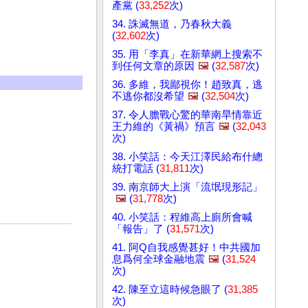
產黨 (
33,252
次)
34. 誅滅無道，乃春秋大義
(
32,602
次)
35. 用「李真」在新華網上搜索不
到任何文章的原因
🖼️
(
32,587
次)
36. 多維，我鄙視你！趙致真，逃
不逃你都沒希望
🖼️
(
32,504
次)
37. 令人膽戰心驚的華南旱情靠近
王力維的《黃禍》預言
🖼️
(
32,043
次)
38. 小笑話：今天江澤民給布什總
統打電話 (
31,811
次)
39. 南京師大上演「流氓現形記」
🖼️
(
31,778
次)
40. 小笑話：程維高上廁所會喊
「報告」了 (
31,571
次)
41. 阿Q自我感覺甚好！中共國加
息爲何全球金融地震
🖼️
(
31,524
次)
42. 陳至立這時候急眼了 (
31,385
次)