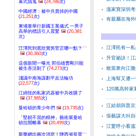
幕式搞鬼
🖼️
(
24,786
次)
溫家寶深圳考
中國經濟：被中共賣掉的中國
(
21,251
次)
有親屬在海外
柬埔寨舉行新國王冕儀式 一男子
高舉的標語引人震驚
🖼️
(
20,381
次)
江澤民有一私
江澤民到底欣賞吳官正哪一點？
🖼️
(
30,360
次)
升官祕訣！江
這個新聞一曝光 郭伯雄曹剛川能
敢當衆向江撒
被生吞活剝了 (
74,273
次)
淺議中南海謀劃平反法輪功
上海幫又遭一
(
22,577
次)
120萬高幹
江綿恆的私家武器被中共收購了
🖼️
(
37,985
次)
江給胡與普京
曼哈頓的青少年們
🖼️
(
19,735
次)
張藝謀大叫自
「堅韌不屈的精神」藝術展曼哈
頓拉開帷幕
🖼️
(
20,499
次)
江驚呼小看溫
新華網出兩次消息！陝西省長賈