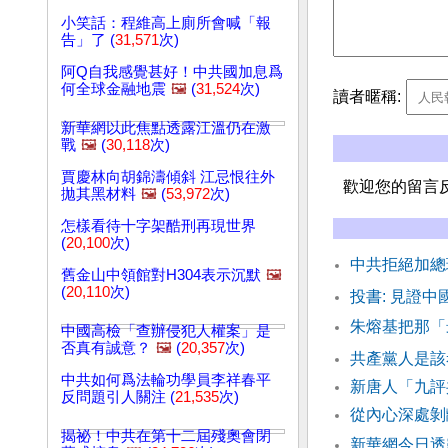
小笑話：程維高上廁所會喊「報
告」了 (
31,571
次)
阿Q自我感覺甚好！中共國加息爲
何全球金融地震
🖼️
(
31,524
次)
讀者暱稱:
新華網以此焦點透露江溫仍在激
戰
🖼️
(
30,118
次)
賈慶林向胡錦濤傾斜 江忌恨往外
歡迎您的留言
拋其黑材料
🖼️
(
53,972
次)
怎樣看待十字架酷刑再現世界
(
20,100
次)
中共拒絕加總
舊金山中領館對H304表示沉默
🖼️
(
20,110
次)
投書: 見證
朱熔基把那「
中國高檢「查辦侵犯人權案」是
否真有誠意？
🖼️
(
20,357
次)
共產黨人是該
中共如何爲法輪功學員李祥春平
新唐人「九評
反問題引人關注 (
21,535
次)
從內心深處剝
揭祕！中共在第十二屆殘奧會閉
新華網今日透