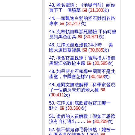
43. 匿名電話：《地獄門前》給你
買下了一個墳墓
🖼️
(
31,309
次)
44. 一頭飄逸白髮的怪石難倒各路
專家
🖼️
(
31,217
次)
45. 克林頓自曝瀕死體驗 手術時曾
見到黑色面具
🖼️
(
30,971
次)
46. 江澤民熬過漫長24小時──美
國大選日幕後戲
🖼️
(
30,885
次)
47. 揪貪官靠株連！寶馬撞人撞倒
黑龍江省政協主席
🖼️
(
30,585
次)
48. 如果蔣介石領導中國而不是共
產黨，中國會怎樣? (
30,490
次)
49. 達爾文無法解釋：科學家發現
了一個前所未知的矮人種
🖼️
(
30,411
次)
50. 江澤民到底欣賞吳官正哪一
點？
🖼️
(
30,360
次)
51. 虛假的人質解救！假如王恩德
沒有自行逃出……
🖼️
(
30,299
次)
52. 信不信鬼都毛骨悚然！她被一
個看不見的神祕女人索命
🖼️