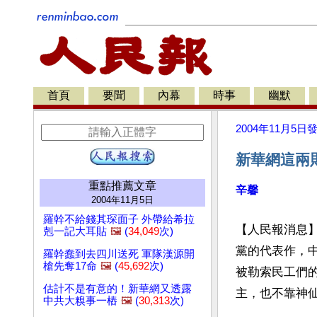
首頁
要聞
內幕
時事
幽默
2004年11月5日
新華網這兩
重點推薦文章
辛馨
2004年11月5日
羅幹不給錢其琛面子 外帶給希拉
【人民報消息
剋一記大耳貼
🖼️
(
34,049
次)
黨的代表作，
羅幹蠢到去四川送死 軍隊漢源開
槍先奪17命
🖼️
(
45,692
次)
被勒索民工們
估計不是有意的！新華網又透露
主，也不靠神
中共大糗事一樁
🖼️
(
30,313
次)