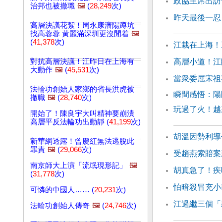
政協主席出訪
治邦也被撤職
🖼️
(
28,249
次)
昨天最後一忍
高層決議花絮！周永康瀋陽蹲坑
找高蓉蓉 黃麗滿深圳更沒閒着
🖼️
(
41,378
次)
江栽在上海！
對抗高層決議！江昨日在上海有
高層小道！江
大動作
🖼️
(
45,531
次)
當衆委屈宋祖
法輪功創始人家鄉的省長洪虎被
瞬間感悟：
撤職
🖼️
(
28,740
次)
玩過了火！越
開始了！陳良宇大叫精神要崩潰
高層平反法輪功出動靜 (
41,199
次)
胡溫因勢利導
新華網透露！曾慶紅無法逃脫此
罪責
🖼️
(
29,066
次)
受趙燕索賠案
南京師大上演「流氓現形記」
🖼️
胡真急了！疾
(
31,778
次)
怕暗殺冒充小
可憐的中國人…… (
20,231
次)
江過繼三個「
法輪功創始人傳奇
🖼️
(
24,746
次)