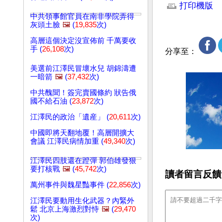
打印機版
中共領事館官員在南非學院弄得
灰頭土臉
🖼️
(
19,835
次)
高層這個決定沒宣佈前 千萬要收
手 (
26,108
次)
分享至：
美選前江澤民冒壞水兒 胡錦濤遭
一暗箭
🖼️
(
37,432
次)
中共醜聞！簽完賣國條約 狀告俄
國不給石油 (
23,872
次)
江澤民的政治「遺産」 (
20,611
次)
中國即將天翻地覆！高層開擴大
會議 江澤民病情加重 (
49,340
次)
江澤民四肢還在蹬彈 郭伯雄發狠
要打核戰
🖼️
(
45,742
次)
讀者留言反饋
萬州事件與魏星豔事件 (
22,856
次)
江澤民要動用生化武器？內緊外
鬆 北京上海激烈對恃
🖼️
(
29,470
次)