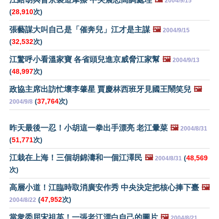
2004/9/15
(
28,910
次)
張藝謀大叫自己是「催奔兒」江才是主謀
🖼️
2004/9/15
(
32,532
次)
江驚呼小看溫家寶 各省頭兒進京威脅江家幫
🖼️
2004/9/13
(
48,997
次)
政協主席出訪忙壞李肇星 賈慶林西班牙見國王鬧笑兒
🖼️
(
37,764
次)
2004/9/8
昨天最後一忍！小胡這一拳出手漂亮 老江暈菜
🖼️
2004/8/31
(
51,771
次)
江栽在上海！三個胡錦濤和一個江澤民
🖼️
(
48,569
2004/8/31
次)
高層小道！江臨時取消廣安作秀 中央決定把核心捧下臺
🖼️
(
47,952
次)
2004/8/22
當衆委屈宋祖英！一張老江漂白自己的圖片
🖼️
2004/8/21