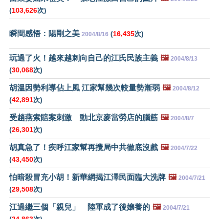
(
103,626
次)
瞬間感悟：陽剛之美
(
16,435
次)
2004/8/16
玩過了火！越來越刺向自己的江氏民族主義
🖼️
2004/8/13
(
30,068
次)
胡溫因勢利導佔上風 江家幫幾次較量勢漸弱
🖼️
2004/8/12
(
42,891
次)
受趙燕索賠案刺激 動北京麥當勞店的腦筋
🖼️
2004/8/7
(
26,301
次)
胡真急了！疾呼江家幫再攪局中共徹底沒戲
🖼️
2004/7/22
(
43,450
次)
怕暗殺冒充小胡！新華網揭江澤民面臨大洗牌
🖼️
2004/7/21
(
29,508
次)
江過繼三個「親兒」 陸軍成了後孃養的
🖼️
2004/7/21