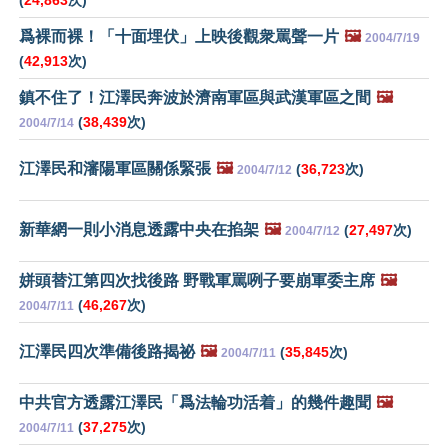
(
24,863
次)
爲裸而裸！「十面埋伏」上映後觀衆罵聲一片
🖼️
2004/7/19
(
42,913
次)
鎮不住了！江澤民奔波於濟南軍區與武漢軍區之間
🖼️
(
38,439
次)
2004/7/14
江澤民和瀋陽軍區關係緊張
🖼️
(
36,723
次)
2004/7/12
新華網一則小消息透露中央在掐架
🖼️
(
27,497
次)
2004/7/12
姘頭替江第四次找後路 野戰軍罵咧子要崩軍委主席
🖼️
(
46,267
次)
2004/7/11
江澤民四次準備後路揭祕
🖼️
(
35,845
次)
2004/7/11
中共官方透露江澤民「爲法輪功活着」的幾件趣聞
🖼️
(
37,275
次)
2004/7/11