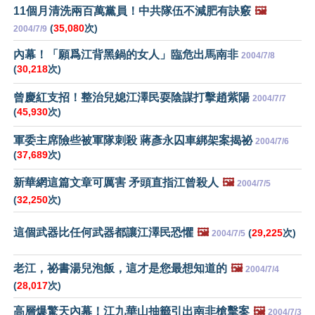
11個月清洗兩百萬黨員！中共隊伍不減肥有訣竅
🖼️
(
35,080
次)
2004/7/9
內幕！「願爲江背黑鍋的女人」臨危出馬南非
2004/7/8
(
30,218
次)
曾慶紅支招！整治兒媳江澤民耍陰謀打擊趙紫陽
2004/7/7
(
45,930
次)
軍委主席險些被軍隊刺殺 蔣彥永囚車綁架案揭祕
2004/7/6
(
37,689
次)
新華網這篇文章可厲害 矛頭直指江曾殺人
🖼️
2004/7/5
(
32,250
次)
這個武器比任何武器都讓江澤民恐懼
🖼️
(
29,225
次)
2004/7/5
老江，祕書湯兒泡飯，這才是您最想知道的
🖼️
2004/7/4
(
28,017
次)
高層爆驚天內幕！江九華山抽籤引出南非槍擊案
🖼️
2004/7/3