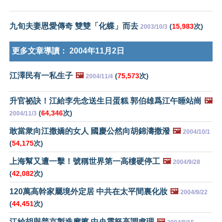
九旬夫妻恩愛傳奇 雙雙「化蝶」而去
(
15,983
次)
2003/10/3
更多文章導讀：
2004年11月2日
江澤民有一私生子
🖼️
(
75,573
次)
2004/11/4
升官祕訣！江給李先念送生日蛋糕 郭伯雄爲江午睡站崗
🖼️
(
64,346
次)
2004/11/3
敢當衆向江撒嬌的女人 國慶公然向胡錦濤撒潑
🖼️
2004/10/1
(
54,175
次)
上海幫又遭一擊！號稱世界第一高樓硬停工
🖼️
2004/9/28
(
42,082
次)
120萬高幹家屬境外定居 中共在太平間裏化妝
🖼️
2004/9/22
(
44,451
次)
江給胡與普京製造摩擦 中央震怒高調處理
🖼️