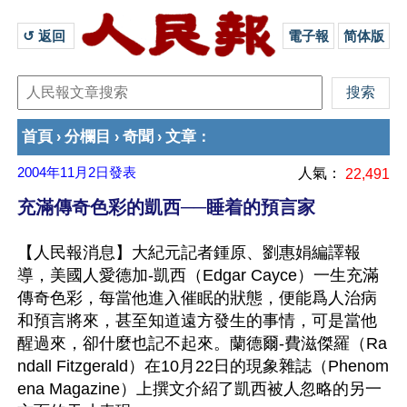
↺ 返回 
電子報
简体版
首頁
分欄目
奇聞
文章
›
›
›
：
2004年11月2日
發表
人氣：
22,491
充滿傳奇色彩的凱西──睡着的預言家
【人民報消息】大紀元記者鍾原、劉惠娟編譯報
導，美國人愛德加-凱西（Edgar Cayce）一生充滿
傳奇色彩，每當他進入催眠的狀態，便能爲人治病
和預言將來，甚至知道遠方發生的事情，可是當他
醒過來，卻什麼也記不起來。蘭德爾-費滋傑羅（Ra
ndall Fitzgerald）在10月22日的現象雜誌（Phenom
ena Magazine）上撰文介紹了凱西被人忽略的另一