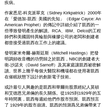
疾病。
作家悉尼-科克派翠克（Sidney Kirkpatrick）2000年
在「愛德加-凱西: 美國的先知」（Edgar Cayce: An 
American Prophet）的傳記中詳細介紹了凱西的一
些導致發明產生的解讀。RCA、IBM、Delco的工程
師們和美國固特異輪胎與橡膠公司的老闆和創建者
都曾接受過凱西在工作上的建議。
發明家米奇爾-赫斯廷斯（Mitchell Hastings）把發
明調頻收音機的功勞歸之於凱西，NBC的創建者大
衛-沙諾夫（David Sarnoff）及其家庭讓凱西祕密解
讀。世界上幾乎每個大醫院和機場都在使用著凱西
在催眠狀態下設計的創新電子技術。
或許最引人興趣的是凱西和華爾街股票經紀人莫頓
和艾德恩兄弟倆的長久關係。從1925到1929年的五
年時間裏，凱西每週給他們作股市預測。凱西預言
了 1929年的股市崩潰。凱西的預測爲兄弟倆帶來了