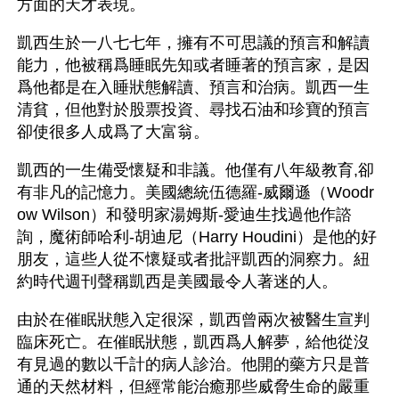
方面的天才表現。
凱西生於一八七七年，擁有不可思議的預言和解讀
能力，他被稱爲睡眠先知或者睡著的預言家，是因
爲他都是在入睡狀態解讀、預言和治病。凱西一生
清貧，但他對於股票投資、尋找石油和珍寶的預言
卻使很多人成爲了大富翁。
凱西的一生備受懷疑和非議。他僅有八年級教育,卻
有非凡的記憶力。美國總統伍德羅-威爾遜（Woodr
ow Wilson）和發明家湯姆斯-愛迪生找過他作諮
詢，魔術師哈利-胡迪尼（Harry Houdini）是他的好
朋友，這些人從不懷疑或者批評凱西的洞察力。紐
約時代週刊聲稱凱西是美國最令人著迷的人。
由於在催眠狀態入定很深，凱西曾兩次被醫生宣判
臨床死亡。在催眠狀態，凱西爲人解夢，給他從沒
有見過的數以千計的病人診治。他開的藥方只是普
通的天然材料，但經常能治癒那些威脅生命的嚴重