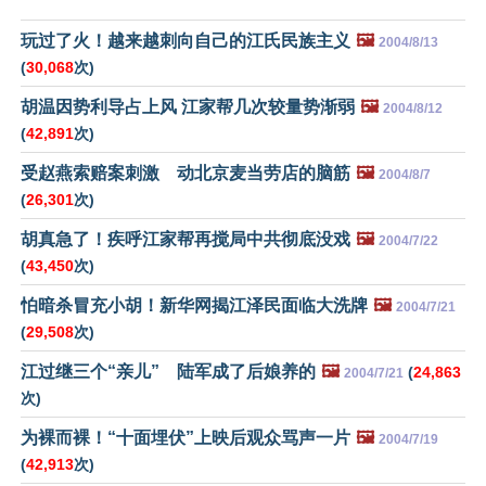
玩过了火！越来越刺向自己的江氏民族主义
🖼️
2004/8/13
(
30,068
次)
胡温因势利导占上风 江家帮几次较量势渐弱
🖼️
2004/8/12
(
42,891
次)
受赵燕索赔案刺激 动北京麦当劳店的脑筋
🖼️
2004/8/7
(
26,301
次)
胡真急了！疾呼江家帮再搅局中共彻底没戏
🖼️
2004/7/22
(
43,450
次)
怕暗杀冒充小胡！新华网揭江泽民面临大洗牌
🖼️
2004/7/21
(
29,508
次)
江过继三个“亲儿” 陆军成了后娘养的
🖼️
(
24,863
2004/7/21
次)
为裸而裸！“十面埋伏”上映后观众骂声一片
🖼️
2004/7/19
(
42,913
次)