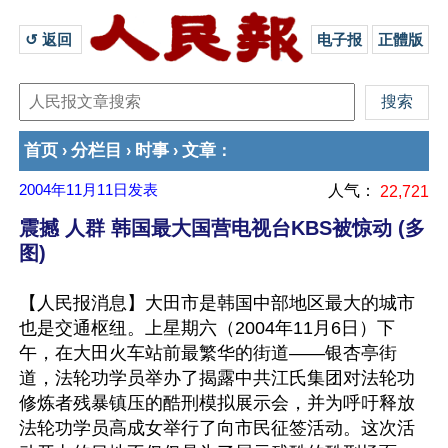
↺ 返回 
电子报
正體版
首页
分栏目
时事
文章
›
›
›
：
2004年11月11日
发表
人气：
22,721
震撼 人群 韩国最大国营电视台KBS被惊动 (多
图)
【人民报消息】大田市是韩国中部地区最大的城市
也是交通枢纽。上星期六（2004年11月6日）下
午，在大田火车站前最繁华的街道——银杏亭街
道，法轮功学员举办了揭露中共江氏集团对法轮功
修炼者残暴镇压的酷刑模拟展示会，并为呼吁释放
法轮功学员高成女举行了向市民征签活动。这次活