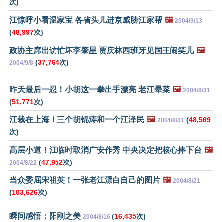
次)
江惊呼小看温家宝 各省头儿进京威胁江家帮
🖼️
2004/9/13
(
48,997
次)
政协主席出访忙坏李肇星 贾庆林西班牙见国王闹笑儿
🖼️
(
37,764
次)
2004/9/8
昨天最后一忍！小胡这一拳出手漂亮 老江晕菜
🖼️
2004/8/31
(
51,771
次)
江栽在上海！三个胡锦涛和一个江泽民
🖼️
(
48,569
2004/8/31
次)
高层小道！江临时取消广安作秀 中央决定把核心捧下台
🖼️
(
47,952
次)
2004/8/22
当众委屈宋祖英！一张老江漂白自己的图片
🖼️
2004/8/21
(
103,626
次)
瞬间感悟：阳刚之美
(
16,435
次)
2004/8/16