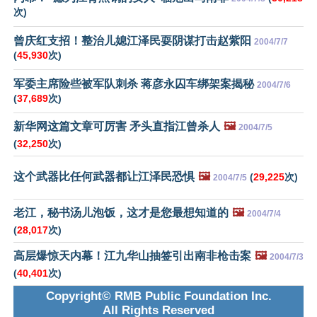
次)
曾庆红支招！整治儿媳江泽民耍阴谋打击赵紫阳
2004/7/7
(
45,930
次)
军委主席险些被军队刺杀 蒋彦永囚车绑架案揭秘
2004/7/6
(
37,689
次)
新华网这篇文章可厉害 矛头直指江曾杀人
🖼️
2004/7/5
(
32,250
次)
这个武器比任何武器都让江泽民恐惧
🖼️
(
29,225
次)
2004/7/5
老江，秘书汤儿泡饭，这才是您最想知道的
🖼️
2004/7/4
(
28,017
次)
高层爆惊天内幕！江九华山抽签引出南非枪击案
🖼️
2004/7/3
(
40,401
次)
Copyright© RMB Public Foundation Inc.
All Rights Reserved