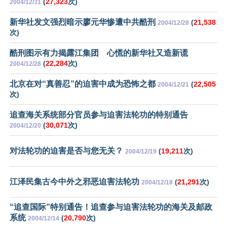
(
27,323
次)
2004/12/31
新华社发文强烈暗示廖元华惨遭中共酷刑
(
21,538
2004/12/28
次)
酷刑图示有力揭露江集团 心慌的新华社又造新谎
(
22,284
次)
2004/12/28
北京在对“真善忍”的迫害中成为恐怖之都
(
22,505
2004/12/21
次)
追查海关系统部分官员参与迫害法轮功的特别通告
(
30,071
次)
2004/12/20
对法轮功的迫害是否与您无关？
(
19,211
次)
2004/12/19
江泽民集古今中外之邪恶迫害法轮功
(
21,291
次)
2004/12/18
“追查国际”特别通告！追查参与迫害法轮功的海关及邮政
系统
(
20,790
次)
2004/12/14