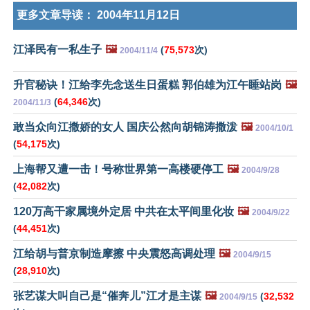
更多文章导读：
2004年11月12日
江泽民有一私生子
🖼️
(
75,573
次)
2004/11/4
升官秘诀！江给李先念送生日蛋糕 郭伯雄为江午睡站岗
🖼️
(
64,346
次)
2004/11/3
敢当众向江撒娇的女人 国庆公然向胡锦涛撒泼
🖼️
2004/10/1
(
54,175
次)
上海帮又遭一击！号称世界第一高楼硬停工
🖼️
2004/9/28
(
42,082
次)
120万高干家属境外定居 中共在太平间里化妆
🖼️
2004/9/22
(
44,451
次)
江给胡与普京制造摩擦 中央震怒高调处理
🖼️
2004/9/15
(
28,910
次)
张艺谋大叫自己是“催奔儿”江才是主谋
🖼️
(
32,532
2004/9/15