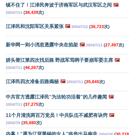
镇不住了！江泽民奔波于济南军区与武汉军区之间
🖼️
(
38,439
次)
2004/7/14
江泽民和沈阳军区关系紧张
🖼️
(
36,723
次)
2004/7/12
新华网一则小消息透露中央在掐架
🖼️
(
27,497
次)
2004/7/12
姘头替江第四次找后路 野战军骂咧子要崩军委主席
🖼️
(
46,267
次)
2004/7/11
江泽民四次准备后路揭秘
🖼️
(
35,845
次)
2004/7/11
中共官方透露江泽民“为法轮功活着”的几件趣闻
🖼️
(
37,275
次)
2004/7/11
11个月清洗两百万党员！中共队伍不减肥有诀窍
🖼️
(
35,080
次)
2004/7/9
内幕！“愿为江背黑锅的女人”临危出马南非
(
30,218
2004/7/8