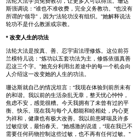
法轮大法学员免费教功，让更多人可以得法。珊达
斯强调说：“谁也不准收费，完全义务教功。”也没有
所谓的“领导”，因为“法轮功没有组织。”她解释说法
轮功不是什么教派或宗教。
* 改变人生的功法
法轮大法是按真、善、忍宇宙法理修炼。这位前芬
兰模特儿说：“炼功以五套功法为主，修炼依循真善
忍这三个字。”她充分利用出差途中的每一个机会向
人介绍这一改变她的人生的功法。
珊达斯就自己的情况坦言：“我现在体验到前所未有
的和谐。我以前的生活杂乱无章，整天忧心忡忡，
焦虑不安，感觉很糟。今天我拥有了未曾有过的平
衡、快乐。现在我与每个人都能和睦相处，内心更
为祥和，健康也有极大改善。我以前患哮喘及许多
过敏症状，最怕春天。”她感激的说道，“现在我已不
需要任何药物控制这些过敏，也不再有任何过敏。”