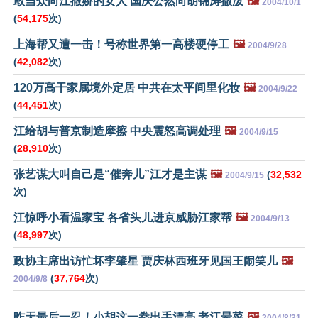
敢当众向江撒娇的女人 国庆公然向胡锦涛撒泼
🖼️
2004/10/1
(
54,175
次)
上海帮又遭一击！号称世界第一高楼硬停工
🖼️
2004/9/28
(
42,082
次)
120万高干家属境外定居 中共在太平间里化妆
🖼️
2004/9/22
(
44,451
次)
江给胡与普京制造摩擦 中央震怒高调处理
🖼️
2004/9/15
(
28,910
次)
张艺谋大叫自己是“催奔儿”江才是主谋
🖼️
(
32,532
2004/9/15
次)
江惊呼小看温家宝 各省头儿进京威胁江家帮
🖼️
2004/9/13
(
48,997
次)
政协主席出访忙坏李肇星 贾庆林西班牙见国王闹笑儿
🖼️
(
37,764
次)
2004/9/8
昨天最后一忍！小胡这一拳出手漂亮 老江晕菜
🖼️