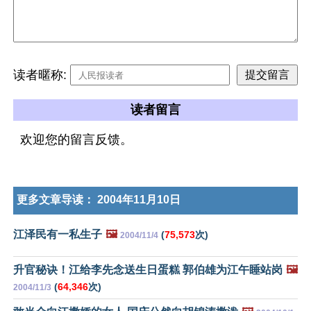
读者暱称:
读者留言
欢迎您的留言反馈。
更多文章导读：
2004年11月10日
江泽民有一私生子
🖼️
(
75,573
次)
2004/11/4
升官秘诀！江给李先念送生日蛋糕 郭伯雄为江午睡站岗
🖼️
(
64,346
次)
2004/11/3