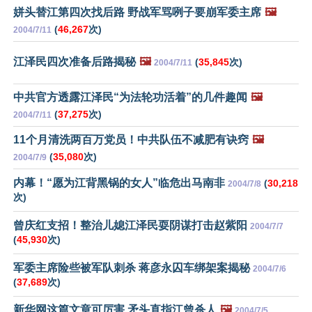
姘头替江第四次找后路 野战军骂咧子要崩军委主席
🖼️
(
46,267
次)
2004/7/11
江泽民四次准备后路揭秘
🖼️
(
35,845
次)
2004/7/11
中共官方透露江泽民“为法轮功活着”的几件趣闻
🖼️
(
37,275
次)
2004/7/11
11个月清洗两百万党员！中共队伍不减肥有诀窍
🖼️
(
35,080
次)
2004/7/9
内幕！“愿为江背黑锅的女人”临危出马南非
(
30,218
2004/7/8
次)
曾庆红支招！整治儿媳江泽民耍阴谋打击赵紫阳
2004/7/7
(
45,930
次)
军委主席险些被军队刺杀 蒋彦永囚车绑架案揭秘
2004/7/6
(
37,689
次)
新华网这篇文章可厉害 矛头直指江曾杀人
🖼️
2004/7/5