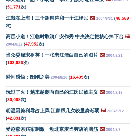
2004/8/31
(
51,771
次)
江栽在上海！三个胡锦涛和一个江泽民
🖼️
(
48,569
2004/8/31
次)
高层小道！江临时取消广安作秀 中央决定把核心捧下台
🖼️
(
47,952
次)
2004/8/22
当众委屈宋祖英！一张老江漂白自己的图片
🖼️
2004/8/21
(
103,626
次)
瞬间感悟：阳刚之美
(
16,435
次)
2004/8/16
玩过了火！越来越刺向自己的江氏民族主义
🖼️
2004/8/13
(
30,068
次)
胡温因势利导占上风 江家帮几次较量势渐弱
🖼️
2004/8/12
(
42,891
次)
受赵燕索赔案刺激 动北京麦当劳店的脑筋
🖼️
2004/8/7