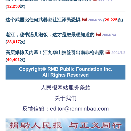
(
32,250
次)
这个武器比任何武器都让江泽民恐惧
🖼️
(
29,225
次)
2004/7/5
老江，秘书汤儿泡饭，这才是您最想知道的
🖼️
2004/7/4
(
28,017
次)
高层爆惊天内幕！江九华山抽签引出南非枪击案
🖼️
2004/7/3
(
40,401
次)
Copyright© RMB Public Foundation Inc.
All Rights Reserved
人民报网站服务条款
关于我们
反馈信箱：
editor@renminbao.com