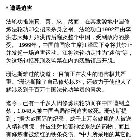
* 遭遇迫害
法轮功推崇真、善、忍。然而，在其发源地中国修
炼法轮功却会招来杀身之祸。法轮功自1992年由李
洪志大师开始洪传后遍及整个中国，受到政府的接
受。 1999年，中国前国家主席江泽民下令将其禁止
并发起一场迫害运动。江将法轮功定性为“迷信”等，
为这场包括死刑及监禁在内的残酷镇压开脱。
珊达斯难过的说道：“目前正在发生的迫害极其严
重。”珊达斯除了自己修炼以外，还致力于使他人了
解涉及到千百万中国法轮功学员的真象。
迄今，已有一千多人因修炼法轮功而在中国遭到监
禁，1,048人被中国当局酷刑迫害致死。珊达斯提
到：“据大赦国际的纪录，成千上万名健康的人被送
入精神病院，并被注射损害神经系统的药物，而且
有修炼者被烧红的铁条炙伤。”中共所采用的其它酷