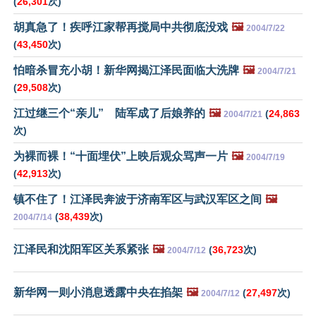
(
26,301
次)
胡真急了！疾呼江家帮再搅局中共彻底没戏
🖼️
2004/7/22
(
43,450
次)
怕暗杀冒充小胡！新华网揭江泽民面临大洗牌
🖼️
2004/7/21
(
29,508
次)
江过继三个“亲儿” 陆军成了后娘养的
🖼️
(
24,863
2004/7/21
次)
为裸而裸！“十面埋伏”上映后观众骂声一片
🖼️
2004/7/19
(
42,913
次)
镇不住了！江泽民奔波于济南军区与武汉军区之间
🖼️
(
38,439
次)
2004/7/14
江泽民和沈阳军区关系紧张
🖼️
(
36,723
次)
2004/7/12
新华网一则小消息透露中央在掐架
🖼️
(
27,497
次)
2004/7/12