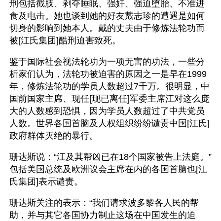
刑包括截肢、剥夺睡眠、强奸、强迫堕胎、不准进
食及电击。她也谈到她的好友戴志珍的遭遇是如何
切身的影响到她本人。戴的丈夫由于修炼法轮功而
被[江氏集团]酷刑迫害致死。
鉴于国际社会视法轮功为一项无害的功法，一些分
析家们认为，法轮功被迫害的原因之一是早在1999
年，修炼法轮功的学员人数超过7千万。很明显，中
国前国家主席、现任[现已离任]军委主席江对这么庞
大的人数感到恐惧，因为学员人数超过了中共党员
人数。世界各国首脑及人权组织纷纷谴责中国[江氏]
政府群体灭绝的暴行。
珊达斯说：“江及其帮凶已在18个国家被告上法庭。”
包括美国总统及欧洲议会主席在内的各国首脑也[江
氏集团]表示谴责。
珊达斯关注的表示：“我们请求波多黎各人民的帮
助，并与其它各国协力制止这场在中国发生的迫