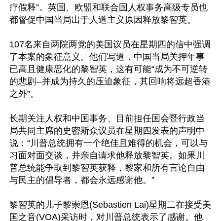
疗假释”。英国、欧盟和联合国人权事务高级专员也
都督促中国当局出于人道主义原因释放黎智英。

107名来自两院两党的美国议员在星期四的信中强调
了本案的象征意义。他们写道，中国当局关押年事
已高且健康恶化的黎智英，这有可能“成为不可逆转
的悲剧--并成为持久的压迫象征，其回响将远超香港
之外”。

长期关注人权和中国事务、目前担任国会暨行政当
局共同主席的史密斯众议员在星期四发表的声明中
说：“川普总统拥有一个绝佳且难得的机会，可以与
习面对面交谈，并亲自请求他释放黎智英。如果川
普总统能争取到黎智英获释，黎家和所有言论自由
与民主的倡导者，都会永远感谢他。”

黎智英的儿子黎崇恩(Sebastien Lai)星期二在接受美
国之音(VOA)采访时，对川普总统表示了感谢。他