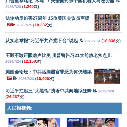
川普重拳堵绝“木马”！美全面封杀中国机器人与逆变器 📝
(
1,240
次)
2026/7/29
法轮功反迫害27周年 15位美国会议员声援
🖼️▶️
(
10,332
次)
2026/7/25
从实名举报“习近平共产党下台”说起 📝
(
10,838
次)
2026/7/24
王毅不敢正眼瞧卢比奥 川普警告习21大前放老实点儿
(
12,159
次)
2026/7/24
美国会论坛：中共活摘器官罪恶为何仍继续
🖼️
📝
(
15,405
次)
2026/7/23
习近平扛起三“大黑锅”拽著中共向地狱狂奔 📝
2026/7/20
(
24,267
次)
人民报视频: