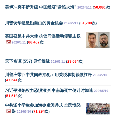
美伊冲突不断升级 中国经济“身陷火海”
(
50,080
次)
2026/5/11
川普访华是激励自由的黄金机会
(
31,700
次)
2026/5/11
英国召见中共大使 抗议间谍活动侵犯主权
🖼️
(
66,407
次)
2026/5/11
天下奇谭 (557) 灵怪姻缘
(
29,064
次)
2026/5/11
川普应带回中共国政治犯：用关税和制裁做杠杆
2026/5/10
(
47,541
次)
习近平深陷权力恐惧深渊 中南海死亡倒计时加速
2026/5/10
(
51,516
次)
中共派小学生参加海参崴阅兵式 全民愤怒
🖼️
📝
(
71,294
次)
2026/5/10