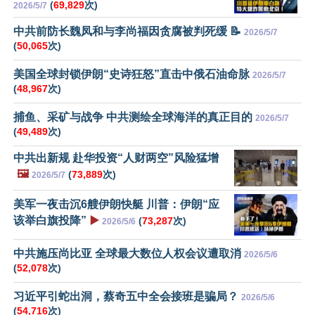
(
69,829
次)
2026/5/7
中共前防长魏凤和与李尚福因贪腐被判死缓 📝
2026/5/7
(
50,065
次)
美国全球封锁伊朗“史诗狂怒”直击中俄石油命脉
2026/5/7
(
48,967
次)
捕鱼、采矿与战争 中共测绘全球海洋的真正目的
2026/5/7
(
49,489
次)
中共出新规 赴华投资“人财两空”风险猛增
🖼️
(
73,889
次)
2026/5/7
美军一夜击沉6艘伊朗快艇 川普：伊朗“应
该举白旗投降”
▶️
(
73,287
次)
2026/5/6
中共施压尚比亚 全球最大数位人权会议遭取消
2026/5/6
(
52,078
次)
习近平引蛇出洞，蔡奇五中全会接班是骗局？
2026/5/6
(
54,716
次)