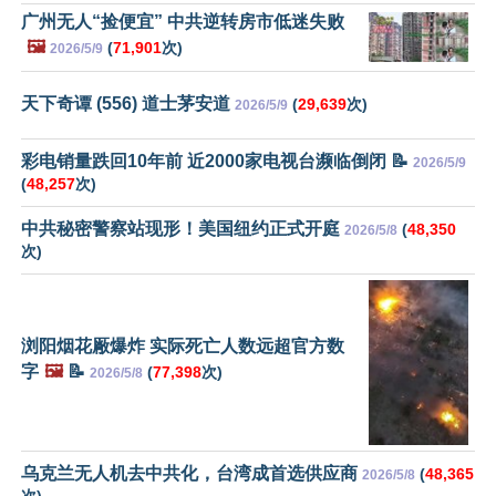
广州无人“捡便宜” 中共逆转房市低迷失败
🖼️
(
71,901
次)
2026/5/9
天下奇谭 (556) 道士茅安道
(
29,639
次)
2026/5/9
彩电销量跌回10年前 近2000家电视台濒临倒闭 📝
2026/5/9
(
48,257
次)
中共秘密警察站现形！美国纽约正式开庭
(
48,350
2026/5/8
次)
浏阳烟花厰爆炸 实际死亡人数远超官方数
字
🖼️
📝
(
77,398
次)
2026/5/8
乌克兰无人机去中共化，台湾成首选供应商
(
48,365
2026/5/8
次)