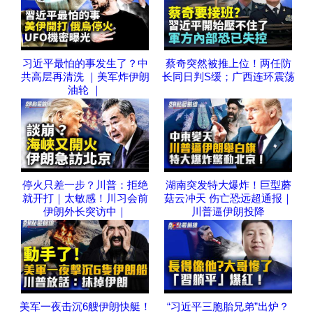
习近平最怕的事发生了？中
蔡奇突然被推上位！两任防
共高层再清洗 ｜美军炸伊朗
长同日判S缓；广西连环震荡
油轮 ｜
停火只差一步？川普：拒绝
湖南突发特大爆炸！巨型蘑
就开打｜太敏感！川习会前
菇云冲天 伤亡恐远超通报｜
伊朗外长突访中｜
川普逼伊朗投降
美军一夜击沉6艘伊朗快艇！
“习近平三胞胎兄弟”出炉？