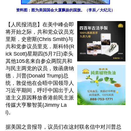
资料图：图为美国国会大厦飘扬的国旗。（李辰／大纪元）
【人民报消息】在美中峰会即
将开始之际，共和党众议员克
里斯．史密斯(Chris Smith)与
共和党参议员里克．斯科特(R
ick Scott)星期四(5月7日)牵头
其他105名来自参众两院共和
与民主两党的议员，致函唐纳
德．川普(Donald Trump)总
统，敦促他在会晤中国领导人
习近平期间，呼吁中国出于人
道主义原因释放香港前民主派
传媒大亨黎智英(Jimmy La
i)。

据美国之音报导，议员们在这封联名信中对川普总