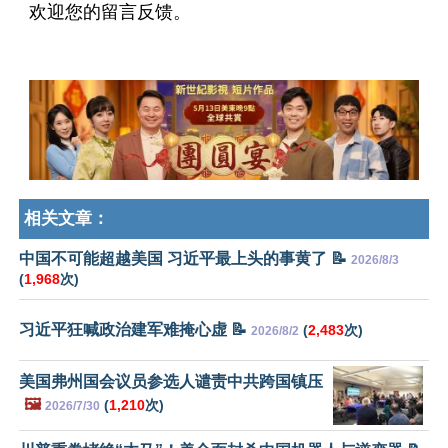
欢迎您的留言反馈。
相关文章：
中国不可能超越美国 习近平最上头的事黄了 📝
2026/8/3
(
1,968
次)
习近平狂喊政治建军难掩心虚 📝
(
2,483
次)
2026/8/2
美国弗州国会议员参选人谴责中共跨国镇压
🖼️
(
1,210
次)
2026/7/30