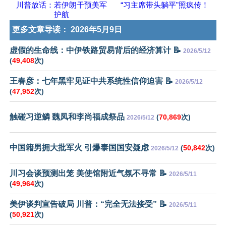
川普放话：若伊朗干预美军
“习主席带头躺平”照疯传！
护航
更多文章导读：
2026年5月9日
虚假的生命线：中伊铁路贸易背后的经济算计 📝
2026/5/12
(
49,408
次)
王春彦：七年黑牢见证中共系统性信仰迫害 📝
2026/5/12
(
47,952
次)
触碰习逆鳞 魏凤和李尚福成祭品
(
70,869
次)
2026/5/12
中国籍男拥大批军火 引爆泰国国安疑虑
(
50,842
次)
2026/5/12
川习会谈预测出笼 美使馆附近气氛不寻常 📝
2026/5/11
(
49,964
次)
美伊谈判宣告破局 川普：“完全无法接受” 📝
2026/5/11
(
50,921
次)