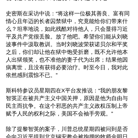
史密斯在采访中说：“将这样一位极其善良、富有同
情心且年迈的长者囚禁狱中，究竟能给你们带来什
么？坦率地说，如此残酷对待他人，只会显得习近
平及共产党很丢脸。放了他吧。希望你们能从刘晓
波事件中汲取教训。当时刘晓波荣获诺贝尔和平奖
之后，你们却让他在狱中饱受折磨，既不允许他本
人出狱领奖，也不准他的妻子代为出席；结果他因
病离世，且没有获得必要治疗。时至今日，我对此
依然感到震惊不已。”

斯科特参议员星期四在X平台发推说：“我的朋友黎
智英正在被共产主义中国关押，原因是他为自由与
民主而抗争。在这个邪恶的共产主义政权压制上帝
赋予人民的权利之际，美国不会袖手旁观。”

除了提黎智英的案子，川普总统星期四被问到是否
会向习近平提到北京锡安教会被拘押的牧师金明日