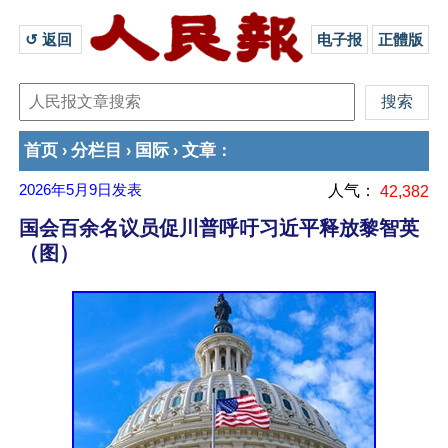
↺ 返回 
电子报
正體版
首页
分栏目
国际
文章
›
›
›
：
2026年5月9日
发表
人气：
42,382
国会百余名议员促川普呼吁习近平释放黎智英
（图）