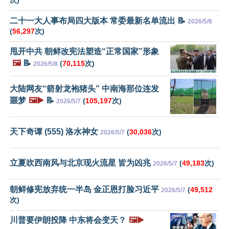
二十一大人事布局四大版本 常委最新名单流出 📝
2026/5/8
(
56,297
次)
甩开中共 朝鲜改宪法塑造“正常国家”形象
🖼️
📝
(
70,115
次)
2026/5/8
大陆网友“箭射龙袍猪头” 中南海那位连发
噩梦
🖼️▶️
📝
(
105,197
次)
2026/5/7
天下奇谭 (555) 洛水神女
(
30,036
次)
2026/5/7
立夏吹西南风与北京现火流星 皆为凶兆
(
49,183
次)
2026/5/7
朝鲜修宪放弃统一半岛 金正恩打脸习近平
(
49,512
2026/5/7
次)
川普要伊朗投降 中东将会变天？
🖼️▶️