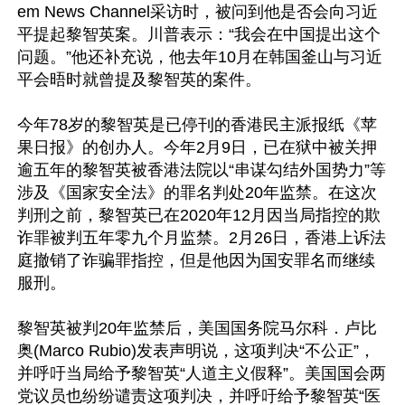
em News Channel采访时，被问到他是否会向习近
平提起黎智英案。川普表示：“我会在中国提出这个
问题。”他还补充说，他去年10月在韩国釜山与习近
平会晤时就曾提及黎智英的案件。

今年78岁的黎智英是已停刊的香港民主派报纸《苹
果日报》的创办人。今年2月9日，已在狱中被关押
逾五年的黎智英被香港法院以“串谋勾结外国势力”等
涉及《国家安全法》的罪名判处20年监禁。在这次
判刑之前，黎智英已在2020年12月因当局指控的欺
诈罪被判五年零九个月监禁。2月26日，香港上诉法
庭撤销了诈骗罪指控，但是他因为国安罪名而继续
服刑。

黎智英被判20年监禁后，美国国务院马尔科．卢比
奥(Marco Rubio)发表声明说，这项判决“不公正”，
并呼吁当局给予黎智英“人道主义假释”。美国国会两
党议员也纷纷谴责这项判决，并呼吁给予黎智英“医