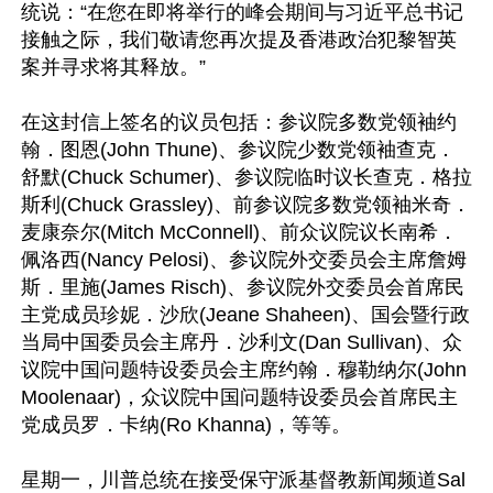
统说：“在您在即将举行的峰会期间与习近平总书记
接触之际，我们敬请您再次提及香港政治犯黎智英
案并寻求将其释放。”

在这封信上签名的议员包括：参议院多数党领袖约
翰．图恩(John Thune)、参议院少数党领袖查克．
舒默(Chuck Schumer)、参议院临时议长查克．格拉
斯利(Chuck Grassley)、前参议院多数党领袖米奇．
麦康奈尔(Mitch McConnell)、前众议院议长南希．
佩洛西(Nancy Pelosi)、参议院外交委员会主席詹姆
斯．里施(James Risch)、参议院外交委员会首席民
主党成员珍妮．沙欣(Jeane Shaheen)、国会暨行政
当局中国委员会主席丹．沙利文(Dan Sullivan)、众
议院中国问题特设委员会主席约翰．穆勒纳尔(John 
Moolenaar)，众议院中国问题特设委员会首席民主
党成员罗．卡纳(Ro Khanna)，等等。

星期一，川普总统在接受保守派基督教新闻频道Sal