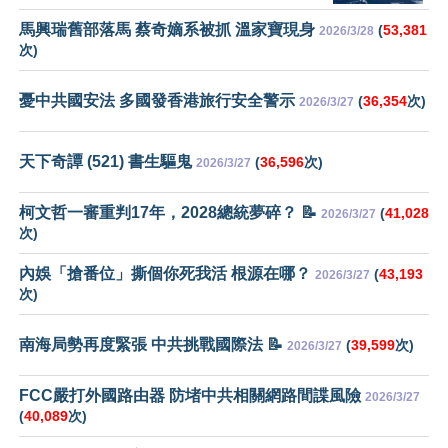
馬興瑞舊部落馬 蔡奇嫡系被抓 溫家寶現身
(
53,381
2026/3/28
次)
憂中共國安法 多國發香港旅行安全警示
(
36,354
次)
2026/3/27
天下奇譚 (521) 書生驅鬼
(
36,596
次)
2026/3/27
柯文哲一審重判17年，2028總統夢碎？ 📝
(
41,028
2026/3/27
次)
內娛「搶番位」撕個你死我活 根源在哪？
(
43,193
2026/3/27
次)
南海局勢再度緊張 中共挑戰國際法 📝
(
39,599
次)
2026/3/27
FCC嚴打外國路由器 防堵中共相關網路間諜風險
2026/3/27
(
40,089
次)