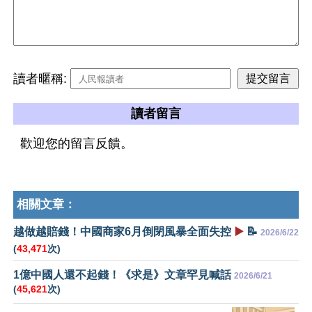
讀者暱稱:
讀者留言
歡迎您的留言反饋。
相關文章：
越做越賠錢！中國商家6月倒閉風暴全面失控
▶️
📝
2026/6/22
(
43,471
次)
1億中國人還不起錢！《求是》文章罕見喊話
2026/6/21
(
45,621
次)