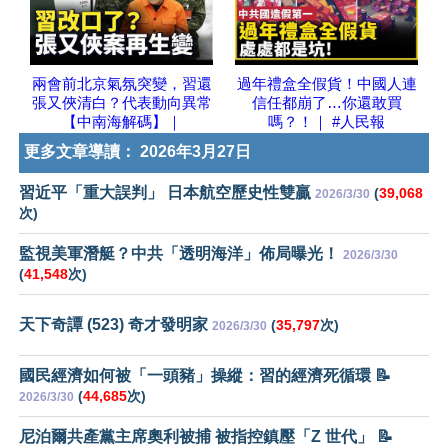
兩會前北京氣氛突變，習還
過年禮盒全假貨！中國人連
張又俠清白？代表動向異常
信任都崩了…你還敢買
【中南海解碼】｜
嗎？！｜ #人民報
更多文章導讀：
2026年3月27日
習近平「重大誤判」 日本航空歷史性雙贏
(
39,068
2026/3/30
次)
監視美軍潛艇？中共「透明海洋」佈局曝光！
2026/3/30
(
41,548
次)
天下奇譚 (523) 奇才發明家
(
35,797
次)
2026/3/30
國民經濟如何被「一頭豬」操縱：習的經濟死循環 📝
(
44,685
次)
2026/3/30
尼泊爾共產黨主席奧利被捕 被指控鎮壓「Z 世代」 📝