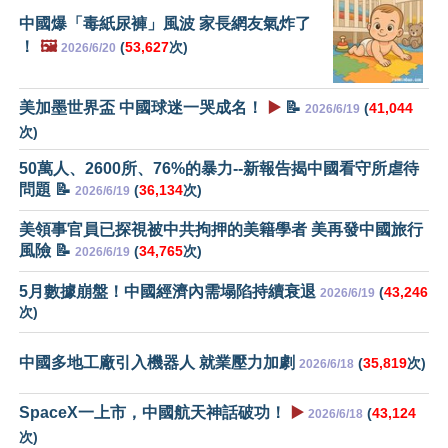
中國爆「毒紙尿褲」風波 家長網友氣炸了
！
🖼️
(
53,627
次)
2026/6/20
美加墨世界盃 中國球迷一哭成名！
▶️
📝
(
41,044
2026/6/19
次)
50萬人、2600所、76%的暴力--新報告揭中國看守所虐待
問題 📝
(
36,134
次)
2026/6/19
美領事官員已探視被中共拘押的美籍學者 美再發中國旅行
風險 📝
(
34,765
次)
2026/6/19
5月數據崩盤！中國經濟內需塌陷持續衰退
(
43,246
2026/6/19
次)
中國多地工廠引入機器人 就業壓力加劇
(
35,819
次)
2026/6/18
SpaceX一上市，中國航天神話破功！
▶️
(
43,124
2026/6/18
次)