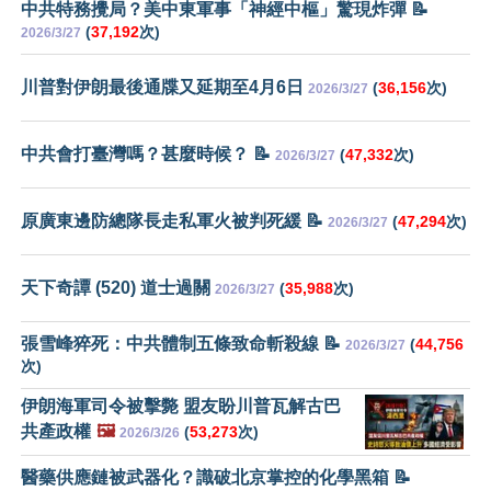
中共特務攪局？美中東軍事「神經中樞」驚現炸彈 📝
(
37,192
次)
2026/3/27
川普對伊朗最後通牒又延期至4月6日
(
36,156
次)
2026/3/27
中共會打臺灣嗎？甚麼時候？ 📝
(
47,332
次)
2026/3/27
原廣東邊防總隊長走私軍火被判死緩 📝
(
47,294
次)
2026/3/27
天下奇譚 (520) 道士過關
(
35,988
次)
2026/3/27
張雪峰猝死：中共體制五條致命斬殺線 📝
(
44,756
2026/3/27
次)
伊朗海軍司令被擊斃 盟友盼川普瓦解古巴
共產政權
🖼️
(
53,273
次)
2026/3/26
醫藥供應鏈被武器化？識破北京掌控的化學黑箱 📝