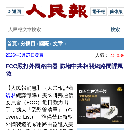
↺ 返回 
電子報
简体版
首頁
分欄目
國際
文章
›
›
›
：
2026年3月27日
發表
人氣：
40,089
FCC嚴打外國路由器 防堵中共相關網路間諜風
險
【人民報消息】（人民報記者
麗君
編譯報導）美國聯邦通信
委員會（FCC）近日強力出
手，擴大「受監管清單」（C
overed List），準備禁止新型
外國製造的家用路由器進入美