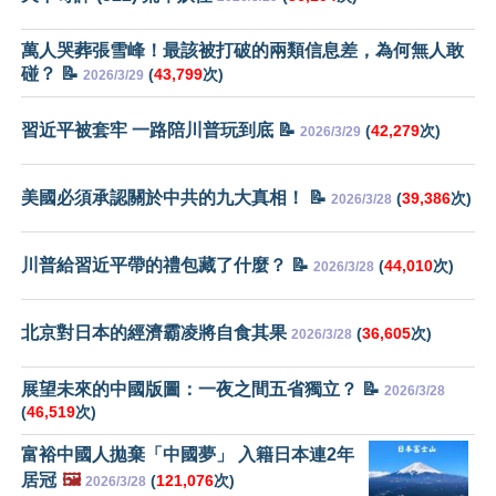
萬人哭葬張雪峰！最該被打破的兩類信息差，為何無人敢
碰？ 📝
(
43,799
次)
2026/3/29
習近平被套牢 一路陪川普玩到底 📝
(
42,279
次)
2026/3/29
美國必須承認關於中共的九大真相！ 📝
(
39,386
次)
2026/3/28
川普給習近平帶的禮包藏了什麼？ 📝
(
44,010
次)
2026/3/28
北京對日本的經濟霸凌將自食其果
(
36,605
次)
2026/3/28
展望未來的中國版圖：一夜之間五省獨立？ 📝
2026/3/28
(
46,519
次)
富裕中國人拋棄「中國夢」 入籍日本連2年
居冠
🖼️
(
121,076
次)
2026/3/28