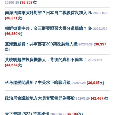
(
36,357
次)
2026/3/29
南海四國軍演針對誰？日本自二戰後首次加入 📝
2026/3/29
(
36,271
次)
朝鮮拋棄中共，金三胖要跟習大哥分道揚鑣？ 📝
2026/3/29
(
46,330
次)
臺海新威脅：共軍部署200架改裝無人機
(
36,337
2026/3/29
次)
黃曉明越界投資機器人，背後的真相不簡單！
2026/3/29
(
44,574
次)
科考船變間諜船？中美水下暗戰升級
(
36,015
次)
2026/3/29
政治局會議給地方大員套緊箍咒為哪般
(
42,467
次)
2026/3/29
天下奇譚 (522) 荒草妖怪
(
36,104
次)
2026/3/29