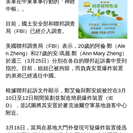
美軍在中東軍事行動的「神經
中樞」。

目前，國土安全部和聯邦調查
局（FBI）已經介入調查。 

美國聯邦調查局（FBI）表示，20歲的阿倫‧鄭（Ale
n Zheng）和27歲的安‧瑪麗‧鄭（Ann Mary Zheng）
於週三（3月25日）分別在各自的聯邦起訴書中受到
指控。目前，姐姐已被拘留，而負責安置爆炸裝置
的弟弟已經逃往中國。

根據聯邦起訴文件顯示，鄭艾倫與鄭安妮被控在3月
10日至12日期間策劃並製造簡易爆炸裝置（IE
D），並試圖將其安置於麥克迪爾空軍基地遊客中心
附近。

3月16日，當局在基地大門外發現可疑爆炸裝置後迅