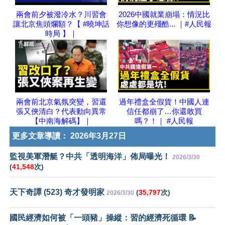
兩會前夕被潑冷水？川習會
2026中國就業崩塌：情況比
讓北京焦頭爛額？【 #曉坤話
你想像的更殘酷... ｜#人民報
時局 】｜
兩會前北京氣氛突變，習還
過年禮盒全假貨！中國人連
張又俠清白？代表動向異常
信任都崩了…你還敢買
【中南海解碼】｜
嗎？！｜ #人民報
更多文章導讀：
2026年3月27日
監視美軍潛艇？中共「透明海洋」佈局曝光！
2026/3/30
(
41,548
次)
天下奇譚 (523) 奇才發明家
(
35,797
次)
2026/3/30
國民經濟如何被「一頭豬」操縱：習的經濟死循環 📝