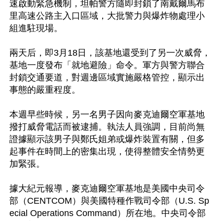
速啟動緊急機制，坦帕警方隨即封鎖了南戴爾馬布
里高速公路主入口區域，大批警力與爆炸物處理小
組進駐現場。

兩天后，即3月18日，該基地還受到了另一次威脅，
基地一度發布「就地避險」命令。軍方與警方聯合
封鎖交通要道，對週邊區域實施嚴格管控，顯示出
事態的嚴重程度。

本週早些時候，另一名男子因向麥克迪爾空軍基地
撥打威脅電話而被逮捕。執法人員強調，目前尚無
證據顯示該男子與鄭氏姐弟或爆炸裝置有關，但多
起事件在時間上的密集出現，使得整體安全情勢更
加緊張。

據大紀元報導，麥克迪爾空軍基地是美國中央司令
部（CENTCOM）與美國特種作戰司令部（U.S. Sp
ecial Operations Command）所在地。中央司令部