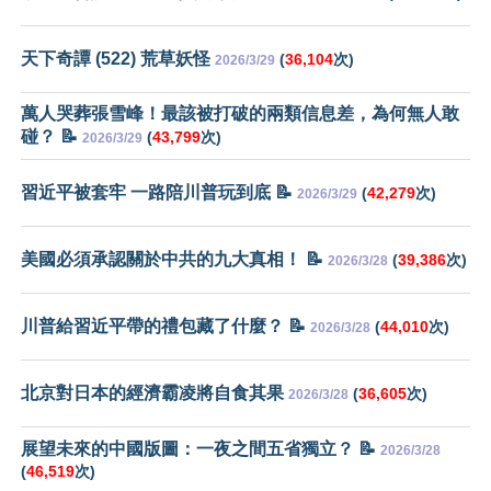
天下奇譚 (522) 荒草妖怪
(
36,104
次)
2026/3/29
萬人哭葬張雪峰！最該被打破的兩類信息差，為何無人敢
碰？ 📝
(
43,799
次)
2026/3/29
習近平被套牢 一路陪川普玩到底 📝
(
42,279
次)
2026/3/29
美國必須承認關於中共的九大真相！ 📝
(
39,386
次)
2026/3/28
川普給習近平帶的禮包藏了什麼？ 📝
(
44,010
次)
2026/3/28
北京對日本的經濟霸凌將自食其果
(
36,605
次)
2026/3/28
展望未來的中國版圖：一夜之間五省獨立？ 📝
2026/3/28
(
46,519
次)