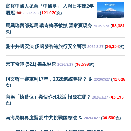
富裕中國人拋棄「中國夢」 入籍日本連2年
居冠
🖼️
(
121,076
次)
2026/3/28
馬興瑞舊部落馬 蔡奇嫡系被抓 溫家寶現身
(
53,381
2026/3/28
次)
憂中共國安法 多國發香港旅行安全警示
(
36,354
次)
2026/3/27
天下奇譚 (521) 書生驅鬼
(
36,596
次)
2026/3/27
柯文哲一審重判17年，2028總統夢碎？ 📝
(
41,028
2026/3/27
次)
內娛「搶番位」撕個你死我活 根源在哪？
(
43,193
2026/3/27
次)
南海局勢再度緊張 中共挑戰國際法 📝
(
39,599
次)
2026/3/27