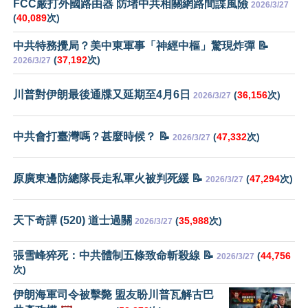
FCC嚴打外國路由器 防堵中共相關網路間諜風險
2026/3/27
(
40,089
次)
中共特務攪局？美中東軍事「神經中樞」驚現炸彈 📝
(
37,192
次)
2026/3/27
川普對伊朗最後通牒又延期至4月6日
(
36,156
次)
2026/3/27
中共會打臺灣嗎？甚麼時候？ 📝
(
47,332
次)
2026/3/27
原廣東邊防總隊長走私軍火被判死緩 📝
(
47,294
次)
2026/3/27
天下奇譚 (520) 道士過關
(
35,988
次)
2026/3/27
張雪峰猝死：中共體制五條致命斬殺線 📝
(
44,756
2026/3/27
次)
伊朗海軍司令被擊斃 盟友盼川普瓦解古巴