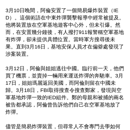
3月10日晚間，阿倫安置了一個簡易爆炸裝置（IE
D）。這個術語在中東炸彈襲擊報導中經常被提及。
他將裝置放在空軍基地遊客中心外，但未引爆。然
而，在安置幾分鐘後，有人撥打911報警稱空軍基地
有炸彈，卻未提供具體位置。當時軍方搜尋後未
果。直到3月16日，基地安保人員才在偏僻處發現了
涉案裝置。

3月12日，阿倫與姐姐逃往中國。臨行前一天，他們
買了機票，並賣掉一輛用來運送炸彈的奔馳車。3月
17日，姐姐瑪麗返回美國，而阿倫則留在中國未
歸。3月18日，FBI取得搜查令搜查鄭家，發現與空
軍基地炸彈一致的IED組件。鄭的母親和被捕的兩名
被告都承認，阿倫曾告訴他們自己在空軍基地放了
炸彈。

儘管是簡易炸彈裝置，但尋常人不會專門去學如何