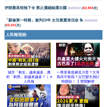
伊朗最高領袖下令 禁止濃縮鈾運出國
(
63,904
次)
2026/5/23
「蘇修第一特務」被判20年 女兒靠賣身活命 📝
2026/5/20
(
53,341
次)
人民報視頻:
城市「剩女」越來越多，農
一尊穿著底褲見川普？大哥
村「剩男」卻越來越多？｜ #
爲何不救我？古巴變天倒計
人民報
時開始！【 禁聞解密