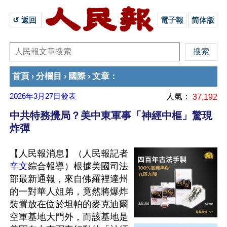
↺ 返回 
電子報
简体版
首頁
分欄目
國際
文章
›
›
›
：
2026年3月27日
發表
人氣：
37,192
中共特務攪局？美中東軍事「神經中樞」驚現
炸彈
【人民報消息】（人民報記者
辛文
綜合報導）根據美國司法
部最新通報，來自佛羅裡達州
的一對華人姐弟，竟然將爆炸
裝置放在位於坦帕的麥克迪爾
空軍基地大門外，而該基地是