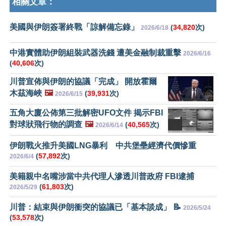
相關文章：
美國與伊朗簽署終戰「諒解備忘錄」
(
34,820
次)
2026/6/18
中港實體助伊朗組裝武器洗錢 遭美金融制裁重擊
2026/6/16
(
40,606
次)
川普宣佈與伊朗的協議「完成」 開放霍爾
木茲海峽
🖼️
(
39,931
次)
2026/6/15
五角大廈公佈第三批解密UFO文件 揭示FBI
對球狀飛行物的調查
🖼️
(
40,565
次)
2026/6/14
伊朗戰火推升美國LNG暴利 中共堡壘經濟代價慘重
(
57,892
次)
2026/6/4
美籍親中名嘴涉當中共代理人滲透川普政府 FBI逮捕
(
61,803
次)
2026/5/29
川普：結束與伊朗衝突的協議已「基本談成」 📝
2026/5/24
(
53,578
次)