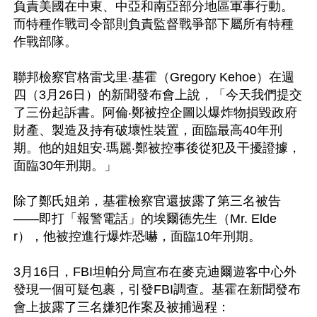
負責美國在中東、中亞和南亞部分地區軍事行動。
而特種作戰司令部則負責監督戰爭部下屬所有特種
作戰部隊。

聯邦檢察官格雷戈里‧基霍（Gregory Kehoe）在週
四（3月26日）的新聞發布會上說，「今天我們提交
了三份起訴書。阿倫‧鄭被控企圖以爆炸物損毀政府
財產、製造及持有破壞性裝置，面臨最高40年刑
期。他的姐姐安‧瑪麗‧鄭被控事後從犯及干擾證據，
面臨30年刑期。」

除了鄭氏姐弟，基霍檢察官還披露了第三名被告
——即打「報警電話」的埃爾德先生（Mr. Elde
r），他被控進行爆炸恐嚇，面臨10年刑期。

3月16日，FBI坦帕分局宣布在麥克迪爾遊客中心外
發現一個可疑包裹，引發FBI調查。基霍在新聞發布
會上披露了三名嫌犯作案及被捕過程：
