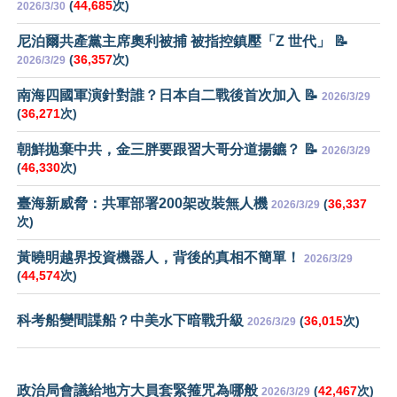
(
44,685
次)
2026/3/30
尼泊爾共產黨主席奧利被捕 被指控鎮壓「Z 世代」 📝
(
36,357
次)
2026/3/29
南海四國軍演針對誰？日本自二戰後首次加入 📝
2026/3/29
(
36,271
次)
朝鮮拋棄中共，金三胖要跟習大哥分道揚鑣？ 📝
2026/3/29
(
46,330
次)
臺海新威脅：共軍部署200架改裝無人機
(
36,337
2026/3/29
次)
黃曉明越界投資機器人，背後的真相不簡單！
2026/3/29
(
44,574
次)
科考船變間諜船？中美水下暗戰升級
(
36,015
次)
2026/3/29
政治局會議給地方大員套緊箍咒為哪般
(
42,467
次)
2026/3/29