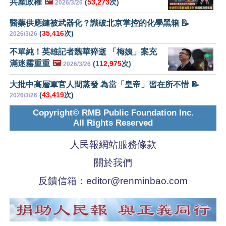
共產政權
🖼️
(
53,273
次)
2026/3/26
醫藥供應鏈被武器化？識破北京掌控的化學黑箱 📝
(
35,416
次)
2026/3/26
不單純！英雄記者魏華猝逝 「梅姨」案充
滿迷霧重重
🖼️
(
112,975
次)
2026/3/26
大批中高層軍官人間蒸發 為當「皇帝」習在所不惜 📝
(
43,419
次)
2026/3/26
Copyright© RMB Public Foundation Inc.
All Rights Reserved
人民報網站服務條款
關於我們
反饋信箱：
editor@renminbao.com