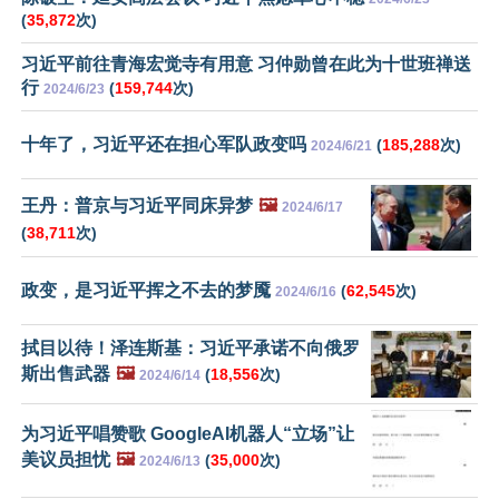
(
35,872
次)
习近平前往青海宏觉寺有用意 习仲勋曾在此为十世班禅送
行
(
159,744
次)
2024/6/23
十年了，习近平还在担心军队政变吗
(
185,288
次)
2024/6/21
王丹：普京与习近平同床异梦
🖼️
2024/6/17
(
38,711
次)
政变，是习近平挥之不去的梦魇
(
62,545
次)
2024/6/16
拭目以待！泽连斯基：习近平承诺不向俄罗
斯出售武器
🖼️
(
18,556
次)
2024/6/14
为习近平唱赞歌 GoogleAI机器人“立场”让
美议员担忧
🖼️
(
35,000
次)
2024/6/13