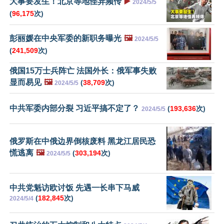
大事要发生！北京等地怪异频传
▶️
2024/5/5
(
96,175
次)
彭丽媛在中央军委的新职务曝光
🖼️
2024/5/5
(
241,509
次)
俄国15万士兵阵亡 法国外长：俄军事失败
显而易见
🖼️
(
38,709
次)
2024/5/5
中共军委内部分裂 习近平搞不定了？
(
193,636
次)
2024/5/5
俄罗斯在中俄边界倒核废料 黑龙江居民恐
慌逃离
🖼️
(
303,194
次)
2024/5/5
中共党魁访欧讨饭 先遇一长串下马威
(
182,845
次)
2024/5/4