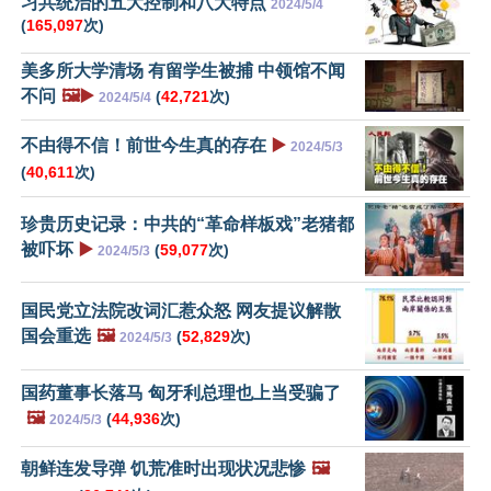
习共统治的五大控制和八大特点
2024/5/4
(
165,097
次)
美多所大学清场 有留学生被捕 中领馆不闻
不问
🖼️▶️
(
42,721
次)
2024/5/4
不由得不信！前世今生真的存在
▶️
2024/5/3
(
40,611
次)
珍贵历史记录：中共的“革命样板戏”老猪都
被吓坏
▶️
(
59,077
次)
2024/5/3
国民党立法院改词汇惹众怒 网友提议解散
国会重选
🖼️
(
52,829
次)
2024/5/3
国药董事长落马 匈牙利总理也上当受骗了
🖼️
(
44,936
次)
2024/5/3
朝鲜连发导弹 饥荒准时出现状况悲惨
🖼️