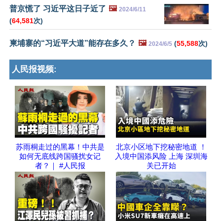
普京慌了 习近平这日子近了
🖼️
2024/6/11
(
64,581
次)
柬埔寨的“习近平大道”能存在多久？
🖼️
(
55,588
次)
2024/6/5
人民报视频:
苏雨桐走过的黑幕！中共是
北京小区地下挖秘密地道 ！
如何无底线跨国骚扰女记
入境中国添风险 上海 深圳海
者？｜ #人民报
关已开始