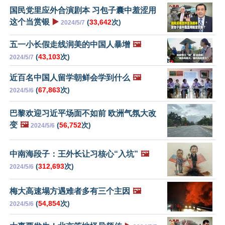
国民党里应外合演剧本 习包子囊中羞涩用
这个当赏银
▶️
(
33,642
次)
2024/5/7
五一小长假走线润美的中国人暴增
🖼️
(
43,103
次)
2024/5/7
近百名中国人留学朝鲜会学到什么
🖼️
(
67,863
次)
2024/5/6
巴黎欢迎习近平场面不如前 欧洲气氛大改
变
🖼️
(
56,752
次)
2024/5/6
中南海段子：王外长让习核心“入坑”
🖼️
(
312,693
次)
2024/5/6
梅大高速塌方遇难者多有三个主因
🖼️
(
54,854
次)
2024/5/6