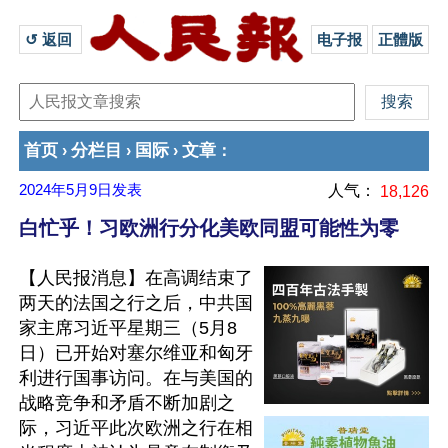
↺ 返回 
电子报
正體版
首页
分栏目
国际
文章
›
›
›
：
2024年5月9日
发表
人气：
18,126
白忙乎！习欧洲行分化美欧同盟可能性为零
【人民报消息】在高调结束了
两天的法国之行之后，中共国
家主席习近平星期三（5月8
日）已开始对塞尔维亚和匈牙
利进行国事访问。在与美国的
战略竞争和矛盾不断加剧之
际，习近平此次欧洲之行在相