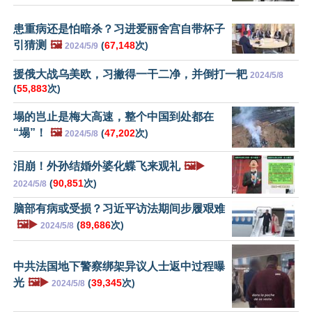
患重病还是怕暗杀？习进爱丽舍宫自带杯子
引猜测
🖼️
(
67,148
次)
2024/5/9
援俄大战乌美欧，习撇得一干二净，并倒打一耙
2024/5/8
(
55,883
次)
塌的岂止是梅大高速，整个中国到处都在
“塌”！
🖼️
(
47,202
次)
2024/5/8
泪崩！外孙结婚外婆化蝶飞来观礼
🖼️▶️
(
90,851
次)
2024/5/8
脑部有病或受损？习近平访法期间步履艰难
🖼️▶️
(
89,686
次)
2024/5/8
中共法国地下警察绑架异议人士返中过程曝
光
🖼️▶️
(
39,345
次)
2024/5/8