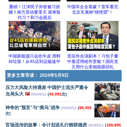
重磅！江泽民子孙皆被习抓
中国车企全靠蒙？雷军看完
捕？南方异动要变天 谁将取
北京车展称“很绝望”！
代习？和习会面后
中国新能源只会吹牛皮 用料
里应外合演剧本！习包子囊
却垃圾！从4S店到运输途中
中羞涩用啥作赏银？国民党
又用什么变相跪舔回礼
更多文章导读：
2024年5月9日
压力大风险大待遇差 中国护士流失严重令
当局头大
🖼️
(
49,992
次)
2024/5/12
神奇的“预言”与“俄乌”战争
(
98,455
2024/5/12
次)
官场流传的故事：令计划送礼行贿获婚房
(
188,896
2024/5/11