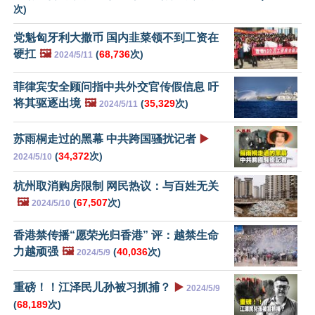
次)
党魁匈牙利大撒币 国内韭菜领不到工资在
硬扛
🖼️
(
68,736
次)
2024/5/11
菲律宾安全顾问指中共外交官传假信息 吁
将其驱逐出境
🖼️
(
35,329
次)
2024/5/11
苏雨桐走过的黑幕 中共跨国骚扰记者
▶️
(
34,372
次)
2024/5/10
杭州取消购房限制 网民热议：与百姓无关
🖼️
(
67,507
次)
2024/5/10
香港禁传播“愿荣光归香港” 评：越禁生命
力越顽强
🖼️
(
40,036
次)
2024/5/9
重磅！！江泽民儿孙被习抓捕？
▶️
2024/5/9
(
68,189
次)