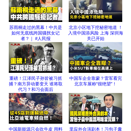
苏雨桐走过的黑幕！中共是
北京小区地下挖秘密地道 ！
如何无底线跨国骚扰女记
入境中国添风险 上海 深圳海
者？｜ #人民报
关已开始
重磅！江泽民子孙皆被习抓
中国车企全靠蒙？雷军看完
捕？南方异动要变天 谁将取
北京车展称“很绝望”！
代习？和习会面后
中国新能源只会吹牛皮 用料
里应外合演剧本！习包子囊