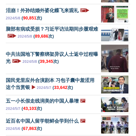
泪崩！外孙结婚外婆化蝶飞来观礼
🖼️▶️
(
90,851
次)
2024/5/8
脑部有病或受损？习近平访法期间步履艰难
🖼️▶️
(
89,686
次)
2024/5/8
中共法国地下警察绑架异议人士返中过程曝
光
🖼️▶️
(
39,345
次)
2024/5/8
国民党里应外合演剧本 习包子囊中羞涩用
这个当赏银
▶️
(
33,642
次)
2024/5/7
五一小长假走线润美的中国人暴增
🖼️
(
43,103
次)
2024/5/7
近百名中国人留学朝鲜会学到什么
🖼️
(
67,863
次)
2024/5/6