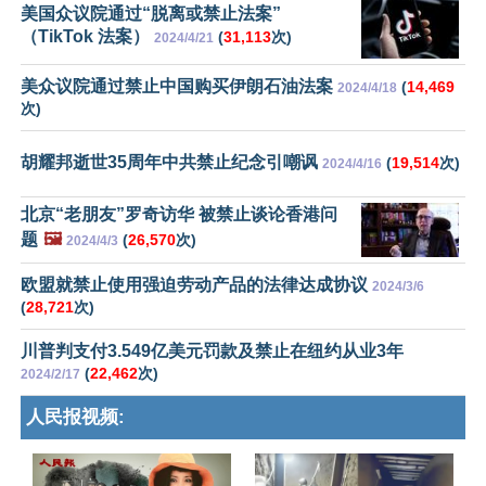
美国众议院通过“脱离或禁止法案”
（TikTok 法案）
(
31,113
次)
2024/4/21
美众议院通过禁止中国购买伊朗石油法案
(
14,469
2024/4/18
次)
胡耀邦逝世35周年中共禁止纪念引嘲讽
(
19,514
次)
2024/4/16
北京“老朋友”罗奇访华 被禁止谈论香港问
题
🖼️
(
26,570
次)
2024/4/3
欧盟就禁止使用强迫劳动产品的法律达成协议
2024/3/6
(
28,721
次)
川普判支付3.549亿美元罚款及禁止在纽约从业3年
(
22,462
次)
2024/2/17
人民报视频: