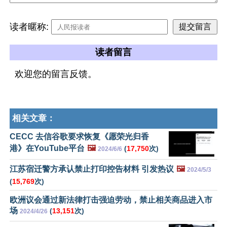
读者暱称:
读者留言
欢迎您的留言反馈。
相关文章：
CECC 去信谷歌要求恢复《愿荣光归香
港》在YouTube平台
🖼️
(
17,750
次)
2024/6/6
江苏宿迁警方承认禁止打印控告材料 引发热议
🖼️
2024/5/3
(
15,769
次)
欧洲议会通过新法律打击强迫劳动，禁止相关商品进入市
场
(
13,151
次)
2024/4/26