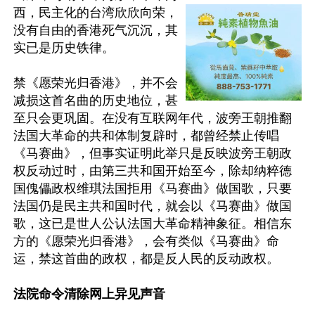
西，民主化的台湾欣欣向荣，
没有自由的香港死气沉沉，其
实已是历史铁律。

禁《愿荣光归香港》，并不会
减损这首名曲的历史地位，甚
至只会更巩固。在没有互联网年代，波旁王朝推翻
法国大革命的共和体制复辟时，都曾经禁止传唱
《马赛曲》，但事实证明此举只是反映波旁王朝政
权反动过时，由第三共和国开始至今，除却纳粹德
国傀儡政权维琪法国拒用《马赛曲》做国歌，只要
法国仍是民主共和国时代，就会以《马赛曲》做国
歌，这已是世人公认法国大革命精神象征。相信东
方的《愿荣光归香港》，会有类似《马赛曲》命
运，禁这首曲的政权，都是反人民的反动政权。

法院命令清除网上异见声音