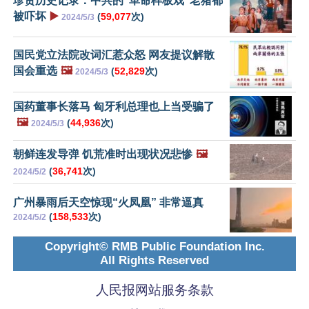
珍贵历史记录：中共的“革命样板戏”老猪都
被吓坏
▶️
(
59,077
次)
2024/5/3
国民党立法院改词汇惹众怒 网友提议解散
国会重选
🖼️
(
52,829
次)
2024/5/3
国药董事长落马 匈牙利总理也上当受骗了
🖼️
(
44,936
次)
2024/5/3
朝鲜连发导弹 饥荒准时出现状况悲惨
🖼️
(
36,741
次)
2024/5/2
广州暴雨后天空惊现“火凤凰” 非常逼真
(
158,533
次)
2024/5/2
Copyright© RMB Public Foundation Inc.
All Rights Reserved
人民报网站服务条款