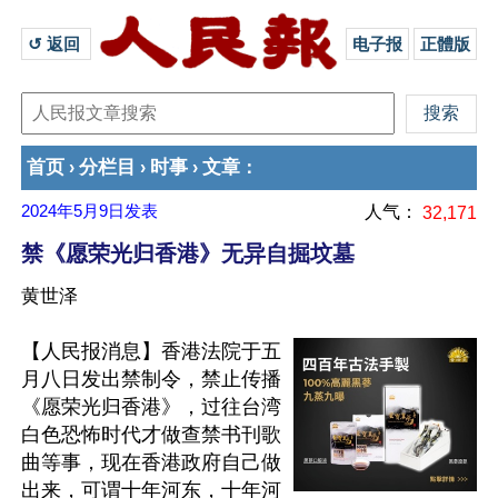
↺ 返回 
电子报
正體版
首页
分栏目
时事
文章
›
›
›
：
2024年5月9日
发表
人气：
32,171
禁《愿荣光归香港》无异自掘坟墓
黄世泽
【人民报消息】香港法院于五
月八日发出禁制令，禁止传播
《愿荣光归香港》，过往台湾
白色恐怖时代才做查禁书刊歌
曲等事，现在香港政府自己做
出来，可谓十年河东，十年河