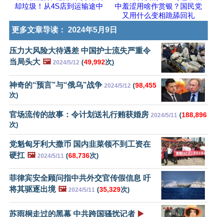
却垃圾！从4S店到运输途中
中羞涩用啥作赏银？国民党
又用什么变相跪舔回礼
更多文章导读：
2024年5月9日
压力大风险大待遇差 中国护士流失严重令
当局头大
🖼️
(
49,992
次)
2024/5/12
神奇的“预言”与“俄乌”战争
(
98,455
2024/5/12
次)
官场流传的故事：令计划送礼行贿获婚房
(
188,896
2024/5/11
次)
党魁匈牙利大撒币 国内韭菜领不到工资在
硬扛
🖼️
(
68,736
次)
2024/5/11
菲律宾安全顾问指中共外交官传假信息 吁
将其驱逐出境
🖼️
(
35,329
次)
2024/5/11
苏雨桐走过的黑幕 中共跨国骚扰记者
▶️