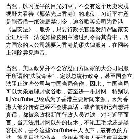
当然，以习近平的目光如豆，不会有这个历史宏观
视野去看待《愿荣光归香港》的地位，习近平在意
是能否借一纸法庭禁制令，迫谷歌等公司为香港
《国安法》，服务，只要行政长官滥发所谓国家安
全证明书，法院如橡皮图章透过判令替其背书，西
方国家的大公司就要为香港荒谬法律服务，在网络
上清除异见声音。

当然，美国政界并不会容忍西方国家的大公司屈服
于所谓的“法院命令”，定以总统行政令，甚至国会立
法阻止这些公司与中国当局合作，因此，中国当局
可以大条道理封锁谷歌，甚至进一步封网。特别现
时YouTube已经成为了香港主要新闻来源，因为香
港大部分传媒已经不会讲真话，或者前线记者想讲
真话，都被亲政权新闻行政人员过滤。对习近平而
言，当无法用封网以外的技术，不论五毛党还是黑
客技术，去令这些YouTube中人收声，最有效的方
法，就是用法院命令，变相令香港人无法使用谷歌