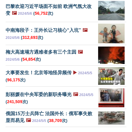
巴黎欢迎习近平场面不如前 欧洲气氛大改
变
🖼️
(
56,752
次)
2024/5/6
中南海段子：王外长让习核心“入坑”
🖼️
(
312,693
次)
2024/5/6
梅大高速塌方遇难者多有三个主因
🖼️
(
54,854
次)
2024/5/6
大事要发生！北京等地怪异频传
▶️
2024/5/5
(
96,175
次)
彭丽媛在中央军委的新职务曝光
🖼️
2024/5/5
(
241,509
次)
俄国15万士兵阵亡 法国外长：俄军事失败
显而易见
🖼️
(
38,709
次)
2024/5/5