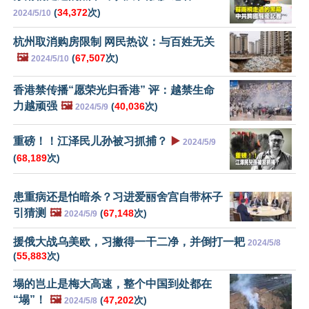
(
34,372
次)
2024/5/10
杭州取消购房限制 网民热议：与百姓无关
🖼️
(
67,507
次)
2024/5/10
香港禁传播“愿荣光归香港” 评：越禁生命
力越顽强
🖼️
(
40,036
次)
2024/5/9
重磅！！江泽民儿孙被习抓捕？
▶️
2024/5/9
(
68,189
次)
患重病还是怕暗杀？习进爱丽舍宫自带杯子
引猜测
🖼️
(
67,148
次)
2024/5/9
援俄大战乌美欧，习撇得一干二净，并倒打一耙
2024/5/8
(
55,883
次)
塌的岂止是梅大高速，整个中国到处都在
“塌”！
🖼️
(
47,202
次)
2024/5/8