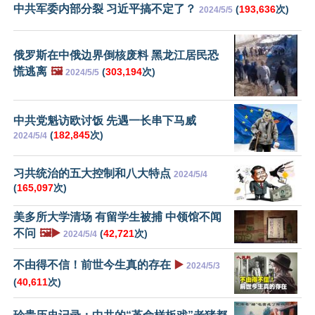
中共军委内部分裂 习近平搞不定了？
(
193,636
次)
2024/5/5
俄罗斯在中俄边界倒核废料 黑龙江居民恐
慌逃离
🖼️
(
303,194
次)
2024/5/5
中共党魁访欧讨饭 先遇一长串下马威
(
182,845
次)
2024/5/4
习共统治的五大控制和八大特点
2024/5/4
(
165,097
次)
美多所大学清场 有留学生被捕 中领馆不闻
不问
🖼️▶️
(
42,721
次)
2024/5/4
不由得不信！前世今生真的存在
▶️
2024/5/3
(
40,611
次)