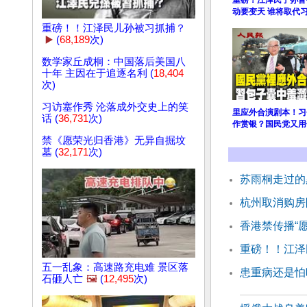
重磅！江泽民子孙皆
动要变天 谁将取代
重磅！！江泽民儿孙被习抓捕？
▶️
(
68,189
次)
数学家丘成桐：中国落后美国八
十年 主因在于追逐名利 (
18,404
次)
习访塞作秀 沦落成外交史上的笑
里应外合演剧本！习
话 (
36,731
次)
作赏银？国民党又用
禁《愿荣光归香港》无异自掘坟
墓 (
32,171
次)
苏雨桐走过的
杭州取消购房
香港禁传播“
重磅！！江泽
五一乱象：高速路充电难 景区落
患重病还是怕
石砸人亡
🖼️
(
12,495
次)