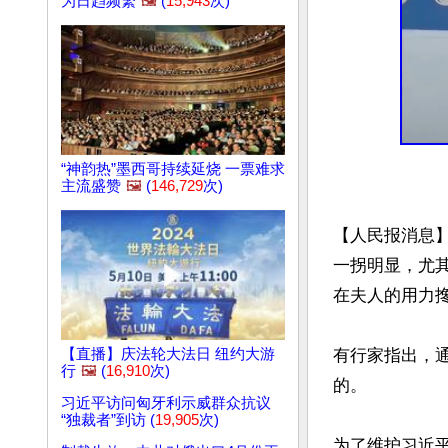
为日趋频繁
🖼️
(
15,943
次)
“神韵热”墨西哥持续延烧 一票难求
主流盛赞
🖼️
(
146,729
次)
【人民报消息
一拐明显，尤
在夫人的用力搀
有行家指出，
【直播】庆法轮大法日 纽约大游
行
🖼️
(
16,910
次)
的。

习近平访问匈牙利示威群众抗议
“独裁者”到访 (
19,905
次)
为了维护习近平