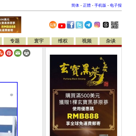
简体
-
正體
-
手机版
-
电子报
专题
寰宇
维权
视频
杂谈