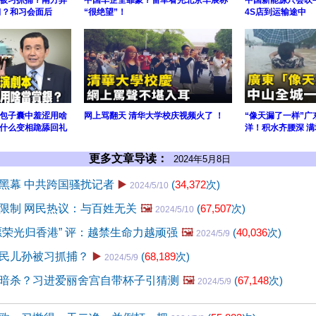
被习抓捕？南方异
中国车企全靠蒙？雷军看完北京车展称
中国新能源只会吹
习？和习会面后
“很绝望”！
4S店到运输途中
包子囊中羞涩用啥
网上骂翻天 清华大学校庆视频火了 ！
“像天漏了一样”
什么变相跪舔回礼
洋！积水齐腰深 
更多文章导读：
2024年5月8日
黑幕 中共跨国骚扰记者
▶️
(
34,372
次)
2024/5/10
限制 网民热议：与百姓无关
🖼️
(
67,507
次)
2024/5/10
愿荣光归香港” 评：越禁生命力越顽强
🖼️
(
40,036
次)
2024/5/9
民儿孙被习抓捕？
▶️
(
68,189
次)
2024/5/9
暗杀？习进爱丽舍宫自带杯子引猜测
🖼️
(
67,148
次)
2024/5/9