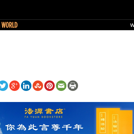
ww.renminbao.com/rmb/articles/2024/5/8/82642.html