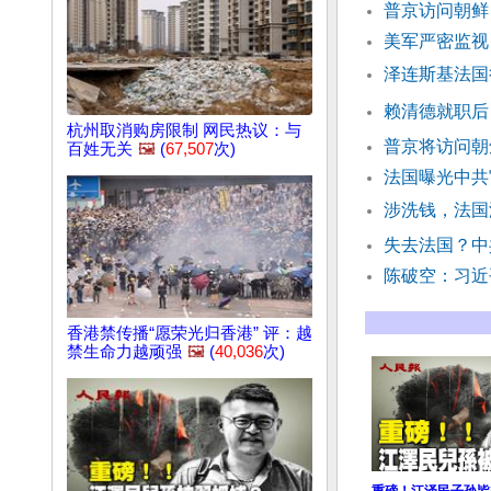
普京访问朝鲜
美军严密监视
泽连斯基法国
赖清德就职后
杭州取消购房限制 网民热议：与
普京将访问朝
百姓无关
🖼️
(
67,507
次)
法国曝光中共
涉洗钱，法国
失去法国？中
陈破空：习近
香港禁传播“愿荣光归香港” 评：越
禁生命力越顽强
🖼️
(
40,036
次)