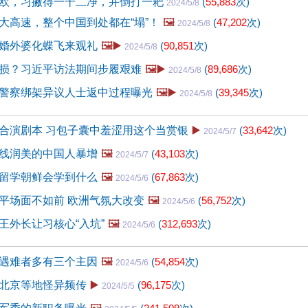
欧，习撇得一干二净，并倒打一耙
(
55,883
次)
2024/5/8
大高速，整个中国到处都在“塌”！
🖼️
(
47,202
次)
2024/5/8
婚外婆化蝶飞来观礼
🖼️▶️
(
90,851
次)
2024/5/8
损？习近平访法期间步履艰难
🖼️▶️
(
89,686
次)
2024/5/8
警察绑架异议人士返中过程曝光
🖼️▶️
(
39,345
次)
2024/5/8
合演剧本 习包子囊中羞涩用这个当赏银
▶️
(
33,642
次)
2024/5/7
线润美的中国人暴增
🖼️
(
43,103
次)
2024/5/7
留学朝鲜会学到什么
🖼️
(
67,863
次)
2024/5/6
平场面不如前 欧洲气氛大改变
🖼️
(
56,752
次)
2024/5/6
王外长让习核心“入坑”
🖼️
(
312,693
次)
2024/5/6
遇难者多有三个主因
🖼️
(
54,854
次)
2024/5/6
北京等地怪异频传
▶️
(
96,175
次)
2024/5/5