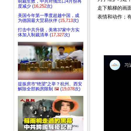
制裁生效，中共对俄出口4月份再
度减少 (
16,252
次)
走下舷梯的画
美国今年第一季度超越中国，成
表情和动作；有
为德国最大贸易伙伴 (
15,713
次)
打击中共升级，美将37家中方实
体加入制裁清单 (
17,327
次)
提振房市“绝望”之举？杭州、西安
解除全部购房限制
🖼️
(
19,078
次)