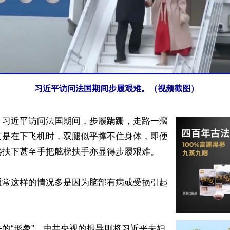
习近平访问法国期间步履艰难。（视频截图）
】习近平访问法国期间，步履蹒跚，走路一瘸
其是在下飞机时，双腿似乎撑不住身体，即便
扶下甚至手把舷梯扶手亦显得步履艰难。

通常这样的情况多是因为脑部有病或受损引起
的“形象”，中共央视的报导则将习近平夫妇