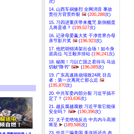
次)
14. 山西车祸惨烈 全网消音 事故
责任方背景炸裂
🖼️
(
200,288
次)
15. 习四进重庆带来魔咒 新倒楣蛋
儿将是谁？ (
199,527
次)
16. 记录母爱赢大奖 干净世界办母
亲节影片奖
🖼️
(
196,923
次)
17. 他把胡锦涛架出会场！如今身
居高位 与王毅并排站 (
196,241
次)
18. 秘闻！习以亡国之君待马 马迫
切献“降书”
🖼️▶️
(
196,089
次)
19. 广东高速路崩塌致24死 目击
者：第一次离死亡那么近
🖼️
(
195,870
次)
20. 中共军委内部分裂 习近平搞不
定了？ (
193,636
次)
21. 越反腐越腐败 习近平靠它能保
安全吗？
🖼️▶️
(
190,396
次)
22. 太子党绝地反击 中共内斗高潮
将至
▶️
(
189,586
次)
23. 中共三骗美国 美连环还击 布