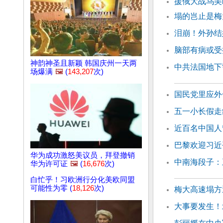
援俄大战乌美
塌的岂止是梅
泪崩！外孙结
脑部有病或受
神韵神圣且新颖 韩国庆州一天两
中共法国地下
场爆满
🖼️
(
143,207
次)
国民党里应外
五一小长假走
近百名中国人
巴黎欢迎习近
华为成功激怒美议员，拜登撤销
中南海段子：
华为许可证
🖼️
(
16,676
次)
白忙乎！习欧洲行分化美欧同盟
可能性为零 (
18,126
次)
梅大高速塌方
大事要发生！