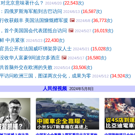
 对北京意味著什么？
(
22,543
次)
2024/6/20
：四俄罗斯海军船到古巴访问
(
16,587
次)
2024/6/13
行收获颇丰 美国法国慷慨赠军援
🖼️
(
36,773
次)
2024/6/8
，首个美国国会代表团抵台访问
🖼️
(
16,019
次)
2024/5/27
鲜 中共紧张
(
22,430
次)
2024/5/23
官员公开在法国威吓绑架异议人士
(
15,028
次)
2024/5/21
没收华人富豪9间波尔多酒庄
🖼️
(
16,580
次)
2024/5/17
共首脑外交在欧洲的失败
(
33,506
次)
2024/5/14
平访问欧洲三国，图谋两次分化，成果为零
(
34,924
次)
2024/5/12
人民报视频
2024年5月8日