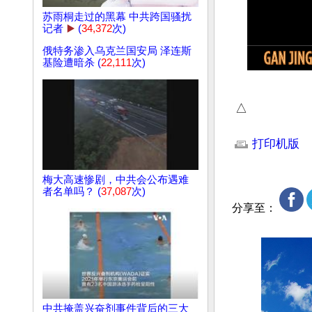
苏雨桐走过的黑幕 中共跨国骚扰
记者
▶️
(
34,372
次)
俄特务渗入乌克兰国安局 泽连斯
基险遭暗杀 (
22,111
次)
 △
文章网址: http://w
打印机版
梅大高速惨剧，中共会公布遇难
者名单吗？ (
37,087
次)
分享至：
中共掩盖兴奋剂事件背后的三大