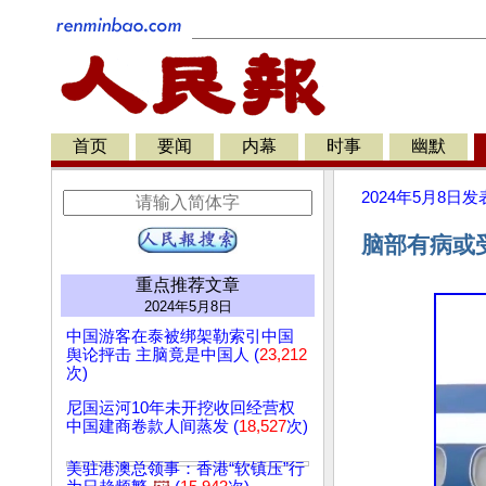
首页
要闻
内幕
时事
幽默
2024年5月8日
发
脑部有病或
重点推荐文章
2024年5月8日
中国游客在泰被绑架勒索引中国
舆论抨击 主脑竟是中国人 (
23,212
次)
尼国运河10年未开挖收回经营权
中国建商卷款人间蒸发 (
18,527
次)
美驻港澳总领事：香港“软镇压”行