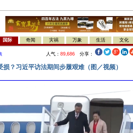
国际
奇闻
灾祸
万象
生活
文化
人气：
89,686
分享：
表
受损？习近平访法期间步履艰难（图／视频）