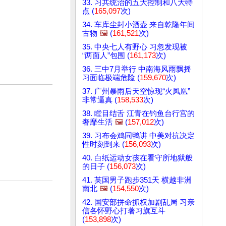
33. 习共统治的五大控制和八大特
点 (
165,097
次)
34. 车库尘封小酒壶 来自乾隆年间
古物
🖼️
(
161,521
次)
35. 中央七人有野心 习忽发现被
“两面人”包围 (
161,173
次)
36. 三中7月举行 中南海风雨飘摇
习面临极端危险 (
159,670
次)
37. 广州暴雨后天空惊现“火凤凰”
非常逼真 (
158,533
次)
38. 瞠目结舌 江青在钓鱼台行宫的
奢靡生活
🖼️
(
157,012
次)
39. 习布会鸡同鸭讲 中美对抗决定
性时刻到来 (
156,093
次)
40. 白纸运动女孩在看守所地狱般
的日子 (
156,073
次)
41. 英国男子跑步351天 横越非洲
南北
🖼️
(
154,550
次)
42. 国安部拼命抓权加剧乱局 习亲
信各怀野心打著习旗互斗
(
153,898
次)