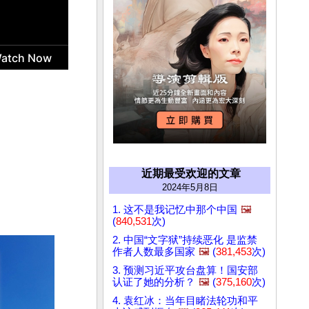
近期最受欢迎的文章
2024年5月8日
1. 这不是我记忆中那个中国
🖼️
(
840,531
次)
2. 中国“文字狱”持续恶化 是监禁
作者人数最多国家
🖼️
(
381,453
次)
3. 预测习近平攻台盘算！国安部
认证了她的分析？
🖼️
(
375,160
次)
4. 袁红冰：当年目睹法轮功和平