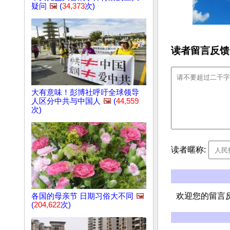
疑问
🖼️
(
34,373
次)
读者留言反馈
大有意味！彭博社呼吁全球领导
人区分中共与中国人
🖼️
(
44,559
次)
读者暱称:
欢迎您的留言
各国的母亲节 日期习俗大不同
🖼️
(
204,622
次)