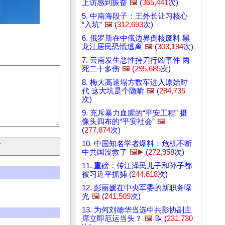
上访感到振奋
🖼️
(
365,441
次)
5. 中南海段子：王外长让习核心
“入坑”
🖼️
(
312,693
次)
6. 俄罗斯在中俄边界倒核废料 黑
龙江居民恐慌逃离
🖼️
(
303,194
次)
7. 云南发生恶性持刀行凶事件 两
死二十多伤
🖼️
(
295,685
次)
8. 梅大高速塌方数车进入原始时
代 这大坑是个隐喻
🖼️
(
284,735
次)
9. 充斥暴力血腥的“平安工程” 摄
像头四布的“平安社会”
🖼️
(
277,874
次)
10. 中国知名学者爆料：危机不断
中共国没救了
🖼️▶️
(
272,958
次)
11. 重磅：传江泽民儿子和孙子都
被习近平抓捕 (
244,618
次)
12. 彭丽媛在中央军委的新职务曝
光
🖼️
(
241,509
次)
13. 为何刘德华当选中共影协副主
席立即厄运当头？
🖼️
📝 (
231,730