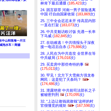
牛皮 用料却垃圾！从
林肯下最后通牒 (
185,423
次)
24. 因言获罪 河南一男子冒险逃离
中国 吁自由国家收留 (
183,869
次)
25. 三中全会迟迟未开 传高层内部
一直在打架 (
183,073
次)
26. 中共党魁访欧讨饭 先遇一长串
下马威 (
182,845
次)
广东中山和珠海一片汪
27. 在劫难逃！中共情报头子深夜
满城泡水车！商舖
接一电话后自杀 (
179,886
次)
28. 人民在为中共造坟 全世界在等
中共破局 (
176,018
次)
29. 买卖房中那些奇特的事
🖼️
(
175,013
次)
30. 罕见！北方下大雪南方强龙卷
网民：这是犯了天条吗？
🖼️▶️
(
174,486
次)
31. 泄露绝密 中共前司法部长之子
被秘密判刑
🖼️
(
170,095
次)
32. “上边让敛钱就敛钱”这样的村
官很懂党的规矩
🖼️▶️
(
167,598
次)