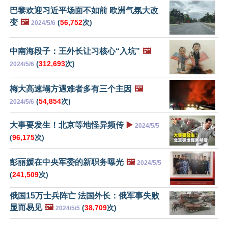
巴黎欢迎习近平场面不如前 欧洲气氛大改
变
🖼️
(
56,752
次)
2024/5/6
中南海段子：王外长让习核心“入坑”
🖼️
(
312,693
次)
2024/5/6
梅大高速塌方遇难者多有三个主因
🖼️
(
54,854
次)
2024/5/6
大事要发生！北京等地怪异频传
▶️
2024/5/5
(
96,175
次)
彭丽媛在中央军委的新职务曝光
🖼️
2024/5/5
(
241,509
次)
俄国15万士兵阵亡 法国外长：俄军事失败
显而易见
🖼️
(
38,709
次)
2024/5/5