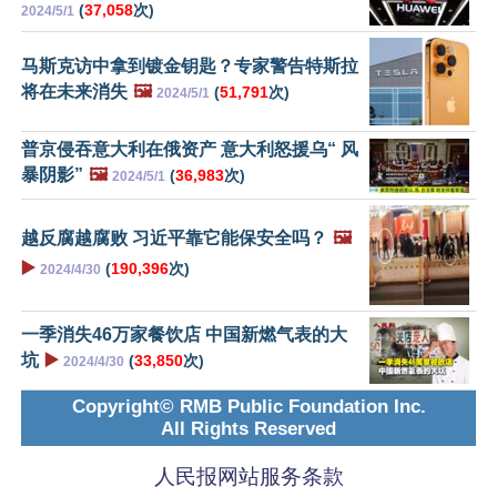
(
37,058
次)
2024/5/1
马斯克访中拿到镀金钥匙？专家警告特斯拉
将在未来消失
🖼️
(
51,791
次)
2024/5/1
普京侵吞意大利在俄资产 意大利怒援乌“ 风
暴阴影”
🖼️
(
36,983
次)
2024/5/1
越反腐越腐败 习近平靠它能保安全吗？
🖼️
▶️
(
190,396
次)
2024/4/30
一季消失46万家餐饮店 中国新燃气表的大
坑
▶️
(
33,850
次)
2024/4/30
Copyright© RMB Public Foundation Inc.
All Rights Reserved
人民报网站服务条款