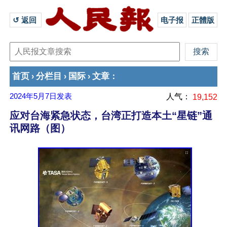
↺ 返回 
电子报
正體版
首页
分栏目
国际
文章
›
›
›
：
2024年5月7日
发表
人气：
19,152
应对台海紧急状态，台湾正打造本土“星链”通
讯网路（图）