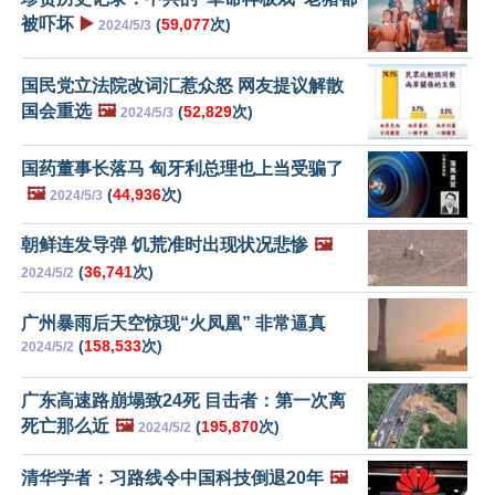
被吓坏
▶️
(
59,077
次)
2024/5/3
国民党立法院改词汇惹众怒 网友提议解散
国会重选
🖼️
(
52,829
次)
2024/5/3
国药董事长落马 匈牙利总理也上当受骗了
🖼️
(
44,936
次)
2024/5/3
朝鲜连发导弹 饥荒准时出现状况悲惨
🖼️
(
36,741
次)
2024/5/2
广州暴雨后天空惊现“火凤凰” 非常逼真
(
158,533
次)
2024/5/2
广东高速路崩塌致24死 目击者：第一次离
死亡那么近
🖼️
(
195,870
次)
2024/5/2
清华学者：习路线令中国科技倒退20年
🖼️