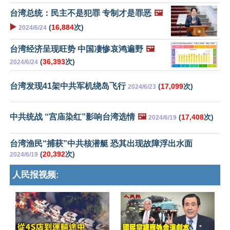
台湾总统：民主不是犯罪 专制才是罪恶
🖼️
▶️
(
16,884
次)
2024/6/24
台湾经济呈现旺势 中国凄惨哀鸿遍野
🖼️
(
36,393
次)
2024/6/24
台湾发现41架中共军机绕岛飞行
(
17,099
次)
2024/6/23
中共统战 “宫庙染红”影响台湾选情
🖼️
(
17,408
次)
2024/6/19
台湾渔民“捕获”中共核潜艇 恐其出现故障浮出水面
(
20,392
次)
2024/6/19
人民报视频: