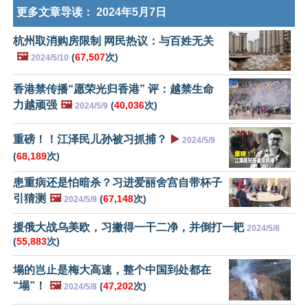
更多文章导读：
2024年5月7日
杭州取消购房限制 网民热议：与百姓无关
🖼️
(
67,507
次)
2024/5/10
香港禁传播“愿荣光归香港” 评：越禁生命
力越顽强
🖼️
(
40,036
次)
2024/5/9
重磅！！江泽民儿孙被习抓捕？
▶️
2024/5/9
(
68,189
次)
患重病还是怕暗杀？习进爱丽舍宫自带杯子
引猜测
🖼️
(
67,148
次)
2024/5/9
援俄大战乌美欧，习撇得一干二净，并倒打一耙
2024/5/8
(
55,883
次)
塌的岂止是梅大高速，整个中国到处都在
“塌”！
🖼️
(
47,202
次)
2024/5/8