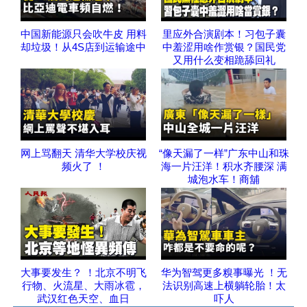
中国新能源只会吹牛皮 用料
里应外合演剧本！习包子囊
却垃圾！从4S店到运输途中
中羞涩用啥作赏银？国民党
又用什么变相跪舔回礼
网上骂翻天 清华大学校庆视
“像天漏了一样”广东中山和珠
频火了 ！
海一片汪洋！积水齐腰深 满
城泡水车！商舖
大事要发生？ ！北京不明飞
华为智驾更多糗事曝光 ！无
行物、火流星、大雨冰雹，
法识别高速上横躺轮胎！太
武汉红色天空、血日
吓人