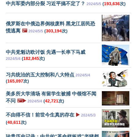
中共军委内部分裂 习近平搞不定了？
(
193,636
次)
2024/5/5
俄罗斯在中俄边界倒核废料 黑龙江居民恐
慌逃离
🖼️
(
303,194
次)
2024/5/5
中共党魁访欧讨饭 先遇一长串下马威
(
182,845
次)
2024/5/4
习共统治的五大控制和八大特点
2024/5/4
(
165,097
次)
美多所大学清场 有留学生被捕 中领馆不闻
不问
🖼️▶️
(
42,721
次)
2024/5/4
不由得不信！前世今生真的存在
▶️
2024/5/3
(
40,611
次)
珍贵历史记录：中共的“革命样板戏”老猪都