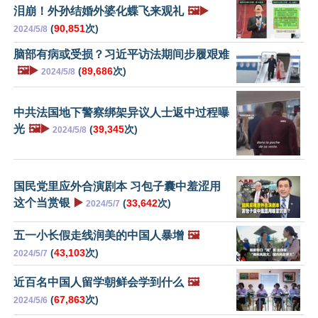
泪崩！外孙结婚外婆化蝶飞来观礼
🖼️▶️
(
90,851
次)
2024/5/8
脑部有病或受损？习近平访法期间步履艰难
🖼️▶️
(
89,686
次)
2024/5/8
中共法国地下警察绑架异议人士返中过程曝
光
🖼️▶️
(
39,345
次)
2024/5/8
国民党里应外合演剧本 习包子囊中羞涩用
这个当赏银
▶️
(
33,642
次)
2024/5/7
五一小长假走线润美的中国人暴增
🖼️
(
43,103
次)
2024/5/7
近百名中国人留学朝鲜会学到什么
🖼️
(
67,863
次)
2024/5/6