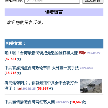
读者留言
欢迎您的留言反馈。
相关文章：
啪！啪！台湾最新民调把党魁的脸打得火辣
🖼️▶️
2024/6/27
(
47,531
次)
中共官媒指点台湾政论节目 大外宣一贯手法
2024/6/26
(
15,715
次)
看完这张图片，你就知道中共会不会攻打台
湾了！
🖼️
(
56,997
次)
2024/6/25
中共砸钱渗透台湾网红艺人圈
(
18,547
次)
2024/6/25