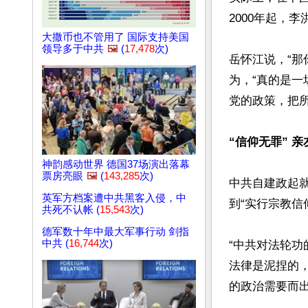
2000年起，
大撒币也不管用了 国际支持美国
领导多于中共
🖼️
(
17,478
次)
岳怀江说，“
为，“真的是
党的政策，把所
“信仰无罪” 
神韵感动世界 德国37场演出落幕
票房亮眼
🖼️
(
143,285
次)
中共自建政起就
英军方档案遭中共黑客入侵，中
到“实行宗教信
共死不认帐 (
15,543
次)
德军数十年中最大军事行动 剑指
中共 (
16,744
次)
“中共对法轮
法律是泥捏的
的政治需要而出