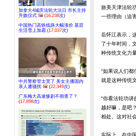
旅美天津法轮
加拿大4城庆法轮大法日 市长主持
升旗仪式
🖼️
(
16,238
次)
一些理由（迫害
中国热门高铁线路大幅涨价 基层
生活雪上加霜 (
17,037
次)
岳怀江表示，
了十年时间，
种传统文化力量
“如果说人们
就是这种传统文
中共警察管太宽了 美女主播国内
亲人遭骚扰
🖼️
(
22,349
次)
广东梅大高速惨剧不彻查了？
“你看法轮功讲
(
17,898
次)
越好嘛，是吧
相处。这对社会
实际上，在中