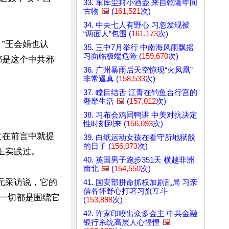
33. 车库尘封小酒壶 来自乾隆年间
古物
🖼️
(
161,521
次)
34. 中央七人有野心 习忽发现被
“两面人”包围 (
161,173
次)
”王会娟也认
35. 三中7月举行 中南海风雨飘摇
习面临极端危险 (
159,670
次)
都是这个中共邪
36. 广州暴雨后天空惊现“火凤凰”
非常逼真 (
158,533
次)
37. 瞠目结舌 江青在钓鱼台行宫的
奢靡生活
🖼️
(
157,012
次)
38. 习布会鸡同鸭讲 中美对抗决定
性时刻到来 (
156,093
次)
文在前言中就提
39. 白纸运动女孩在看守所地狱般
的日子 (
156,073
次)
实践过。

40. 英国男子跑步351天 横越非洲
南北
🖼️
(
154,550
次)
元采访说，它的
41. 国安部拼命抓权加剧乱局 习亲
信各怀野心打著习旗互斗
一切都是围绕它
(
153,898
次)
42. 许家印咬出众多金主 中共金融
银行系统高层人心惶惶
🖼️