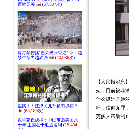
百姓无关
🖼️
(
67,507
次)
香港禁传播“愿荣光归香港” 评：越
禁生命力越顽强
🖼️
(
40,036
次)
【人民报消息
架，目前被非
什么抓她？她的
重磅！！江泽民儿孙被习抓捕？
吁，信仰无罪
▶️
(
68,189
次)
更多人帮助制止
数学家丘成桐：中国落后美国八
十年 主因在于追逐名利 (
18,404