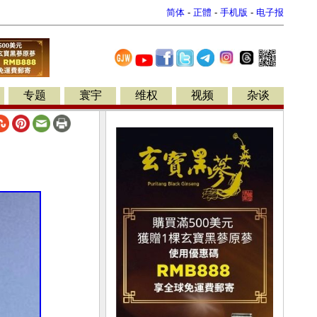
简体
-
正體
-
手机版
-
电子报
专题
寰宇
维权
视频
杂谈