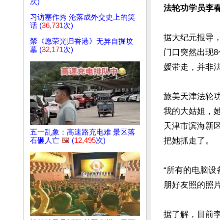
次)
法轮功学员李
习访塞作秀 沦落成外交史上的笑
话 (
36,731
次)
据大纪元报导，
禁《愿荣光归香港》无异自掘坟
墓 (
32,171
次)
门口突然出现
媛带走，并非法
旅美天津法轮
我的大姑姐，她
天津市滨海新
五一乱象：高速路充电难 景区落
把她抓走了。

石砸人亡
🖼️
(
12,495
次)
“所有的电脑
朋好友照的照片
据了解，目前