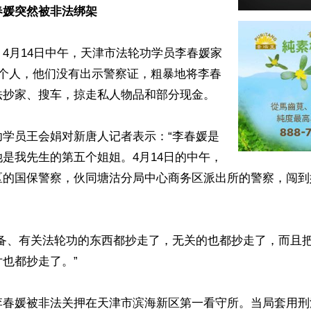
春媛突然被非法绑架
4月14日中午，天津市法轮功学员李春媛家
8个人，他们没有出示警察证，粗暴地将李春
抄家、搜车，掠走私人物品和部分现金。

功学员王会娟对新唐人记者表示：“李春媛是
是我先生的第五个姐姐。4月14日的中午，
区的国保警察，伙同塘沽分局中心商务区派出所的警察，闯到
设备、有关法轮功的东西都抄走了，无关的也都抄走了，而且
也都抄走了。”

李春媛被非法关押在天津市滨海新区第一看守所。当局套用刑