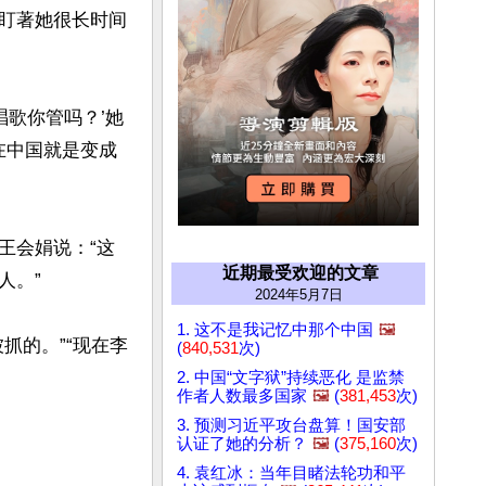
盯著她很长时间
唱歌你管吗？’她
在中国就是变成
王会娟说：“这
近期最受欢迎的文章
。”

2024年5月7日
1. 这不是我记忆中那个中国
🖼️
抓的。”“现在李
(
840,531
次)
2. 中国“文字狱”持续恶化 是监禁
作者人数最多国家
🖼️
(
381,453
次)
3. 预测习近平攻台盘算！国安部
认证了她的分析？
🖼️
(
375,160
次)
4. 袁红冰：当年目睹法轮功和平