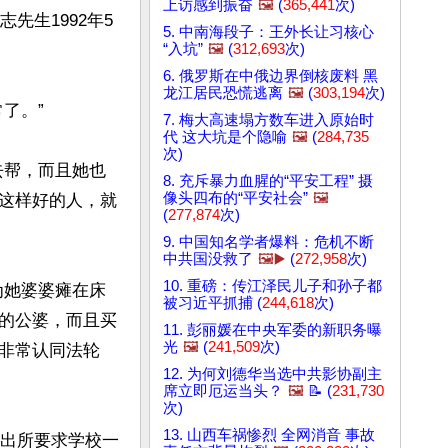
上访感到振奋
🖼️
(
365,441
次)
先生1992年5
5. 中南海段子：王外长让习核心


“入坑”
🖼️
(
312,693
次)
6. 俄罗斯在中俄边界倒核废料 黑
龙江居民恐慌逃离
🖼️
(
303,194
次)
。”

7. 梅大高速塌方数车进入原始时
代 这大坑是个隐喻
🖼️
(
284,735
次)
去帮，而且她也
8. 充斥暴力血腥的“平安工程” 摄
像头四布的“平安社会”
🖼️
这样好的人，就
(
277,874
次)
9. 中国知名学者爆料：危机不断
中共国没救了
🖼️▶️
(
272,958
次)
10. 重磅：传江泽民儿子和孙子都
为她婆婆瘫在床
被习近平抓捕 (
244,618
次)
的公婆，而且买
11. 彭丽媛在中央军委的新职务曝
光
🖼️
(
241,509
次)
非常认同法轮
12. 为何刘德华当选中共影协副主
席立即厄运当头？
🖼️
📝 (
231,730
次)
13. 山西车祸惨烈 全网消音 事故
派出所要求学校一