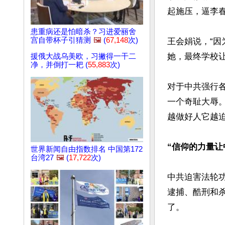
起施压，逼李春
患重病还是怕暗杀？习进爱丽舍
宫自带杯子引猜测
🖼️
(
67,148
次)
王会娟说，“
她，最终学校让
援俄大战乌美欧，习撇得一干二
净，并倒打一耙 (
55,883
次)
对于中共强行
一个奇耻大辱。
越做好人它越迫
“信仰的力量让
世界新闻自由指数排名 中国第172
台湾27
🖼️
(
17,722
次)
中共迫害法轮功
逮捕、酷刑和杀
了。
