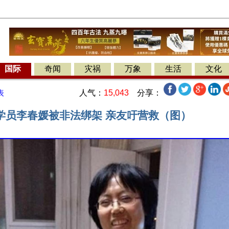
国际
奇闻
灾祸
万象
生活
文化
人气：
15,043
分享：
表
学员李春媛被非法绑架 亲友吁营救（图）