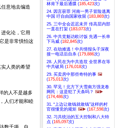
林肯下最后通牒 (
185,423
次)
以任意地去编造
24. 因言获罪 河南一男子冒险逃离
中国 吁自由国家收留 (
183,869
次)
25. 三中全会迟迟未开 传高层内部
一直在打架 (
183,073
次)
、进化论，它用
26. 中共党魁访欧讨饭 先遇一长串
它是非常惧怕这
下马威 (
182,845
次)
27. 在劫难逃！中共情报头子深夜
接一电话后自杀 (
179,886
次)
28. 人民在为中共造坟 全世界在等
其实人类的希望
中共破局 (
176,018
次)
29. 买卖房中那些奇特的事
🖼️
(
175,013
次)
30. 罕见！北方下大雪南方强龙卷
网民：这是犯了天条吗？
🖼️▶️
这样的人不是越多
(
174,486
次)
，人们才能和睦
31. “上边让敛钱就敛钱”这样的村
官很懂党的规矩
🖼️▶️
(
167,598
次)
32. 习共统治的五大控制和八大特
点 (
165,097
次)
达数千项，自