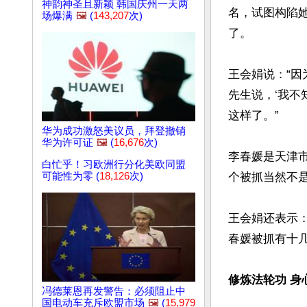
神韵神圣且新颖 韩国庆州一天两
名，试图构陷
场爆满
🖼️
(
143,207
次)
了。

王会娟说：“因
先生说，‘我不
这样了。”

华为成功激怒美议员，拜登撤销
华为许可证
🖼️
(
16,676
次)
李春媛是天津
白忙乎！习欧洲行分化美欧同盟
个被抓当然不是
可能性为零 (
18,126
次)
王会娟还表示：
春媛被抓有十几
修炼法轮功 身
冯德莱恩再发警告：必须阻止中
国电动车充斥欧盟市场
🖼️
(
15,979