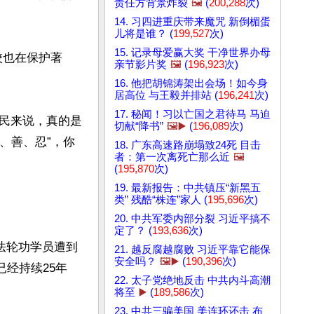
责任方背景炸裂
🖼️
(
200,288
次)
14. 习四进重庆带来魔咒 新倒楣蛋
儿将是谁？ (
199,527
次)
15. 记录母爱赢大奖 干净世界办母
校也在保护著
亲节影片奖
🖼️
(
196,923
次)
16. 他把胡锦涛架出会场！如今身
居高位 与王毅并排站 (
196,241
次)
17. 秘闻！习以亡国之君待马 马迫
民来说，真的是
切献“降书”
🖼️▶️
(
196,089
次)
、善、忍”，你
18. 广东高速路崩塌致24死 目击
者：第一次离死亡那么近
🖼️
(
195,870
次)
19. 最新报告：中共镇压“新黑五
类” 残酷“株连”家人 (
195,696
次)
20. 中共军委内部分裂 习近平搞不
定了？ (
193,636
次)
法轮功学员遭到
21. 越反腐越腐败 习近平靠它能保
安全吗？
🖼️▶️
(
190,396
次)
经持续25年
22. 太子党绝地反击 中共内斗高潮
将至
▶️
(
189,586
次)
23. 中共三骗美国 美连环还击 布