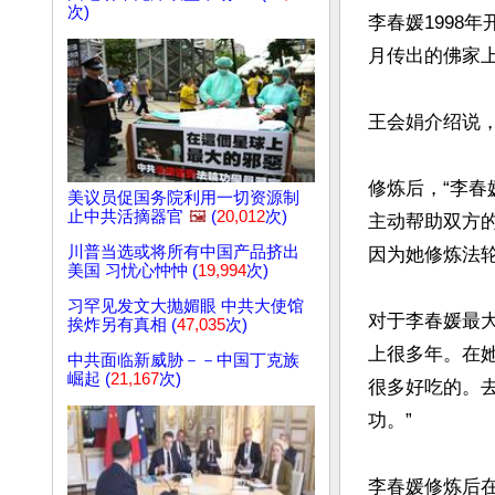
次)
李春媛1998
月传出的佛家上
王会娟介绍说，
修炼后，“李
美议员促国务院利用一切资源制
止中共活摘器官
🖼️
(
20,012
次)
主动帮助双方
川普当选或将所有中国产品挤出
因为她修炼法轮
美国 习忧心忡忡 (
19,994
次)
习罕见发文大抛媚眼 中共大使馆
对于李春媛最
挨炸另有真相 (
47,035
次)
上很多年。在
中共面临新威胁－－中国丁克族
崛起 (
21,167
次)
很多好吃的。
功。”

李春媛修炼后在