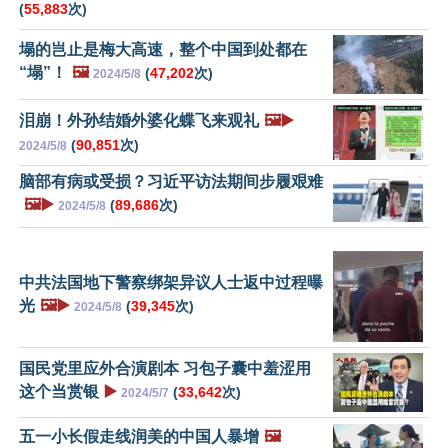
(
55,883
次)
塌的岂止是梅大高速，整个中国到处都在
“塌”！
🖼️
(
47,202
次)
2024/5/8
泪崩！外孙结婚外婆化蝶飞来观礼
🖼️▶️
(
90,851
次)
2024/5/8
脑部有病或受损？习近平访法期间步履艰难
🖼️▶️
(
89,686
次)
2024/5/8
中共法国地下警察绑架异议人士返中过程曝
光
🖼️▶️
(
39,345
次)
2024/5/8
国民党里应外合演剧本 习包子囊中羞涩用
这个当赏银
▶️
(
33,642
次)
2024/5/7
五一小长假走线润美的中国人暴增
🖼️