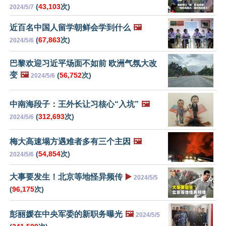
(
43,103
次)
2024/5/7
近百名中国人留学朝鲜会学到什么
🖼️
(
67,863
次)
2024/5/6
巴黎欢迎习近平场面不如前 欧洲气氛大改
变
🖼️
(
56,752
次)
2024/5/6
中南海段子：王外长让习核心“入坑”
🖼️
(
312,693
次)
2024/5/6
梅大高速塌方遇难者多有三个主因
🖼️
(
54,854
次)
2024/5/6
大事要发生！北京等地怪异频传
▶️
2024/5/5
(
96,175
次)
彭丽媛在中央军委的新职务曝光
🖼️
2024/5/5