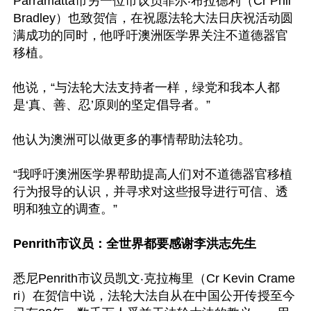
Parramatta市另一位市议员菲尔‧布拉德利（Cr Phil 
Bradley）也致贺信，在祝愿法轮大法日庆祝活动圆
满成功的同时，他呼吁澳洲医学界关注不道德器官
移植。

他说，“与法轮大法支持者一样，绿党和我本人都
是‘真、善、忍’原则的坚定倡导者。”

他认为澳洲可以做更多的事情帮助法轮功。

“我呼吁澳洲医学界帮助提高人们对不道德器官移植
行为报导的认识，并寻求对这些报导进行可信、透
明和独立的调查。”

Penrith市议员：全世界都要感谢李洪志先生
悉尼Penrith市议员凯文‧克拉梅里（Cr Kevin Crame
ri）在贺信中说，法轮大法自从在中国公开传授至今