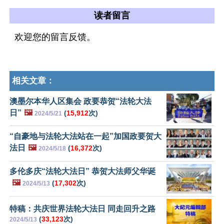
读者留言
欢迎您的留言反馈。
相关文章：
澳墨尔本华人区集会 政要恭贺“法轮大法
日”
🖼️
(
15,912
次)
2024/5/21
“自豪地与法轮大法站在一起”加国政要贺大
法日
🖼️
(
16,372
次)
2024/5/18
多伦多庆“法轮大法日” 恭贺大法师父华诞
🖼️
(
17,302
次)
2024/5/13
特稿：共庆世界法轮大法日 同走回升之路
(
33,123
次)
2024/5/13