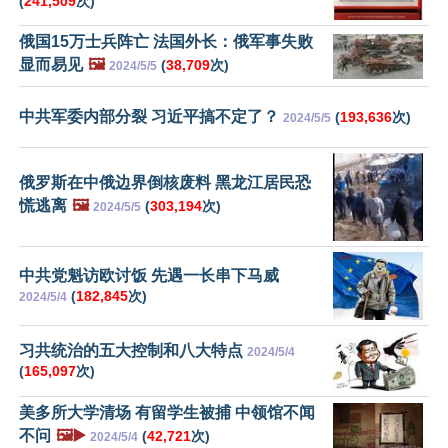
(
241,509
次)
俄国15万士兵阵亡 法国外长：俄军事失败
显而易见
🖼️
(
38,709
次)
2024/5/5
中共军委内部分裂 习近平搞不定了？
(
193,636
次)
2024/5/5
俄罗斯在中俄边界倒核废料 黑龙江居民恐
慌逃离
🖼️
(
303,194
次)
2024/5/5
中共党魁访欧讨饭 先遇一长串下马威
(
182,845
次)
2024/5/4
习共统治的五大控制和八大特点
2024/5/4
(
165,097
次)
美多所大学清场 有留学生被捕 中领馆不闻
不问
🖼️▶️
(
42,721
次)
2024/5/4