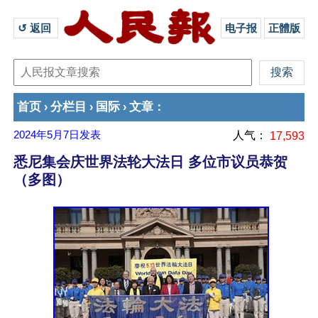
↺ 返回 
电子报
正體版
首页
分栏目
国际
文章
›
›
›
：
2024年5月7日
发表
人气：
17,593
悉尼集会庆世界法轮大法日 多位市议员恭贺
（多图）