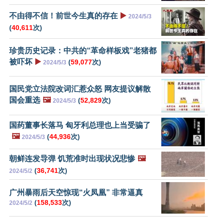
不由得不信！前世今生真的存在
▶️
2024/5/3
(
40,611
次)
珍贵历史记录：中共的“革命样板戏”老猪都
被吓坏
▶️
(
59,077
次)
2024/5/3
国民党立法院改词汇惹众怒 网友提议解散
国会重选
🖼️
(
52,829
次)
2024/5/3
国药董事长落马 匈牙利总理也上当受骗了
🖼️
(
44,936
次)
2024/5/3
朝鲜连发导弹 饥荒准时出现状况悲惨
🖼️
(
36,741
次)
2024/5/2
广州暴雨后天空惊现“火凤凰” 非常逼真
(
158,533
次)
2024/5/2