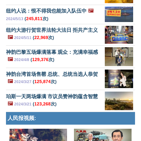
纽约人说：恨不得我也能加入队伍中
🖼️
(
245,811
次)
2024/5/13
纽约大游行贺世界法轮大法日 拒共产主义
🖼️
(
22,969
次)
2024/5/11
神韵巴黎五场爆满落幕 观众：充满幸福感
🖼️
(
129,376
次)
2024/4/8
神韵台湾首场售罄 总统、总统当选人恭贺
🖼️
(
125,874
次)
2024/3/27
珀斯一天两场爆满 市议员赞神韵蕴含智慧
🖼️
(
123,268
次)
2024/3/21
人民报视频: