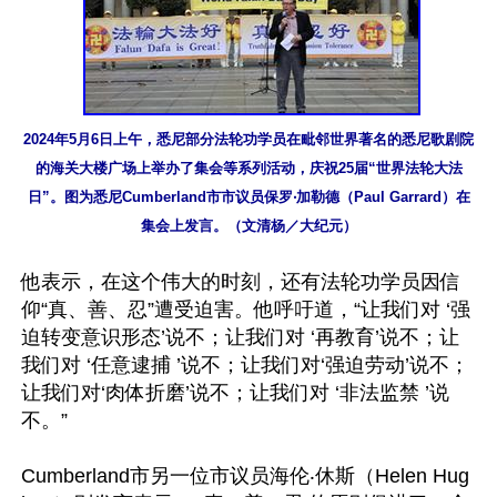
2024年5月6日上午，悉尼部分法轮功学员在毗邻世界著名的悉尼歌剧院
的海关大楼广场上举办了集会等系列活动，庆祝25届“世界法轮大法
日”。图为悉尼Cumberland市市议员保罗‧加勒德（Paul Garrard）在
集会上发言。（文清杨／大纪元）
他表示，在这个伟大的时刻，还有法轮功学员因信
仰“真、善、忍”遭受迫害。他呼吁道，“让我们对 ‘强
迫转变意识形态’说不；让我们对 ‘再教育’说不；让
我们对 ‘任意逮捕 ’说不；让我们对‘强迫劳动’说不；
让我们对‘肉体折磨’说不；让我们对 ‘非法监禁 ’说
不。”

Cumberland市另一位市议员海伦‧休斯（Helen Hug