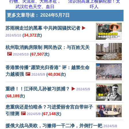
行物、火流星、大雨冰雹，
法识别高速上横躺轮胎！太
武汉红色天空、血日
吓人
更多文章导读：
2024年5月7日
苏雨桐走过的黑幕 中共跨国骚扰记者
▶️
(
34,372
次)
2024/5/10
杭州取消购房限制 网民热议：与百姓无关
🖼️
(
67,507
次)
2024/5/10
香港禁传播“愿荣光归香港” 评：越禁生命
力越顽强
🖼️
(
40,036
次)
2024/5/9
重磅！！江泽民儿孙被习抓捕？
▶️
2024/5/9
(
68,189
次)
患重病还是怕暗杀？习进爱丽舍宫自带杯子
引猜测
🖼️
(
67,148
次)
2024/5/9
援俄大战乌美欧，习撇得一干二净，并倒打一耙
2024/5/8