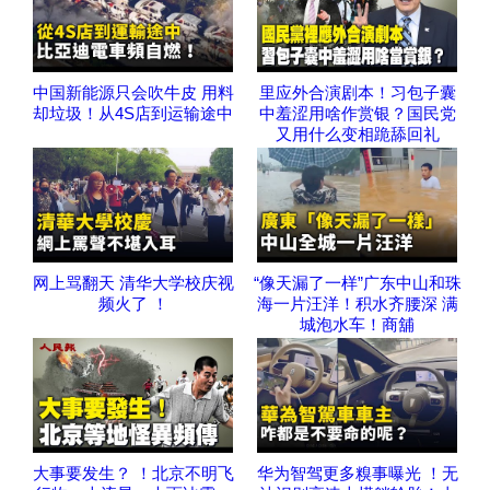
中国新能源只会吹牛皮 用料
里应外合演剧本！习包子囊
却垃圾！从4S店到运输途中
中羞涩用啥作赏银？国民党
又用什么变相跪舔回礼
网上骂翻天 清华大学校庆视
“像天漏了一样”广东中山和珠
频火了 ！
海一片汪洋！积水齐腰深 满
城泡水车！商舖
大事要发生？ ！北京不明飞
华为智驾更多糗事曝光 ！无