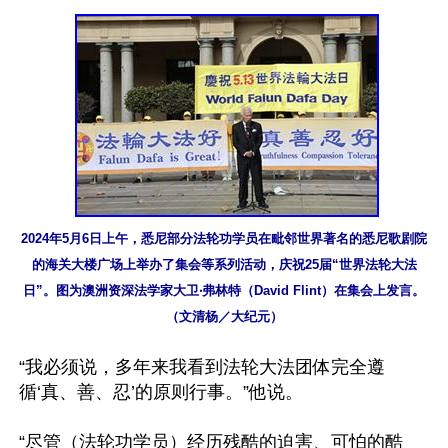
2024年5月6日上午，悉尼部分法轮功学员在毗邻世界著名的悉尼歌剧院
的海关大楼广场上举办了集会等系列活动，庆祝25届“世界法轮大法
日”。图为澳洲资深法学家大卫‧弗林特（David Flint）在集会上发言。
（文清杨／大纪元）
“我必须说，多年来我看到法轮大法团体完全遵
循‘真、善、忍’的原则行事。”他说。

“尽管（法轮功学员）经历残酷的迫害、可怕的酷