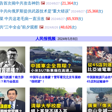
告首次揭中共攻击神韵
🖼️
(
21,364
次)
2024/6/27
中共向俄罗斯提供武器技术是“重大错误”
(
15,368
次)
2024/6/27
菜 中共这老毛病一直没改
🖼️
(
65,939
次)
2024/6/27
共“三中全会”前夕观察
🖼️
(
48,626
次)
2024/6/26
人民报视频
2024年5月8日
被习抓捕？南方异
中国车企全靠蒙？雷军看完北京车展称
中国新能源只会吹
习？和习会面后
“很绝望”！
4S店到运输途中