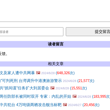
读者留言
反馈。
相关文章
文及家人遭中共网暴
🖼️
(
648,326
次)
2024/6/28
独”可判死刑 台湾调升中港澳旅游警示
(
21,577
次)
2024/6/28
共“抓间谍”任务扩大到居委会
🖼️
(
15,551
次)
2024/6/28
两任防部长被同时双开 专家：内乱的开始
🖼️
(
183,995
次
2024/6/28
中共犯台 4万吨级两栖攻击舰当标靶
🖼️
(
20,456
次)
2024/6/27