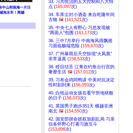
33. 习共统治的五大控制和八大特
点 (
165,097
次)
广东中山和珠海一片汪
满城泡水车！商舖
34. 车库尘封小酒壶 来自乾隆年间
古物
🖼️
(
161,521
次)
35. 中央七人有野心 习忽发现被
“两面人”包围 (
161,173
次)
36. 三中7月举行 中南海风雨飘摇
习面临极端危险 (
159,670
次)
37. 广州暴雨后天空惊现“火凤凰”
非常逼真 (
158,533
次)
38. 瞠目结舌 江青在钓鱼台行宫的
奢靡生活
🖼️
(
157,012
次)
39. 习布会鸡同鸭讲 中美对抗决定
性时刻到来 (
156,093
次)
40. 白纸运动女孩在看守所地狱般
的日子 (
156,073
次)
41. 英国男子跑步351天 横越非洲
南北
🖼️
(
154,550
次)
42. 国安部拼命抓权加剧乱局 习亲
信各怀野心打著习旗互斗
(
153,898
次)