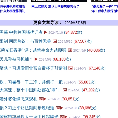
包子囊中羞涩用啥
网上骂翻天 清华大学校庆视频火了 ！
“像天漏了一样”
什么变相跪舔回礼
洋！积水齐腰深 
更多文章导读：
2024年5月8日
黑幕 中共跨国骚扰记者
▶️
(
34,372
次)
2024/5/10
限制 网民热议：与百姓无关
🖼️
(
67,507
次)
2024/5/10
愿荣光归香港” 评：越禁生命力越顽强
🖼️
(
40,036
次)
2024/5/9
民儿孙被习抓捕？
▶️
(
68,189
次)
2024/5/9
暗杀？习进爱丽舍宫自带杯子引猜测
🖼️
(
67,148
次)
2024/5/9
欧，习撇得一干二净，并倒打一耙
(
55,883
次)
2024/5/8
大高速，整个中国到处都在“塌”！
🖼️
(
47,202
次)
2024/5/8
婚外婆化蝶飞来观礼
🖼️▶️
(
90,851
次)
2024/5/8
损？习近平访法期间步履艰难
🖼️▶️
(
89,686
次)
2024/5/8
警察绑架异议人士返中过程曝光
🖼️▶️
(
39,345
次)
2024/5/8