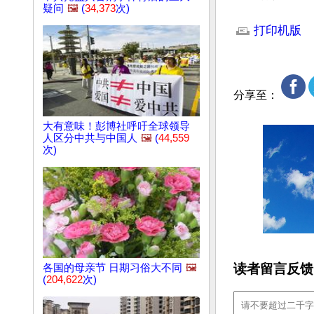
疑问
🖼️
(
34,373
次)
文章网址: http://w
打印机版
分享至：
大有意味！彭博社呼吁全球领导
人区分中共与中国人
🖼️
(
44,559
次)
读者留言反馈
各国的母亲节 日期习俗大不同
🖼️
(
204,622
次)