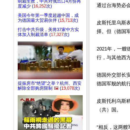
制裁生效，中共对俄出口4月份再
通过台海势必会
度减少 (
16,252
次)
美国今年第一季度超越中国，成
为德国最大贸易伙伴 (
15,713
次)
皮斯托里乌斯
打击中共升级，美将37家中方实
择。但（德国军
体加入制裁清单 (
17,327
次)
2021年，一
行，与其他西
德国外交部长安娜
提振房市“绝望”之举？杭州、西安
德国军舰的航行
解除全部购房限制
🖼️
(
19,078
次)
皮斯托利乌斯
（共）国。

“相反，这两