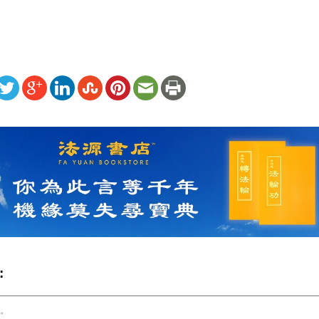
ww.renminbao.com/rmb/articles/2024/5/8/82652.html
: