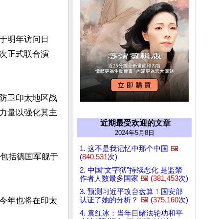
于明年访问日
次正式联合演
防卫印太地区战
力量以强化其主
近期最受欢迎的文章
2024年5月8日
1. 这不是我记忆中那个中国
🖼️
，包括德国军舰于
(
840,531
次)
2. 中国“文字狱”持续恶化 是监禁
作者人数最多国家
🖼️
(
381,453
次)
3. 预测习近平攻台盘算！国安部
认证了她的分析？
🖼️
(
375,160
次)
今年也将在印太
4. 袁红冰：当年目睹法轮功和平