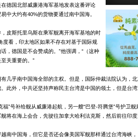
是在德国北部威廉港海军基地发表这番评论
易中大约有40%的货物要通过南中国海。

导，皮斯托里乌斯在乘军舰离开海军基地的时
个角度看，印太地区如果不存在对基于国际规
话，德国是不会赞成的。”他强调，“（这种
至关重要的。”

拥有几乎南中国海全部的主权。但是，国际仲裁法院认为，北
础。此外，中共还坚持声称民主台湾是中国的领土，但是台湾
克福”号补给舰从威廉港起航，另一艘“巴登-符腾堡”号护卫
军舰将在海上会合，先驶往加拿大哈利法克斯，然后前往印度太
穿越南中国海，但它是否还会像美国军舰那样通过台湾海峡，