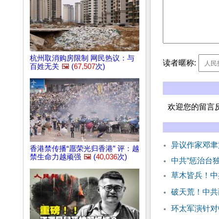
杭州取消购房限制 网民热议：与
读者暱称:
百姓无关
🖼️
(
67,507
次)
欢迎您的留言
异议作家邓聿
香港禁传播“愿荣光归香港” 评：越
禁生命力越顽强
🖼️
(
40,036
次)
中共“惩治台
草木皆兵！中
破天荒！中共
环太军演针对