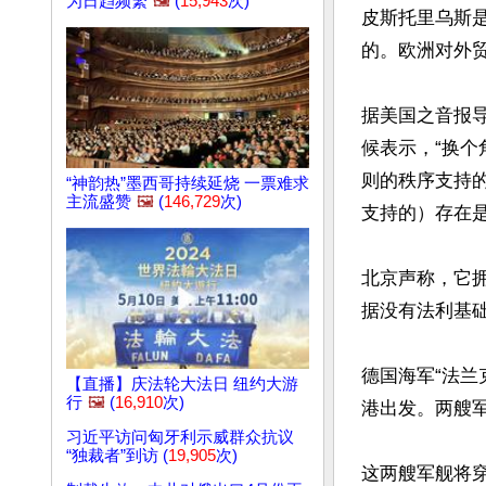
为日趋频繁
🖼️
(
15,943
次)
皮斯托里乌斯
的。欧洲对外贸
据美国之音报
候表示，“换
则的秩序支持的
“神韵热”墨西哥持续延烧 一票难求
主流盛赞
🖼️
(
146,729
次)
支持的）存在是
北京声称，它
据没有法利基
德国海军“法兰
【直播】庆法轮大法日 纽约大游
行
🖼️
(
16,910
次)
港出发。两艘
习近平访问匈牙利示威群众抗议
“独裁者”到访 (
19,905
次)
这两艘军舰将