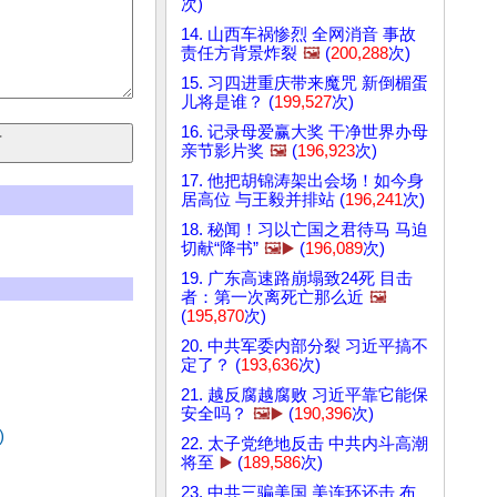
次)
14. 山西车祸惨烈 全网消音 事故
责任方背景炸裂
🖼️
(
200,288
次)
15. 习四进重庆带来魔咒 新倒楣蛋
儿将是谁？ (
199,527
次)
16. 记录母爱赢大奖 干净世界办母
亲节影片奖
🖼️
(
196,923
次)
17. 他把胡锦涛架出会场！如今身
居高位 与王毅并排站 (
196,241
次)
18. 秘闻！习以亡国之君待马 马迫
切献“降书”
🖼️▶️
(
196,089
次)
19. 广东高速路崩塌致24死 目击
者：第一次离死亡那么近
🖼️
(
195,870
次)
20. 中共军委内部分裂 习近平搞不
定了？ (
193,636
次)
21. 越反腐越腐败 习近平靠它能保
安全吗？
🖼️▶️
(
190,396
次)
)
22. 太子党绝地反击 中共内斗高潮
将至
▶️
(
189,586
次)
23. 中共三骗美国 美连环还击 布