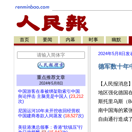
首页
要闻
内幕
时事
幽默
2024年5月8日
发
德军数十年
重点推荐文章
2024年5月8日
【人民报消息】
中国游客在泰被绑架勒索引中国
地区强化德国
舆论抨击 主脑竟是中国人 (
23,212
斯托里乌斯（Bor
次)
南中国海的紧
尼国运河10年未开挖收回经营权
中国建商卷款人间蒸发 (
18,527
次)
自由通行造成了
美驻港澳总领事：香港“软镇压”行