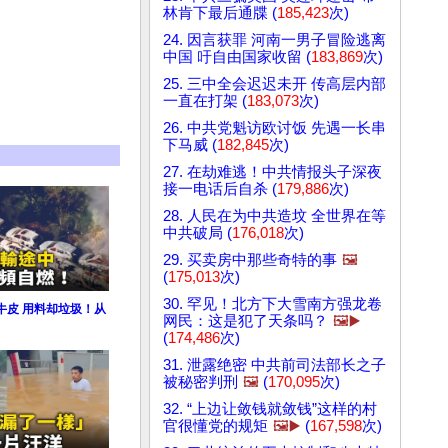
林肯下最后通牒 (
185,423
次)
24. 因言获罪 河南一男子冒险逃离
中国 吁自由国家收留 (
183,869
次)
25. 三中全会迟迟未开 传高层内部
一直在打架 (
183,073
次)
26. 中共党魁访欧讨饭 先遇一长串
下马威 (
182,845
次)
27. 在劫难逃！中共情报头子深夜
接一电话后自杀 (
179,886
次)
28. 人民在为中共造坟 全世界在等
中共破局 (
176,018
次)
29. 买卖房中那些奇特的事
🖼️
(
175,013
次)
30. 罕见！北方下大雪南方强龙卷
牛皮 用料却垃圾！从
网民：这是犯了天条吗？
🖼️▶️
(
174,486
次)
31. 泄露绝密 中共前司法部长之子
被秘密判刑
🖼️
(
170,095
次)
32. “上边让敛钱就敛钱”这样的村
官很懂党的规矩
🖼️▶️
(
167,598
次)