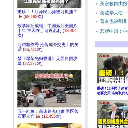
美宗教自由报
重磅！！江泽民儿孙被习抓捕？
美驻华大使：
▶️
(
68,189
次)
普京也被割韭
数学家丘成桐：中国落后美国八
十年 主因在于追逐名利 (
18,404
悲观中国：中
次)
习访塞作秀 沦落成外交史上的笑
话 (
36,731
次)
禁《愿荣光归香港》无异自掘坟
墓 (
32,171
次)
重磅！江泽民子孙皆
动要变天 谁将取代
五一乱象：高速路充电难 景区落
石砸人亡
🖼️
(
12,495
次)