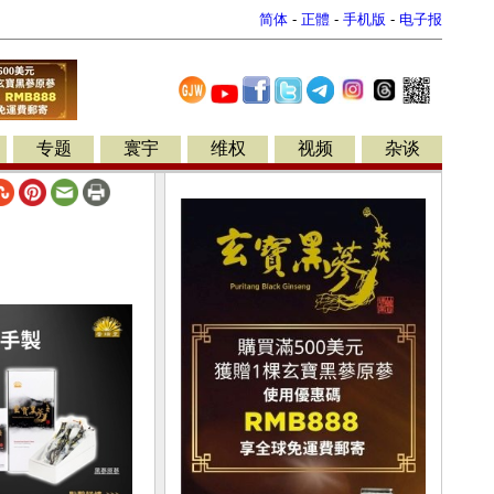
简体
-
正體
-
手机版
-
电子报
专题
寰宇
维权
视频
杂谈