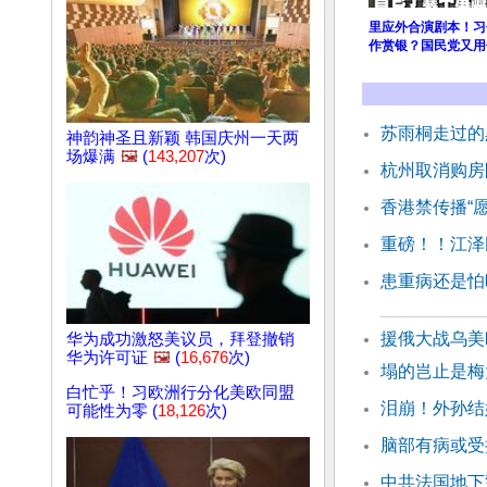
里应外合演剧本！习
作赏银？国民党又用
苏雨桐走过的
神韵神圣且新颖 韩国庆州一天两
场爆满
🖼️
(
143,207
次)
杭州取消购房
香港禁传播“
重磅！！江泽
患重病还是怕
援俄大战乌美
华为成功激怒美议员，拜登撤销
华为许可证
🖼️
(
16,676
次)
塌的岂止是梅
白忙乎！习欧洲行分化美欧同盟
泪崩！外孙结
可能性为零 (
18,126
次)
脑部有病或受
中共法国地下