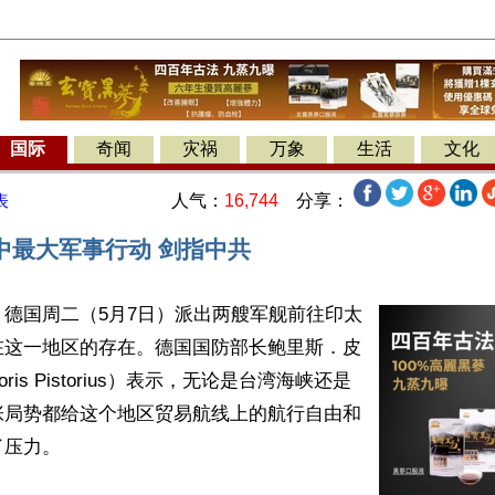
国际
奇闻
灾祸
万象
生活
文化
人气：
16,744
分享：
表
中最大军事行动 剑指中共
德国周二（5月7日）派出两艘军舰前往印太
在这一地区的存在。德国国防部长鲍里斯．皮
is Pistorius）表示，无论是台湾海峡还是
张局势都给这个地区贸易航线上的航行自由和
压力。
