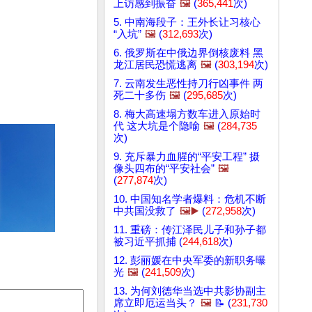
上访感到振奋
🖼️
(
365,441
次)
5. 中南海段子：王外长让习核心
“入坑”
🖼️
(
312,693
次)
6. 俄罗斯在中俄边界倒核废料 黑
龙江居民恐慌逃离
🖼️
(
303,194
次)
7. 云南发生恶性持刀行凶事件 两
死二十多伤
🖼️
(
295,685
次)
8. 梅大高速塌方数车进入原始时
代 这大坑是个隐喻
🖼️
(
284,735
次)
9. 充斥暴力血腥的“平安工程” 摄
像头四布的“平安社会”
🖼️
(
277,874
次)
10. 中国知名学者爆料：危机不断
中共国没救了
🖼️▶️
(
272,958
次)
11. 重磅：传江泽民儿子和孙子都
被习近平抓捕 (
244,618
次)
12. 彭丽媛在中央军委的新职务曝
光
🖼️
(
241,509
次)
13. 为何刘德华当选中共影协副主
席立即厄运当头？
🖼️
📝 (
231,730