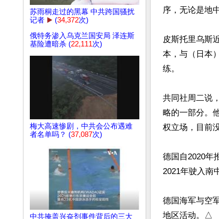
序，无论是地中
苏雨桐走过的黑幕 中共跨国骚扰
记者
▶️
(
34,372
次)
俄特务渗入乌克兰国安局 泽连斯
皮斯托里乌斯
基险遭暗杀 (
22,111
次)
本，与（日本
练。

共同社周二说
略的一部分。
梅大高速惨剧，中共会公布遇难
权立场，目前
者名单吗？ (
37,087
次)
德国自2020
2021年驶入南
德国海军与空
地区活动。△
中共掩盖兴奋剂事件背后的三大