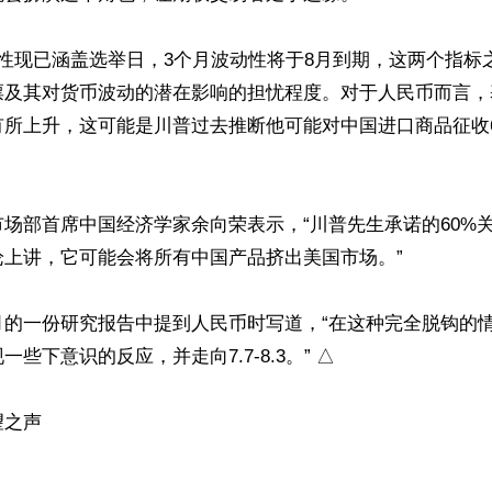
性现已涵盖选举日，3个月波动性将于8月到期，这两个指标
票及其对货币波动的潜在影响的担忧程度。对于人民币而言，
有所上升，这可能是川普过去推断他可能对中国进口商品征收6
场部首席中国经济学家余向荣表示，“川普先生承诺的60%
上讲，它可能会将所有中国产品挤出美国市场。”

月的一份研究报告中提到人民币时写道，“在这种完全脱钩的
些下意识的反应，并走向7.7-8.3。” △

望之声
ww.renminbao.com/rmb/articles/2024/5/9/82666.html