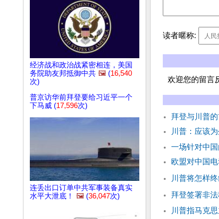
读者暱称:
经济战和政治战紧密相连，美国
务院助友邦抵御中共
🖼️
(
16,540
欢迎您的留言
次)
普京访华前拜登要给习近平一个
下马威 (
17,596
次)
拜登与川普的
川普：应该为
一场针对中国
欧盟对中国电
川普将怎样终
连丢出口订单中共军事装备真实
拜登签署非法
水平大泄底！
🖼️
(
36,047
次)
川普指马克思