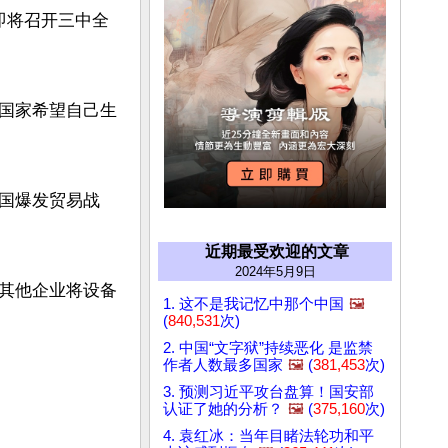
即将召开三中全
国家希望自己生
国爆发贸易战


近期最受欢迎的文章
2024年5月9日
其他企业将设备
1. 这不是我记忆中那个中国
🖼️
(
840,531
次)
2. 中国“文字狱”持续恶化 是监禁
作者人数最多国家
🖼️
(
381,453
次)
3. 预测习近平攻台盘算！国安部
认证了她的分析？
🖼️
(
375,160
次)
4. 袁红冰：当年目睹法轮功和平