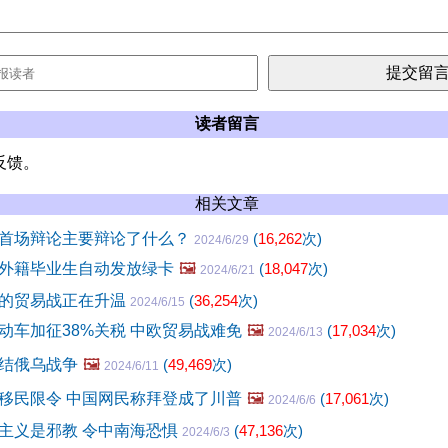
读者留言
反馈。
相关文章
首场辩论主要辩论了什么？
(
16,262
次)
2024/6/29
外籍毕业生自动发放绿卡
🖼️
(
18,047
次)
2024/6/21
的贸易战正在升温
(
36,254
次)
2024/6/15
动车加征38%关税 中欧贸易战难免
🖼️
(
17,034
次)
2024/6/13
结俄乌战争
🖼️
(
49,469
次)
2024/6/11
移民限令 中国网民称拜登成了川普
🖼️
(
17,061
次)
2024/6/6
主义是邪教 令中南海恐惧
(
47,136
次)
2024/6/3