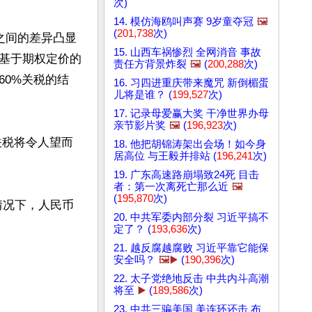
次)
14. 模仿海鸥叫声赛 9岁童夺冠
🖼️
(
201,738
次)
之间的差异凸显
15. 山西车祸惨烈 全网消音 事故
基于期权定价的
责任方背景炸裂
🖼️
(
200,288
次)
0%关税的结
16. 习四进重庆带来魔咒 新倒楣蛋
儿将是谁？ (
199,527
次)
17. 记录母爱赢大奖 干净世界办母
亲节影片奖
🖼️
(
196,923
次)
关税将令人望而
18. 他把胡锦涛架出会场！如今身
居高位 与王毅并排站 (
196,241
次)
19. 广东高速路崩塌致24死 目击
者：第一次离死亡那么近
🖼️
(
195,870
次)
情况下，人民币
20. 中共军委内部分裂 习近平搞不
定了？ (
193,636
次)
21. 越反腐越腐败 习近平靠它能保
安全吗？
🖼️▶️
(
190,396
次)
22. 太子党绝地反击 中共内斗高潮
将至
▶️
(
189,586
次)
23. 中共三骗美国 美连环还击 布