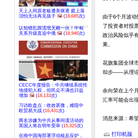
天上人间原老板遭美驱逐 庭上落
泪怕无法再见孩子
🖼️
(
18,685
次)
由于6个月波动
了投资者对投
认知错乱跟流氓无赖一伙！中匈
关系升级直追中俄
🖼️
(
18,946
次)
政治风险似乎
果。

花旗集团全球市
却步——从理论
CECC年度报告：中共继续系统性
地侵犯人权，但民众不满也日益
余向荣在上个
增加
🖼️
(
18,133
次)
汇率可能会出现一
习访欧盘点：收效甚微，难阻中
欧贸易大战 (
16,431
次)
消息来源：希
两名涉嫌为中共从事间谍活动的
英国人将在明年受审 (
15,325
次)
文章网址: http://w
打印机版
在南中国海部署浮动核反应炉，