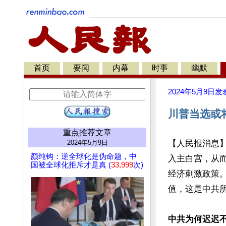
首页
要闻
内幕
时事
幽默
2024年5月9日
发
川普当选或
重点推荐文章
2024年5月9日
【人民报消息
颜纯钩：逆全球化是伪命题，中
入主白宫，从
国被全球化拒斥才是真 (
33,999
次)
经济刺激政策
值，这是中共所
中共为何迟迟