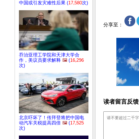
中国或引发灾难性后果 (
17,580
次)
分享至：
乔治亚理工学院和天津大学合
作，美议员要求解释
🖼️
(
16,296
次)
读者留言反馈
北京吓坏了！传拜登将把中国电
动汽车关税提高四倍
🖼️
(
17,525
次)