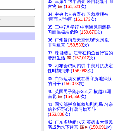
33. 车库尘封小酒壶 来自乾隆年间
古物
🖼️
(
161,521
次)
34. 中央七人有野心 习忽发现被
“两面人”包围 (
161,173
次)
35. 三中7月举行 中南海风雨飘摇
习面临极端危险 (
159,670
次)
36. 广州暴雨后天空惊现“火凤凰”
非常逼真 (
158,533
次)
37. 瞠目结舌 江青在钓鱼台行宫的
奢靡生活
🖼️
(
157,012
次)
38. 习布会鸡同鸭讲 中美对抗决定
性时刻到来 (
156,093
次)
39. 白纸运动女孩在看守所地狱般
的日子 (
156,073
次)
40. 英国男子跑步351天 横越非洲
南北
🖼️
(
154,550
次)
41. 国安部拼命抓权加剧乱局 习亲
信各怀野心打著习旗互斗
(
153,898
次)
42. 广东多地闹水灾 英德市大量民
宅成为水下迷宫
🖼️▶️
(
150,091
次)