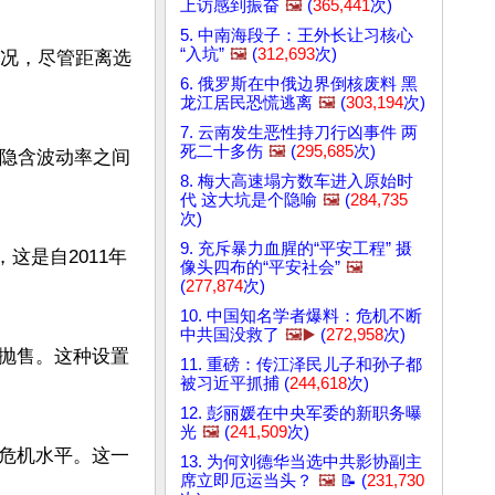
上访感到振奋
🖼️
(
365,441
次)
5. 中南海段子：王外长让习核心
“入坑”
🖼️
(
312,693
次)
情况，尽管距离选
6. 俄罗斯在中俄边界倒核废料 黑
龙江居民恐慌逃离
🖼️
(
303,194
次)
7. 云南发生恶性持刀行凶事件 两
死二十多伤
🖼️
(
295,685
次)
月隐含波动率之间
8. 梅大高速塌方数车进入原始时
代 这大坑是个隐喻
🖼️
(
284,735
次)
9. 充斥暴力血腥的“平安工程” 摄
这是自2011年
像头四布的“平安社会”
🖼️
(
277,874
次)
10. 中国知名学者爆料：危机不断
中共国没救了
🖼️▶️
(
272,958
次)
抛售。这种设置
11. 重磅：传江泽民儿子和孙子都
被习近平抓捕 (
244,618
次)
12. 彭丽媛在中央军委的新职务曝
光
🖼️
(
241,509
次)
危机水平。这一
13. 为何刘德华当选中共影协副主
席立即厄运当头？
🖼️
📝 (
231,730