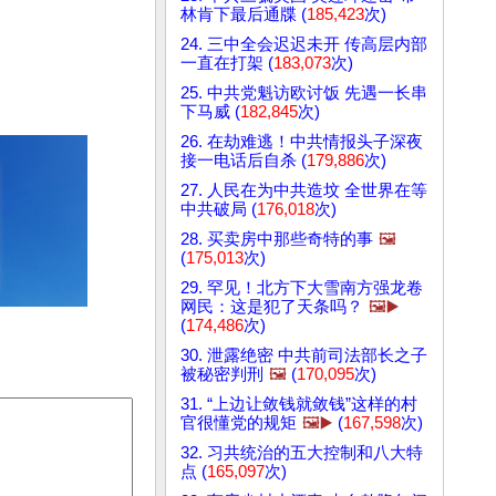
林肯下最后通牒 (
185,423
次)
24. 三中全会迟迟未开 传高层内部
一直在打架 (
183,073
次)
25. 中共党魁访欧讨饭 先遇一长串
下马威 (
182,845
次)
26. 在劫难逃！中共情报头子深夜
接一电话后自杀 (
179,886
次)
27. 人民在为中共造坟 全世界在等
中共破局 (
176,018
次)
28. 买卖房中那些奇特的事
🖼️
(
175,013
次)
29. 罕见！北方下大雪南方强龙卷
网民：这是犯了天条吗？
🖼️▶️
(
174,486
次)
30. 泄露绝密 中共前司法部长之子
被秘密判刑
🖼️
(
170,095
次)
31. “上边让敛钱就敛钱”这样的村
官很懂党的规矩
🖼️▶️
(
167,598
次)
32. 习共统治的五大控制和八大特
点 (
165,097
次)