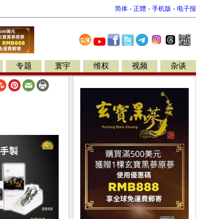
简体
-
正體
-
手机版
-
电子报
专题
寰宇
维权
视频
杂谈