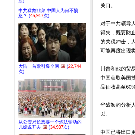
次)
关口。

中共猛割韭菜 中国人为何不愤
怒？ (
45,917
次)
对于中共领导
得失，既要防
的关税冲击，
可能再度出现类
大陆一首歌引爆全网
🖼️
(
22,744
川普和他的贸
次)
中国获取美国
品征收高至60%
华盛顿的分析
以。

从公安局长想要一个炼法轮功的
儿媳说开去
🖼️
(
34,937
次)
中国已将出口