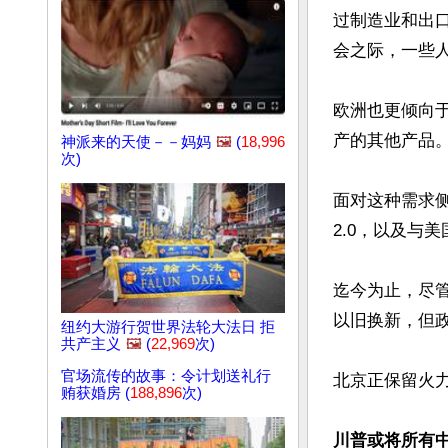
过制造业和出
会之际，一些
欧洲也更倾向
产的其他产品。
神派来的天使－－妈妈
🖼️
(
18,996
次)
面对这种需求
2.0，以及与
迄今为止，尽
以旧换新，但政
纽约大游行贺世界法轮大法日 拒
共产主义
🖼️
(
22,969
次)
官场流传的故事：令计划送礼行
北京正保留火力
贿获婚房 (
188,896
次)
川普或将所有