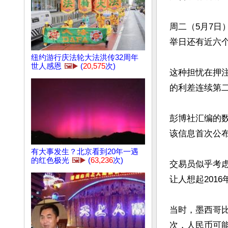
周二（5月7日
举日还有近六个
纽约游行庆法轮大法洪传32周年
世人感恩
🖼️▶️
(
20,575
次)
这种担忧在押
的利差连续第二
彭博社汇编的数
该信息首次公布
有大事发生？北京看到20年一遇
的红色极光
🖼️▶️
(
63,236
次)
交易员似乎考
让人想起201
当时，墨西哥
次，人民币可能