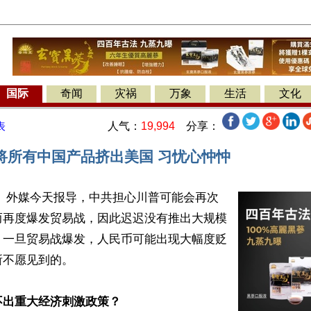
国际
奇闻
灾祸
万象
生活
文化
人气：
19,994
分享：
表
将所有中国产品挤出美国 习忧心忡忡
】 外媒今天报导，中共担心川普可能会再次
而再度爆发贸易战，因此迟迟没有推出大规模
。一旦贸易战爆发，人民币可能出现大幅度贬
不愿见到的。

不出重大经济刺激政策？