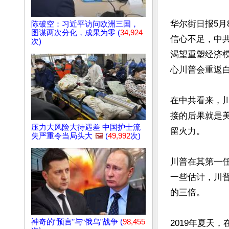
华尔街日报5月
陈破空：习近平访问欧洲三国，
图谋两次分化，成果为零 (
34,924
信心不足，中
次)
渴望重塑经济
心川普会重返白
在中共看来，川
接的后果就是
压力大风险大待遇差 中国护士流
留火力。

失严重令当局头大
🖼️
(
49,992
次)
川普在其第一
一些估计，川
的三倍。

神奇的“预言”与“俄乌”战争 (
98,455
2019年夏天