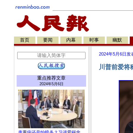
首页
要闻
内幕
时事
幽默
2024年5月6日
发
川普前爱将
重点推荐文章
2024年5月6日
患重病还是怕暗杀？习进爱丽舍