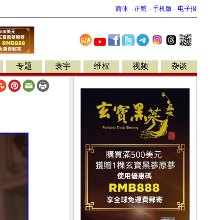
简体
-
正體
-
手机版
-
电子报
专题
寰宇
维权
视频
杂谈