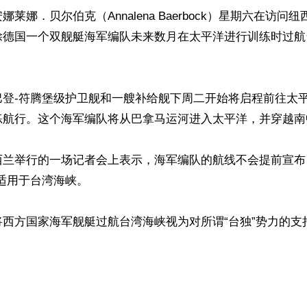
莱娜．贝尔伯克（Annalena Baerbock）星期六在访问
除德国一个双舰艇海军编队未来数月在太平洋进行训练时过航
巴登-符腾堡级护卫舰和一艘补给舰下周二开始将启程前往太
练航行。这个海军编队将从巴拿马运河进入太平洋，并穿越南中
西兰举行的一场记者会上表示，海军编队的航线不会提前宣布
适用于台湾海峡。

将西方国家海军舰艇过航台湾海峡视为对所谓“台独”势力的支
ww.renminbao.com/rmb/articles/2024/5/6/82612.html