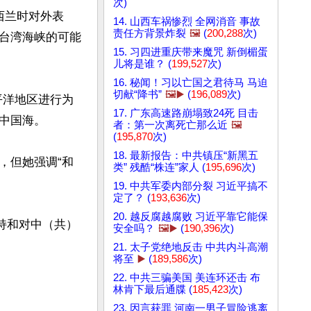
次)
纽西兰时对外表
14. 山西车祸惨烈 全网消音 事故
责任方背景炸裂
🖼️
(
200,288
次)
台湾海峡的可能
15. 习四进重庆带来魔咒 新倒楣蛋
儿将是谁？ (
199,527
次)
16. 秘闻！习以亡国之君待马 马迫
切献“降书”
🖼️▶️
(
196,089
次)
平洋地区进行为
17. 广东高速路崩塌致24死 目击
国海。

者：第一次离死亡那么近
🖼️
(
195,870
次)
18. 最新报告：中共镇压“新黑五
，但她强调“和
类” 残酷“株连”家人 (
195,696
次)
19. 中共军委内部分裂 习近平搞不
定了？ (
193,636
次)
20. 越反腐越腐败 习近平靠它能保
持和对中（共）
安全吗？
🖼️▶️
(
190,396
次)
21. 太子党绝地反击 中共内斗高潮
将至
▶️
(
189,586
次)
22. 中共三骗美国 美连环还击 布
林肯下最后通牒 (
185,423
次)
23. 因言获罪 河南一男子冒险逃离