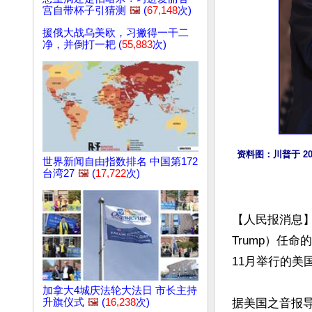
宫自带杯子引猜测
🖼️
(
67,148
次)
援俄大战乌美欧，习撇得一干二
净，并倒打一耙 (
55,883
次)
资料图：川普于 20
世界新闻自由指数排名 中国第172
台湾27
🖼️
(
17,722
次)
【人民报消息】
Trump）任
11月举行的美
加拿大4城庆法轮大法日 市长主持
据美国之音报
升旗仪式
🖼️
(
16,238
次)