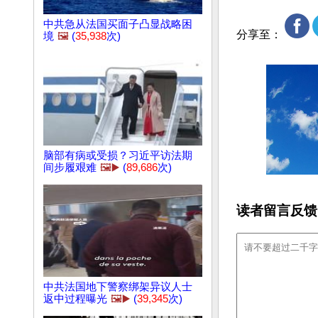
中共急从法国买面子凸显战略困
分享至：
境
🖼️
(
35,938
次)
脑部有病或受损？习近平访法期
间步履艰难
🖼️▶️
(
89,686
次)
读者留言反馈
中共法国地下警察绑架异议人士
返中过程曝光
🖼️▶️
(
39,345
次)