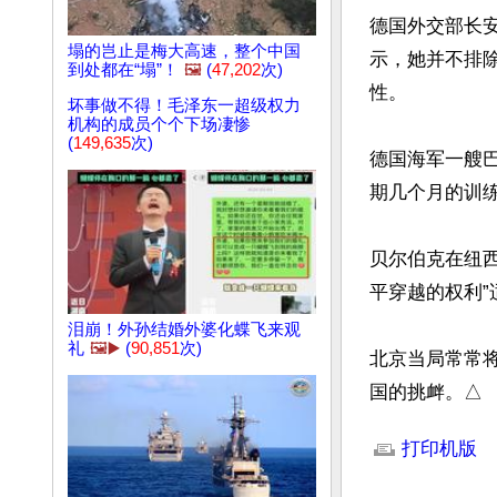
德国外交部长安娜
塌的岂止是梅大高速，整个中国
示，她并不排
到处都在“塌”！
🖼️
(
47,202
次)
性。

坏事做不得！毛泽东一超级权力
机构的成员个个下场凄惨
(
149,635
次)
德国海军一艘
期几个月的训
贝尔伯克在纽
平穿越的权利”
泪崩！外孙结婚外婆化蝶飞来观
礼
🖼️▶️
(
90,851
次)
北京当局常常
国的挑衅。△
文章网址: http://w
打印机版