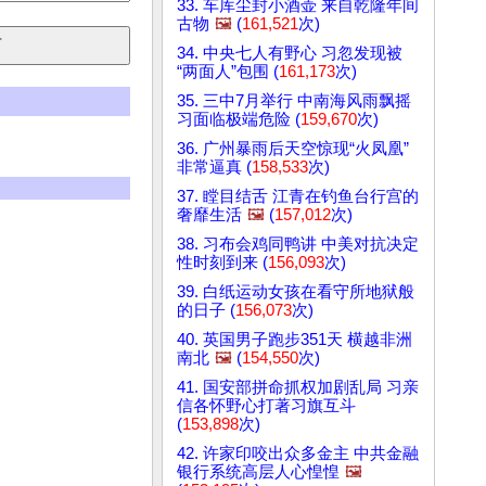
33. 车库尘封小酒壶 来自乾隆年间
古物
🖼️
(
161,521
次)
34. 中央七人有野心 习忽发现被
“两面人”包围 (
161,173
次)
35. 三中7月举行 中南海风雨飘摇
习面临极端危险 (
159,670
次)
36. 广州暴雨后天空惊现“火凤凰”
非常逼真 (
158,533
次)
37. 瞠目结舌 江青在钓鱼台行宫的
奢靡生活
🖼️
(
157,012
次)
38. 习布会鸡同鸭讲 中美对抗决定
性时刻到来 (
156,093
次)
39. 白纸运动女孩在看守所地狱般
的日子 (
156,073
次)
40. 英国男子跑步351天 横越非洲
南北
🖼️
(
154,550
次)
41. 国安部拼命抓权加剧乱局 习亲
信各怀野心打著习旗互斗
(
153,898
次)
42. 许家印咬出众多金主 中共金融
银行系统高层人心惶惶
🖼️