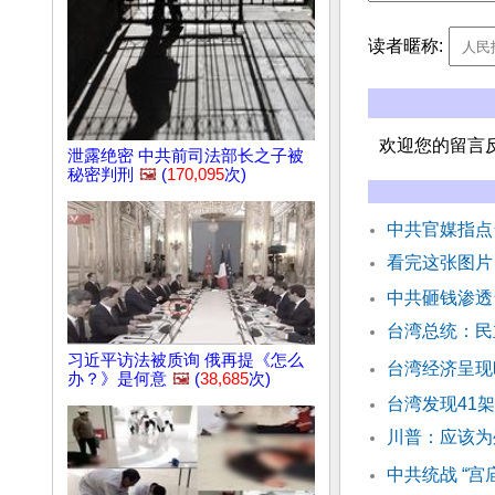
读者暱称:
欢迎您的留言
泄露绝密 中共前司法部长之子被
秘密判刑
🖼️
(
170,095
次)
中共官媒指点
看完这张图片
中共砸钱渗透
台湾总统：民
习近平访法被质询 俄再提《怎么
台湾经济呈现
办？》是何意
🖼️
(
38,685
次)
台湾发现41
川普：应该为
中共统战 “宫