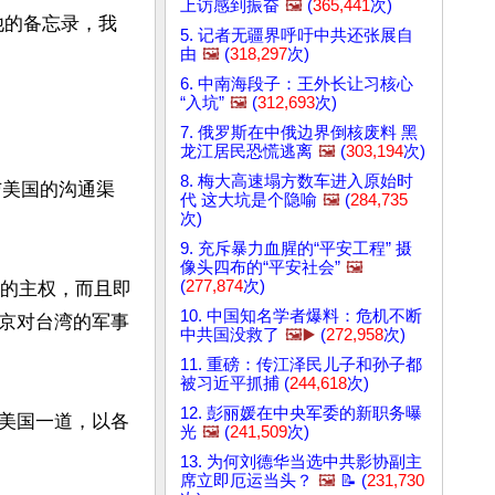
上访感到振奋
🖼️
(
365,441
次)
他的备忘录，我
5. 记者无疆界呼吁中共还张展自
由
🖼️
(
318,297
次)
6. 中南海段子：王外长让习核心
“入坑”
🖼️
(
312,693
次)
7. 俄罗斯在中俄边界倒核废料 黑
龙江居民恐慌逃离
🖼️
(
303,194
次)
8. 梅大高速塌方数车进入原始时
与美国的沟通渠
代 这大坑是个隐喻
🖼️
(
284,735
次)
9. 充斥暴力血腥的“平安工程” 摄
像头四布的“平安社会”
🖼️
(
277,874
次)
湾的主权，而且即
10. 中国知名学者爆料：危机不断
京对台湾的军事
中共国没救了
🖼️▶️
(
272,958
次)
11. 重磅：传江泽民儿子和孙子都
被习近平抓捕 (
244,618
次)
12. 彭丽媛在中央军委的新职务曝
美国一道，以各
光
🖼️
(
241,509
次)
13. 为何刘德华当选中共影协副主
席立即厄运当头？
🖼️
📝 (
231,730