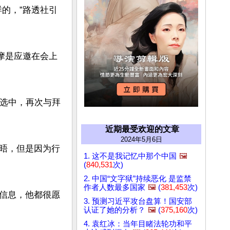
的，”路透社引
摩是应邀在会上
大选中，再次与拜
近期最受欢迎的文章
2024年5月6日
晤，但是因为行
1. 这不是我记忆中那个中国
🖼️


(
840,531
次)
2. 中国“文字狱”持续恶化 是监禁
作者人数最多国家
🖼️
(
381,453
次)
信息，他都很愿
3. 预测习近平攻台盘算！国安部
认证了她的分析？
🖼️
(
375,160
次)
4. 袁红冰：当年目睹法轮功和平