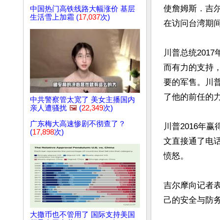
使詹姆斯．吉尔摩
中国热门高铁线路大幅涨价 基层
生活雪上加霜 (
17,037
次)
在访问台湾期间
川普总统201
而有力的支持
要的军售。川普卸
了他的前任的力
中共警察管太宽了 美女主播国内
亲人遭骚扰
🖼️
(
22,349
次)
广东梅大高速惨剧不彻查了？
川普2016年
(
17,898
次)
文直接通了电
愤怒。

吉尔摩向记者
己的安全与防务
大撒币也不管用了 国际支持美国