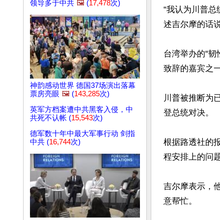
领导多于中共
🖼️
(
17,478
次)
“我认为川普
述吉尔摩的话说
台湾举办的“
致辞的嘉宾之一
神韵感动世界 德国37场演出落幕
票房亮眼
🖼️
(
143,285
次)
川普被推断为
英军方档案遭中共黑客入侵，中
登总统对决。

共死不认帐 (
15,543
次)
德军数十年中最大军事行动 剑指
根据路透社的
中共 (
16,744
次)
程安排上的问题
吉尔摩表示，
意帮忙。
