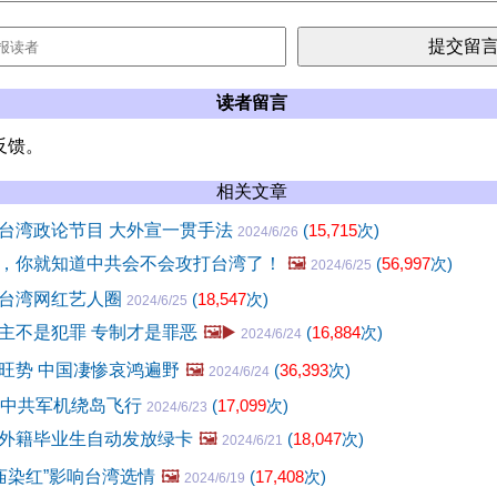
读者留言
反馈。
相关文章
台湾政论节目 大外宣一贯手法
(
15,715
次)
2024/6/26
，你就知道中共会不会攻打台湾了！
🖼️
(
56,997
次)
2024/6/25
台湾网红艺人圈
(
18,547
次)
2024/6/25
主不是犯罪 专制才是罪恶
🖼️▶️
(
16,884
次)
2024/6/24
旺势 中国凄惨哀鸿遍野
🖼️
(
36,393
次)
2024/6/24
架中共军机绕岛飞行
(
17,099
次)
2024/6/23
外籍毕业生自动发放绿卡
🖼️
(
18,047
次)
2024/6/21
庙染红”影响台湾选情
🖼️
(
17,408
次)
2024/6/19