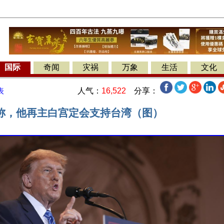
国际
奇闻
灾祸
万象
生活
文化
人气：
16,522
分享：
表
称，他再主白宫定会支持台湾（图）