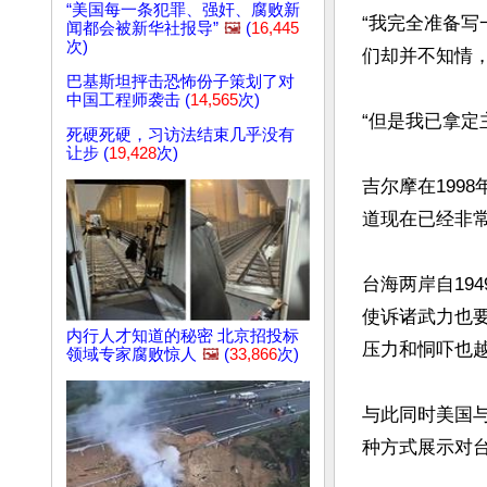
“美国每一条犯罪、强奸、腐败新
“我完全准备
闻都会被新华社报导”
🖼️
(
16,445
次)
们却并不知情，
巴基斯坦抨击恐怖份子策划了对
中国工程师袭击 (
14,565
次)
“但是我已拿定
死硬死硬，习访法结束几乎没有
让步 (
19,428
次)
吉尔摩在199
道现在已经非常
台海两岸自19
使诉诸武力也
内行人才知道的秘密 北京招投标
压力和恫吓也越
领域专家腐败惊人
🖼️
(
33,866
次)
与此同时美国
种方式展示对台