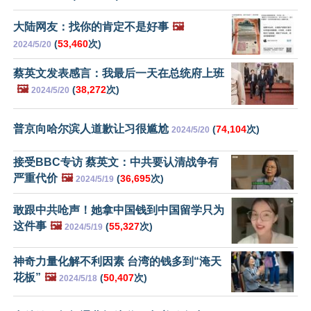
大陆网友：找你的肯定不是好事
🖼️
(
53,460
次)
2024/5/20
蔡英文发表感言：我最后一天在总统府上班
🖼️
(
38,272
次)
2024/5/20
普京向哈尔滨人道歉让习很尴尬
(
74,104
次)
2024/5/20
接受BBC专访 蔡英文：中共要认清战争有
严重代价
🖼️
(
36,695
次)
2024/5/19
敢跟中共呛声！她拿中国钱到中国留学只为
这件事
🖼️
(
55,327
次)
2024/5/19
神奇力量化解不利因素 台湾的钱多到“淹天
花板”
🖼️
(
50,407
次)
2024/5/18