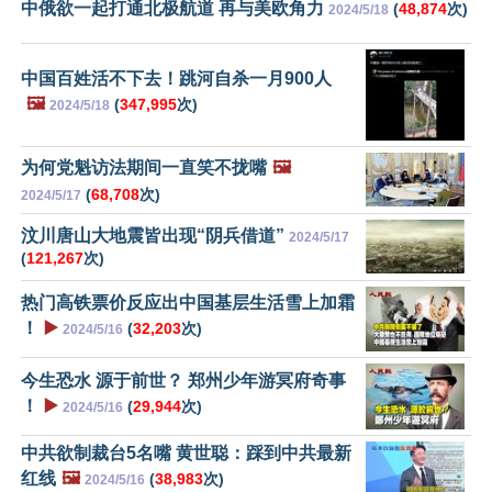
中俄欲一起打通北极航道 再与美欧角力
(
48,874
次)
2024/5/18
中国百姓活不下去！跳河自杀一月900人
🖼️
(
347,995
次)
2024/5/18
为何党魁访法期间一直笑不拢嘴
🖼️
(
68,708
次)
2024/5/17
汶川唐山大地震皆出现“阴兵借道”
2024/5/17
(
121,267
次)
热门高铁票价反应出中国基层生活雪上加霜
！
▶️
(
32,203
次)
2024/5/16
今生恐水 源于前世？ 郑州少年游冥府奇事
！
▶️
(
29,944
次)
2024/5/16
中共欲制裁台5名嘴 黄世聪：踩到中共最新
红线
🖼️
(
38,983
次)
2024/5/16