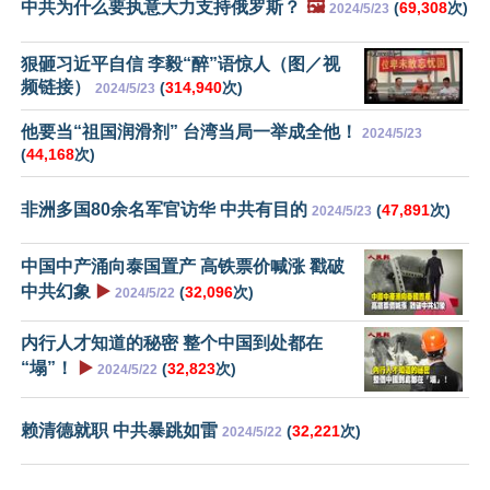
中共为什么要执意大力支持俄罗斯？
🖼️
(
69,308
次)
2024/5/23
狠砸习近平自信 李毅“醉”语惊人（图／视
频链接）
(
314,940
次)
2024/5/23
他要当“祖国润滑剂” 台湾当局一举成全他！
2024/5/23
(
44,168
次)
非洲多国80余名军官访华 中共有目的
(
47,891
次)
2024/5/23
中国中产涌向泰国置产 高铁票价喊涨 戳破
中共幻象
▶️
(
32,096
次)
2024/5/22
内行人才知道的秘密 整个中国到处都在
“塌”！
▶️
(
32,823
次)
2024/5/22
赖清德就职 中共暴跳如雷
(
32,221
次)
2024/5/22