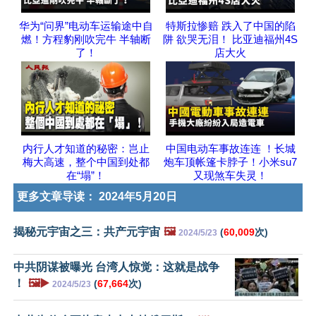
华为“问界”电动车运输途中自
特斯拉惨赔 跌入了中国的陷
燃！方程豹刚吹完牛 半轴断
阱 欲哭无泪！ 比亚迪福州4S
了！
店大火
内行人才知道的秘密：岂止
中国电动车事故连连 ！长城
梅大高速，整个中国到处都
炮车顶帐篷卡脖子！小米su7
在“塌”！
又现煞车失灵！
更多文章导读：
2024年5月20日
揭秘元宇宙之三：共产元宇宙
🖼️
(
60,009
次)
2024/5/23
中共阴谋被曝光 台湾人惊觉：这就是战争
！
🖼️▶️
(
67,664
次)
2024/5/23