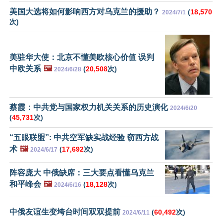
美国大选将如何影响西方对乌克兰的援助？
(
18,570
2024/7/1
次)
美驻华大使：北京不懂美欧核心价值 误判
中欧关系
🖼️
(
20,508
次)
2024/6/28
蔡霞：中共党与国家权力机关关系的历史演化
2024/6/20
(
45,731
次)
“五眼联盟”: 中共空军缺实战经验 窃西方战
术
🖼️
(
17,692
次)
2024/6/17
阵容庞大 中俄缺席：三大要点看懂乌克兰
和平峰会
🖼️
(
18,128
次)
2024/6/16
中俄友谊生变垮台时间双双提前
(
60,492
次)
2024/6/11