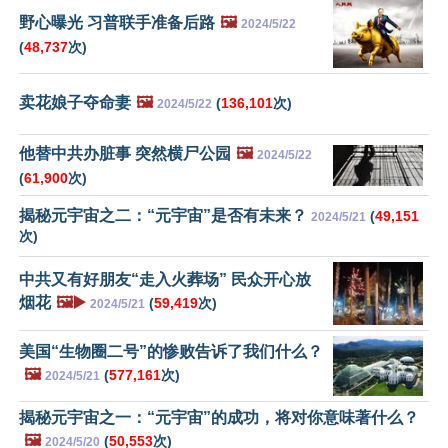
野心曝光 习普联手准备后路
🖼️
2024/5/22
(
48,737
次)
卖花娘子夺命妻
🖼️
(
136,101
次)
2024/5/22
他替中共办脏事 突然横尸公园
🖼️
2024/5/22
(
61,900
次)
揭秘元宇宙之二：“元宇宙”是否有未来？
(
49,151
2024/5/21
次)
中共又有好朋友“走入火葬场” 民众开心放
烟花
🖼️▶️
(
59,419
次)
2024/5/21
美国“生物圈二号”的惨败告诉了我们什么？
🖼️
(
577,161
次)
2024/5/21
揭秘元宇宙之一：“元宇宙”的成功，将对你意味著什么？
🖼️
(
50,553
次)
2024/5/20