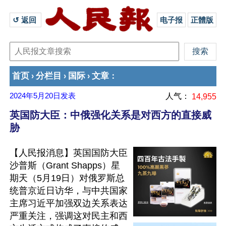
↺ 返回 
电子报
正體版
首页
分栏目
国际
文章
›
›
›
：
2024年5月20日
发表
人气：
14,955
英国防大臣：中俄强化关系是对西方的直接威
胁
【人民报消息】英国国防大臣
沙普斯（Grant Shapps）星
期天（5月19日）对俄罗斯总
统普京近日访华，与中共国家
主席习近平加强双边关系表达
严重关注，强调这对民主和西