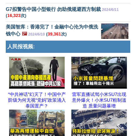
G7拟警告中国小型银行 勿助俄规避西方制裁
2024/6/11
(
16,323
次)
美国智库：香港完了！金融中心沦为中俄洗
钱中心
🖼️
(
39,361
次)
2024/6/10
人民报视频:
“中共神话”幻灭了！中国中产
雷军直播试驾小米SU7出现
阶级为何无视“党妈”政策涌入
意外爆火！小米SU7粗制滥
泰国置产？
造 质量问题暴增