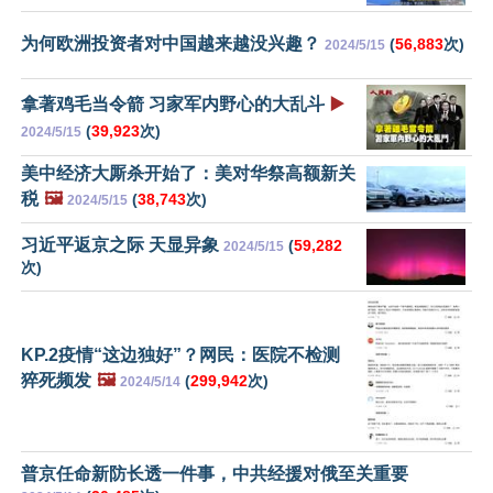
为何欧洲投资者对中国越来越没兴趣？
(
56,883
次)
2024/5/15
拿著鸡毛当令箭 习家军内野心的大乱斗
▶️
(
39,923
次)
2024/5/15
美中经济大厮杀开始了：美对华祭高额新关
税
🖼️
(
38,743
次)
2024/5/15
习近平返京之际 天显异象
(
59,282
2024/5/15
次)
KP.2疫情“这边独好”？网民：医院不检测
猝死频发
🖼️
(
299,942
次)
2024/5/14
普京任命新防长透一件事，中共经援对俄至关重要