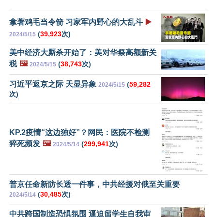
拿著鸡毛当令箭 习家军内野心的大乱斗
▶️
(
39,923
次)
2024/5/15
美中经济大厮杀开始了：美对华祭高额新关
税
🖼️
(
38,743
次)
2024/5/15
习近平返京之际 天显异象
(
59,282
2024/5/15
次)
KP.2疫情“这边独好”？网民：医院不检测
猝死频发
🖼️
(
299,941
次)
2024/5/14
普京任命新防长透一件事，中共经援对俄至关重要
(
30,485
次)
2024/5/14
中共跨国制造恐惧氛围 逼迫留学生自我审