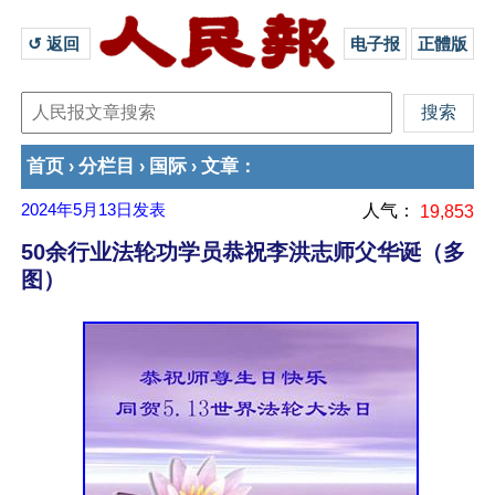
↺ 返回 
电子报
正體版
首页
分栏目
国际
文章
›
›
›
：
2024年5月13日
发表
人气：
19,853
50余行业法轮功学员恭祝李洪志师父华诞（多
图）