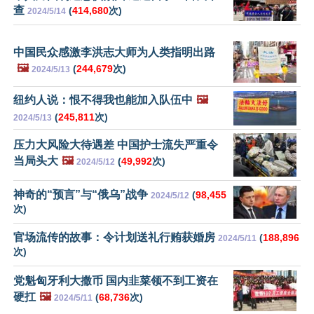
查
(
414,680
次)
2024/5/14
中国民众感激李洪志大师为人类指明出路
🖼️
(
244,679
次)
2024/5/13
纽约人说：恨不得我也能加入队伍中
🖼️
(
245,811
次)
2024/5/13
压力大风险大待遇差 中国护士流失严重令
当局头大
🖼️
(
49,992
次)
2024/5/12
神奇的“预言”与“俄乌”战争
(
98,455
2024/5/12
次)
官场流传的故事：令计划送礼行贿获婚房
(
188,896
2024/5/11
次)
党魁匈牙利大撒币 国内韭菜领不到工资在
硬扛
🖼️
(
68,736
次)
2024/5/11