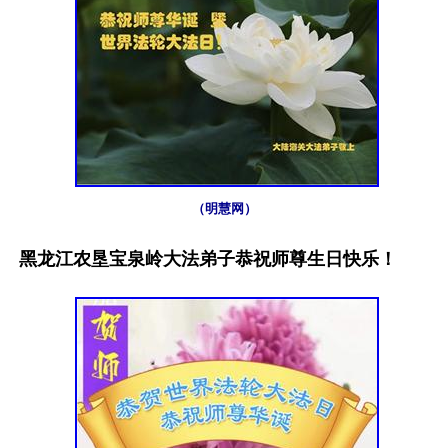
（明慧网）
黑龙江农垦宝泉岭大法弟子恭祝师尊生日快乐！