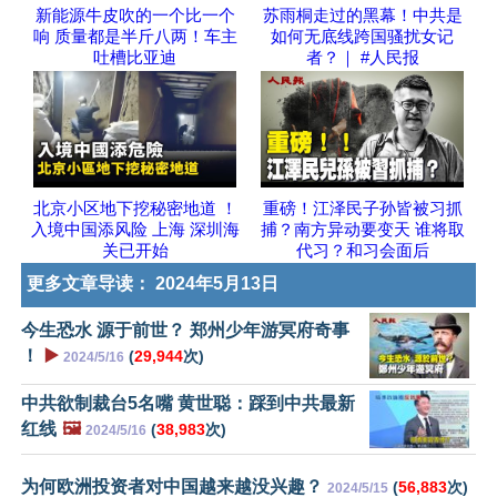
新能源牛皮吹的一个比一个
苏雨桐走过的黑幕！中共是
响 质量都是半斤八两！车主
如何无底线跨国骚扰女记
吐槽比亚迪
者？｜ #人民报
北京小区地下挖秘密地道 ！
重磅！江泽民子孙皆被习抓
入境中国添风险 上海 深圳海
捕？南方异动要变天 谁将取
关已开始
代习？和习会面后
更多文章导读：
2024年5月13日
今生恐水 源于前世？ 郑州少年游冥府奇事
！
▶️
(
29,944
次)
2024/5/16
中共欲制裁台5名嘴 黄世聪：踩到中共最新
红线
🖼️
(
38,983
次)
2024/5/16
为何欧洲投资者对中国越来越没兴趣？
(
56,883
次)
2024/5/15