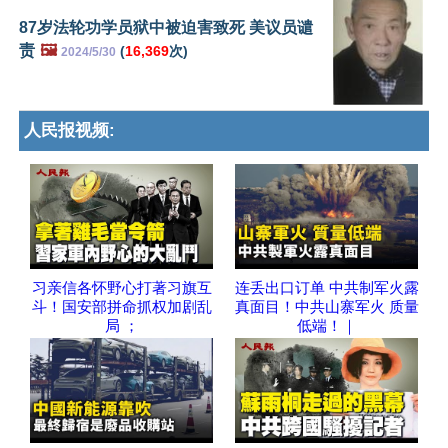
87岁法轮功学员狱中被迫害致死 美议员谴
责
🖼️
(
16,369
次)
2024/5/30
人民报视频:
习亲信各怀野心打著习旗互
连丢出口订单 中共制军火露
斗！国安部拼命抓权加剧乱
真面目！中共山寨军火 质量
局 ；
低端！｜