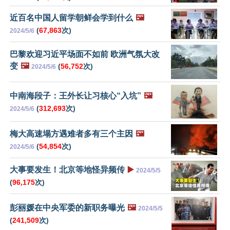
近百名中国人留学朝鲜会学到什么
🖼️
(
67,863
次)
2024/5/6
巴黎欢迎习近平场面不如前 欧洲气氛大改
变
🖼️
(
56,752
次)
2024/5/6
中南海段子：王外长让习核心“入坑”
🖼️
(
312,693
次)
2024/5/6
梅大高速塌方遇难者多有三个主因
🖼️
(
54,854
次)
2024/5/6
大事要发生！北京等地怪异频传
▶️
2024/5/5
(
96,175
次)
彭丽媛在中央军委的新职务曝光
🖼️
2024/5/5
(
241,509
次)