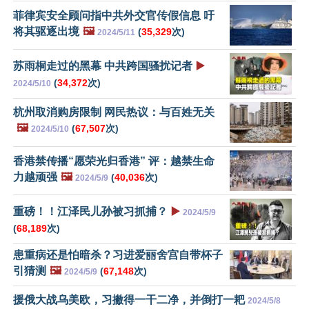
菲律宾安全顾问指中共外交官传假信息 吁
将其驱逐出境
🖼️
(
35,329
次)
2024/5/11
苏雨桐走过的黑幕 中共跨国骚扰记者
▶️
(
34,372
次)
2024/5/10
杭州取消购房限制 网民热议：与百姓无关
🖼️
(
67,507
次)
2024/5/10
香港禁传播“愿荣光归香港” 评：越禁生命
力越顽强
🖼️
(
40,036
次)
2024/5/9
重磅！！江泽民儿孙被习抓捕？
▶️
2024/5/9
(
68,189
次)
患重病还是怕暗杀？习进爱丽舍宫自带杯子
引猜测
🖼️
(
67,148
次)
2024/5/9
援俄大战乌美欧，习撇得一干二净，并倒打一耙
2024/5/8