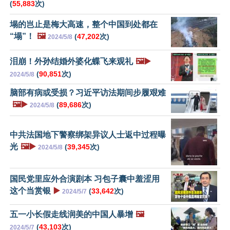
(
55,883
次)
塌的岂止是梅大高速，整个中国到处都在
“塌”！
🖼️
(
47,202
次)
2024/5/8
泪崩！外孙结婚外婆化蝶飞来观礼
🖼️▶️
(
90,851
次)
2024/5/8
脑部有病或受损？习近平访法期间步履艰难
🖼️▶️
(
89,686
次)
2024/5/8
中共法国地下警察绑架异议人士返中过程曝
光
🖼️▶️
(
39,345
次)
2024/5/8
国民党里应外合演剧本 习包子囊中羞涩用
这个当赏银
▶️
(
33,642
次)
2024/5/7
五一小长假走线润美的中国人暴增
🖼️
(
43,103
次)
2024/5/7