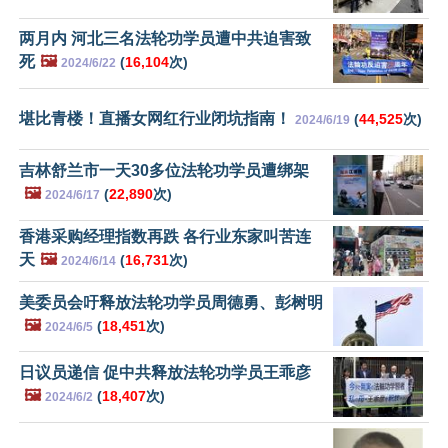
两月内 河北三名法轮功学员遭中共迫害致
死
🖼️
(
16,104
次)
2024/6/22
堪比青楼！直播女网红行业闭坑指南！
(
44,525
次)
2024/6/19
吉林舒兰市一天30多位法轮功学员遭绑架
🖼️
(
22,890
次)
2024/6/17
香港采购经理指数再跌 各行业东家叫苦连
天
🖼️
(
16,731
次)
2024/6/14
美委员会吁释放法轮功学员周德勇、彭树明
🖼️
(
18,451
次)
2024/6/5
日议员递信 促中共释放法轮功学员王乖彦
🖼️
(
18,407
次)
2024/6/2