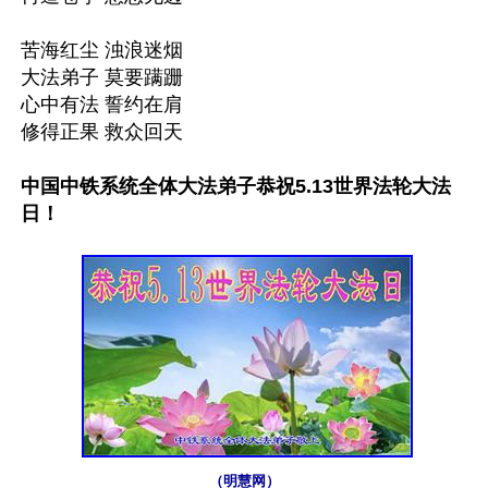
苦海红尘 浊浪迷烟

大法弟子 莫要蹒跚

心中有法 誓约在肩

修得正果 救众回天

中国中铁系统全体大法弟子恭祝5.13世界法轮大法
日！
（明慧网）