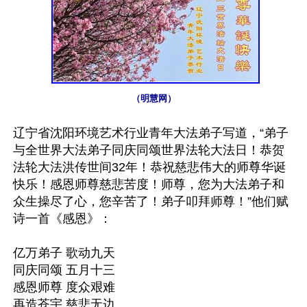
（明慧网）
辽宁省沈阳环境艺术行业青年大法弟子写道，“弟子
与全世界大法弟子同庆同颂世界法轮大法日！恭贺
法轮大法洪传世间32年！恭祝慈悲伟大的师尊华诞
快乐！感恩师尊慈悲苦度！师尊，您为大法弟子和
众生操尽了心，您辛苦了！弟子叩拜师尊！”他们赋
诗一首《感恩》：

亿万弟子 歌动九天

同庆同颂 五月十三

感恩师尊 度众艰难

再造苍宇 慈悲无边
