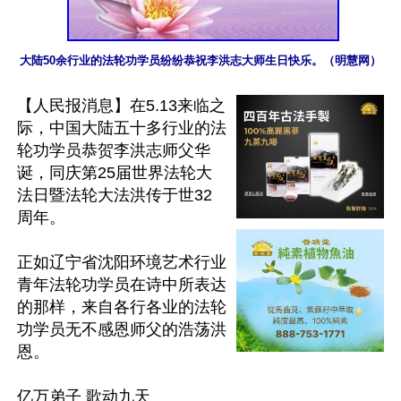
大陆50余行业的法轮功学员纷纷恭祝李洪志大师生日快乐。（明慧网）
【人民报消息】在5.13来临之
际，中国大陆五十多行业的法
轮功学员恭贺李洪志师父华
诞，同庆第25届世界法轮大
法日暨法轮大法洪传于世32
周年。

正如辽宁省沈阳环境艺术行业
青年法轮功学员在诗中所表达
的那样，来自各行各业的法轮
功学员无不感恩师父的浩荡洪
恩。

亿万弟子 歌动九天
