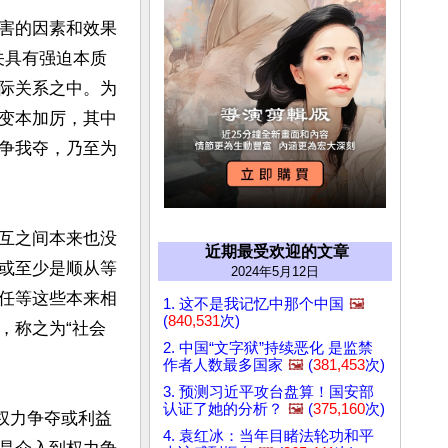
害的因素和效果
关具有强迫本质
际关系之中。为
变本加厉，其中
争我夺，乃至为
互之间本来也没
近期最受欢迎的文章
或至少是顺从等
2024年5月12日
任等这些本来相
1. 这不是我记忆中那个中国
🖼️
(
840,531
次)
，称之为“社会
2. 中国“文字狱”持续恶化 是监禁
作者人数最多国家
🖼️
(
381,453
次)
3. 预测习近平攻台盘算！国安部
认证了她的分析？
🖼️
(
375,160
次)
权力争夺或利益
4. 袁红冰：当年目睹法轮功和平