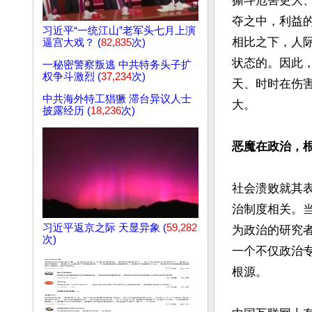
撕斗危害更大
夺之中，利益
习近平“一统江山”老军头七月上演
相比之下，人
逼宫大戏？ (
82,835
次)
状态的。因此
一秘密警察叛逃 中共特务头子扩
权争斗激烈 (
37,234
次)
天、时时在伤
中共海外特工猖獗 滞台异议人士
大。

披露经历 (
18,236
次)
恶魔在政治，
社会溃败就其
治制度相关。
习近平返京之际 天显异象 (
59,282
为政治的研究
次)
一个不仅政治
根源。
