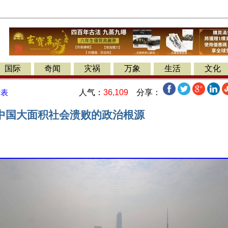
国际
奇闻
灾祸
万象
生活
文化
人气：
36,109
分享：
发表
中国大面积社会溃败的政治根源