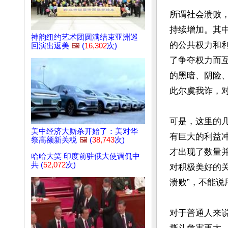
所谓社会溃败
持续增加。其中
神韵纽约艺术团圆满结束亚洲巡
的公共权力和
回演出返美
🖼️
(
16,302
次)
了争夺权力而
的黑暗、阴险
此尔虞我诈，对
可是，这里的
美中经济大厮杀开始了：美对华
有巨大的利益
祭高额新关税
🖼️
(
38,743
次)
才出现了数量
哈哈大笑 印度前驻俄大使调侃中
共 (
52,072
次)
对积极美好的
溃败”，不能说
对于普通人来