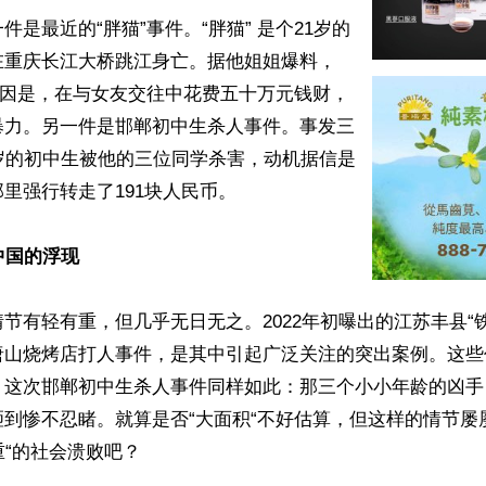
件是最近的“胖猫”事件。“胖猫” 是个21岁的
在重庆长江大桥跳江身亡。据他姐姐爆料，
原因是，在与女友交往中花费五十万元钱财，
暴力。另一件是邯郸初中生杀人事件。事发三
岁的初中生被他的三位同学杀害，动机据信是
里强行转走了191块人民币。

中国的浮现
节有轻有重，但几乎无日无之。2022年初曝出的江苏丰县“
唐山烧烤店打人事件，是其中引起广泛关注的突出案例。这些
。这次邯郸初中生杀人事件同样如此：那三个小小年龄的凶手
砸到惨不忍睹。就算是否“大面积“不好估算，但这样的情节屡
重“的社会溃败吧？
