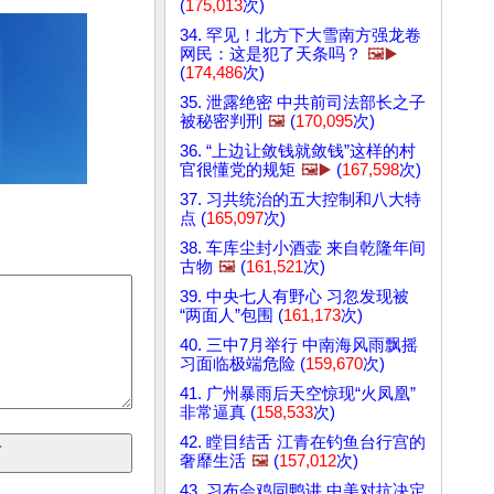
(
175,013
次)
34. 罕见！北方下大雪南方强龙卷
网民：这是犯了天条吗？
🖼️▶️
(
174,486
次)
35. 泄露绝密 中共前司法部长之子
被秘密判刑
🖼️
(
170,095
次)
36. “上边让敛钱就敛钱”这样的村
官很懂党的规矩
🖼️▶️
(
167,598
次)
37. 习共统治的五大控制和八大特
点 (
165,097
次)
38. 车库尘封小酒壶 来自乾隆年间
古物
🖼️
(
161,521
次)
39. 中央七人有野心 习忽发现被
“两面人”包围 (
161,173
次)
40. 三中7月举行 中南海风雨飘摇
习面临极端危险 (
159,670
次)
41. 广州暴雨后天空惊现“火凤凰”
非常逼真 (
158,533
次)
42. 瞠目结舌 江青在钓鱼台行宫的
奢靡生活
🖼️
(
157,012
次)
43. 习布会鸡同鸭讲 中美对抗决定