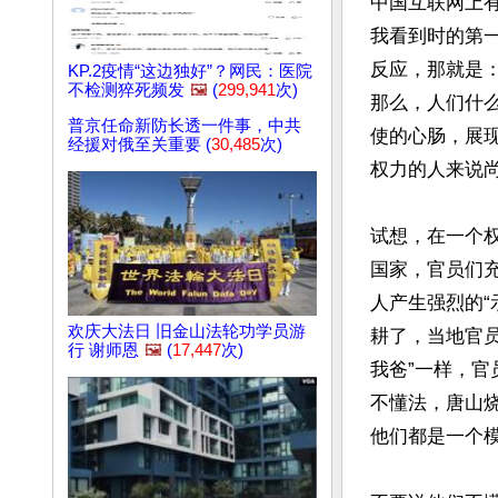
中国互联网上
我看到时的第
反应，那就是
KP.2疫情“这边独好”？网民：医院
不检测猝死频发
🖼️
(
299,941
次)
那么，人们什
普京任命新防长透一件事，中共
使的心肠，展
经援对俄至关重要 (
30,485
次)
权力的人来说
试想，在一个
国家，官员们
人产生强烈的
欢庆大法日 旧金山法轮功学员游
耕了，当地官员
行 谢师恩
🖼️
(
17,447
次)
我爸”一样，官
不懂法，唐山
他们都是一个模