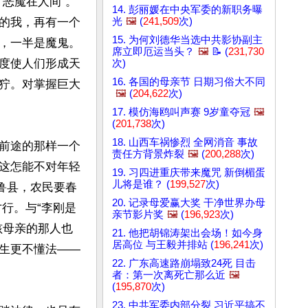
恶魔在人间”。
14. 彭丽媛在中央军委的新职务曝
的我，再有一个
光
🖼️
(
241,509
次)
15. 为何刘德华当选中共影协副主
，一半是魔鬼。
席立即厄运当头？
🖼️
📝 (
231,730
度使人们形成天
次)
16. 各国的母亲节 日期习俗大不同
狞。对掌握巨大
🖼️
(
204,622
次)
17. 模仿海鸥叫声赛 9岁童夺冠
🖼️
(
201,738
次)
18. 山西车祸惨烈 全网消音 事故
前途的那样一个
责任方背景炸裂
🖼️
(
200,288
次)
这怎能不对年轻
19. 习四进重庆带来魔咒 新倒楣蛋
儿将是谁？ (
199,527
次)
鲁县，农民要春
20. 记录母爱赢大奖 干净世界办母
才行。与“李刚是
亲节影片奖
🖼️
(
196,923
次)
孩母亲的那人也
21. 他把胡锦涛架出会场！如今身
居高位 与王毅并排站 (
196,241
次)
生更不懂法——
22. 广东高速路崩塌致24死 目击
者：第一次离死亡那么近
🖼️
(
195,870
次)
23. 中共军委内部分裂 习近平搞不