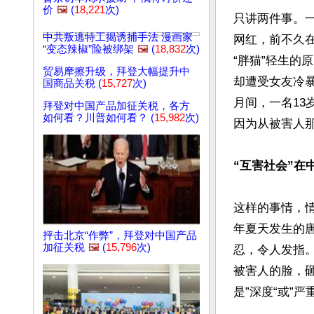
价
🖼️
(
18,221
次)
只讲两件事。一
中共叛逃特工揭诱捕手法 漫画家
网红，前不久
“变态辣椒”险被绑架
🖼️
(
18,832
次)
“胖猫”轻生的
贸易摩擦升级，拜登大幅提升中
却遭受女友冷
国商品关税 (
15,727
次)
月间，一名13
拜登对中国产品加征关税，各方
如何看？川普如何看？ (
15,982
次)
因为从被害人那
“互害社会”在
这样的事情，情
年夏天发生的
抨击北京“作弊”，拜登对中国产品
加征关税
🖼️
(
15,796
次)
忍，令人发指
被害人的脸，
是”深度“或”严