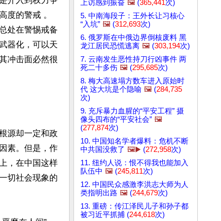
是介入到权力争
上访感到振奋
🖼️
(
365,441
次)
高度的警戒 。
5. 中南海段子：王外长让习核心
“入坑”
🖼️
(
312,693
次)
总处在警惕戒备
6. 俄罗斯在中俄边界倒核废料 黑
武器化，可以天
龙江居民恐慌逃离
🖼️
(
303,194
次)
其冲击面必然很
7. 云南发生恶性持刀行凶事件 两
死二十多伤
🖼️
(
295,685
次)
8. 梅大高速塌方数车进入原始时
代 这大坑是个隐喻
🖼️
(
284,735
次)
9. 充斥暴力血腥的“平安工程” 摄
像头四布的“平安社会”
🖼️
(
277,874
次)
根源却一定和政
10. 中国知名学者爆料：危机不断
因素。但是，作
中共国没救了
🖼️▶️
(
272,958
次)
上，在中国这样
11. 纽约人说：恨不得我也能加入
队伍中
🖼️
(
245,811
次)
一切社会现象的
12. 中国民众感激李洪志大师为人
类指明出路
🖼️
(
244,679
次)
13. 重磅：传江泽民儿子和孙子都
被习近平抓捕 (
244,618
次)