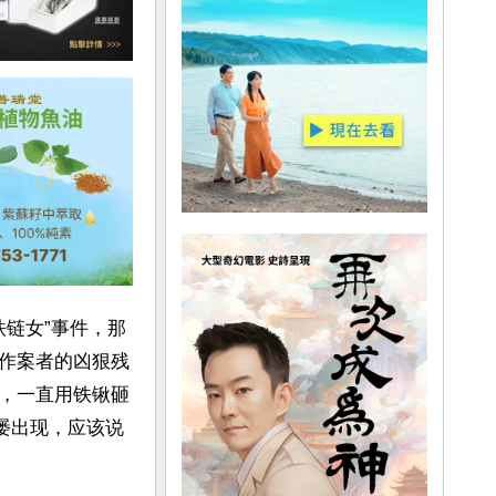
铁链女”事件，那
作案者的凶狠残
，一直用铁锹砸
屡出现，应该说