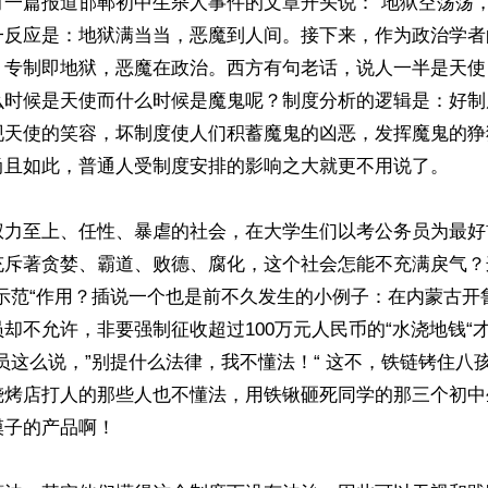
有一篇报道邯郸初中生杀人事件的文章开头说：“地狱空荡荡，
一反应是：地狱满当当，恶魔到人间。接下来，作为政治学者
：专制即地狱，恶魔在政治。西方有句老话，说人一半是天使
么时候是天使而什么时候是魔鬼呢？制度分析的逻辑是：好制
现天使的笑容，坏制度使人们积蓄魔鬼的凶恶，发挥魔鬼的狰
尚且如此，普通人受制度安排的影响之大就更不用说了。

权力至上、任性、暴虐的社会，在大学生们以考公务员为最好
充斥著贪婪、霸道、败德、腐化，这个社会怎能不充满戾气？
“示范“作用？插说一个也是前不久发生的小例子：在内蒙古开
却不允许，非要强制征收超过100万元人民币的“水浇地钱“
员这么说，”别提什么法律，我不懂法！“ 这不，铁链铐住八
烧烤店打人的那些人也不懂法，用铁锹砸死同学的那三个初中
子的产品啊！
