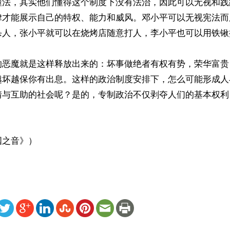
懂法，其实他们懂得这个制度下没有法治，因此可以无视和践
律才能展示自己的特权、能力和威风。邓小平可以无视宪法而
杀人，张小平就可以在烧烤店随意打人，李小平也可以用铁锹
的恶魔就是这样释放出来的：坏事做绝者有权有势，荣华富贵
越坏越保你有出息。这样的政治制度安排下，怎么可能形成人
情与互助的社会呢？是的，专制政治不仅剥夺人们的基本权利


国之音》）
ww.renminbao.com/rmb/articles/2024/5/13/82734.html