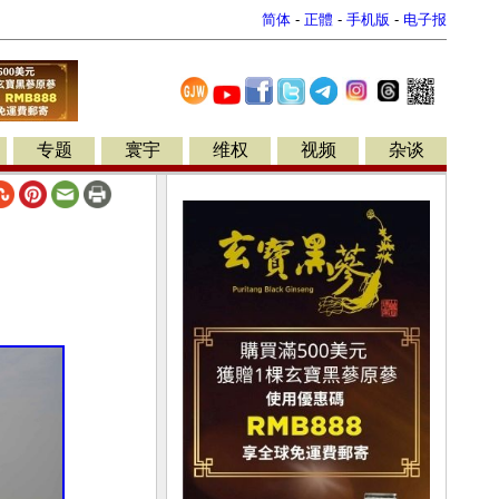
简体
-
正體
-
手机版
-
电子报
专题
寰宇
维权
视频
杂谈