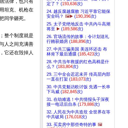
踏法律，也只有
定了？ (
193,636
次)
用坦克、机枪在
24. 越反腐越腐败 习近平靠它能保
安全吗？
🖼️▶️
(
190,396
次)
把同学砸死。

25. 太子党绝地反击 中共内斗高潮
将至
▶️
(
189,586
次)
；整个制度就是
26. 官场流传的故事：令计划送礼
行贿获婚房 (
188,896
次)
与人之间充满善
27. 中共三骗美国 美连环还击 布
，它还在毁掉人
林肯下最后通牒 (
185,423
次)
28. 中共当年救援的红色高棉是什
么？ (
183,804
次)
29. 三中全会迟迟未开 传高层内部
一直在打架 (
183,073
次)
30. 中共党魁访欧讨饭 先遇一长串
下马威 (
182,845
次)
31. 在劫难逃！中共情报头子深夜
接一电话后自杀 (
179,886
次)
32. 人民在为中共造坟 全世界在等
中共破局 (
176,018
次)
33. 买卖房中那些奇特的事
🖼️