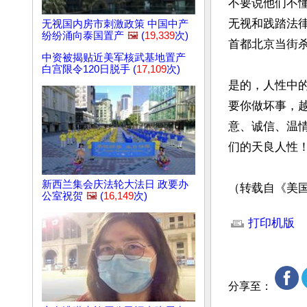
不要说他们不
无视和践踏法
无视国内房市刺激政策 中国中产
纷纷涌向泰国置产
🖼️
(
19,339
次)
首都北京当街
中资被揭贴近美军核武基地置产
白宫限令120日脱手 (
17,109
次)
是的，人性中
要你做坏事，
意、诚信、温
们的天良人性！
新西兰集会庆法轮大法日 政要办
（转载自《美
公室祝贺
🖼️
(
16,149
次)
文章网址: http://w
打印机版
分享至：