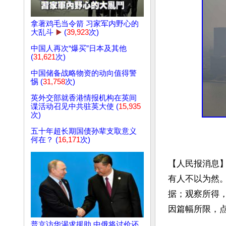
拿著鸡毛当令箭 习家军内野心的
大乱斗
▶️
(
39,923
次)
中国人再次“爆买”日本及其他
(
31,621
次)
中国储备战略物资的动向值得警
惕 (
31,758
次)
英外交部就香港情报机构在英间
谍活动召见中共驻英大使 (
15,935
次)
五十年超长期国债孙辈支取意义
何在？ (
16,171
次)
【人民报消息】
有人不以为然
据；观察所得
因篇幅所限，点
普京访华渴求援助 中俄将讨价还