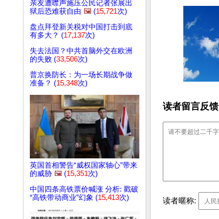
亲友遭噤声施压公民记者张展出
狱后恐难获自由
🖼️
(
15,721
次)
盘点拜登新关税对中国打击到底
有多大？ (
17,137
次)
失去法国？中共首脑外交在欧洲
的失败 (
33,506
次)
普京换防长：为一场长期战争做
准备？ (
15,348
次)
读者留言反馈
英国首相警告“威权国家轴心”带来
的威胁
🖼️
(
15,351
次)
中国四条高铁票价喊涨 分析: 戳破
“高铁带动商业”幻象 (
15,413
次)
读者暱称: