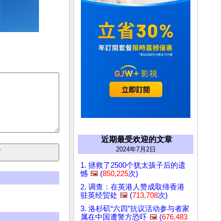
近期最受欢迎的文章
2024年7月2日
1. 拯救了2500个犹太孩子后的遗
憾
🖼️
(
850,225
次)
2. 调查：在英港人赞成取缔香港
驻英经贸处
🖼️
(
713,708
次)
3. 洛杉矶“六四”抗议活动参与者家
属在中国遭警方恐吓
🖼️
(
676,483