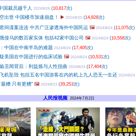
在中国裁员越千人
(
10,817
次)
2024/8/26
空出世 中国楼市加速崩盘！
▶️
(
14,828
次)
2024/8/25
君间谍案连连 中共广泛渗透海外中国民运
🖼️
(
11,075
次)
2024/8/24
俄侵乌的数百家实体 包括42家中国公司
🖼️
(
10,558
次)
2024/8/24
：中国在中南半岛的难题
(
17,405
次)
2024/8/24
疑美国在中国进行的临床试验
🖼️
(
10,531
次)
2024/8/24
输丑闻背后：利益炼与人性扭曲
(
17,404
次)
2024/8/24
飞机坠毁 包括五名中国游客在内的机上九人恐无一生还
2024/8/24
最糟 只有更糟”
🖼️
(
39,253
次)
2024/8/23
人民报视频
2024年7月2日