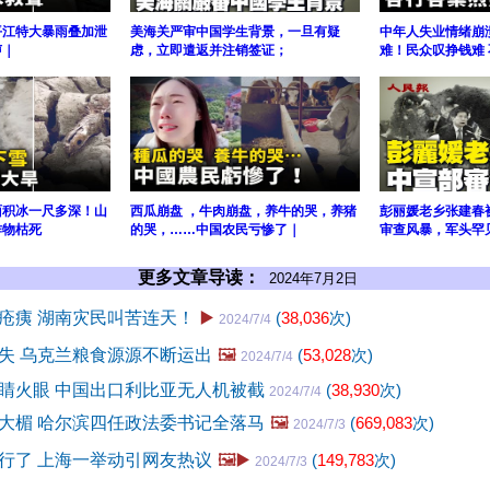
平江特大暴雨叠加泄
美海关严审中国学生背景，一旦有疑
中年人失业情绪崩
声｜
虑，立即遣返并注销签证；
难！民众叹挣钱难
面积冰一尺多深！山
西瓜崩盘 ，牛肉崩盘，养牛的哭，养猪
彭丽媛老乡张建春
作物枯死
的哭，……中国农民亏惨了｜
审查风暴，军头罕
更多文章导读：
2024年7月2日
疮痍 湖南灾民叫苦连天！
▶️
(
38,036
次)
2024/7/4
失 乌克兰粮食源源不断运出
🖼️
(
53,028
次)
2024/7/4
睛火眼 中国出口利比亚无人机被截
(
38,930
次)
2024/7/4
大楣 哈尔滨四任政法委书记全落马
🖼️
(
669,083
次)
2024/7/3
行了 上海一举动引网友热议
🖼️▶️
(
149,783
次)
2024/7/3