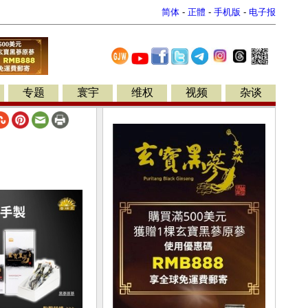
简体
-
正體
-
手机版
-
电子报
专题
寰宇
维权
视频
杂谈