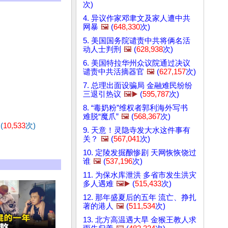
次)
4. 异议作家邓聿文及家人遭中共
网暴
🖼️
(
648,330
次)
5. 美国国务院谴责中共将俩名活
动人士判刑
🖼️
(
628,938
次)
6. 美国特拉华州众议院通过决议
谴责中共活摘器官
🖼️
(
627,157
次)
7. 总理出面设骗局 金融难民纷纷
三退引热议
🖼️▶️
(
595,787
次)
8. “毒奶粉”维权者郭利海外写书
难脱“魔爪”
🖼️
(
568,367
次)
(
10,533
次)
9. 天意！灵隐寺发大水这件事有
关？
🖼️
(
567,041
次)
10. 定陵发掘酿惨剧 天网恢恢饶过
谁
🖼️
(
537,196
次)
11. 为保水库泄洪 多省市发生洪灾
多人遇难
🖼️▶️
(
515,433
次)
12. 那年盛夏后的五年 流亡、挣扎
著的港人
🖼️
(
511,534
次)
13. 北方高温遇大旱 金猴王教人求