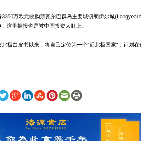
资3350万欧元收购斯瓦尔巴群岛主要城镇朗伊尔城(Longyearb
，这里据报也是被中国投资人盯上。

发布北极白皮书以来，将自己定位为一个“近北极国家”，计划
ww.renminbao.com/rmb/articles/2024/7/2/83715.html