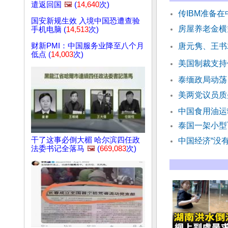
遣返回国
🖼️
(
14,640
次)
传IBM准备
国安新规生效 入境中国恐遭查验
房屋养老金横
手机电脑 (
14,513
次)
财新PMI：中国服务业降至八个月
唐元隽、王书
低点 (
14,003
次)
美国制裁支持
泰缅政局动荡
美两党议员质
中国食用油运
泰国一架小型
干了这事必倒大楣 哈尔滨四任政
中国经济“没有
法委书记全落马
🖼️
(
669,083
次)