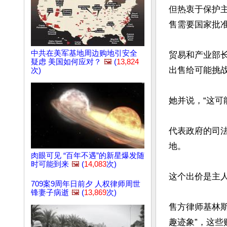
但热衷于保护
售需要国家批准
中共在美军基地周边购地引安全
贸易和产业部长塞
疑虑 美国如何应对？
🖼️
(
13,824
出售给可能挑战
次)
她并说，“这可
代表政府的司法
地。

肉眼可见 “百年不遇”的新星爆发随
时可能到来
🖼️
(
14,083
次)
这个出价是主人
709案9周年日前夕 人权律师周世
锋妻子病逝
🖼️
(
13,869
次)
售方律师基林斯塔
趣迹象”，这些