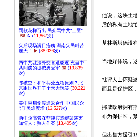
他说，这块土
后的私有土地”
罚款花样百出 民众骂中共“土匪”
🖼️
📝 (
11,867
次)
基林斯塔德没有
灾后现场满目疮痍 湖南灾民叫苦
连天！
▶️
(
38,036
次)
当地媒体说，
两中共驻法外交官遭驱逐 充当中
共间谍的挪威男受审
🖼️
(
13,839
次)
批评人士怀疑
陈破空：和平共处五项原则？北
京跟世界开了个天大玩笑 (
30,221
而且是保护区，
次)
美中重启偷渡遣返合作 中国民众
挪威政府拥有斯
“润”美难度增 (
13,527
次)
布为保护区，禁
两中企高管在菲律宾遭绑架遇害
知情人：熟人作案 (
13,495
次)
但出售方援引1