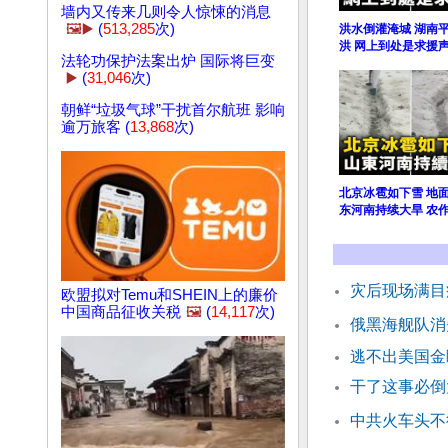
墙内又传来几则令人惊悚的消息
🖼️▶️
(
513,285
次)
洪水倒灌淹城 湖南
洪 网上到处是求援
法轮功保护法案出炉 国际将巨变
▶️
(
31,046
次)
朝鲜“垃圾气球”干扰首尔航班 影响
逾万旅客 (
13,868
次)
北京冰雹如下雪 地
东河南持续大旱 农
灾后现场满目
欧盟拟对Temu和SHEIN上的廉价
中国商品征收关税
🖼️
(
14,117
次)
俄黑海舰队消
逃不出美国金
干了这事必倒
中共火车头不