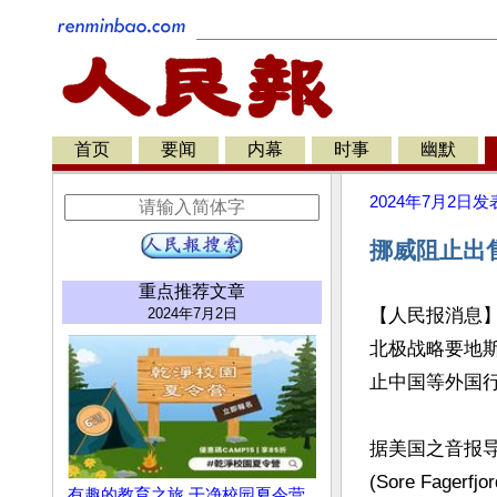
首页
要闻
内幕
时事
幽默
2024年7月2日
发
挪威阻止出
重点推荐文章
2024年7月2日
【人民报消息】
北极战略要地
止中国等外国行
据美国之音报
(Sore Fag
有趣的教育之旅 干净校园夏令营