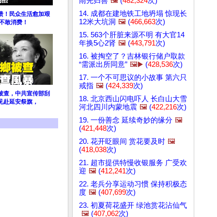
雨先归善
🖼️
(
482,324
次)
14. 成都在建地铁工地坍塌 惊现长
溃！民众生活愈加艰
12米大坑洞
🖼️
(
466,663
次)
 不敢消费！
15. 563个肝脏来源不明 有大官14
年换5心2肾
🖼️
(
443,791
次)
16. 被掏空了？吉林银行储户取款
“需派出所同意”
🖼️▶️
(
428,536
次)
17. 一个不可思议的小故事 第六只
戒指
🖼️
(
424,339
次)
被查，中共宣传部刮
18. 北京西山闪电吓人 长白山大雪
见赴延安祭旗，
河北四川内蒙地震
🖼️
(
422,216
次)
19. 一份善念 延续奇妙的缘分
🖼️
(
421,448
次)
20. 花开眨眼间 赏花要及时
🖼️
(
418,038
次)
21. 超市提供特慢收银服务 广受欢
迎
🖼️
(
412,241
次)
22. 老兵分享运动习惯 保持积极态
度
🖼️
(
407,699
次)
23. 初夏荷花盛开 绿池赏花沾仙气
🖼️
(
407,062
次)