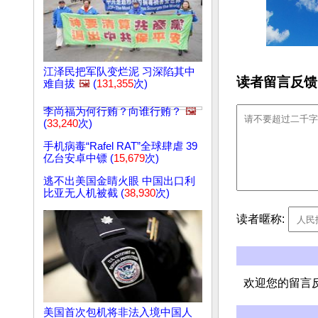
江泽民把军队变烂泥 习深陷其中
读者留言反馈
难自拔
🖼️
(
131,355
次)
李尚福为何行贿？向谁行贿？
🖼️
(
33,240
次)
手机病毒“Rafel RAT”全球肆虐 39
亿台安卓中镖 (
15,679
次)
逃不出美国金睛火眼 中国出口利
比亚无人机被截 (
38,930
次)
读者暱称:
欢迎您的留言
美国首次包机将非法入境中国人