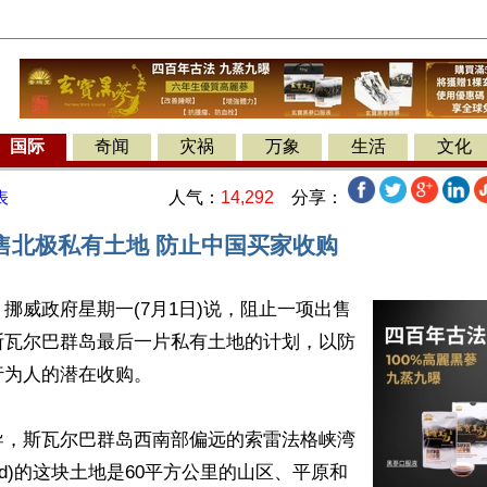
国际
奇闻
灾祸
万象
生活
文化
人气：
14,292
分享：
表
售北极私有土地 防止中国买家收购
挪威政府星期一(7月1日)说，阻止一项出售
斯瓦尔巴群岛最后一片私有土地的计划，以防
为人的潜在收购。

导，斯瓦尔巴群岛西南部偏远的索雷法格峡湾
erfjord)的这块土地是60平方公里的山区、平原和