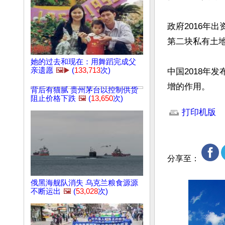
政府2016年出
第二块私有土地
她的过去和现在：用舞蹈完成父
亲遗愿
🖼️▶️
(
133,713
次)
中国2018年
增的作用。
背后有猫腻 贵州茅台以控制供货
阻止价格下跌
🖼️
(
13,650
次)
文章网址: http://w
打印机版
分享至：
俄黑海舰队消失 乌克兰粮食源源
不断运出
🖼️
(
53,028
次)