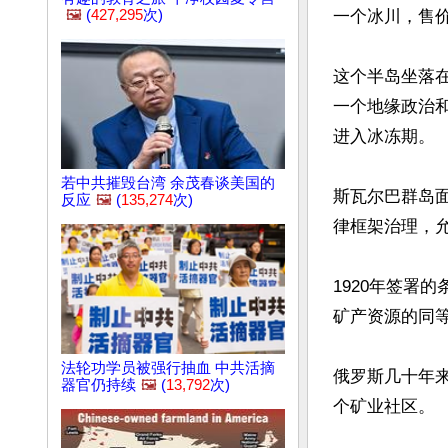
🖼️
(
427,295
次)
一个冰川，售价
这个半岛坐落
一个地缘政治
进入冰冻期。

若中共摧毁台湾 余茂春谈美国的
斯瓦尔巴群岛
反应
🖼️
(
135,274
次)
律框架治理，允
1920年签署
矿产资源的同等
法轮功学员被强行抽血 中共活摘
俄罗斯几十年来就
器官仍持续
🖼️
(
13,792
次)
个矿业社区。
