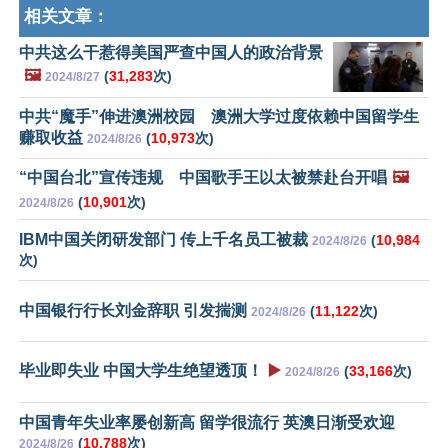
相关文章：
中共这么干惹得美国严查中国人的政治背景
🖼️
(
31,283
次)
2024/8/27
中共“魔手”伸进澳洲校园 澳洲大学过度依赖中国留学生
赚取收益
(
10,973
次)
2024/8/26
“中国台北”宣传违规 中国歌手王以太被禁赴台开唱
🖼️
(
10,901
次)
2024/8/26
IBM中国关闭研发部门 传上千名员工被裁
(
10,984
2024/8/26
次)
中国银行行长刘金辞职 引发揣测
(
11,122
次)
2024/8/26
毕业即失业 中国大学生绝望透顶！
▶️
(
33,166
次)
2024/8/26
中国青年失业率屡创新高 留学很流行 英澳日渐受欢迎
(
10,788
次)
2024/8/26