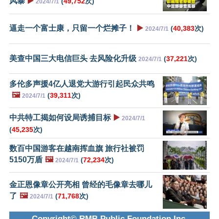
风暴
▶️
(
49,752
次)
2024/7/1
逼走一个富士康，只留一个烂摊子！
▶️
(
40,383
次)
2024/7/1
美查中国三大电信巨头 去风险化升级
(
37,221
次)
2024/7/1
多伦多声援4亿人退党大游行引起民众共鸣
🖼️
(
39,311
次)
2024/7/1
中共特工揭如何设局诱捕目标
▶️
2024/7/1
(
45,235
次)
数百中国游客在越南挥血旗 旅行社被罚
5150万盾
🖼️
(
72,234
次)
2024/7/1
金正恩像章公开亮相 曾经的毛像章去哪儿
了
🖼️
(
71,768
次)
2024/7/1
Copyright© RMB Public Foundation Inc.