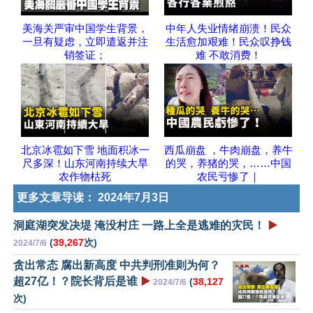
美海关严审中国学生背景，
中年人失业情绪崩溃！民众
一旦有疑虑，立即遣返并注
生活愈加艰难！民众叹挣钱
销签证；
难 不敢消费！
北京冰雹如下雪 地面积冰一
西瓜崩盘 ，牛肉崩盘，养牛
尺多深！山东河南持续大旱
的哭，养猪的哭，……中国
农作物枯死
农民亏惨了｜
更多文章导读：
2024年7月3日
洞庭湖突发决堤 淹没村庄 一路上全是逃难的灾民！
▶️
(
39,267
次)
2024/7/6
贪出常态 腐出新高度 中共判刑准则为何？
超27亿！？院长背后是谁
▶️
(
38,127
2024/7/6
次)