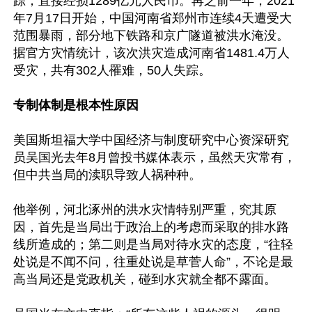
踪，直接经损1289亿元人民币。再之前一年，2021
年7月17日开始，中国河南省郑州市连续4天遭受大
范围暴雨，部分地下铁路和京广隧道被洪水淹没。
据官方灾情统计，该次洪灾造成河南省1481.4万人
受灾，共有302人罹难，50人失踪。

专制体制是根本性原因
美国斯坦福大学中国经济与制度研究中心资深研究
员吴国光去年8月曾投书媒体表示，虽然天灾常有，
但中共当局的渎职导致人祸种种。

他举例，河北涿州的洪水灾情特别严重，究其原
因，首先是当局出于政治上的考虑而采取的排水路
线所造成的；第二则是当局对待水灾的态度，“往轻
处说是不闻不问，往重处说是草菅人命”，不论是最
高当局还是党政机关，碰到水灾就全都不露面。
