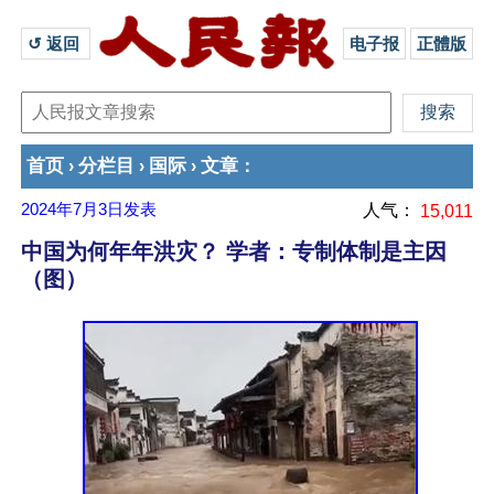
↺ 返回 
电子报
正體版
首页
分栏目
国际
文章
›
›
›
：
2024年7月3日
发表
人气：
15,011
中国为何年年洪灾？ 学者：专制体制是主因
（图）