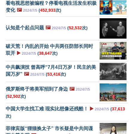
看电视思想被编程？停看电视生活发生积极
变化
🖼️
(
452,933
次)
2024/7/5
认知是个起点问题
🖼️
(
52,532
次)
2024/7/5
破天荒！内乱的开始 中共两任防部长同时
双开
▶️
(
38,647
次)
2024/7/5
中共飙演技 曾高呼“7月4日万岁！民主的美
国万岁”
🖼️
(
53,416
次)
2024/7/5
俄罗斯终于将美军招到了身边
🖼️
2024/7/5
(
52,502
次)
中国大学生找工难 现实比想像还残酷！
▶️
(
37,613
2024/7/5
次)
菲律宾版“狸猫换太子” 市长疑是中共间谍