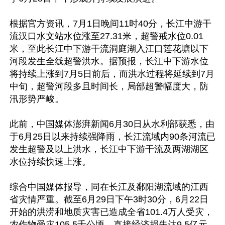
根据官方资讯，7月1日晚间11时40分，长江中游干
流汉口水文站水位涨至27.31米，超警戒水位0.01
米，至此长江中下游干流洞庭湖入江口莲花塘以下
河段发生全线超警洪水。据预报，长江中下游水位
将持续上涨到7月5日前后，而洪水过程将延续到7月
中旬，超警河段多且时间长，局部超警幅度大，防
汛形势严峻。

此前，中国媒体澎湃新闻6月30日从水利部获悉，由
于6月25日以来持续强降雨，长江流域内90条河流已
发生超警及以上洪水，长江中下游干流及两湖湖区
水位持续快速上涨。

综合中国媒体报导，同在长江及鄱阳湖流域的江西
省灾情严重。截至6月29日下午3时30分，6月22日
开始的洪涝和地质灾害已造成全省101.4万人受灾，
农作物受灾105.5千公顷，直接经济损失达9.5亿元