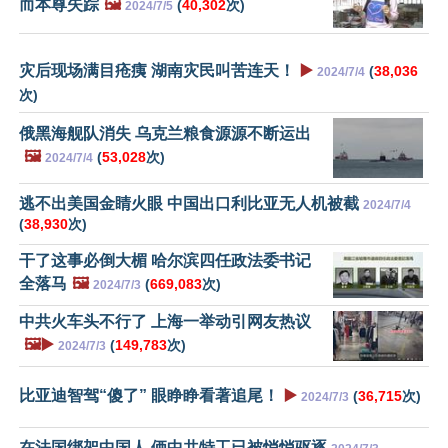
而本尊失踪
🖼️
(
40,302
次)
2024/7/5
灾后现场满目疮痍 湖南灾民叫苦连天！
▶️
(
38,036
2024/7/4
次)
俄黑海舰队消失 乌克兰粮食源源不断运出
🖼️
(
53,028
次)
2024/7/4
逃不出美国金睛火眼 中国出口利比亚无人机被截
2024/7/4
(
38,930
次)
干了这事必倒大楣 哈尔滨四任政法委书记
全落马
🖼️
(
669,083
次)
2024/7/3
中共火车头不行了 上海一举动引网友热议
🖼️▶️
(
149,783
次)
2024/7/3
比亚迪智驾“傻了” 眼睁睁看著追尾！
▶️
(
36,715
次)
2024/7/3
在法国绑架中国人 俩中共特工已被悄悄驱逐