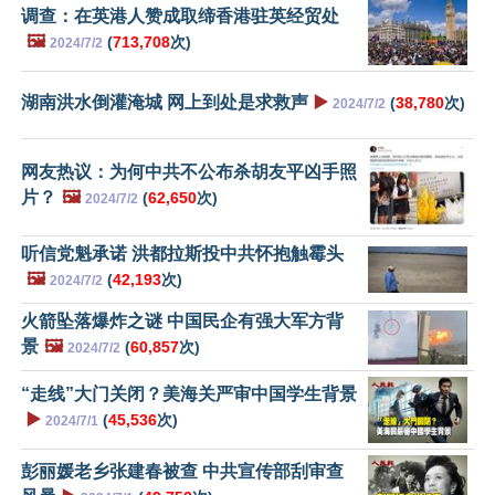
调查：在英港人赞成取缔香港驻英经贸处
🖼️
(
713,708
次)
2024/7/2
湖南洪水倒灌淹城 网上到处是求救声
▶️
(
38,780
次)
2024/7/2
网友热议：为何中共不公布杀胡友平凶手照
片？
🖼️
(
62,650
次)
2024/7/2
听信党魁承诺 洪都拉斯投中共怀抱触霉头
🖼️
(
42,193
次)
2024/7/2
火箭坠落爆炸之谜 中国民企有强大军方背
景
🖼️
(
60,857
次)
2024/7/2
“走线”大门关闭？美海关严审中国学生背景
▶️
(
45,536
次)
2024/7/1
彭丽媛老乡张建春被查 中共宣传部刮审查