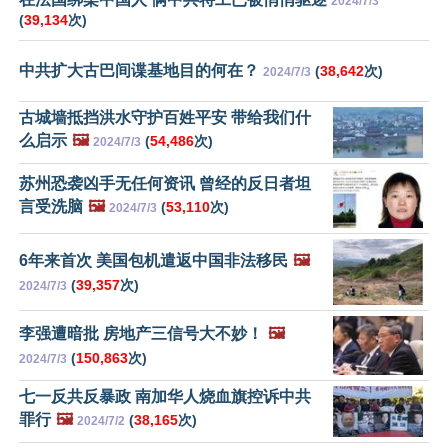
2024/7/3
(
39,134
次)
中共扩大古巴间谍基地目的何在？
(
38,642
次)
2024/7/3
古城墙抵挡洪水守护百姓平安 带给我们什
么启示
🖼️
(
54,486
次)
2024/7/3
苏州恐袭凶手无任何资讯 曾经的反日者坦
言受洗脑
🖼️
(
53,110
次)
2024/7/3
6年来首次 美国包机遣返中国非法移民
🖼️
(
39,357
次)
2024/7/3
李强遭暗批 房地产三信号大不妙！
🖼️
(
150,863
次)
2024/7/3
七一反共反暴政 南加华人烧血旗控诉中共
罪行
🖼️
(
38,165
次)
2024/7/2