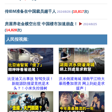
传IBM准备在中国裁员越千人
(
10,817
次)
2024/8/26
房屋养老金横空出世 中国楼市加速崩盘！
▶️
2024/8/25
(
14,828
次)
人民报视频:
比亚迪又出事故 智驾失误！
洪水倒灌淹城 湖南平江特大
新能源防撞梁竟然是木
暴雨叠加泄洪 网上到处是求
头？！小米失控撞树
援声｜