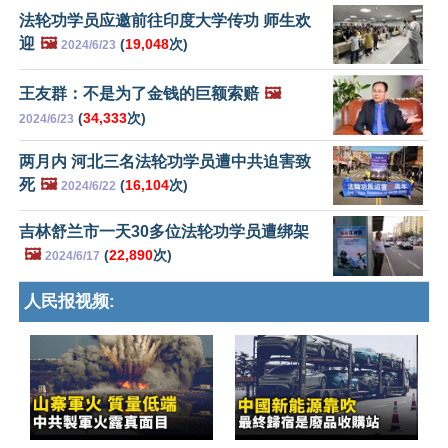
法轮功学员应邀前往印度大学传功 师生欢
迎
🖼️
(
19,048
次)
2024/6/23
王友群：不是为了金钱的巨额索赔
🖼️
(
34,333
次)
2024/6/23
两月内 河北三名法轮功学员遭中共迫害致
死
🖼️
(
16,104
次)
2024/6/22
吉林舒兰市一天30多位法轮功学员遭绑架
🖼️
(
22,890
次)
2024/6/17
人民报视频: