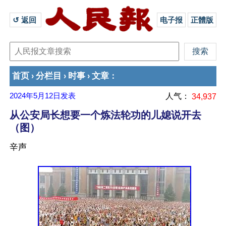
↺ 返回 
电子报
正體版
首页
分栏目
时事
文章
›
›
›
：
2024年5月12日
发表
人气：
34,937
从公安局长想要一个炼法轮功的儿媳说开去
（图）
辛声