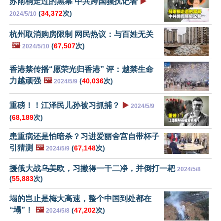
苏雨桐走过的黑幕 中共跨国骚扰记者
▶️
(
34,372
次)
2024/5/10
杭州取消购房限制 网民热议：与百姓无关
🖼️
(
67,507
次)
2024/5/10
香港禁传播“愿荣光归香港” 评：越禁生命
力越顽强
🖼️
(
40,036
次)
2024/5/9
重磅！！江泽民儿孙被习抓捕？
▶️
2024/5/9
(
68,189
次)
患重病还是怕暗杀？习进爱丽舍宫自带杯子
引猜测
🖼️
(
67,148
次)
2024/5/9
援俄大战乌美欧，习撇得一干二净，并倒打一耙
2024/5/8
(
55,883
次)
塌的岂止是梅大高速，整个中国到处都在
“塌”！
🖼️
(
47,202
次)
2024/5/8