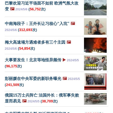
巴黎欢迎习近平场面不如前 欧洲气氛大改
变
🖼️
(
56,752
次)
2024/5/6
中南海段子：王外长让习核心“入坑”
🖼️
(
312,693
次)
2024/5/6
梅大高速塌方遇难者多有三个主因
🖼️
(
54,854
次)
2024/5/6
大事要发生！北京等地怪异频传
▶️
2024/5/5
(
96,175
次)
彭丽媛在中央军委的新职务曝光
🖼️
2024/5/5
(
241,509
次)
俄国15万士兵阵亡 法国外长：俄军事失败
显而易见
🖼️
(
38,709
次)
2024/5/5