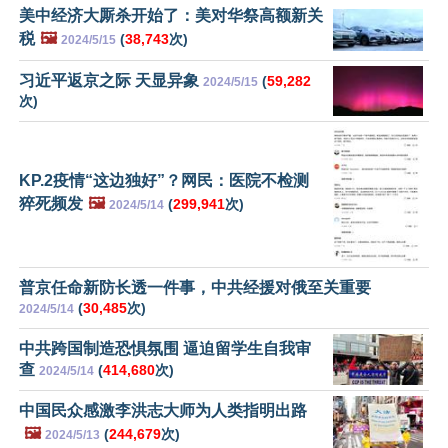
美中经济大厮杀开始了：美对华祭高额新关
税
🖼️
(
38,743
次)
2024/5/15
习近平返京之际 天显异象
(
59,282
2024/5/15
次)
KP.2疫情“这边独好”？网民：医院不检测
猝死频发
🖼️
(
299,941
次)
2024/5/14
普京任命新防长透一件事，中共经援对俄至关重要
(
30,485
次)
2024/5/14
中共跨国制造恐惧氛围 逼迫留学生自我审
查
(
414,680
次)
2024/5/14
中国民众感激李洪志大师为人类指明出路
🖼️
(
244,679
次)
2024/5/13