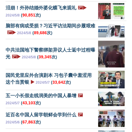
泪崩！外孙结婚外婆化蝶飞来观礼
🖼️▶️
(
90,851
次)
2024/5/8
脑部有病或受损？习近平访法期间步履艰难
🖼️▶️
(
89,686
次)
2024/5/8
中共法国地下警察绑架异议人士返中过程曝
光
🖼️▶️
(
39,345
次)
2024/5/8
国民党里应外合演剧本 习包子囊中羞涩用
这个当赏银
▶️
(
33,642
次)
2024/5/7
五一小长假走线润美的中国人暴增
🖼️
(
43,103
次)
2024/5/7
近百名中国人留学朝鲜会学到什么
🖼️
(
67,863
次)
2024/5/6