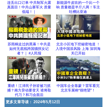
连丢出口订单 中共制军火露
新能源牛皮吹的一个比一个
真面目！中共山寨军火 质量
响 质量都是半斤八两！车主
低端！｜
吐槽比亚迪
苏雨桐走过的黑幕！中共是
北京小区地下挖秘密地道 ！
如何无底线跨国骚扰女记
入境中国添风险 上海 深圳海
者？｜ #人民报
关已开始
重磅！江泽民子孙皆被习抓
中国车企全靠蒙？雷军看完
捕？南方异动要变天 谁将取
北京车展称“很绝望”！
代习？和习会面后
更多文章导读：
2024年5月12日