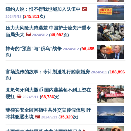
纽约人说：恨不得我也能加入队伍中
🖼️
(
245,811
次)
2024/5/13
压力大风险大待遇差 中国护士流失严重令
当局头大
🖼️
(
49,992
次)
2024/5/12
神奇的“预言”与“俄乌”战争
(
98,455
2024/5/12
次)
官场流传的故事：令计划送礼行贿获婚房
(
188,896
2024/5/11
次)
党魁匈牙利大撒币 国内韭菜领不到工资在
硬扛
🖼️
(
68,736
次)
2024/5/11
菲律宾安全顾问指中共外交官传假信息 吁
将其驱逐出境
🖼️
(
35,329
次)
2024/5/11