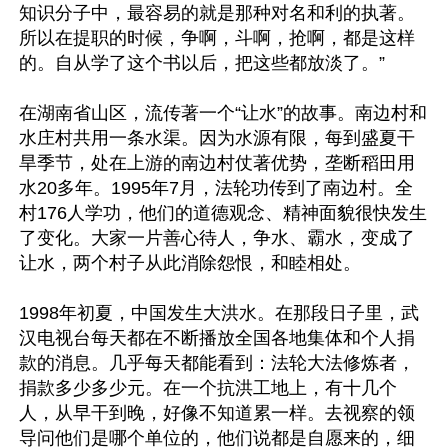
知识分子中，最容易的就是那种对名和利的执著。
所以在提职的时候，争啊，斗啊，抢啊，都是这样
的。自从学了这个书以后，把这些都放淡了。”

在湖南省山区，流传著一个“让水”的故事。南边村和
水庄村共用一条水渠。因为水源有限，每到盛夏干
旱季节，处在上游的南边村仗著优势，垄断稻田用
水20多年。1995年7月，法轮功传到了南边村。全
村176人学功，他们的道德观念、精神面貌很快发生
了变化。大家一片善心待人，争水、霸水，变成了
让水，两个村子从此消除怨恨，和睦相处。

1998年初夏，中国发生大洪水。在那段日子里，武
汉电视台每天都在不断播放全国各地集体和个人捐
款的消息。几乎每天都能看到：法轮大法修炼者，
捐款多少多少元。在一个抗洪工地上，有十几个
人，从早干到晚，好像不知道累一样。去视察的领
导问他们是哪个单位的，他们说都是自愿来的，细