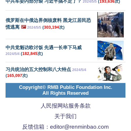
中共军委内部分裂 习近平搞不定了？
(
193,636
次)
2024/5/5
俄罗斯在中俄边界倒核废料 黑龙江居民恐
慌逃离
🖼️
(
303,194
次)
2024/5/5
中共党魁访欧讨饭 先遇一长串下马威
(
182,845
次)
2024/5/4
习共统治的五大控制和八大特点
2024/5/4
(
165,097
次)
Copyright© RMB Public Foundation Inc.
All Rights Reserved
人民报网站服务条款
关于我们
反馈信箱：
editor@renminbao.com