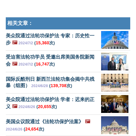
相关文章：
美众院通过法轮功保护法 专家：历史性一
步
🖼️
(
15,360
次)
2024/7/2
受迫害法轮功学员 受邀出席美国务院新闻
会
🖼️
(
16,747
次)
2024/7/2
国际反酷刑日 新西兰法轮功集会揭中共残
暴（组图）
(
139,708
次)
2024/6/28
美众院通过法轮功保护法 学者：迟来的正
义
🖼️
(
20,655
次)
2024/6/26
美国众议院通过《法轮功保护法案》
🖼️
(
24,654
次)
2024/6/26