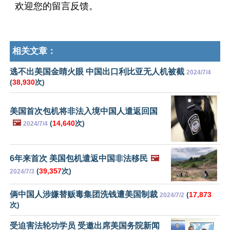
欢迎您的留言反馈。
相关文章：
逃不出美国金睛火眼 中国出口利比亚无人机被截
2024/7/4
(
38,930
次)
美国首次包机将非法入境中国人遣返回国
🖼️
(
14,640
次)
2024/7/4
6年来首次 美国包机遣返中国非法移民
🖼️
(
39,357
次)
2024/7/3
俩中国人涉嫌替贩毒集团洗钱遭美国制裁
(
17,873
2024/7/2
次)
受迫害法轮功学员 受邀出席美国务院新闻