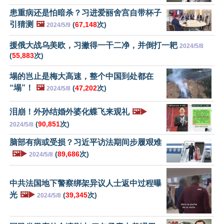
患重病还是怕暗杀？习进爱丽舍宫自带杯子
引猜测
🖼️
(
67,148
次)
2024/5/9
援俄大战乌美欧，习撇得一干二净，并倒打一耙
2024/5/8
(
55,883
次)
塌的岂止是梅大高速，整个中国到处都在
“塌”！
🖼️
(
47,202
次)
2024/5/8
泪崩！外孙结婚外婆化蝶飞来观礼
🖼️▶️
(
90,851
次)
2024/5/8
脑部有病或受损？习近平访法期间步履艰难
🖼️▶️
(
89,686
次)
2024/5/8
中共法国地下警察绑架异议人士返中过程曝
光
🖼️▶️
(
39,345
次)
2024/5/8