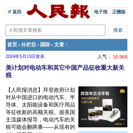
↺ 返回 
电子报
正體版
首页
分栏目
国际
文章
›
›
›
：
2024年5月13日
发表
人气：
16,968
美计划对电动车和其它中国产品征收重大新关
税
【人民报消息】拜登政府计划
对从中国进口的电动汽车、半
导体、太阳能设备和医疗用品
等征收新的高额关税。据美国
主流媒体报导，电动汽车的关
税可能会翻两番——从现有的