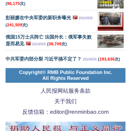
(
96,175
次)
彭丽媛在中央军委的新职务曝光
🖼️
2024/5/5
(
241,509
次)
俄国15万士兵阵亡 法国外长：俄军事失败
显而易见
🖼️
(
38,709
次)
2024/5/5
中共军委内部分裂 习近平搞不定了？
(
193,636
次)
2024/5/5
Copyright© RMB Public Foundation Inc.
All Rights Reserved
人民报网站服务条款
关于我们
反馈信箱：
editor@renminbao.com