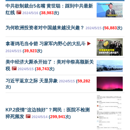
中共欲制裁台5名嘴 黄世聪：踩到中共最新
红线
🖼️
(
38,983
次)
2024/5/16
为何欧洲投资者对中国越来越没兴趣？
(
56,883
次)
2024/5/15
拿著鸡毛当令箭 习家军内野心的大乱斗
▶️
(
39,923
次)
2024/5/15
美中经济大厮杀开始了：美对华祭高额新关
税
🖼️
(
38,743
次)
2024/5/15
习近平返京之际 天显异象
(
59,282
2024/5/15
次)
KP.2疫情“这边独好”？网民：医院不检测
猝死频发
🖼️
(
299,941
次)
2024/5/14