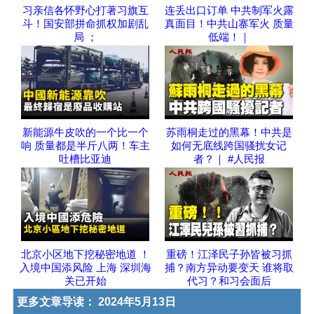
习亲信各怀野心打著习旗互
连丢出口订单 中共制军火露
斗！国安部拼命抓权加剧乱
真面目！中共山寨军火 质量
局 ；
低端！｜
新能源牛皮吹的一个比一个
苏雨桐走过的黑幕！中共是
响 质量都是半斤八两！车主
如何无底线跨国骚扰女记
吐槽比亚迪
者？｜ #人民报
北京小区地下挖秘密地道 ！
重磅！江泽民子孙皆被习抓
入境中国添风险 上海 深圳海
捕？南方异动要变天 谁将取
关已开始
代习？和习会面后
更多文章导读：
2024年5月13日