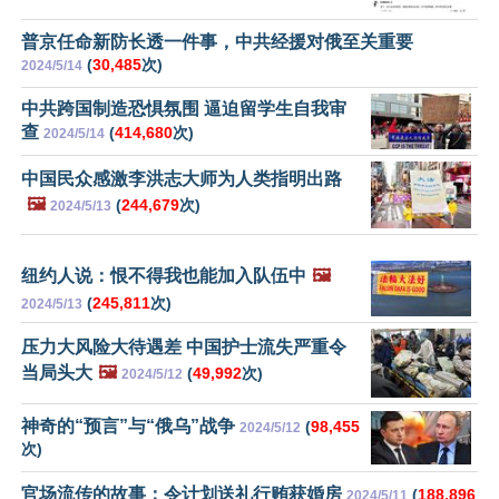
普京任命新防长透一件事，中共经援对俄至关重要
(
30,485
次)
2024/5/14
中共跨国制造恐惧氛围 逼迫留学生自我审
查
(
414,680
次)
2024/5/14
中国民众感激李洪志大师为人类指明出路
🖼️
(
244,679
次)
2024/5/13
纽约人说：恨不得我也能加入队伍中
🖼️
(
245,811
次)
2024/5/13
压力大风险大待遇差 中国护士流失严重令
当局头大
🖼️
(
49,992
次)
2024/5/12
神奇的“预言”与“俄乌”战争
(
98,455
2024/5/12
次)
官场流传的故事：令计划送礼行贿获婚房
(
188,896
2024/5/11