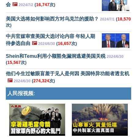
会
🖼️
(
16,747
次)
2024/7/2
美国大选将如何影响西方对乌克兰的援助？
(
18,570
2024/7/1
次)
中共官媒审查美国大选讨论内容 年轻人期
待参选自由
🖼️
(
16,657
次)
2024/6/30
Shein和Temu利用小额豁免漏洞逃避美国关税
2024/6/30
(
15,567
次)
他们今生过敏眼盲羞于见人是何因 美国特异功能者透玄机
🖼️
(
274,324
次)
2024/6/30
人民报视频: