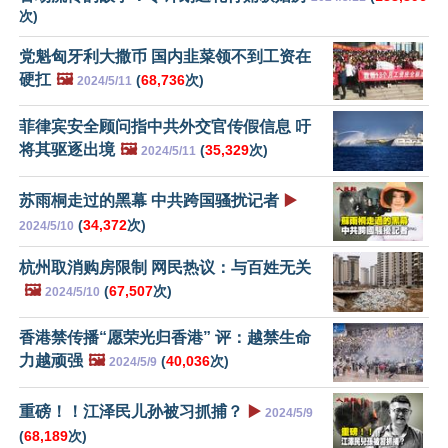
次)
党魁匈牙利大撒币 国内韭菜领不到工资在
硬扛
🖼️
(
68,736
次)
2024/5/11
菲律宾安全顾问指中共外交官传假信息 吁
将其驱逐出境
🖼️
(
35,329
次)
2024/5/11
苏雨桐走过的黑幕 中共跨国骚扰记者
▶️
(
34,372
次)
2024/5/10
杭州取消购房限制 网民热议：与百姓无关
🖼️
(
67,507
次)
2024/5/10
香港禁传播“愿荣光归香港” 评：越禁生命
力越顽强
🖼️
(
40,036
次)
2024/5/9
重磅！！江泽民儿孙被习抓捕？
▶️
2024/5/9
(
68,189
次)