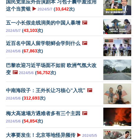
国民党里应外合演剧本 习包子囊中羞涩用
这个当赏银
▶️
(
33,642
次)
2024/5/7
五一小长假走线润美的中国人暴增
🖼️
(
43,103
次)
2024/5/7
近百名中国人留学朝鲜会学到什么
🖼️
(
67,863
次)
2024/5/6
巴黎欢迎习近平场面不如前 欧洲气氛大改
变
🖼️
(
56,752
次)
2024/5/6
中南海段子：王外长让习核心“入坑”
🖼️
(
312,693
次)
2024/5/6
梅大高速塌方遇难者多有三个主因
🖼️
(
54,854
次)
2024/5/6
大事要发生！北京等地怪异频传
▶️
2024/5/5