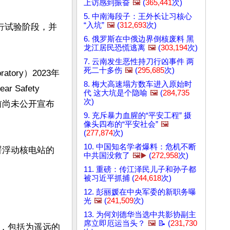
上访感到振奋
🖼️
(
365,441
次)
5. 中南海段子：王外长让习核心
“入坑”
🖼️
(
312,693
次)
行试验阶段，并
6. 俄罗斯在中俄边界倒核废料 黑
龙江居民恐慌逃离
🖼️
(
303,194
次)
7. 云南发生恶性持刀行凶事件 两
死二十多伤
🖼️
(
295,685
次)
atory）2023年
8. 梅大高速塌方数车进入原始时
Safety 
代 这大坑是个隐喻
🖼️
(
284,735
次)
目前尚未公开宣布
9. 充斥暴力血腥的“平安工程” 摄
像头四布的“平安社会”
🖼️
(
277,874
次)
10. 中国知名学者爆料：危机不断
署浮动核电站的
中共国没救了
🖼️▶️
(
272,958
次)
11. 重磅：传江泽民儿子和孙子都
被习近平抓捕 (
244,618
次)
12. 彭丽媛在中央军委的新职务曝
光
🖼️
(
241,509
次)
13. 为何刘德华当选中共影协副主
席立即厄运当头？
🖼️
📝 (
231,730
，包括为遥远的