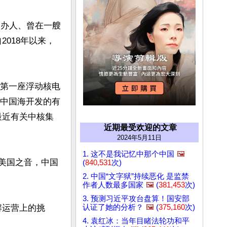
go）创办人、曾在一艘
2018年以来，
国第一座浮动核电
南中国海开发的有
最近有关中核集
近期最受欢迎的文章
2024年5月11日
1. 这不是我记忆中那个中国
🖼️
诉美国之音，中国
(
840,531
次)
2. 中国“文字狱”持续恶化 是监禁
作者人数最多国家
🖼️
(
381,453
次)
3. 预测习近平攻台盘算！国安部
认证了她的分析？
🖼️
(
375,160
次)
解运营上的挑
4. 袁红冰：当年目睹法轮功和平