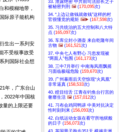
33. 泄露绝密 中共前司法部长之子
被秘密判刑
🖼️
(
170,095
次)
空白和模糊地带，
34. “上边让敛钱就敛钱”这样的村
国际原子能机构
官很懂党的规矩
🖼️▶️
(
167,598
次)
35. 习共统治的五大控制和八大特
点 (
165,097
次)
36. 车库尘封小酒壶 来自乾隆年间
衍生出一系列安
古物
🖼️
(
161,521
次)
者可能不受核事故受
37. 中央七人有野心 习忽发现被
“两面人”包围 (
161,173
次)
系列国际社会想
38. 三中7月举行 中南海风雨飘摇
习面临极端危险 (
159,670
次)
39. 广州暴雨后天空惊现“火凤凰”
非常逼真 (
158,533
次)
21年，广东台山
40. 瞠目结舌 江青在钓鱼台行宫的
2022年中国核
奢靡生活
🖼️
(
157,012
次)
41. 习布会鸡同鸭讲 中美对抗决定
放量的上限还要
性时刻到来 (
156,093
次)
42. 白纸运动女孩在看守所地狱般
的日子 (
156,073
次)
43. 英国男子跑步351天 横越非洲