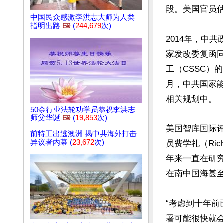
段。美国官员
中国民众感激李洪志大师为人类
指明出路
🖼️
(
244,679
次)
2014年，中
家发改委复函同意
工（CSSC）
月，中共国家能
相关规划中。

50余行业法轮功学员恭祝李洪志
师父华诞
🖼️
(
19,853
次)
美国智库国际评估与战
前特工出逃澳洲 揭中共海外打击
异议者内幕 (
23,672
次)
员费学礼（Ric
年来一直在研
在南中国海甚至
“考虑到十年
署可能很快就会