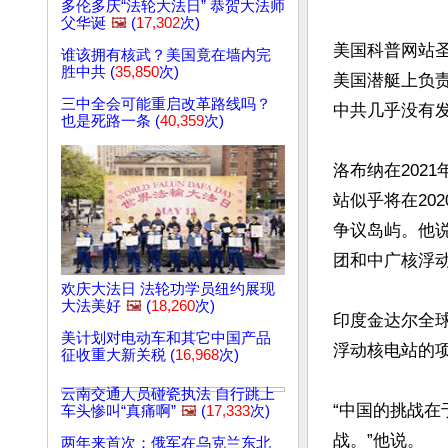
多伦多庆“法轮大法日” 恭贺大法师
父华诞
🖼️
(
17,302
次)
美国科普网站圣地亚
谁该拥有核武？美国竟在墙内完
胜中共 (
35,850
次)
美国潜艇上负责电
三中全会可能重启改革路线吗？
中共几乎没有发
也是死路一条 (
40,359
次)
洛布纳在202
站似乎将在20
争议岛屿。他
团和中广核浮动
欢庆大法日 法轮功学员纽约展现
大法美好
🖼️
(
18,260
次)
印度金达尔全球
美计划对电动车和其它中国产品
浮动核电站的
征收重大新关税 (
16,968
次)
云南交通人员碰瓷执法 自行跳上
“中国的挑战
车头惨叫“真痛啊”
🖼️
(
17,333
次)
战。”他说。

两年来首次：俄军在乌克兰东北