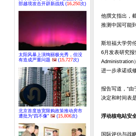
部越境攻击开辟新战线 (
16,250
次)
他撰文指出，截
推测中国可能到
斯坦福大学劳伦斯利弗
6月发表研究报告指
太阳风暴上演绚丽极光秀，但没
有造成严重问题
🖼️
(
15,727
次)
Administ
进一步承诺或修
报告写道，“
决定和时间表是
北京首度放宽限购政策推动房市
浮动核电站安
遭批为“四不像”
🖼️
(
15,806
次)
国际评估与战