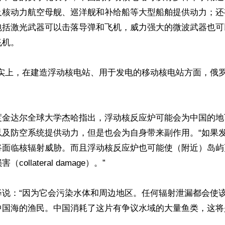
及核动力航空母舰、巡洋舰和补给船等大型船舶提供动力；还
包括激光武器可以击落导弹和飞机，威力强大的微波武器也可
机。

事实上，在建造浮动核电站、用于发电的移动核电站方面，俄
度金达尔全球大学杰哈指出，浮动核反应炉可能会为中国的地
以及防空系统提供动力，但是也会为自身带来副作用。“如果
将面临核辐射威胁。而且浮动核反应炉也可能使（附近）岛屿
ollateral damage）。”

释说：“因为它会污染水体和周边地区。任何辐射泄漏都会使
中国海的渔民。中国消耗了这片有争议水域的大量鱼类，这将