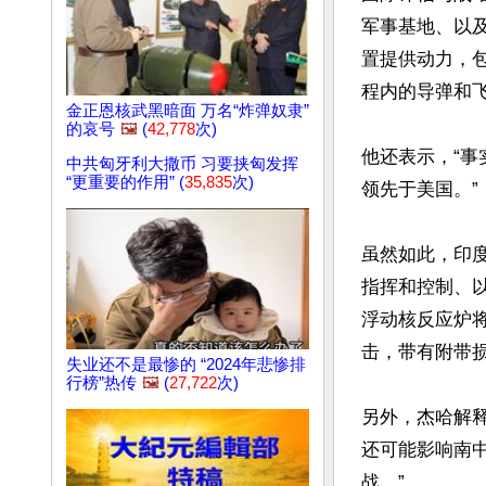
军事基地、以
置提供动力，
程内的导弹和飞
金正恩核武黑暗面 万名“炸弹奴隶”
的哀号
🖼️
(
42,778
次)
他还表示，“
中共匈牙利大撒币 习要挟匈发挥
“更重要的作用” (
35,835
次)
领先于美国。”

虽然如此，印
指挥和控制、
浮动核反应炉
击，带有附带损害（c
失业还不是最惨的 “2024年悲惨排
行榜”热传
🖼️
(
27,722
次)
另外，杰哈解
还可能影响南
战。”
