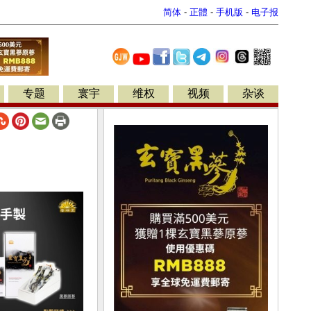
简体
-
正體
-
手机版
-
电子报
专题
寰宇
维权
视频
杂谈