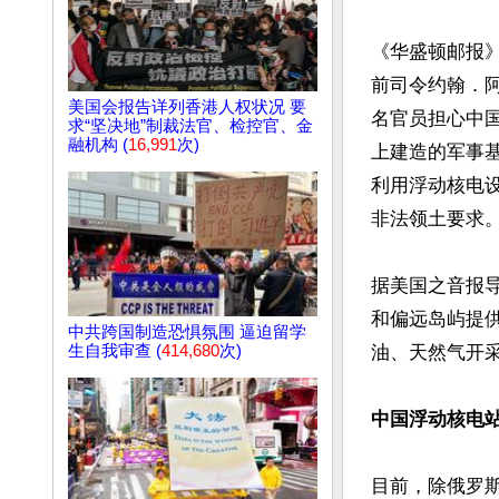
《华盛顿邮报》
前司令约翰．阿奎
美国会报告详列香港人权状况 要
名官员担心中
求“坚决地”制裁法官、检控官、金
融机构 (
16,991
次)
上建造的军事
利用浮动核电
非法领土要求。
据美国之音报
和偏远岛屿提
中共跨国制造恐惧氛围 逼迫留学
生自我审查 (
414,680
次)
油、天然气开采
中国浮动核电站
目前，除俄罗