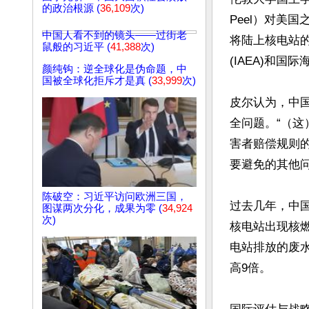
的政治根源 (
36,109
次)
Peel）对美
中国人看不到的镜头——过街老
将陆上核电站
鼠般的习近平 (
41,388
次)
(IAEA)和
颜纯钩：逆全球化是伪命题，中
国被全球化拒斥才是真 (
33,999
次)
皮尔认为，中
全问题。“（这）
害者赔偿规则
要避免的其他问
陈破空：习近平访问欧洲三国，
过去几年，中国
图谋两次分化，成果为零 (
34,924
次)
核电站出现核燃
电站排放的废
高9倍。
