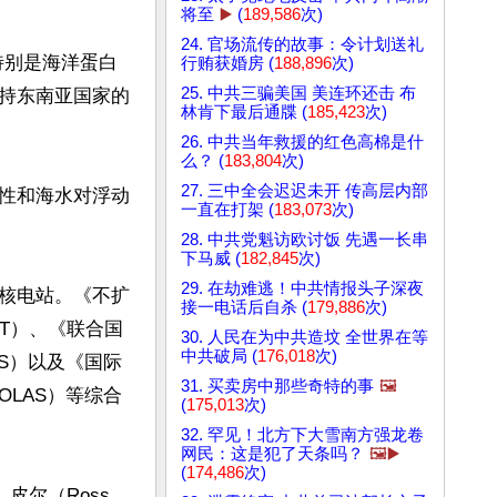
将至
▶️
(
189,586
次)
24. 官场流传的故事：令计划送礼
特别是海洋蛋白
行贿获婚房 (
188,896
次)
25. 中共三骗美国 美连环还击 布
持东南亚国家的
林肯下最后通牒 (
185,423
次)
26. 中共当年救援的红色高棉是什
么？ (
183,804
次)
27. 三中全会迟迟未开 传高层内部
性和海水对浮动
一直在打架 (
183,073
次)
28. 中共党魁访欧讨饭 先遇一长串
下马威 (
182,845
次)
29. 在劫难逃！中共情报头子深夜
核电站。《不扩
接一电话后自杀 (
179,886
次)
ns，NPT）、《联合国
30. 人民在为中共造坟 全世界在等
中共破局 (
176,018
次)
NCLOS）以及《国际
31. 买卖房中那些奇特的事
🖼️
ea，SOLAS）等综合
(
175,013
次)
32. 罕见！北方下大雪南方强龙卷
网民：这是犯了天条吗？
🖼️▶️
(
174,486
次)
尔（Ross 