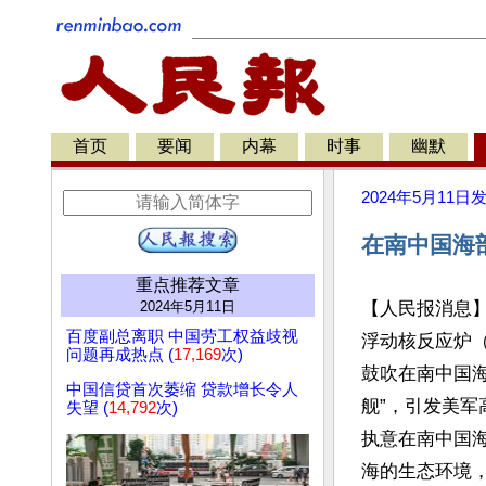
首页
要闻
内幕
时事
幽默
2024年5月11日
在南中国海
重点推荐文章
2024年5月11日
【人民报消息
百度副总离职 中国劳工权益歧视
浮动核反应炉（Floa
问题再成热点 (
17,169
次)
鼓吹在南中国海
中国信贷首次萎缩 贷款增长令人
舰”，引发美
失望 (
14,792
次)
执意在南中国
海的生态环境，