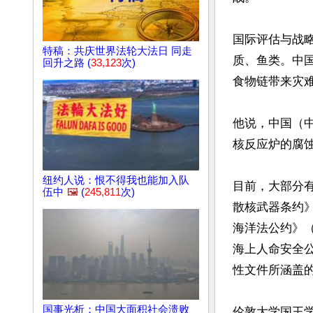
国际评估与战
特稿：共庆世界法轮大法日 同走
质、鱼类。中
回升之路 (
33,123
次)
食物链带来灾难。
他说，中国（
核反应炉的腐蚀
纽约人说：恨不得我也能加入队
目前，大部分
伍中
🖼️
(
245,811
次)
散核武器条约》（Tre
海洋法公约》（Unit
海上人命安全公约》（I
性文件所涵盖
国事光析：中国大面积社会溃败
伦敦大学国王学