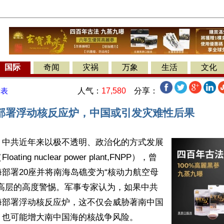
国际
奇闻
灾祸
万象
生活
文化
人气：
17,580
分享：
发表
部署浮动核反应炉，中国或引发灾难性后果
】中共近年来以极不透明、政治化的方式发展
ting nuclear power plant,FNPP），曾
部署20座并将南海岛礁变为“核动力航空母
军高层的高度警惕。军事专家认为，如果中共
海部署浮动核反应炉，这不仅会威胁著南中国
也可能增大南中国海的核战争风险。
