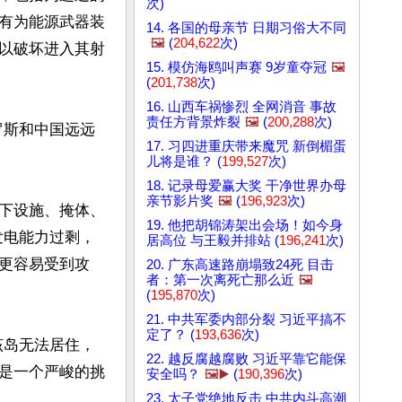
次)
有为能源武器装
14. 各国的母亲节 日期习俗大不同
🖼️
(
204,622
次)
以破坏进入其射
15. 模仿海鸥叫声赛 9岁童夺冠
🖼️
(
201,738
次)
16. 山西车祸惨烈 全网消音 事故
责任方背景炸裂
🖼️
(
200,288
次)
罗斯和中国远远
17. 习四进重庆带来魔咒 新倒楣蛋
儿将是谁？ (
199,527
次)
18. 记录母爱赢大奖 干净世界办母
亲节影片奖
🖼️
(
196,923
次)
下设施、掩体、
19. 他把胡锦涛架出会场！如今身
发电能力过剩，
居高位 与王毅并排站 (
196,241
次)
更容易受到攻
20. 广东高速路崩塌致24死 目击
者：第一次离死亡那么近
🖼️
(
195,870
次)
21. 中共军委内部分裂 习近平搞不
定了？ (
193,636
次)
该岛无法居住，
22. 越反腐越腐败 习近平靠它能保
是一个严峻的挑
安全吗？
🖼️▶️
(
190,396
次)
23. 太子党绝地反击 中共内斗高潮