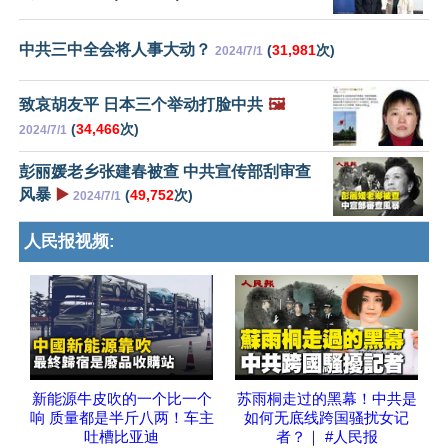
中共三中全会将人事大动？
(
31,981
次)
2024/7/1
致哀胡友平 日本三个举动打脸中共
🖼️
(
34,466
次)
2024/7/1
彭丽媛老乡张建春被查 中共宣传部刮审查
风暴
▶️
(
49,752
次)
2024/7/1
人民报视频:
新能源牛皮吹的一个比一个
苏雨桐走过的黑幕！中共是
响 质量都是半斤八两！车主
如何无底线跨国骚扰女记
吐槽比亚迪
者？｜ #人民报