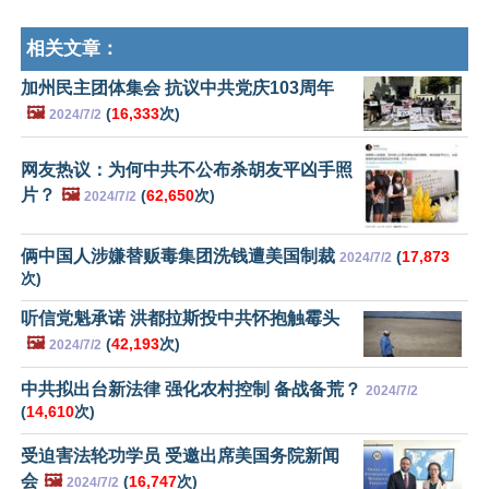
相关文章：
加州民主团体集会 抗议中共党庆103周年
🖼️
(
16,333
次)
2024/7/2
网友热议：为何中共不公布杀胡友平凶手照
片？
🖼️
(
62,650
次)
2024/7/2
俩中国人涉嫌替贩毒集团洗钱遭美国制裁
(
17,873
2024/7/2
次)
听信党魁承诺 洪都拉斯投中共怀抱触霉头
🖼️
(
42,193
次)
2024/7/2
中共拟出台新法律 强化农村控制 备战备荒？
2024/7/2
(
14,610
次)
受迫害法轮功学员 受邀出席美国务院新闻
会
🖼️
(
16,747
次)
2024/7/2