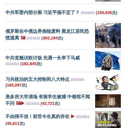
中共军委内部分裂 习近平搞不定了？
(
193,636
次)
2024/5/5
俄罗斯在中俄边界倒核废料 黑龙江居民恐
慌逃离
🖼️
(
303,194
次)
2024/5/5
中共党魁访欧讨饭 先遇一长串下马威
(
182,845
次)
2024/5/4
习共统治的五大控制和八大特点
2024/5/4
(
165,097
次)
美多所大学清场 有留学生被捕 中领馆不闻
不问
🖼️▶️
(
42,721
次)
2024/5/4
不由得不信！前世今生真的存在
▶️
2024/5/3
(
40,611
次)