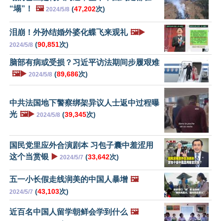
“塌”！
🖼️
(
47,202
次)
2024/5/8
泪崩！外孙结婚外婆化蝶飞来观礼
🖼️▶️
(
90,851
次)
2024/5/8
脑部有病或受损？习近平访法期间步履艰难
🖼️▶️
(
89,686
次)
2024/5/8
中共法国地下警察绑架异议人士返中过程曝
光
🖼️▶️
(
39,345
次)
2024/5/8
国民党里应外合演剧本 习包子囊中羞涩用
这个当赏银
▶️
(
33,642
次)
2024/5/7
五一小长假走线润美的中国人暴增
🖼️
(
43,103
次)
2024/5/7
近百名中国人留学朝鲜会学到什么
🖼️