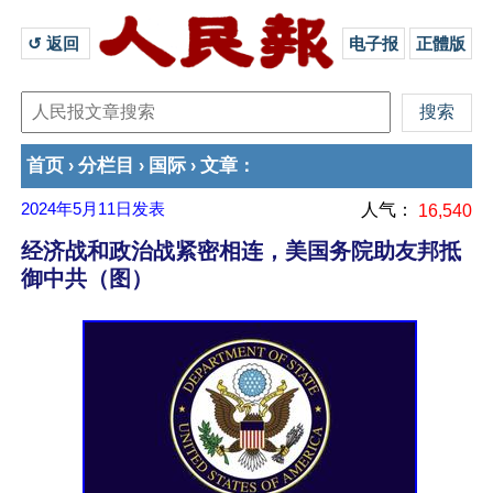
↺ 返回 
电子报
正體版
首页
分栏目
国际
文章
›
›
›
：
2024年5月11日
发表
人气：
16,540
经济战和政治战紧密相连，美国务院助友邦抵
御中共（图）