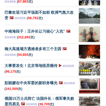
(
67,863
次)
2024/5/6
巴黎欢迎习近平场面不如前 欧洲气氛大改
变
🖼️
(
56,752
次)
2024/5/6
中南海段子：王外长让习核心“入坑”
🖼️
(
312,693
次)
2024/5/6
梅大高速塌方遇难者多有三个主因
🖼️
(
54,854
次)
2024/5/6
大事要发生！北京等地怪异频传
▶️
2024/5/5
(
96,175
次)
彭丽媛在中央军委的新职务曝光
🖼️
2024/5/5
(
241,509
次)
俄国15万士兵阵亡 法国外长：俄军事失败
显而易见
🖼️
(
38,709
次)
2024/5/5