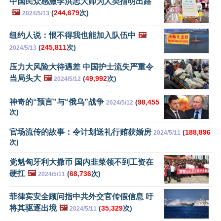
中国民众感激李洪志大师为人类指明出路
🖼️
(
244,679
次)
2024/5/13
纽约人说：恨不得我也能加入队伍中
🖼️
(
245,811
次)
2024/5/13
压力大风险大待遇差 中国护士流失严重令
当局头大
🖼️
(
49,992
次)
2024/5/12
神奇的“预言”与“俄乌”战争
(
98,455
2024/5/12
次)
官场流传的故事：令计划送礼行贿获婚房
(
188,896
2024/5/11
次)
党魁匈牙利大撒币 国内韭菜领不到工资在
硬扛
🖼️
(
68,736
次)
2024/5/11
菲律宾安全顾问指中共外交官传假信息 吁
将其驱逐出境
🖼️
(
35,329
次)
2024/5/11