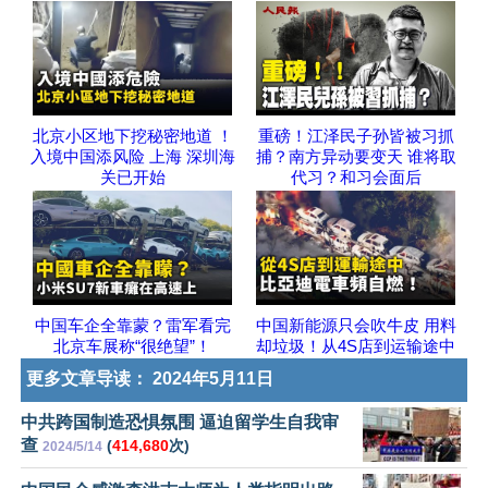
北京小区地下挖秘密地道 ！
重磅！江泽民子孙皆被习抓
入境中国添风险 上海 深圳海
捕？南方异动要变天 谁将取
关已开始
代习？和习会面后
中国车企全靠蒙？雷军看完
中国新能源只会吹牛皮 用料
北京车展称“很绝望”！
却垃圾！从4S店到运输途中
更多文章导读：
2024年5月11日
中共跨国制造恐惧氛围 逼迫留学生自我审
查
(
414,680
次)
2024/5/14