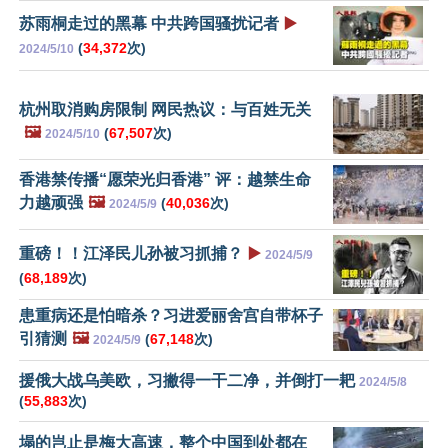
苏雨桐走过的黑幕 中共跨国骚扰记者
▶️
(
34,372
次)
2024/5/10
杭州取消购房限制 网民热议：与百姓无关
🖼️
(
67,507
次)
2024/5/10
香港禁传播“愿荣光归香港” 评：越禁生命
力越顽强
🖼️
(
40,036
次)
2024/5/9
重磅！！江泽民儿孙被习抓捕？
▶️
2024/5/9
(
68,189
次)
患重病还是怕暗杀？习进爱丽舍宫自带杯子
引猜测
🖼️
(
67,148
次)
2024/5/9
援俄大战乌美欧，习撇得一干二净，并倒打一耙
2024/5/8
(
55,883
次)
塌的岂止是梅大高速，整个中国到处都在