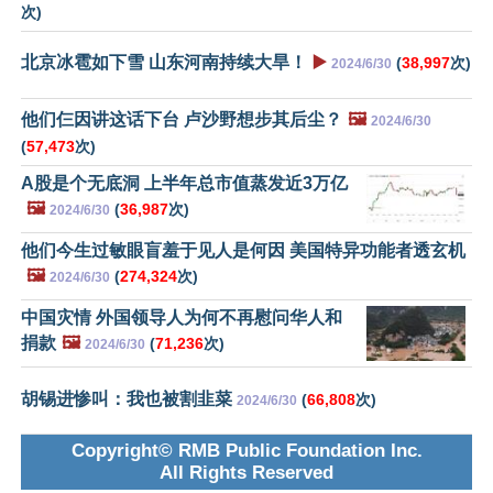
次)
北京冰雹如下雪 山东河南持续大旱！
▶️
(
38,997
次)
2024/6/30
他们仨因讲这话下台 卢沙野想步其后尘？
🖼️
2024/6/30
(
57,473
次)
A股是个无底洞 上半年总市值蒸发近3万亿
🖼️
(
36,987
次)
2024/6/30
他们今生过敏眼盲羞于见人是何因 美国特异功能者透玄机
🖼️
(
274,324
次)
2024/6/30
中国灾情 外国领导人为何不再慰问华人和
捐款
🖼️
(
71,236
次)
2024/6/30
胡锡进惨叫：我也被割韭菜
(
66,808
次)
2024/6/30
Copyright© RMB Public Foundation Inc.
All Rights Reserved