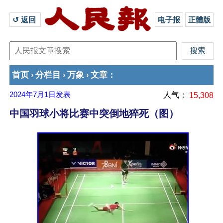
↺ 返回 
电子报
正體版
首页
分栏目
万象
文章
›
›
›
：
2024年7月1日
发表
人气：
15,308
中国羽球小将比赛中突倒地猝死（图）