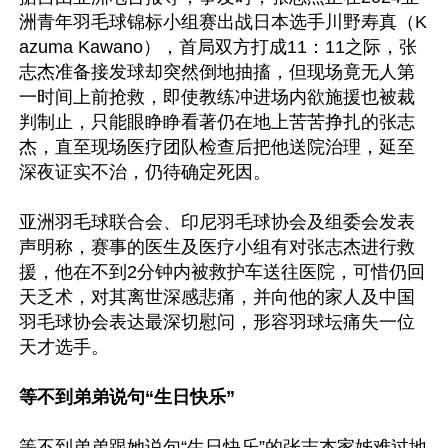
洲青年羽毛球锦标小组赛出战日本选手川野寿真（K
azuma Kawano），首局双方打成11：11之际，张
志杰准备接发球却突然倒地抽搐，但现场竟无人第
一时间上前抢救，即使教练冲进场内欲施援也被裁
判制止，只能眼睁睁看著仍在地上苦苦挣扎的张志
杰，直至现场医疗团队检查后把他送院治理，延至
深夜证实不治，仍待确定死因。

亚洲羽毛球联合会、印尼羽毛球协会及组委会发表
声明称，赛事的医生及医疗小组有对张志杰进行救
援，他在不到2分钟内被救护车送往医院，可惜仍回
天乏术，对其离世深感悲痛，并向他的家人及中国
羽毛球协会表达最深切慰问，形容羽球坛痛失一位
天才选手。

等不到弟弟说句“生日快乐”
等不到弟弟跟她说句“生日快乐”的张志杰家姊难过地