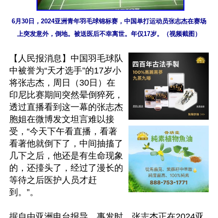
6月30日，2024亚洲青年羽毛球锦标赛，中国单打运动员张志杰在赛场
上突发意外，倒地。被送医后不幸离世。年仅17岁。（视频截图）
【人民报消息】中国羽毛球队
中被誉为“天才选手”的17岁小
将张志杰，周日（30日）在
印尼比赛期间突然晕倒猝死，
透过直播看到这一幕的张志杰
胞姐在微博发文坦言难以接
受，“今天下午看直播，看著
看著他就倒下了，中间抽搐了
几下之后，他还是有生命现象
的，还擡头了，经过了漫长的
等待之后医护人员才赶
到。”。

据自由亚洲电台报导，事发时，张志杰正在2024亚