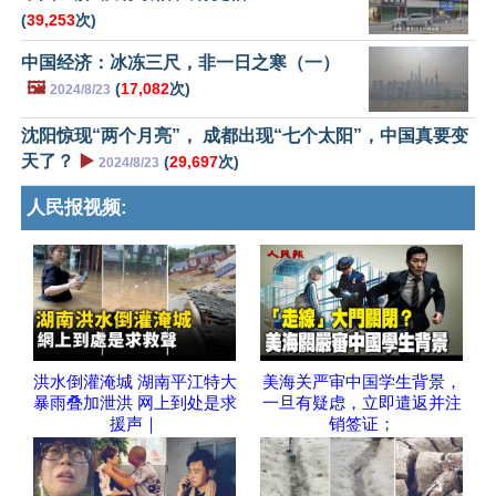
(
39,253
次)
中国经济：冰冻三尺，非一日之寒（一）
🖼️
(
17,082
次)
2024/8/23
沈阳惊现“两个月亮”， 成都出现“七个太阳”，中国真要变
天了？
▶️
(
29,697
次)
2024/8/23
人民报视频:
洪水倒灌淹城 湖南平江特大
美海关严审中国学生背景，
暴雨叠加泄洪 网上到处是求
一旦有疑虑，立即遣返并注
援声｜
销签证；