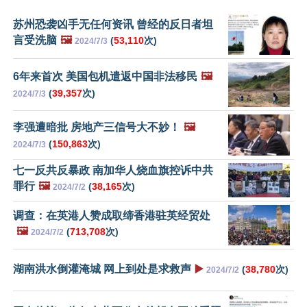
苏州恐袭凶手无任何资讯 曾经的反日者坦
言受洗脑
🖼️
(
53,110
次)
2024/7/3
6年来首次 美国包机遣返中国非法移民
🖼️
(
39,357
次)
2024/7/3
李强遭暗批 房地产三信号大不妙！
🖼️
(
150,863
次)
2024/7/3
七一反共反暴政 南加华人烧血旗控诉中共
罪行
🖼️
(
38,165
次)
2024/7/2
调查：在英港人赞成取缔香港驻英经贸处
🖼️
(
713,708
次)
2024/7/2
湖南洪水倒灌淹城 网上到处是求救声
▶️
(
38,780
次)
2024/7/2