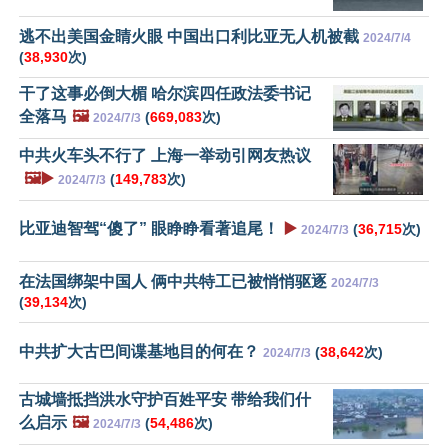
逃不出美国金睛火眼 中国出口利比亚无人机被截
2024/7/4
(
38,930
次)
干了这事必倒大楣 哈尔滨四任政法委书记
全落马
🖼️
(
669,083
次)
2024/7/3
中共火车头不行了 上海一举动引网友热议
🖼️▶️
(
149,783
次)
2024/7/3
比亚迪智驾“傻了” 眼睁睁看著追尾！
▶️
(
36,715
次)
2024/7/3
在法国绑架中国人 俩中共特工已被悄悄驱逐
2024/7/3
(
39,134
次)
中共扩大古巴间谍基地目的何在？
(
38,642
次)
2024/7/3
古城墙抵挡洪水守护百姓平安 带给我们什
么启示
🖼️
(
54,486
次)
2024/7/3