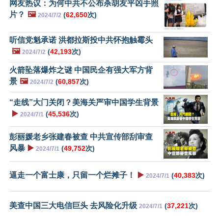
网友热议：为何中共不公布杀胡友平凶手照
片？
🖼️
(
62,650
次)
2024/7/2
听信党魁承诺 洪都拉斯投中共怀抱触霉头
🖼️
(
42,193
次)
2024/7/2
火箭坠落爆炸之谜 中国民企有强大军方背
景
🖼️
(
60,857
次)
2024/7/2
“走线”大门关闭？美海关严审中国学生背景
▶️
(
45,536
次)
2024/7/1
彭丽媛老乡张建春被查 中共宣传部刮审查
风暴
▶️
(
49,752
次)
2024/7/1
逼走一个富士康，只留一个烂摊子！
▶️
(
40,383
次)
2024/7/1
美查中国三大电信巨头 去风险化升级
(
37,221
次)
2024/7/1