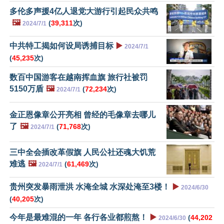
多伦多声援4亿人退党大游行引起民众共鸣
🖼️
(
39,311
次)
2024/7/1
中共特工揭如何设局诱捕目标
▶️
2024/7/1
(
45,235
次)
数百中国游客在越南挥血旗 旅行社被罚
5150万盾
🖼️
(
72,234
次)
2024/7/1
金正恩像章公开亮相 曾经的毛像章去哪儿
了
🖼️
(
71,768
次)
2024/7/1
三中全会插改革假旗 人民公社还魂大饥荒
难逃
🖼️
(
61,469
次)
2024/7/1
贵州突发暴雨泄洪 水淹全城 水深处淹至3楼！
▶️
2024/6/30
(
40,205
次)
今年是最难混的一年 各行各业都煎熬！
▶️
(
44,202
2024/6/30