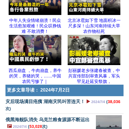
中年人失业情绪崩溃！民众
北京冰雹如下雪 地面积冰一
生活愈加艰难！民众叹挣钱
尺多深！山东河南持续大旱
难 不敢消费！
农作物枯死
西瓜崩盘 ，牛肉崩盘，养牛
彭丽媛老乡张建春被查，中
的哭，养猪的哭，……中国
共宣传部刮审查风暴，军头
农民亏惨了｜
罕见赴延安祭旗，
更多文章导读：
2024年7月2日
灾后现场满目疮痍 湖南灾民叫苦连天！
▶️
(
38,036
2024/7/4
次)
俄黑海舰队消失 乌克兰粮食源源不断运出
🖼️
(
53,028
次)
2024/7/4