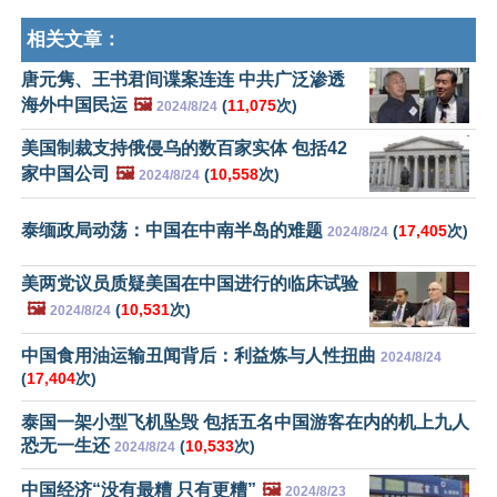
相关文章：
唐元隽、王书君间谍案连连 中共广泛渗透
海外中国民运
🖼️
(
11,075
次)
2024/8/24
美国制裁支持俄侵乌的数百家实体 包括42
家中国公司
🖼️
(
10,558
次)
2024/8/24
泰缅政局动荡：中国在中南半岛的难题
(
17,405
次)
2024/8/24
美两党议员质疑美国在中国进行的临床试验
🖼️
(
10,531
次)
2024/8/24
中国食用油运输丑闻背后：利益炼与人性扭曲
2024/8/24
(
17,404
次)
泰国一架小型飞机坠毁 包括五名中国游客在内的机上九人
恐无一生还
(
10,533
次)
2024/8/24
中国经济“没有最糟 只有更糟”
🖼️
2024/8/23