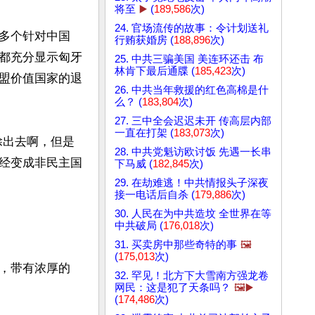
将至
▶️
(
189,586
次)
24. 官场流传的故事：令计划送礼
多个针对中国
行贿获婚房 (
188,896
次)
都充分显示匈牙
25. 中共三骗美国 美连环还击 布
林肯下最后通牒 (
185,423
次)
盟价值国家的退
26. 中共当年救援的红色高棉是什
么？ (
183,804
次)
27. 三中全会迟迟未开 传高层内部
一直在打架 (
183,073
次)
除出去啊，但是
28. 中共党魁访欧讨饭 先遇一长串
经变成非民主国
下马威 (
182,845
次)
29. 在劫难逃！中共情报头子深夜
接一电话后自杀 (
179,886
次)
30. 人民在为中共造坟 全世界在等
中共破局 (
176,018
次)
31. 买卖房中那些奇特的事
🖼️
(
175,013
次)
”，带有浓厚的
32. 罕见！北方下大雪南方强龙卷
网民：这是犯了天条吗？
🖼️▶️
(
174,486
次)