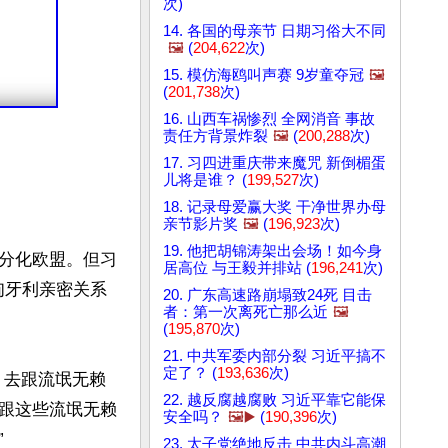
次)
14. 各国的母亲节 日期习俗大不同
🖼️
(
204,622
次)
15. 模仿海鸥叫声赛 9岁童夺冠
🖼️
(
201,738
次)
16. 山西车祸惨烈 全网消音 事故
责任方背景炸裂
🖼️
(
200,288
次)
17. 习四进重庆带来魔咒 新倒楣蛋
儿将是谁？ (
199,527
次)
18. 记录母爱赢大奖 干净世界办母
亲节影片奖
🖼️
(
196,923
次)
19. 他把胡锦涛架出会场！如今身
分化欧盟。但习
居高位 与王毅并排站 (
196,241
次)
匈牙利亲密关系
20. 广东高速路崩塌致24死 目击
者：第一次离死亡那么近
🖼️
(
195,870
次)
21. 中共军委内部分裂 习近平搞不
定了？ (
193,636
次)
，去跟流氓无赖
22. 越反腐越腐败 习近平靠它能保
跟这些流氓无赖
安全吗？
🖼️▶️
(
190,396
次)


23. 太子党绝地反击 中共内斗高潮