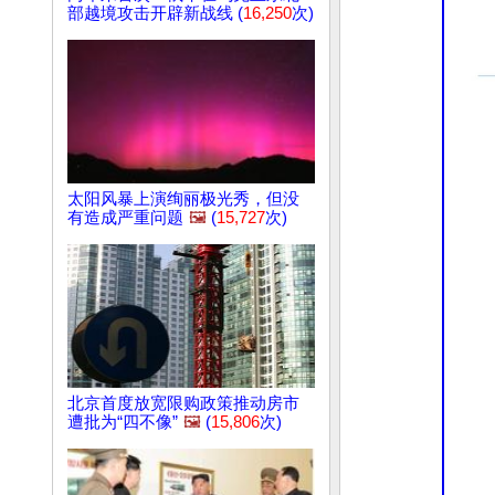
部越境攻击开辟新战线 (
16,250
次)
太阳风暴上演绚丽极光秀，但没
有造成严重问题
🖼️
(
15,727
次)
北京首度放宽限购政策推动房市
遭批为“四不像”
🖼️
(
15,806
次)