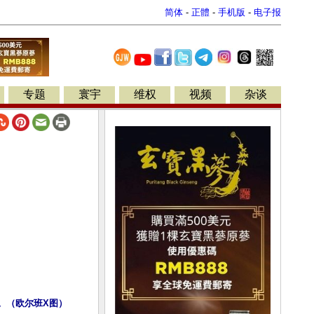
简体
-
正體
-
手机版
-
电子报
专题
寰宇
维权
视频
杂谈
。（欧尔班X图）