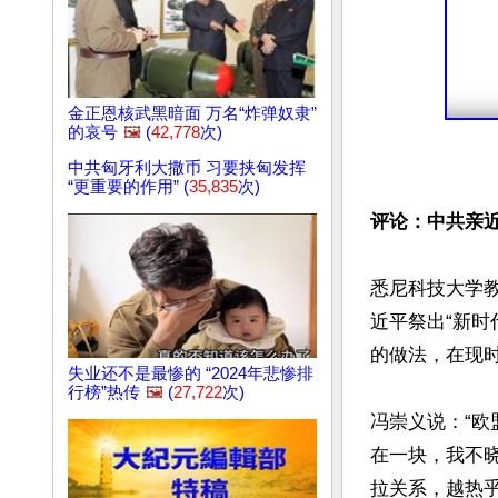
金正恩核武黑暗面 万名“炸弹奴隶”
的哀号
🖼️
(
42,778
次)
中共匈牙利大撒币 习要挟匈发挥
“更重要的作用” (
35,835
次)
评论：中共亲近
悉尼科技大学
近平祭出“新时
的做法，在现时
失业还不是最惨的 “2024年悲惨排
行榜”热传
🖼️
(
27,722
次)
冯崇义说：“
在一块，我不
拉关系，越热乎