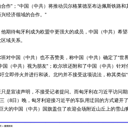
融合作”；“中国（中共）将推动贝尔格莱德至布达佩斯铁路和
兴经济领域的合作。”

，他期待匈牙利成为欧盟中更强大的成员，中国（中共）希望
区域关系。

尔班对中国（中共）也不吝赞美，称中国（中共）确定了“世界
把中国（中共）视为朋友”；欧尔班还附和了中国（中共）针对
呼吁立即停火并进行和谈。北约并不接受这项说法，称其类似“投
班只是宣读声明，不接受记者提问。而匈牙利在习近平访问期
周三（8日）晚，匈牙利迎接习近平的车队用迂回的方式避开
巨大的中国（中共）国旗盖住了欢迎会场附近山丘上的雪山狮