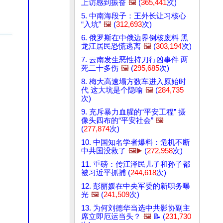
上访感到振奋
🖼️
(
365,441
次)
5. 中南海段子：王外长让习核心
“入坑”
🖼️
(
312,693
次)
6. 俄罗斯在中俄边界倒核废料 黑
龙江居民恐慌逃离
🖼️
(
303,194
次)
7. 云南发生恶性持刀行凶事件 两
死二十多伤
🖼️
(
295,685
次)
8. 梅大高速塌方数车进入原始时
代 这大坑是个隐喻
🖼️
(
284,735
次)
9. 充斥暴力血腥的“平安工程” 摄
像头四布的“平安社会”
🖼️
(
277,874
次)
10. 中国知名学者爆料：危机不断
中共国没救了
🖼️▶️
(
272,958
次)
11. 重磅：传江泽民儿子和孙子都
被习近平抓捕 (
244,618
次)
12. 彭丽媛在中央军委的新职务曝
光
🖼️
(
241,509
次)
13. 为何刘德华当选中共影协副主
席立即厄运当头？
🖼️
📝 (
231,730