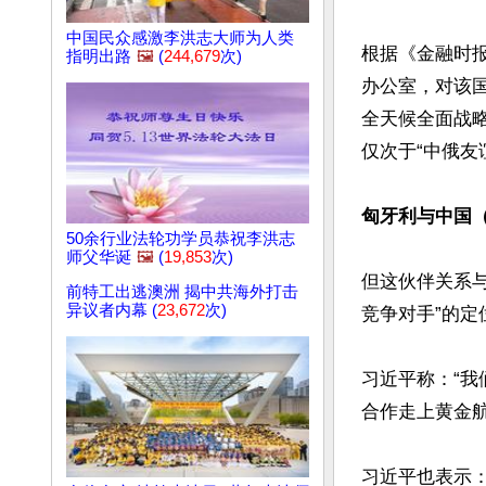
中国民众感激李洪志大师为人类
根据《金融时报
指明出路
🖼️
(
244,679
次)
办公室，对该
全天候全面战
仅次于“中俄友谊
匈牙利与中国
50余行业法轮功学员恭祝李洪志
师父华诞
🖼️
(
19,853
次)
但这伙伴关系
前特工出逃澳洲 揭中共海外打击
异议者内幕 (
23,672
次)
竞争对手”的定
习近平称：“
合作走上黄金航
习近平也表示：