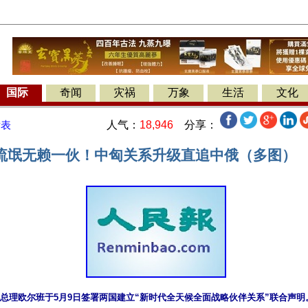
国际
奇闻
灾祸
万象
生活
文化
人气：
18,946
分享：
发表
流氓无赖一伙！中匈关系升级直追中俄（多图）
总理欧尔班于5月9日签署两国建立“新时代全天候全面战略伙伴关系”联合声明