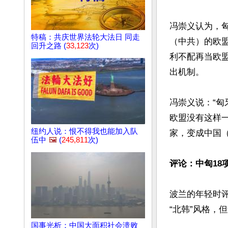
冯崇义认为，
特稿：共庆世界法轮大法日 同走
（中共）的欧
回升之路 (
33,123
次)
利不配再当欧
出机制。

冯崇义说：“
欧盟没有这样
纽约人说：恨不得我也能加入队
家，变成中国（
伍中
🖼️
(
245,811
次)
评论：中匈18
波兰的年轻时评
“北韩”风格，
国事光析：中国大面积社会溃败