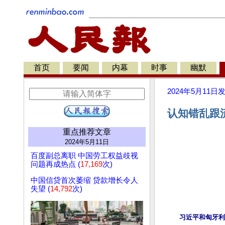
首页
要闻
内幕
时事
幽默
2024年5月11日
认知错乱跟
重点推荐文章
2024年5月11日
百度副总离职 中国劳工权益歧视
问题再成热点 (
17,169
次)
中国信贷首次萎缩 贷款增长令人
失望 (
14,792
次)
习近平和匈牙利