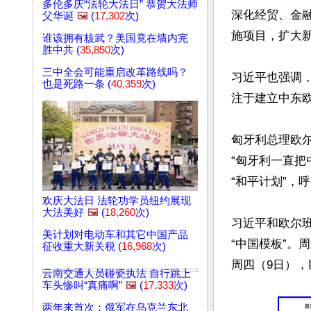
多伦多庆“法轮大法日” 恭贺大法师
深化经贸、金
父华诞
🖼️
(
17,302
次)
施项目，扩大新
谁该拥有核武？美国竟在墙内完
胜中共 (
35,850
次)
三中全会可能重启改革路线吗？
习近平也强调
也是死路一条 (
40,359
次)
注于建立中东欧
匈牙利总理欧
“匈牙利一直
“和平计划”，
欢庆大法日 法轮功学员纽约展现
大法美好
🖼️
(
18,260
次)
习近平和欧尔
美计划对电动车和其它中国产品
“中国模板”。
征收重大新关税 (
16,968
次)
周四（9日），
云南交通人员碰瓷执法 自行跳上
车头惨叫“真痛啊”
🖼️
(
17,333
次)
两年来首次：俄军在乌克兰东北