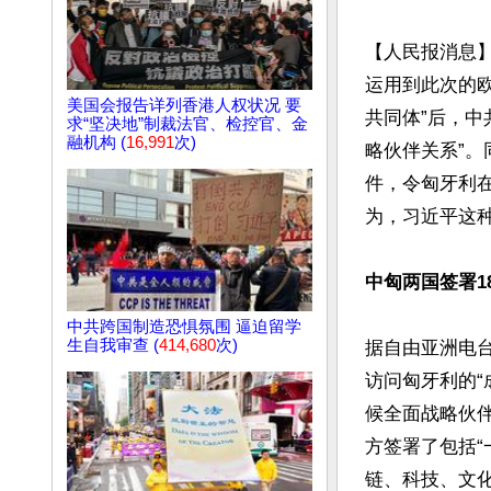
【人民报消息】
运用到此次的
美国会报告详列香港人权状况 要
共同体”后，中
求“坚决地”制裁法官、检控官、金
融机构 (
16,991
次)
略伙伴关系”。
件，令匈牙利
为，习近平这种
中匈两国签署1
中共跨国制造恐惧氛围 逼迫留学
生自我审查 (
414,680
次)
据自由亚洲电台
访问匈牙利的“
候全面战略伙
方签署了包括“
链、科技、文化