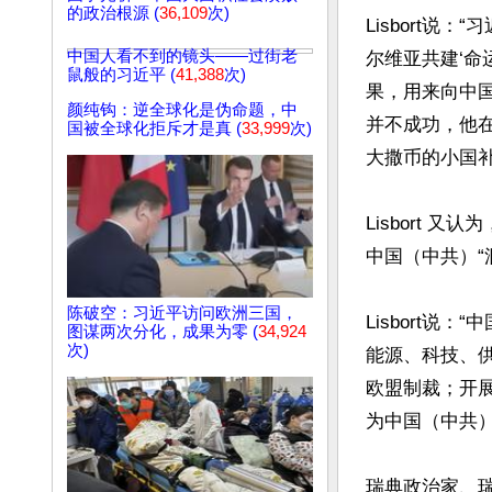
的政治根源 (
36,109
次)
Lisbort
中国人看不到的镜头——过街老
尔维亚共建‘命
鼠般的习近平 (
41,388
次)
果，用来向中
颜纯钩：逆全球化是伪命题，中
并不成功，他
国被全球化拒斥才是真 (
33,999
次)
大撒币的小国补
Lisbort
中国（中共）“
陈破空：习近平访问欧洲三国，
Lisbort
图谋两次分化，成果为零 (
34,924
次)
能源、科技、
欧盟制裁；开
为中国（中共）
瑞典政治家、瑞典