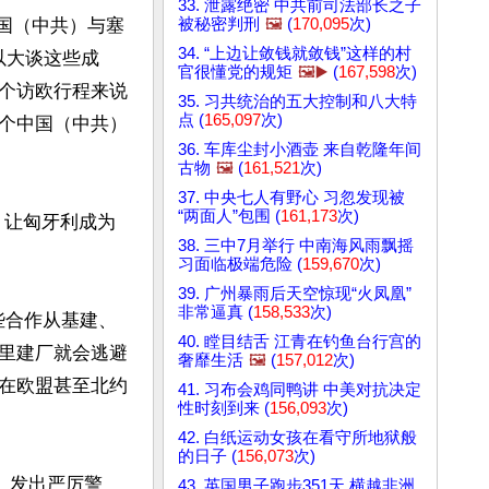
33. 泄露绝密 中共前司法部长之子
被秘密判刑
🖼️
(
170,095
次)
中国（中共）与塞
34. “上边让敛钱就敛钱”这样的村
以大谈这些成
官很懂党的规矩
🖼️▶️
(
167,598
次)
个访欧行程来说
35. 习共统治的五大控制和八大特
点 (
165,097
次)
个中国（中共）
36. 车库尘封小酒壶 来自乾隆年间
古物
🖼️
(
161,521
次)
37. 中央七人有野心 习忽发现被
“两面人”包围 (
161,173
次)
作，让匈牙利成为
38. 三中7月举行 中南海风雨飘摇
习面临极端危险 (
159,670
次)
39. 广州暴雨后天空惊现“火凤凰”
非常逼真 (
158,533
次)
这些合作从基建、
40. 瞠目结舌 江青在钓鱼台行宫的
里建厂就会逃避
奢靡生活
🖼️
(
157,012
次)
在欧盟甚至北约
41. 习布会鸡同鸭讲 中美对抗决定
性时刻到来 (
156,093
次)
42. 白纸运动女孩在看守所地狱般
的日子 (
156,073
次)
d）发出严厉警
43. 英国男子跑步351天 横越非洲