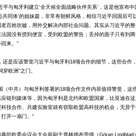
说：“习近平与匈牙利建立‘全天候全面战略伙伴关系’，这是他宣布
运共同体’的姐妹篇，非常有朝鲜风格，相信习近平回国后可
国老百姓吹嘘，用外交解决内部社会问题。其实从习近平的整
在法国没有捞到便宜，受到欧盟的警告；丢掉的面子只有到两
回来。”

 又认为，还是应该警觉习近平与匈牙利18项合作的细节，这些合
洞穿欧洲”之门。

说：“中国（中共）与匈牙利签署的18项合作文件内容值得警觉，
供应链到媒体等，因为匈牙利是北约和欧盟国家，比亚迪在这
展科技合作、共建实验室就有窃取欧盟高科技的机会，无异于
打开一扇门。”

驻欧委会议会大会前副主席林德布劳德（Göran Lindbla