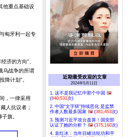
其他重点基础设
与匈牙利一起专
经济的方向”、
俄乌战争的所谓
近期最受欢迎的文章
降计划”。

2024年5月11日
1. 这不是我记忆中那个中国
🖼️
间，一律采用
(
840,531
次)
2. 中国“文字狱”持续恶化 是监禁
了藏人抗议者；
作者人数最多国家
🖼️
(
381,453
次)
子旗。

3. 预测习近平攻台盘算！国安部
认证了她的分析？
🖼️
(
375,160
次)
4. 袁红冰：当年目睹法轮功和平