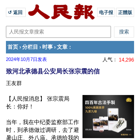
↺ 返回 
电子报
正體版
首页
分栏目
时事
文章
›
›
›
：
2024年10月7日
发表
人气：
14,296
致河北承德县公安局长张宗震的信
王友群
【人民报消息】 张宗震局
长：你好！

当年，我在中纪委监察部工作
时，到承德做过调研，去了避
暑山庄、外八庙。承德给我的