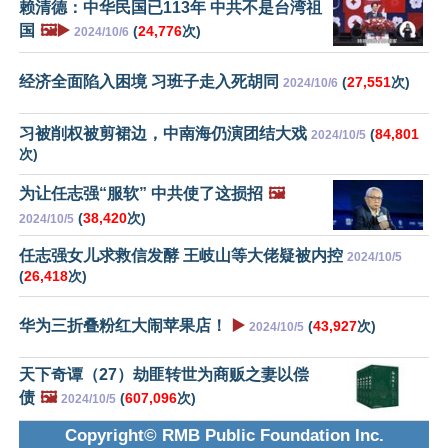
赖清德：中华民国已113年 中共不是台湾祖
国
🖼️▶️
(
24,776
次)
2024/10/6
经济全面陷入困境 习班子走入死胡同
(
27,551
次)
2024/10/6
习被削权被剪裙边，中南海仍演团结大戏
(
84,801
2024/10/5
次)
为让任志强“服软” 中共使了这损招
🖼️
(
38,420
次)
2024/10/5
任志强女儿求救信发酵 王岐山等大佬疑被内控
2024/10/5
(
26,418
次)
华为三折叠粉红大闹苹果店！
▶️
(
43,927
次)
2024/10/5
天下奇谭（27）劫匪转世为商贩之妻以偿
债
🖼️
(
607,096
次)
2024/10/5
Copyright© RMB Public Foundation Inc.