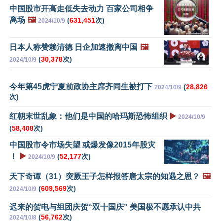
中国股市开高走低失去动力 百家公司相争
离场
🖼️
(
631,451
次)
2024/10/9
日本人称赞赖清德 日企加速撤离中国
🖼️
(
30,378
次)
2024/10/9
今年第45虎宁夏前政协主席齐同生被打下
(
28,826
2024/10/9
次)
红朝末世乱象：他们是中国的哈玛斯恐怖组织
▶️
2024/10/9
(
58,408
次)
中国股市令市场失望 或爆发像2015年股灾
！
▶️
(
52,177
次)
2024/10/9
天下奇谭（31）突厥王子怎样报答唐太宗的知遇之恩？
🖼️
(
609,569
次)
2024/10/9
迟来的贺电与组团庆贺“双十国庆” 美国极不愿承认中共
(
56,762
次)
2024/10/8