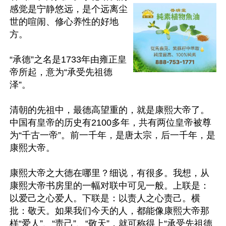
感觉是宁静悠远，是个远离尘
世的喧闹、修心养性的好地
方。

“承德”之名是1733年由雍正皇
帝所起，意为“承受先祖德
泽”。

清朝的先祖中，最德高望重的，就是康熙大帝了。
中国有皇帝的历史有2100多年，共有两位皇帝被尊
为“千古一帝”。前一千年，是唐太宗，后一千年，是
康熙大帝。

康熙大帝之大德在哪里？细说，有很多。我想，从
康熙大帝书房里的一幅对联中可见一般。上联是：
以爱己之心爱人。下联是：以责人之心责己。横
批：敬天。如果我们今天的人，都能像康熙大帝那
样“爱人”、“责己”、“敬天”，就可称得上“承受先祖德