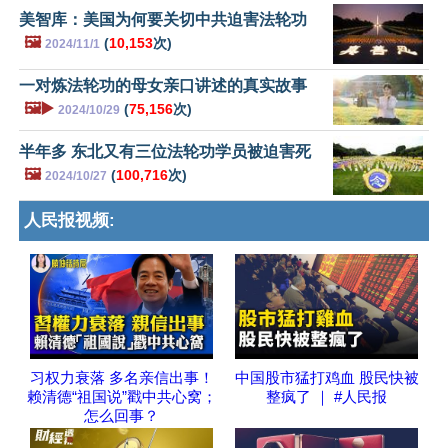
美智库：美国为何要关切中共迫害法轮功
🖼️
(
10,153
次)
2024/11/1
一对炼法轮功的母女亲口讲述的真实故事
🖼️▶️
(
75,156
次)
2024/10/29
半年多 东北又有三位法轮功学员被迫害死
🖼️
(
100,716
次)
2024/10/27
人民报视频:
习权力衰落 多名亲信出事！
中国股市猛打鸡血 股民快被
赖清德“祖国说”戳中共心窝；
整疯了 ｜ #人民报
怎么回事？