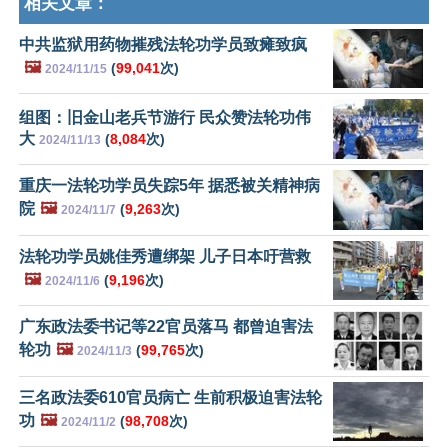
相关文章：
中共监狱用药物摧残法轮功学员致瘫致疯
🖼️
(
99,041
次)
2024/11/15
组图：旧金山老兵节游行 民众赞法轮功伟
大
(
8,084
次)
2024/11/13
重庆一法轮功学员失踪5年 据悉被关精神病
院
🖼️
(
9,263
次)
2024/11/7
法轮功学员姚佳秀遭绑架 儿子日本吁营救
🖼️
(
9,196
次)
2024/11/6
广东政法委书记等22官员落马 都曾迫害法
轮功
🖼️
(
99,765
次)
2024/11/3
三名政法委610官员病亡 生前积极迫害法轮
功
🖼️
(
98,708
次)
2024/11/2