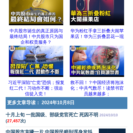
中共股市诞生的真正原因与
华为粉红手拿三折叠大闹苹
最终结局！中共股市只为国
果店！华为三折叠昙花一现
企和权贵服务？
习近平深陷“亡党”恐惧；报复
救不回！？中国经济将泡沫
红二代！习动作不断；强迫
化；中共气数尽！读禁书官
信徒入党！
员越来越多；
更多文章导读：
2024年10月8日
十月上旬 一批国级、部级党官死亡 死因不明
2024/10/10
(
27,457
次)
中国股市哀嚎一片 中国股民赔到浑身发抖