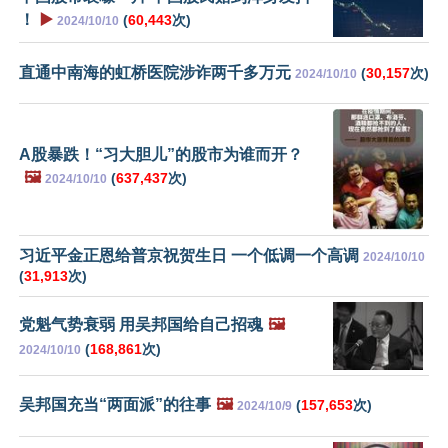
！
▶️
(
60,443
次)
2024/10/10
直通中南海的虹桥医院涉诈两千多万元
(
30,157
次)
2024/10/10
A股暴跌！“习大胆儿”的股市为谁而开？
🖼️
(
637,437
次)
2024/10/10
习近平金正恩给普京祝贺生日 一个低调一个高调
2024/10/10
(
31,913
次)
党魁气势衰弱 用吴邦国给自己招魂
🖼️
(
168,861
次)
2024/10/10
吴邦国充当“两面派”的往事
🖼️
(
157,653
次)
2024/10/9