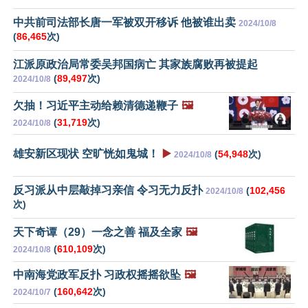
中共前司法部长唐一军被双开移诉 他被谁出卖
2024/10/8
(
86,465
次)
江派原政治局常委吴邦国病亡 其家族腐败再被提起
(
89,497
次)
2024/10/8
欠抽！习近平主动给赖清德递鞭子
🖼️
(
31,719
次)
2024/10/8
雄安新区现状 空旷恍如鬼城！
▶️
(
54,948
次)
2024/10/8
反习派从中层敲掉习亲信 令习无力反扑
(
102,456
2024/10/8
次)
天下奇谭（29）一念之善 福及全家
🖼️
(
610,109
次)
2024/10/8
中南海党政军反扑 习政权摇摇欲坠
🖼️
(
160,642
次)
2024/10/7