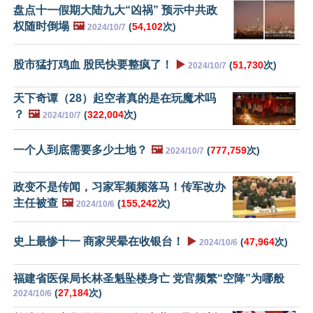
盘点十一假期大陆九大“凶祸” 预示中共政
权随时倒塌
🖼️
(
54,102
次)
2024/10/7
股市猛打鸡血 股民快要整疯了！
▶️
(
51,730
次)
2024/10/7
天下奇谭（28）起空者真的是在玩魔术吗
？
🖼️
(
322,004
次)
2024/10/7
一个人到底需要多少土地？
🖼️
(
777,759
次)
2024/10/7
政变不是传闻，习家军频频落马！传军改办
主任被查
🖼️
(
155,242
次)
2024/10/6
史上最惨十一 商家哭晕在收银台！
▶️
(
47,964
次)
2024/10/6
福建省医保局长林圣魁坠楼身亡 党官频繁“空降”为哪般
(
27,184
次)
2024/10/6